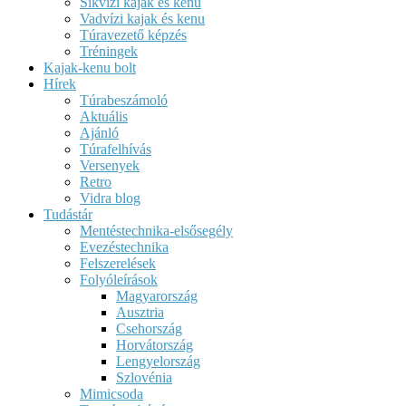
Síkvízi kajak és kenu
Vadvízi kajak és kenu
Túravezető képzés
Tréningek
Kajak-kenu bolt
Hírek
Túrabeszámoló
Aktuális
Ajánló
Túrafelhívás
Versenyek
Retro
Vidra blog
Tudástár
Mentéstechnika-elsősegély
Evezéstechnika
Felszerelések
Folyóleírások
Magyarország
Ausztria
Csehország
Horvátország
Lengyelország
Szlovénia
Mimicsoda