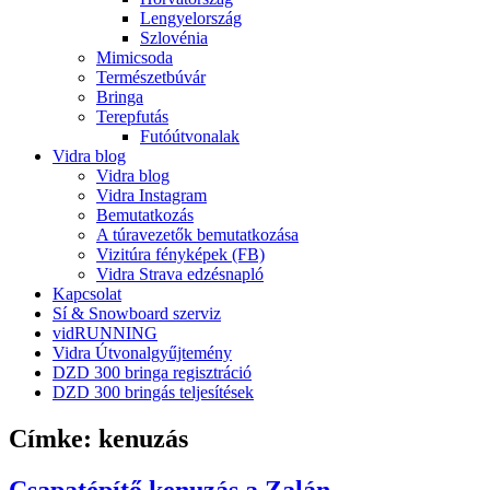
Lengyelország
Szlovénia
Mimicsoda
Természetbúvár
Bringa
Terepfutás
Futóútvonalak
Vidra blog
Vidra blog
Vidra Instagram
Bemutatkozás
A túravezetők bemutatkozása
Vizitúra fényképek (FB)
Vidra Strava edzésnapló
Kapcsolat
Sí & Snowboard szerviz
vidRUNNING
Vidra Útvonalgyűjtemény
DZD 300 bringa regisztráció
DZD 300 bringás teljesítések
Címke:
kenuzás
Csapatépítő kenuzás a Zalán