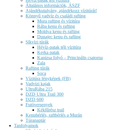
Hévíz-patak téli vízitúra
Általános információk, ÁSZF
Ajándékutalvány, ajándékozz vízitúrát!
Könnyű vadvíz és családi rafting
Mura rafting és vízitúra
Rába kenu és rafting
Moldva kenu és rafting
Dunajec kenu és rafting
Síkvízi túrák
Hévíz-patak téli vízitúra
Kerka patak
Kanizsa folyó – Principális csatorna
Zala
Rafting túrák
Soca
Vízitúra fényképek (FB)
Vadvízi kajak
UltraRába 215
DZD Ultra Trail 300
DZD 600
Futóversenyek
Kékfűrész trail
Kenubérlés, raftbérlés a Murán
Túranaptár
Tanfolyamok