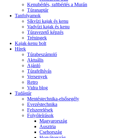
Kenubérlés, raftbérlés a Murán
Túranaptár
Tanfolyamok
Síkvízi kajak és kenu
Vadvízi kajak és kenu
Túravezető képzés
Tréningek
Kajak-kenu bolt
Hírek
Túrabeszámoló
Aktuális
Ajánló
Túrafelhívás
Versenyek
Retro
Vidra blog
Tudástár
Mentéstechnika-elsősegély
Evezéstechnika
Felszerelések
Folyóleírások
Magyarország
Ausztria
Csehország
Horvátország