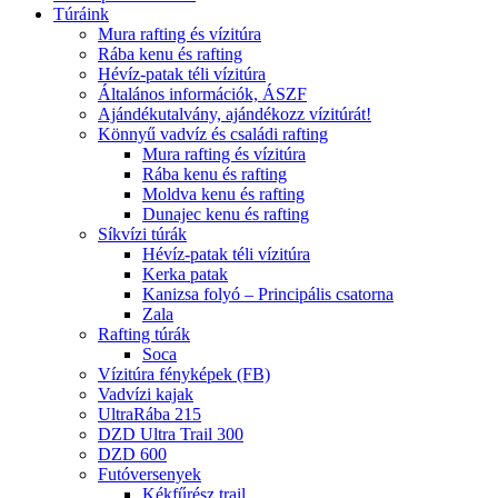
Túráink
Mura rafting és vízitúra
Rába kenu és rafting
Hévíz-patak téli vízitúra
Általános információk, ÁSZF
Ajándékutalvány, ajándékozz vízitúrát!
Könnyű vadvíz és családi rafting
Mura rafting és vízitúra
Rába kenu és rafting
Moldva kenu és rafting
Dunajec kenu és rafting
Síkvízi túrák
Hévíz-patak téli vízitúra
Kerka patak
Kanizsa folyó – Principális csatorna
Zala
Rafting túrák
Soca
Vízitúra fényképek (FB)
Vadvízi kajak
UltraRába 215
DZD Ultra Trail 300
DZD 600
Futóversenyek
Kékfűrész trail