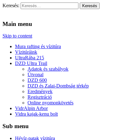
Keresés:
Vidra Vízitúra
… vízitúra szervezés, vadvíz, kajakoktatás, kajak-kenu bolt, vidras
Main menu
Skip to content
Mura rafting és vízitúra
Vízitúráink
UltraRába 215
DZD Ultra Trail
Adatok és szabályok
Útvonal
DZD 600
DZD és Zalai-Dombság térkép
Eredmények
Regisztráció
Online nyomonkövetés
VidrAlpin Arbor
Vidra kajak-kenu bolt
Sub menu
Hévíz-patak vízitúra