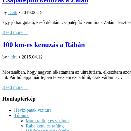
by
Detti
•
2019.06.15
Egy jó hangulatú, késő délutáni csapatépítő kenutúra a Zalán. Tesztt
Read more →
100 km-es kenuzás a Rábán
by
vidra
•
2015.04.12
Mostanában, hogy nagyon rákattantam az ultrafutásra, elkezdtem azon
túl. Pár hónapja már fejben terveztem ezt a túrát, csak vártam a…
Read more →
Honlaptérkép
Hévíz-patak vízitúra
Túráink
Mura rafting és vízitúra
Rába kenu és rafting