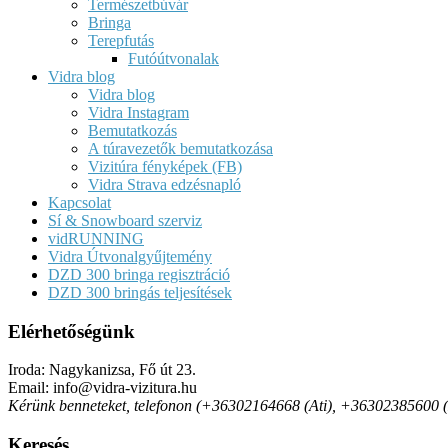
Természetbúvár
Bringa
Terepfutás
Futóútvonalak
Vidra blog
Vidra blog
Vidra Instagram
Bemutatkozás
A túravezetők bemutatkozása
Vizitúra fényképek (FB)
Vidra Strava edzésnapló
Kapcsolat
Sí & Snowboard szerviz
vidRUNNING
Vidra Útvonalgyűjtemény
DZD 300 bringa regisztráció
DZD 300 bringás teljesítések
Elérhetőségünk
Iroda: Nagykanizsa, Fő út 23.
Email: info@vidra-vizitura.hu
Kérünk benneteket, telefonon (+36302164668 (Ati), +36302385600 (Det
Keresés