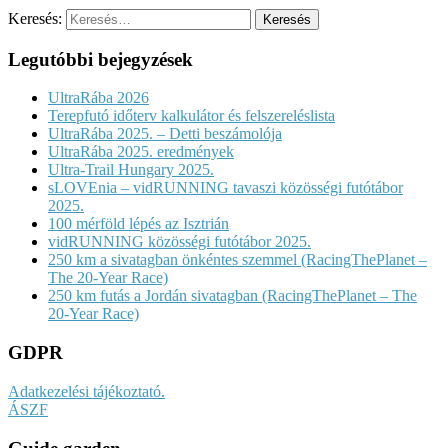
Keresés:
Legutóbbi bejegyzések
UltraRába 2026
Terepfutó időterv kalkulátor és felszereléslista
UltraRába 2025. – Detti beszámolója
UltraRába 2025. eredmények
Ultra-Trail Hungary 2025.
sLOVEnia – vidRUNNING tavaszi közösségi futótábor
2025.
100 mérföld lépés az Isztrián
vidRUNNING közösségi futótábor 2025.
250 km a sivatagban önkéntes szemmel (RacingThePlanet –
The 20-Year Race)
250 km futás a Jordán sivatagban (RacingThePlanet – The
20-Year Race)
GDPR
Adatkezelési tájékoztató.
ÁSZF