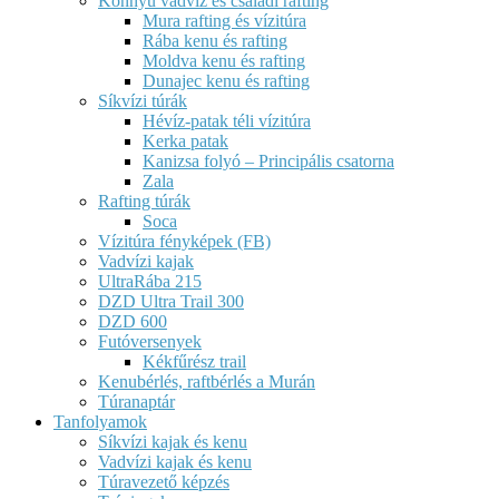
Könnyű vadvíz és családi rafting
Mura rafting és vízitúra
Rába kenu és rafting
Moldva kenu és rafting
Dunajec kenu és rafting
Síkvízi túrák
Hévíz-patak téli vízitúra
Kerka patak
Kanizsa folyó – Principális csatorna
Zala
Rafting túrák
Soca
Vízitúra fényképek (FB)
Vadvízi kajak
UltraRába 215
DZD Ultra Trail 300
DZD 600
Futóversenyek
Kékfűrész trail
Kenubérlés, raftbérlés a Murán
Túranaptár
Tanfolyamok
Síkvízi kajak és kenu
Vadvízi kajak és kenu
Túravezető képzés