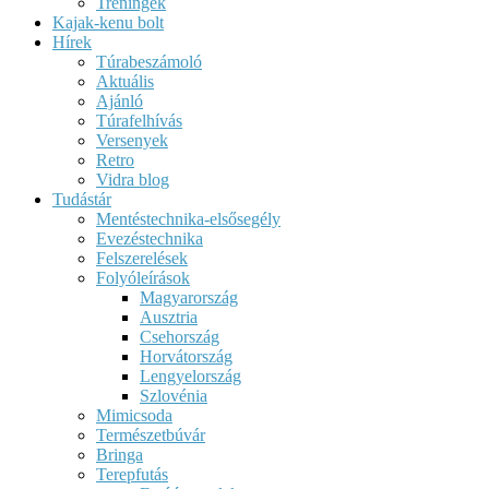
Tréningek
Kajak-kenu bolt
Hírek
Túrabeszámoló
Aktuális
Ajánló
Túrafelhívás
Versenyek
Retro
Vidra blog
Tudástár
Mentéstechnika-elsősegély
Evezéstechnika
Felszerelések
Folyóleírások
Magyarország
Ausztria
Csehország
Horvátország
Lengyelország
Szlovénia
Mimicsoda
Természetbúvár
Bringa
Terepfutás