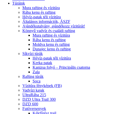
Túráink
Mura rafting és vízitúra
Rába kenu és rafting
Hévíz-patak téli vízitúra
Általános információk, ÁSZF
Ajándékutalvány, ajándékozz vízitúrát!
Könnyű vadvíz és családi rafting
Mura rafting és vízitúra
Rába kenu és rafting
Moldva kenu és rafting
Dunajec kenu és rafting
Síkvízi túrák
Hévíz-patak téli vízitúra
Kerka patak
Kanizsa folyó – Principális csatorna
Zala
Rafting túrák
Soca
Vízitúra fényképek (FB)
Vadvízi kajak
UltraRába 215
DZD Ultra Trail 300
DZD 600
Futóversenyek
Kékfűrész trail