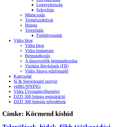
Lengyelország
Szlovénia
Mimicsoda
Természetbúvár
Bringa
Terepfutás
Futóútvonalak
Vidra blog
Vidra blog
Vidra Instagram
Bemutatkozás
A túravezetők bemutatkozása
Vizitúra fényképek (FB)
Vidra Strava edzésnapló
Kapcsolat
Sí & Snowboard szerviz
vidRUNNING
Vidra Útvonalgyűjtemény
DZD 300 bringa regisztráció
DZD 300 bringás teljesítések
Címke:
Körmend kishíd
Települések, hidak, főbb tájékozódási