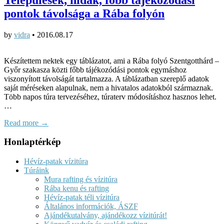
pontok távolsága a Rába folyón
by
vidra
•
2016.08.17
Készítettem nektek egy táblázatot, ami a Rába folyó Szentgotthárd –
Győr szakasza közti főbb tájékozódási pontok egymáshoz
viszonyított távolságát tartalmazza. A táblázatban szereplő adatok
saját méréseken alapulnak, nem a hivatalos adatokból származnak.
Több napos túra tervezéséhez, túraterv módosításhoz hasznos lehet.
…
Read more →
Honlaptérkép
Hévíz-patak vízitúra
Túráink
Mura rafting és vízitúra
Rába kenu és rafting
Hévíz-patak téli vízitúra
Általános információk, ÁSZF
Ajándékutalvány, ajándékozz vízitúrát!