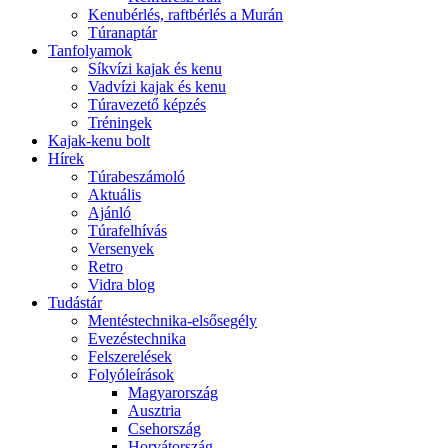
Kenubérlés, raftbérlés a Murán
Túranaptár
Tanfolyamok
Síkvízi kajak és kenu
Vadvízi kajak és kenu
Túravezető képzés
Tréningek
Kajak-kenu bolt
Hírek
Túrabeszámoló
Aktuális
Ajánló
Túrafelhívás
Versenyek
Retro
Vidra blog
Tudástár
Mentéstechnika-elsősegély
Evezéstechnika
Felszerelések
Folyóleírások
Magyarország
Ausztria
Csehország
Horvátország