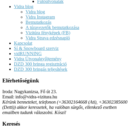
Futóútvonalak
Vidra blog
Vidra blog
Vidra Instagram
Bemutatkozás
A túravezetők bemutatkozása
Vizitúra fényképek (FB)
Vidra Strava edzésnapló
Kapcsolat
Sí & Snowboard szerviz
vidRUNNING
Vidra Útvonalgyűjtemény
DZD 300 bringa regisztráció
DZD 300 bringás teljesítések
Elérhetőségünk
Iroda: Nagykanizsa, Fő út 23.
Email: info@vidra-vizitura.hu
Kérünk benneteket, telefonon (+36302164668 (Ati), +36302385600
(Detti)) akkor keressetek, ha valóban sürgős, ellenkező esetben
emailben tudunk válaszolni. Köszi!
Keresés