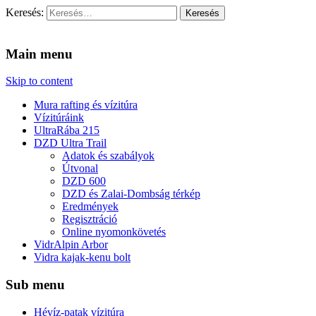
Keresés:
Vidra Vízitúra
… vízitúra szervezés, vadvíz, kajakoktatás, kajak-kenu bolt,
vidraságok…
Main menu
Skip to content
Mura rafting és vízitúra
Vízitúráink
UltraRába 215
DZD Ultra Trail
Adatok és szabályok
Útvonal
DZD 600
DZD és Zalai-Dombság térkép
Eredmények
Regisztráció
Online nyomonkövetés
VidrAlpin Arbor
Vidra kajak-kenu bolt
Sub menu
Hévíz-patak vízitúra