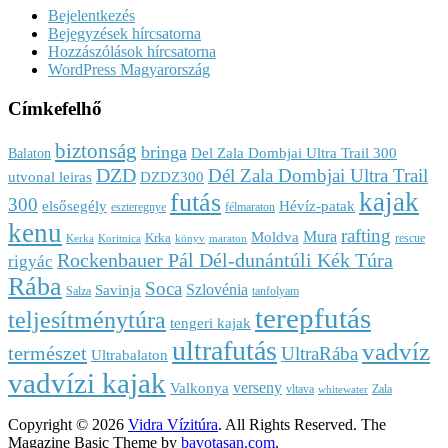
Bejelentkezés
Bejegyzések hírcsatorna
Hozzászólások hírcsatorna
WordPress Magyarország
Címkefelhő
biztonság
bringa
Del Zala Dombjai Ultra Trail 300
Balaton
DZD
Dél Zala Dombjai Ultra Trail
utvonal leiras
DZDZ300
kajak
futás
300
elsősegély
Hévíz-patak
eszteregnye
félmaraton
kenu
rafting
Mura
Moldva
Krka
rescue
Kerka
Koritnica
könyv
maraton
Rockenbauer Pál Dél-dunántúli Kék Túra
rigyác
Rába
Soca
Szlovénia
Savinja
Salza
tanfolyam
terepfutás
teljesítménytúra
tengeri kajak
ultrafutás
vadvíz
természet
UltraRába
Ultrabalaton
vadvízi kajak
verseny
Valkonya
vltava
Zala
whitewater
Copyright © 2026
Vidra Vízitúra
. All Rights Reserved.
The
Magazine Basic Theme by
bavotasan.com
.