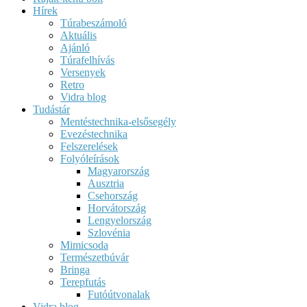
Hírek
Túrabeszámoló
Aktuális
Ajánló
Túrafelhívás
Versenyek
Retro
Vidra blog
Tudástár
Mentéstechnika-elsősegély
Evezéstechnika
Felszerelések
Folyóleírások
Magyarország
Ausztria
Csehország
Horvátország
Lengyelország
Szlovénia
Mimicsoda
Természetbúvár
Bringa
Terepfutás
Futóútvonalak
Vidra blog