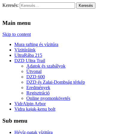
Keresés:
Vidra Vízitúra
… vízitúra szervezés, vadvíz, kajakoktatás, kajak-kenu bolt,
vidraságok…
Main menu
Skip to content
Mura rafting és vízitúra
Vízitúráink
UltraRába 215
DZD Ultra Trail
Adatok és szabályok
Útvonal
DZD 600
DZD és Zalai-Dombság térkép
Eredmények
Regisztráció
Online nyomonkövetés
VidrAlpin Arbor
Vidra kajak-kenu bolt
Sub menu
Hévíz-patak vízitúra