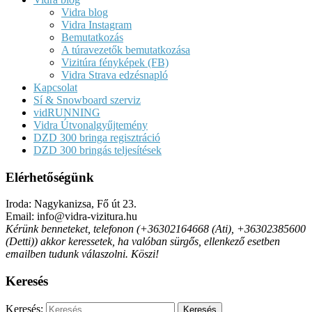
Vidra blog
Vidra Instagram
Bemutatkozás
A túravezetők bemutatkozása
Vizitúra fényképek (FB)
Vidra Strava edzésnapló
Kapcsolat
Sí & Snowboard szerviz
vidRUNNING
Vidra Útvonalgyűjtemény
DZD 300 bringa regisztráció
DZD 300 bringás teljesítések
Elérhetőségünk
Iroda: Nagykanizsa, Fő út 23.
Email: info@vidra-vizitura.hu
Kérünk benneteket, telefonon (+36302164668 (Ati), +36302385600
(Detti)) akkor keressetek, ha valóban sürgős, ellenkező esetben
emailben tudunk válaszolni. Köszi!
Keresés
Keresés: