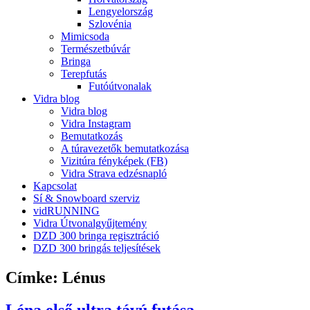
Lengyelország
Szlovénia
Mimicsoda
Természetbúvár
Bringa
Terepfutás
Futóútvonalak
Vidra blog
Vidra blog
Vidra Instagram
Bemutatkozás
A túravezetők bemutatkozása
Vizitúra fényképek (FB)
Vidra Strava edzésnapló
Kapcsolat
Sí & Snowboard szerviz
vidRUNNING
Vidra Útvonalgyűjtemény
DZD 300 bringa regisztráció
DZD 300 bringás teljesítések
Címke:
Lénus
Léna első ultra távú futása