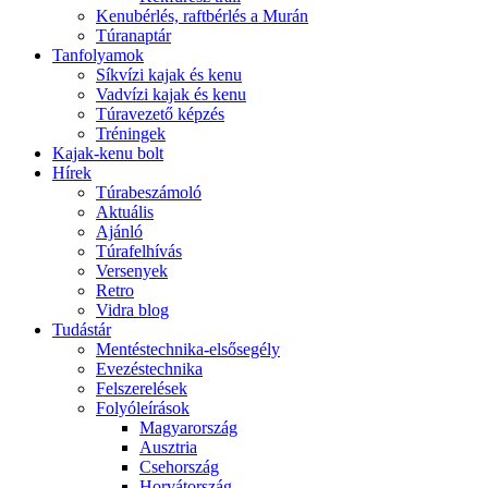
Kenubérlés, raftbérlés a Murán
Túranaptár
Tanfolyamok
Síkvízi kajak és kenu
Vadvízi kajak és kenu
Túravezető képzés
Tréningek
Kajak-kenu bolt
Hírek
Túrabeszámoló
Aktuális
Ajánló
Túrafelhívás
Versenyek
Retro
Vidra blog
Tudástár
Mentéstechnika-elsősegély
Evezéstechnika
Felszerelések
Folyóleírások
Magyarország
Ausztria
Csehország
Horvátország