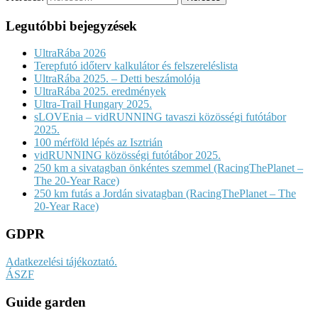
Legutóbbi bejegyzések
UltraRába 2026
Terepfutó időterv kalkulátor és felszereléslista
UltraRába 2025. – Detti beszámolója
UltraRába 2025. eredmények
Ultra-Trail Hungary 2025.
sLOVEnia – vidRUNNING tavaszi közösségi futótábor
2025.
100 mérföld lépés az Isztrián
vidRUNNING közösségi futótábor 2025.
250 km a sivatagban önkéntes szemmel (RacingThePlanet –
The 20-Year Race)
250 km futás a Jordán sivatagban (RacingThePlanet – The
20-Year Race)
GDPR
Adatkezelési tájékoztató.
ÁSZF
Guide garden