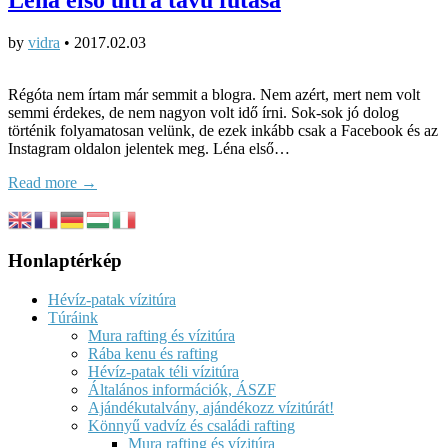
by
vidra
•
2017.02.03
Régóta nem írtam már semmit a blogra. Nem azért, mert nem volt
semmi érdekes, de nem nagyon volt idő írni. Sok-sok jó dolog
történik folyamatosan velünk, de ezek inkább csak a Facebook és az
Instagram oldalon jelentek meg. Léna első…
Read more →
Honlaptérkép
Hévíz-patak vízitúra
Túráink
Mura rafting és vízitúra
Rába kenu és rafting
Hévíz-patak téli vízitúra
Általános információk, ÁSZF
Ajándékutalvány, ajándékozz vízitúrát!
Könnyű vadvíz és családi rafting
Mura rafting és vízitúra