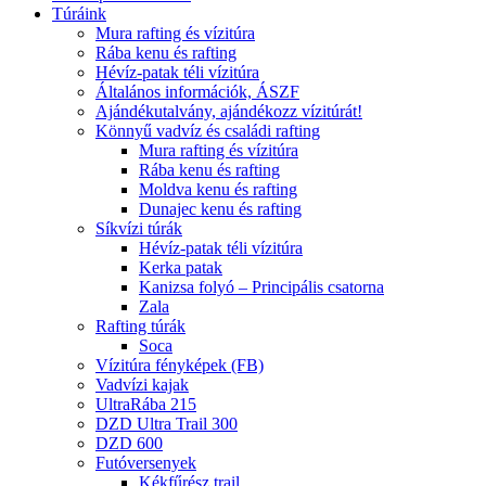
Túráink
Mura rafting és vízitúra
Rába kenu és rafting
Hévíz-patak téli vízitúra
Általános információk, ÁSZF
Ajándékutalvány, ajándékozz vízitúrát!
Könnyű vadvíz és családi rafting
Mura rafting és vízitúra
Rába kenu és rafting
Moldva kenu és rafting
Dunajec kenu és rafting
Síkvízi túrák
Hévíz-patak téli vízitúra
Kerka patak
Kanizsa folyó – Principális csatorna
Zala
Rafting túrák
Soca
Vízitúra fényképek (FB)
Vadvízi kajak
UltraRába 215
DZD Ultra Trail 300
DZD 600
Futóversenyek
Kékfűrész trail