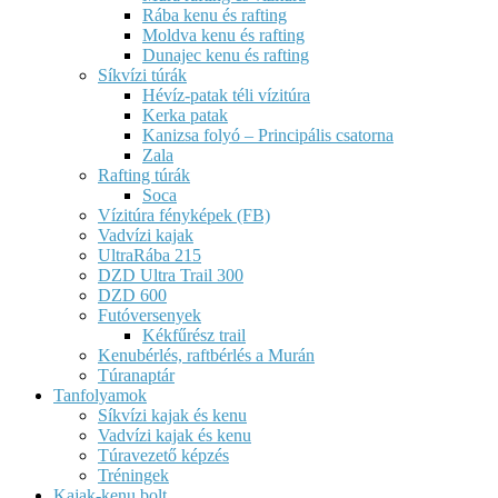
Rába kenu és rafting
Moldva kenu és rafting
Dunajec kenu és rafting
Síkvízi túrák
Hévíz-patak téli vízitúra
Kerka patak
Kanizsa folyó – Principális csatorna
Zala
Rafting túrák
Soca
Vízitúra fényképek (FB)
Vadvízi kajak
UltraRába 215
DZD Ultra Trail 300
DZD 600
Futóversenyek
Kékfűrész trail
Kenubérlés, raftbérlés a Murán
Túranaptár
Tanfolyamok
Síkvízi kajak és kenu
Vadvízi kajak és kenu
Túravezető képzés
Tréningek
Kajak-kenu bolt