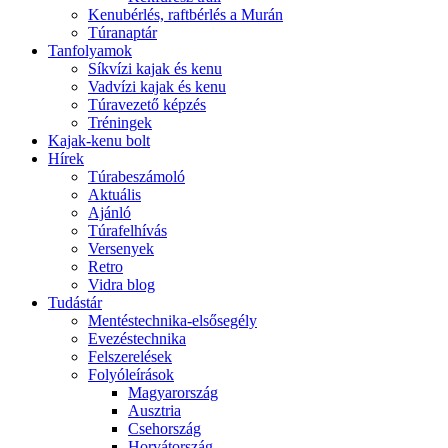
Kenubérlés, raftbérlés a Murán
Túranaptár
Tanfolyamok
Síkvízi kajak és kenu
Vadvízi kajak és kenu
Túravezető képzés
Tréningek
Kajak-kenu bolt
Hírek
Túrabeszámoló
Aktuális
Ajánló
Túrafelhívás
Versenyek
Retro
Vidra blog
Tudástár
Mentéstechnika-elsősegély
Evezéstechnika
Felszerelések
Folyóleírások
Magyarország
Ausztria
Csehország
Horvátország