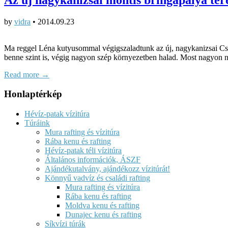
by
vidra
•
2014.09.23
Ma reggel Léna kutyusommal végigszaladtunk az új, nagykanizsai Csóna
benne szint is, végig nagyon szép környezetben halad. Most nagyon
Read more →
Honlaptérkép
Hévíz-patak vízitúra
Túráink
Mura rafting és vízitúra
Rába kenu és rafting
Hévíz-patak téli vízitúra
Általános információk, ÁSZF
Ajándékutalvány, ajándékozz vízitúrát!
Könnyű vadvíz és családi rafting
Mura rafting és vízitúra
Rába kenu és rafting
Moldva kenu és rafting
Dunajec kenu és rafting
Síkvízi túrák