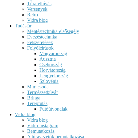
Túrafelhívás
Versenyek
Retro
Vidra blog
Tudástár
Mentéstechnika-elsősegély
Evezéstechnika
Felszerelések
Folyóleírások
Magyarország
Ausztria
Csehország
Horvátország
Lengyelország
Szlovénia
Mimicsoda
Természetbúvár
Bringa
Terepfutás
Futóútvonalak
Vidra blog
Vidra blog
Vidra Instagram
Bemutatkozás
A túravezetők bemutatkozása