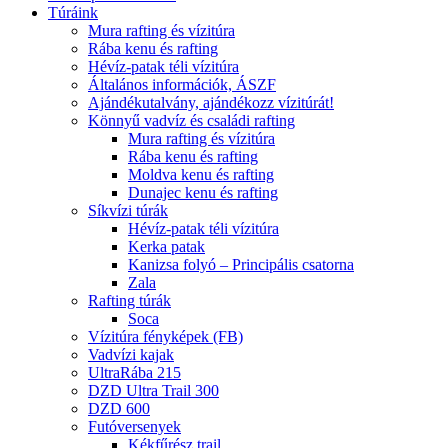
Túráink
Mura rafting és vízitúra
Rába kenu és rafting
Hévíz-patak téli vízitúra
Általános információk, ÁSZF
Ajándékutalvány, ajándékozz vízitúrát!
Könnyű vadvíz és családi rafting
Mura rafting és vízitúra
Rába kenu és rafting
Moldva kenu és rafting
Dunajec kenu és rafting
Síkvízi túrák
Hévíz-patak téli vízitúra
Kerka patak
Kanizsa folyó – Principális csatorna
Zala
Rafting túrák
Soca
Vízitúra fényképek (FB)
Vadvízi kajak
UltraRába 215
DZD Ultra Trail 300
DZD 600
Futóversenyek
Kékfűrész trail