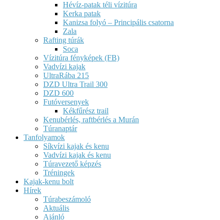
Hévíz-patak téli vízitúra
Kerka patak
Kanizsa folyó – Principális csatorna
Zala
Rafting túrák
Soca
Vízitúra fényképek (FB)
Vadvízi kajak
UltraRába 215
DZD Ultra Trail 300
DZD 600
Futóversenyek
Kékfűrész trail
Kenubérlés, raftbérlés a Murán
Túranaptár
Tanfolyamok
Síkvízi kajak és kenu
Vadvízi kajak és kenu
Túravezető képzés
Tréningek
Kajak-kenu bolt
Hírek
Túrabeszámoló
Aktuális
Ajánló