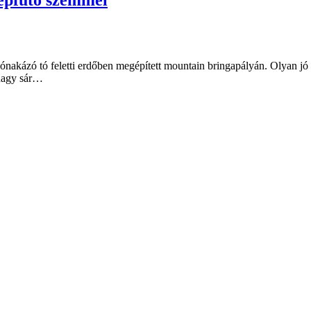
kázó tó feletti erdőben megépített mountain bringapályán. Olyan jó vo
 nagy sár…