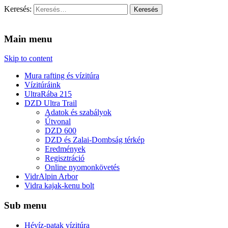
Keresés:
Vidra Vízitúra
… vízitúra szervezés, vadvíz, kajakoktatás, kajak-kenu bolt, vidras
Main menu
Skip to content
Mura rafting és vízitúra
Vízitúráink
UltraRába 215
DZD Ultra Trail
Adatok és szabályok
Útvonal
DZD 600
DZD és Zalai-Dombság térkép
Eredmények
Regisztráció
Online nyomonkövetés
VidrAlpin Arbor
Vidra kajak-kenu bolt
Sub menu
Hévíz-patak vízitúra