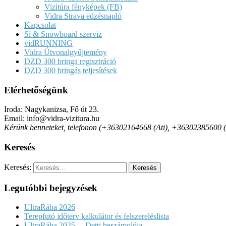
Vizitúra fényképek (FB)
Vidra Strava edzésnapló
Kapcsolat
Sí & Snowboard szerviz
vidRUNNING
Vidra Útvonalgyűjtemény
DZD 300 bringa regisztráció
DZD 300 bringás teljesítések
Elérhetőségünk
Iroda: Nagykanizsa, Fő út 23.
Email: info@vidra-vizitura.hu
Kérünk benneteket, telefonon (+36302164668 (Ati), +36302385600 (Det
Keresés
Keresés:
Legutóbbi bejegyzések
UltraRába 2026
Terepfutó időterv kalkulátor és felszereléslista
UltraRába 2025. – Detti beszámolója