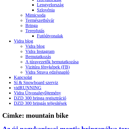
Lengyelország
Szlovénia
Mimicsoda
Természetbúvár
Bringa
Terepfutás
Futóútvonalak
Vidra blog
Vidra blog
Vidra Instagram
Bemutatkozás
A túravezetők bemutatkozása
Vizitúra fényképek (FB)
Vidra Strava edzésnapló
Kapcsolat
Sí & Snowboard szerviz
vidRUNNING
Vidra Útvonalgyűjtemény
DZD 300 bringa regisztráció
DZD 300 bringás teljesítések
Címke:
mountain bike
Az új nagykanizsai montis bringapálya te