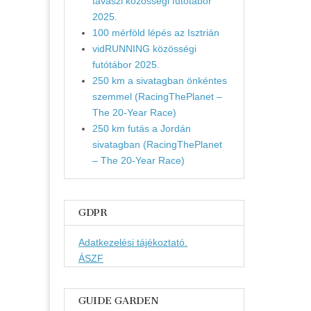
tavaszi közösségi futótábor
2025.
100 mérföld lépés az Isztrián
vidRUNNING közösségi
futótábor 2025.
250 km a sivatagban önkéntes
szemmel (RacingThePlanet –
The 20-Year Race)
250 km futás a Jordán
sivatagban (RacingThePlanet
– The 20-Year Race)
GDPR
Adatkezelési tájékoztató.
ÁSZF
GUIDE GARDEN