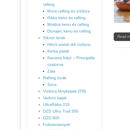
rafting
Mura rafting és vízitúra
Rába kenu és rafting
Moldva kenu és rafting
Dunajec kenu és rafting
Read 
Síkvízi túrák
Hévíz-patak téli vízitúra
Kerka patak
Kanizsa folyó – Principális
csatorna
Zala
Rafting túrák
Soca
Vízitúra fényképek (FB)
Vadvízi kajak
UltraRába 215
DZD Ultra Trail 300
DZD 600
Futóversenyek