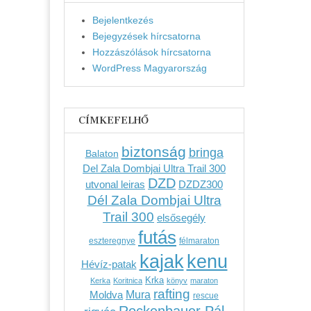
Bejelentkezés
Bejegyzések hírcsatorna
Hozzászólások hírcsatorna
WordPress Magyarország
CÍMKEFELHŐ
biztonság
bringa
Balaton
Del Zala Dombjai Ultra Trail 300
DZD
utvonal leiras
DZDZ300
Dél Zala Dombjai Ultra
Trail 300
elsősegély
futás
eszteregnye
félmaraton
kenu
kajak
Hévíz-patak
Krka
Kerka
Koritnica
könyv
maraton
rafting
Mura
Moldva
rescue
Rockenbauer Pál