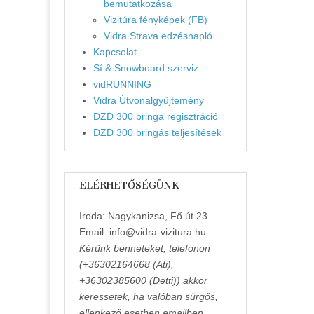
bemutatkozása
Vizitúra fényképek (FB)
Vidra Strava edzésnapló
Kapcsolat
Sí & Snowboard szerviz
vidRUNNING
Vidra Útvonalgyűjtemény
DZD 300 bringa regisztráció
DZD 300 bringás teljesítések
ELÉRHETŐSÉGÜNK
Iroda: Nagykanizsa, Fő út 23.
Email: info@vidra-vizitura.hu
Kérünk benneteket, telefonon
(+36302164668 (Ati),
+36302385600 (Detti)) akkor
keressetek, ha valóban sürgős,
ellenkező esetben emailben