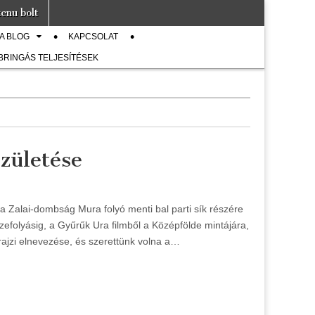
enu bolt
A BLOG
KAPCSOLAT
 BRINGÁS TELJESÍTÉSEK
zületése
 a Zalai-dombság Mura folyó menti bal parti sík részére
zefolyásig, a Gyűrűk Ura filmből a Középfölde mintájára,
rajzi elnevezése, és szerettünk volna a…