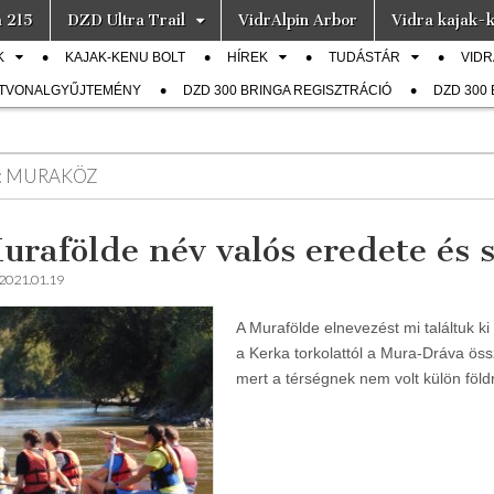
a 215
DZD Ultra Trail
VidrAlpin Arbor
Vidra kajak-k
K
KAJAK-KENU BOLT
HÍREK
TUDÁSTÁR
VIDR
ÚTVONALGYŰJTEMÉNY
DZD 300 BRINGA REGISZTRÁCIÓ
DZD 300
:
MURAKÖZ
urafölde név valós eredete és s
2021.01.19
A Murafölde elnevezést mi találtuk ki
a Kerka torkolattól a Mura-Dráva öss
mert a térségnek nem volt külön föld