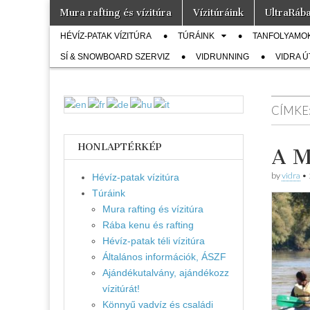
Skip
Main
Mura rafting és vízitúra
Vízitúráink
UltraRáb
to
Vidra
menu
… vízitúra
Sub
content
szervezés,
HÉVÍZ-PATAK VÍZITÚRA
TÚRÁINK
TANFOLYAMO
vadvíz,
menu
Vízitúra
SÍ & SNOWBOARD SZERVIZ
kajakoktatás,
VIDRUNNING
VIDRA 
kajak-kenu
bolt,
vidraságok…
CÍMKE
HONLAPTÉRKÉP
A M
by
vidra
•
Hévíz-patak vízitúra
Túráink
Mura rafting és vízitúra
Rába kenu és rafting
Hévíz-patak téli vízitúra
Általános információk, ÁSZF
Ajándékutalvány, ajándékozz
vízitúrát!
Könnyű vadvíz és családi