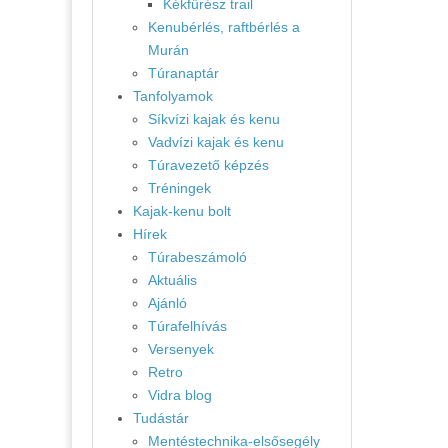
Kékfűrész trail
Kenubérlés, raftbérlés a
Murán
Túranaptár
Tanfolyamok
Síkvízi kajak és kenu
Vadvízi kajak és kenu
Túravezető képzés
Tréningek
Kajak-kenu bolt
Hírek
Túrabeszámoló
Aktuális
Ajánló
Túrafelhívás
Versenyek
Retro
Vidra blog
Tudástár
Mentéstechnika-elsősegély