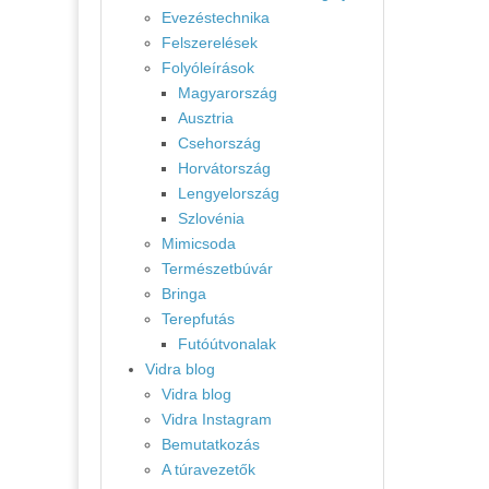
Evezéstechnika
Felszerelések
Folyóleírások
Magyarország
Ausztria
Csehország
Horvátország
Lengyelország
Szlovénia
Mimicsoda
Természetbúvár
Bringa
Terepfutás
Futóútvonalak
Vidra blog
Vidra blog
Vidra Instagram
Bemutatkozás
A túravezetők