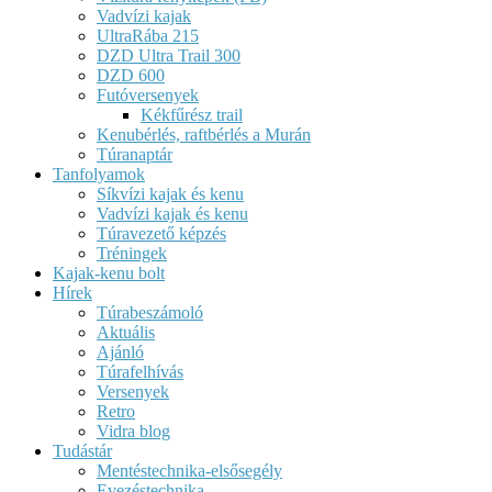
Vadvízi kajak
UltraRába 215
DZD Ultra Trail 300
DZD 600
Futóversenyek
Kékfűrész trail
Kenubérlés, raftbérlés a Murán
Túranaptár
Tanfolyamok
Síkvízi kajak és kenu
Vadvízi kajak és kenu
Túravezető képzés
Tréningek
Kajak-kenu bolt
Hírek
Túrabeszámoló
Aktuális
Ajánló
Túrafelhívás
Versenyek
Retro
Vidra blog
Tudástár
Mentéstechnika-elsősegély
Evezéstechnika