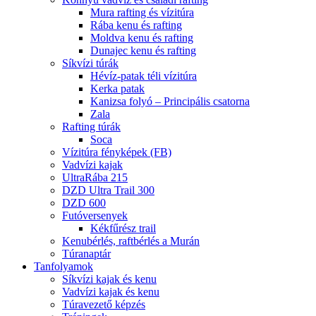
Mura rafting és vízitúra
Rába kenu és rafting
Moldva kenu és rafting
Dunajec kenu és rafting
Síkvízi túrák
Hévíz-patak téli vízitúra
Kerka patak
Kanizsa folyó – Principális csatorna
Zala
Rafting túrák
Soca
Vízitúra fényképek (FB)
Vadvízi kajak
UltraRába 215
DZD Ultra Trail 300
DZD 600
Futóversenyek
Kékfűrész trail
Kenubérlés, raftbérlés a Murán
Túranaptár
Tanfolyamok
Síkvízi kajak és kenu
Vadvízi kajak és kenu
Túravezető képzés