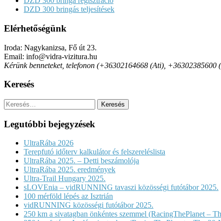
DZD 300 bringa regisztráció
DZD 300 bringás teljesítések
Elérhetőségünk
Iroda: Nagykanizsa, Fő út 23.
Email: info@vidra-vizitura.hu
Kérünk benneteket, telefonon (+36302164668 (Ati), +36302385600 (Det
Keresés
Keresés:
Legutóbbi bejegyzések
UltraRába 2026
Terepfutó időterv kalkulátor és felszereléslista
UltraRába 2025. – Detti beszámolója
UltraRába 2025. eredmények
Ultra-Trail Hungary 2025.
sLOVEnia – vidRUNNING tavaszi közösségi futótábor 2025.
100 mérföld lépés az Isztrián
vidRUNNING közösségi futótábor 2025.
250 km a sivatagban önkéntes szemmel (RacingThePlanet – Th