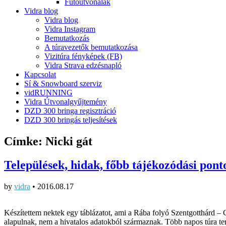
Futóútvonalak
Vidra blog
Vidra blog
Vidra Instagram
Bemutatkozás
A túravezetők bemutatkozása
Vizitúra fényképek (FB)
Vidra Strava edzésnapló
Kapcsolat
Sí & Snowboard szerviz
vidRUNNING
Vidra Útvonalgyűjtemény
DZD 300 bringa regisztráció
DZD 300 bringás teljesítések
Címke:
Nicki gát
Települések, hidak, főbb tájékozódási pont
by
vidra
•
2016.08.17
Készítettem nektek egy táblázatot, ami a Rába folyó Szentgotthárd – 
alapulnak, nem a hivatalos adatokból származnak. Több napos túra te