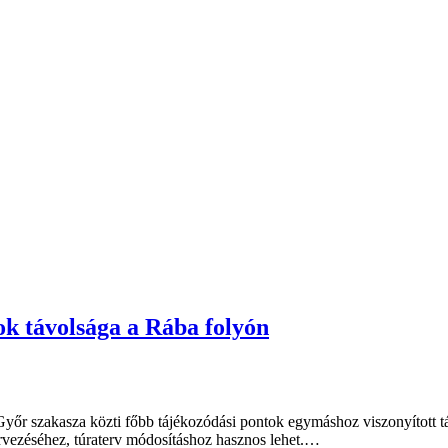
ok távolsága a Rába folyón
Győr szakasza közti főbb tájékozódási pontok egymáshoz viszonyított tá
rvezéséhez, túraterv módosításhoz hasznos lehet.…