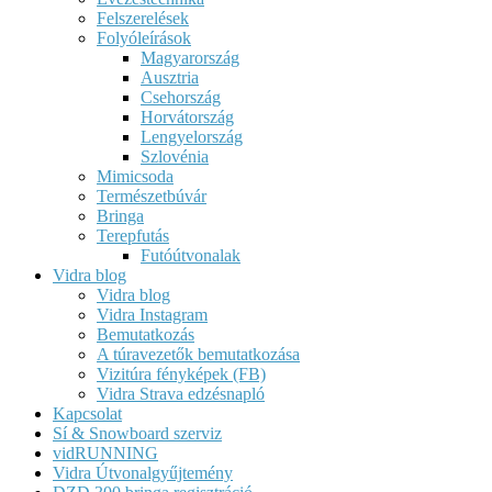
Felszerelések
Folyóleírások
Magyarország
Ausztria
Csehország
Horvátország
Lengyelország
Szlovénia
Mimicsoda
Természetbúvár
Bringa
Terepfutás
Futóútvonalak
Vidra blog
Vidra blog
Vidra Instagram
Bemutatkozás
A túravezetők bemutatkozása
Vizitúra fényképek (FB)
Vidra Strava edzésnapló
Kapcsolat
Sí & Snowboard szerviz
vidRUNNING
Vidra Útvonalgyűjtemény