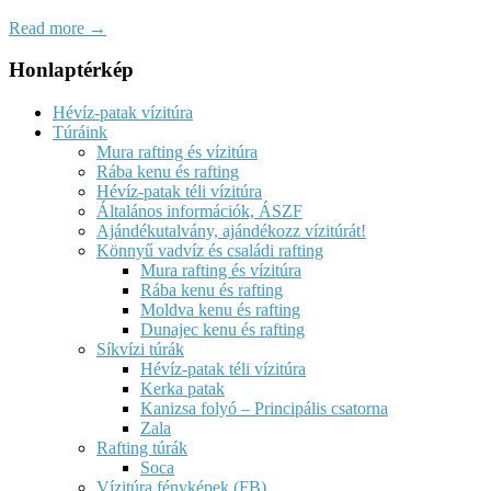
Read more →
Honlaptérkép
Hévíz-patak vízitúra
Túráink
Mura rafting és vízitúra
Rába kenu és rafting
Hévíz-patak téli vízitúra
Általános információk, ÁSZF
Ajándékutalvány, ajándékozz vízitúrát!
Könnyű vadvíz és családi rafting
Mura rafting és vízitúra
Rába kenu és rafting
Moldva kenu és rafting
Dunajec kenu és rafting
Síkvízi túrák
Hévíz-patak téli vízitúra
Kerka patak
Kanizsa folyó – Principális csatorna
Zala
Rafting túrák
Soca
Vízitúra fényképek (FB)