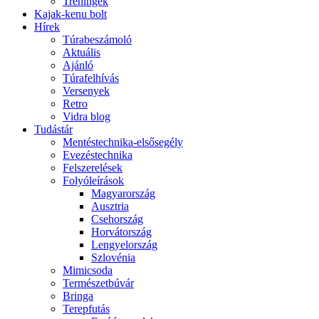
Tréningek
Kajak-kenu bolt
Hírek
Túrabeszámoló
Aktuális
Ajánló
Túrafelhívás
Versenyek
Retro
Vidra blog
Tudástár
Mentéstechnika-elsősegély
Evezéstechnika
Felszerelések
Folyóleírások
Magyarország
Ausztria
Csehország
Horvátország
Lengyelország
Szlovénia
Mimicsoda
Természetbúvár
Bringa
Terepfutás