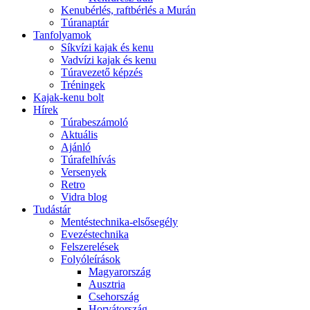
Kenubérlés, raftbérlés a Murán
Túranaptár
Tanfolyamok
Síkvízi kajak és kenu
Vadvízi kajak és kenu
Túravezető képzés
Tréningek
Kajak-kenu bolt
Hírek
Túrabeszámoló
Aktuális
Ajánló
Túrafelhívás
Versenyek
Retro
Vidra blog
Tudástár
Mentéstechnika-elsősegély
Evezéstechnika
Felszerelések
Folyóleírások
Magyarország
Ausztria
Csehország
Horvátország