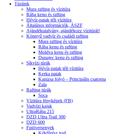
Túráink
Mura rafting és vízitúra
Rába kenu és rafting
Hévíz-patak téli vízitúra
Általános információk, ÁSZF
Ajándékutalvány, ajándékozz vízitúrát!
Könnyű vadvíz és családi rafting
Mura rafting és vízitúra
Rába kenu és rafting
Moldva kenu és rafting
Dunajec kenu és rafting
Síkvízi túrák
Hévíz-patak téli vízitúra
Kerka patak
Kanizsa folyó – Principális csatorna
Zala
Rafting túrák
Soca
Vízitúra fényképek (FB)
Vadvízi kajak
UltraRába 215
DZD Ultra Trail 300
DZD 600
Futóversenyek
Kékfűrész trail