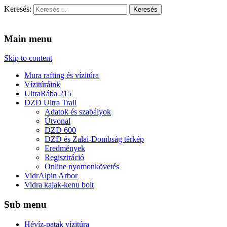
Keresés:
Vidra Vízitúra
… vízitúra szervezés, vadvíz, kajakoktatás, kajak-kenu bolt, vidras
Main menu
Skip to content
Mura rafting és vízitúra
Vízitúráink
UltraRába 215
DZD Ultra Trail
Adatok és szabályok
Útvonal
DZD 600
DZD és Zalai-Dombság térkép
Eredmények
Regisztráció
Online nyomonkövetés
VidrAlpin Arbor
Vidra kajak-kenu bolt
Sub menu
Hévíz-patak vízitúra