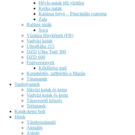
Hévíz-patak téli vízitúra
Kerka patak
Kanizsa folyó – Principális csatorna
Zala
Rafting túrák
Soca
Vízitúra fényképek (FB)
Vadvízi kajak
UltraRába 215
DZD Ultra Trail 300
DZD 600
Futóversenyek
Kékfűrész trail
Kenubérlés, raftbérlés a Murán
Túranaptár
Tanfolyamok
Síkvízi kajak és kenu
Vadvízi kajak és kenu
Túravezető képzés
Tréningek
Kajak-kenu bolt
Hírek
Túrabeszámoló
Aktuális
Ajánló