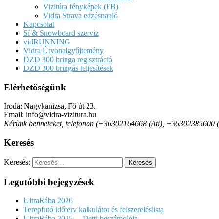
Vizitúra fényképek (FB)
Vidra Strava edzésnapló
Kapcsolat
Sí & Snowboard szerviz
vidRUNNING
Vidra Útvonalgyűjtemény
DZD 300 bringa regisztráció
DZD 300 bringás teljesítések
Elérhetőségünk
Iroda: Nagykanizsa, Fő út 23.
Email: info@vidra-vizitura.hu
Kérünk benneteket, telefonon (+36302164668 (Ati), +36302385600 (Det
Keresés
Keresés:
Legutóbbi bejegyzések
UltraRába 2026
Terepfutó időterv kalkulátor és felszereléslista
UltraRába 2025. – Detti beszámolója