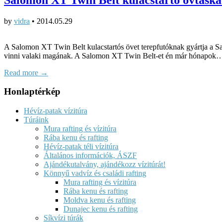
by
vidra
•
2014.05.29
A Salomon XT Twin Belt kulacstartós övet terepfutóknak gyártja a Sal
vinni valaki magának. A Salomon XT Twin Belt-et én már hónapok
Read more →
Honlaptérkép
Hévíz-patak vízitúra
Túráink
Mura rafting és vízitúra
Rába kenu és rafting
Hévíz-patak téli vízitúra
Általános információk, ÁSZF
Ajándékutalvány, ajándékozz vízitúrát!
Könnyű vadvíz és családi rafting
Mura rafting és vízitúra
Rába kenu és rafting
Moldva kenu és rafting
Dunajec kenu és rafting
Síkvízi túrák