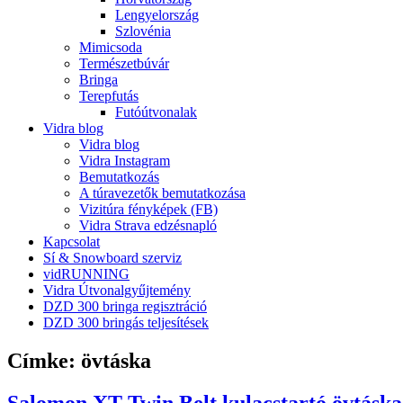
Lengyelország
Szlovénia
Mimicsoda
Természetbúvár
Bringa
Terepfutás
Futóútvonalak
Vidra blog
Vidra blog
Vidra Instagram
Bemutatkozás
A túravezetők bemutatkozása
Vizitúra fényképek (FB)
Vidra Strava edzésnapló
Kapcsolat
Sí & Snowboard szerviz
vidRUNNING
Vidra Útvonalgyűjtemény
DZD 300 bringa regisztráció
DZD 300 bringás teljesítések
Címke:
övtáska
Salomon XT Twin Belt kulacstartó övtáska 