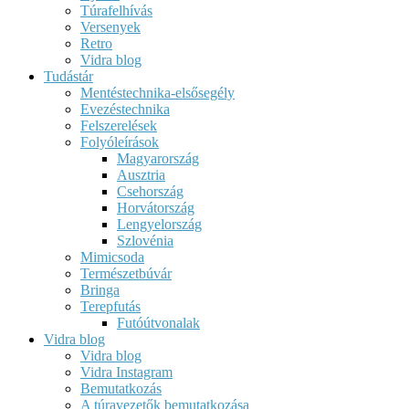
Túrafelhívás
Versenyek
Retro
Vidra blog
Tudástár
Mentéstechnika-elsősegély
Evezéstechnika
Felszerelések
Folyóleírások
Magyarország
Ausztria
Csehország
Horvátország
Lengyelország
Szlovénia
Mimicsoda
Természetbúvár
Bringa
Terepfutás
Futóútvonalak
Vidra blog
Vidra blog
Vidra Instagram
Bemutatkozás
A túravezetők bemutatkozása