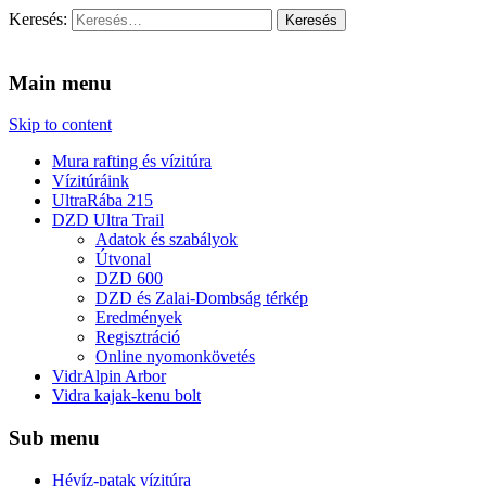
Keresés:
Vidra Vízitúra
… vízitúra szervezés, vadvíz, kajakoktatás, kajak-kenu bolt,
vidraságok…
Main menu
Skip to content
Mura rafting és vízitúra
Vízitúráink
UltraRába 215
DZD Ultra Trail
Adatok és szabályok
Útvonal
DZD 600
DZD és Zalai-Dombság térkép
Eredmények
Regisztráció
Online nyomonkövetés
VidrAlpin Arbor
Vidra kajak-kenu bolt
Sub menu
Hévíz-patak vízitúra