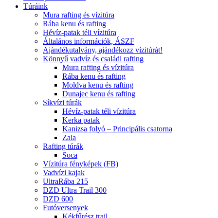
Túráink
Mura rafting és vízitúra
Rába kenu és rafting
Hévíz-patak téli vízitúra
Általános információk, ÁSZF
Ajándékutalvány, ajándékozz vízitúrát!
Könnyű vadvíz és családi rafting
Mura rafting és vízitúra
Rába kenu és rafting
Moldva kenu és rafting
Dunajec kenu és rafting
Síkvízi túrák
Hévíz-patak téli vízitúra
Kerka patak
Kanizsa folyó – Principális csatorna
Zala
Rafting túrák
Soca
Vízitúra fényképek (FB)
Vadvízi kajak
UltraRába 215
DZD Ultra Trail 300
DZD 600
Futóversenyek
Kékfűrész trail