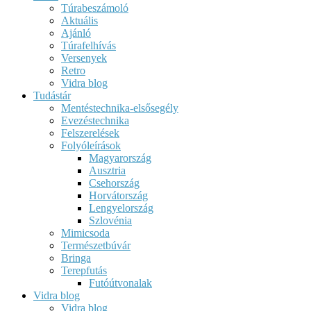
Túrabeszámoló
Aktuális
Ajánló
Túrafelhívás
Versenyek
Retro
Vidra blog
Tudástár
Mentéstechnika-elsősegély
Evezéstechnika
Felszerelések
Folyóleírások
Magyarország
Ausztria
Csehország
Horvátország
Lengyelország
Szlovénia
Mimicsoda
Természetbúvár
Bringa
Terepfutás
Futóútvonalak
Vidra blog
Vidra blog