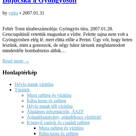
by
vidra
•
2007.01.31
Fehér Tomi túrabeszámolója: Gyöngyös túra, 2007.01.28.
Gencsapátinál vetettük magunkat a vízbe. Felette sajna nem volt a
Gyöngyösben elég lé, mert elitta előle a Perint. Úgy vót, hogy heten
leszünk, mint a gonoszok, de négy bátor társunk megfutamodott
mindenféle bombabiztos alibik…
Read more →
Honlaptérkép
Hévíz-patak vízitúra
Túráink
Mura rafting és vízitúra
Rába kenu és rafting
Hévíz-patak téli vízitúra
Általános információk, ÁSZF
Ajándékutalvány, ajándékozz vízitúrát!
Könnyű vadvíz és családi rafting
Mura rafting és vízitúra
Rába kenu és rafting