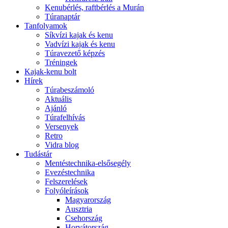
Kenubérlés, raftbérlés a Murán
Túranaptár
Tanfolyamok
Síkvízi kajak és kenu
Vadvízi kajak és kenu
Túravezető képzés
Tréningek
Kajak-kenu bolt
Hírek
Túrabeszámoló
Aktuális
Ajánló
Túrafelhívás
Versenyek
Retro
Vidra blog
Tudástár
Mentéstechnika-elsősegély
Evezéstechnika
Felszerelések
Folyóleírások
Magyarország
Ausztria
Csehország
Horvátország