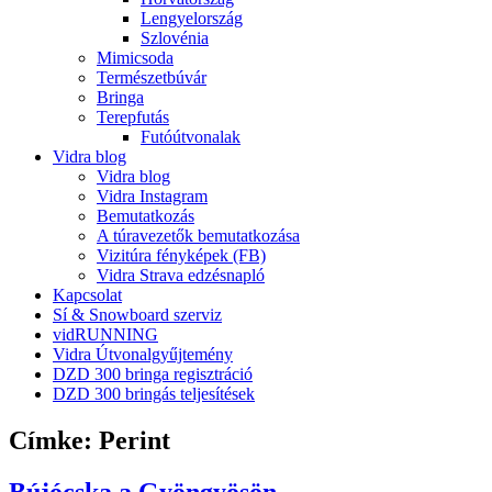
Lengyelország
Szlovénia
Mimicsoda
Természetbúvár
Bringa
Terepfutás
Futóútvonalak
Vidra blog
Vidra blog
Vidra Instagram
Bemutatkozás
A túravezetők bemutatkozása
Vizitúra fényképek (FB)
Vidra Strava edzésnapló
Kapcsolat
Sí & Snowboard szerviz
vidRUNNING
Vidra Útvonalgyűjtemény
DZD 300 bringa regisztráció
DZD 300 bringás teljesítések
Címke:
Perint
Bújócska a Gyöngyösön