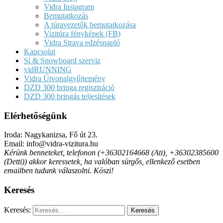
Vidra Instagram
Bemutatkozás
A túravezetők bemutatkozása
Vizitúra fényképek (FB)
Vidra Strava edzésnapló
Kapcsolat
Sí & Snowboard szerviz
vidRUNNING
Vidra Útvonalgyűjtemény
DZD 300 bringa regisztráció
DZD 300 bringás teljesítések
Elérhetőségünk
Iroda: Nagykanizsa, Fő út 23.
Email: info@vidra-vizitura.hu
Kérünk benneteket, telefonon (+36302164668 (Ati), +36302385600
(Detti)) akkor keressetek, ha valóban sürgős, ellenkező esetben
emailben tudunk válaszolni. Köszi!
Keresés
Keresés: