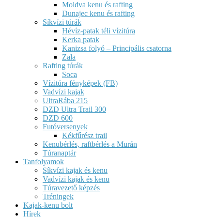
Moldva kenu és rafting
Dunajec kenu és rafting
Síkvízi túrák
Hévíz-patak téli vízitúra
Kerka patak
Kanizsa folyó – Principális csatorna
Zala
Rafting túrák
Soca
Vízitúra fényképek (FB)
Vadvízi kajak
UltraRába 215
DZD Ultra Trail 300
DZD 600
Futóversenyek
Kékfűrész trail
Kenubérlés, raftbérlés a Murán
Túranaptár
Tanfolyamok
Síkvízi kajak és kenu
Vadvízi kajak és kenu
Túravezető képzés
Tréningek
Kajak-kenu bolt
Hírek