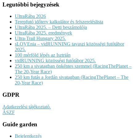
Legutóbbi bejegyzések
UltraRába 2026
Terepfutó időterv kalkulátor és felszereléslista
UltraRába 2025. – Detti beszámolója
UltraRába 2025. eredmények
Ultra-Trail Hungary 2025.
sLOVEnia – vidRUNNING tavaszi közösségi futótábor
2025.
100 mérföld lépés az Isztrián
vidRUNNING közösségi futótábor 2025.
250 km a sivatagban önkéntes szemmel (RacingThePlanet –
The 20-Year Race)
250 km futás a Jordán sivatagban (RacingThePlanet – The
20-Year Race)
GDPR
Adatkezelési tájékoztató.
ÁSZF
Guide garden
Bejelentkezés