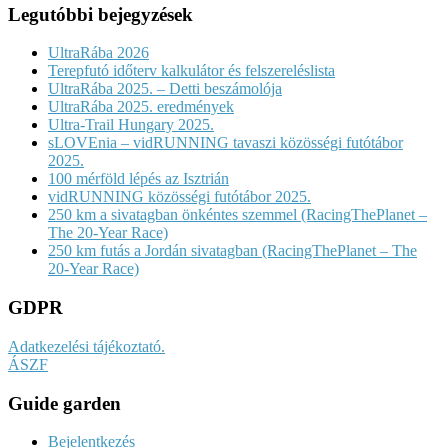
Legutóbbi bejegyzések
UltraRába 2026
Terepfutó időterv kalkulátor és felszereléslista
UltraRába 2025. – Detti beszámolója
UltraRába 2025. eredmények
Ultra-Trail Hungary 2025.
sLOVEnia – vidRUNNING tavaszi közösségi futótábor
2025.
100 mérföld lépés az Isztrián
vidRUNNING közösségi futótábor 2025.
250 km a sivatagban önkéntes szemmel (RacingThePlanet –
The 20-Year Race)
250 km futás a Jordán sivatagban (RacingThePlanet – The
20-Year Race)
GDPR
Adatkezelési tájékoztató.
ÁSZF
Guide garden
Bejelentkezés