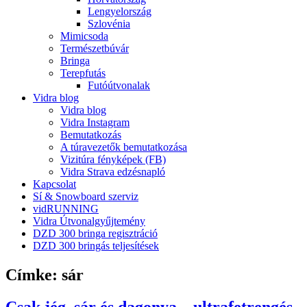
Lengyelország
Szlovénia
Mimicsoda
Természetbúvár
Bringa
Terepfutás
Futóútvonalak
Vidra blog
Vidra blog
Vidra Instagram
Bemutatkozás
A túravezetők bemutatkozása
Vizitúra fényképek (FB)
Vidra Strava edzésnapló
Kapcsolat
Sí & Snowboard szerviz
vidRUNNING
Vidra Útvonalgyűjtemény
DZD 300 bringa regisztráció
DZD 300 bringás teljesítések
Címke:
sár
Csak jég, sár és dagonya – ultrafetrengés