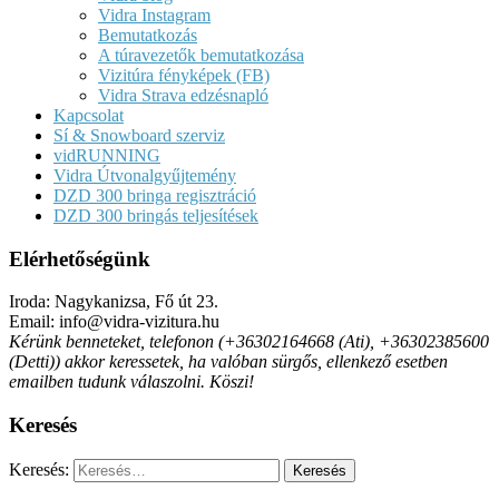
Vidra Instagram
Bemutatkozás
A túravezetők bemutatkozása
Vizitúra fényképek (FB)
Vidra Strava edzésnapló
Kapcsolat
Sí & Snowboard szerviz
vidRUNNING
Vidra Útvonalgyűjtemény
DZD 300 bringa regisztráció
DZD 300 bringás teljesítések
Elérhetőségünk
Iroda: Nagykanizsa, Fő út 23.
Email: info@vidra-vizitura.hu
Kérünk benneteket, telefonon (+36302164668 (Ati), +36302385600
(Detti)) akkor keressetek, ha valóban sürgős, ellenkező esetben
emailben tudunk válaszolni. Köszi!
Keresés
Keresés: