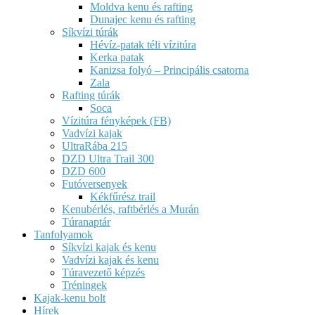
Moldva kenu és rafting
Dunajec kenu és rafting
Síkvízi túrák
Hévíz-patak téli vízitúra
Kerka patak
Kanizsa folyó – Principális csatorna
Zala
Rafting túrák
Soca
Vízitúra fényképek (FB)
Vadvízi kajak
UltraRába 215
DZD Ultra Trail 300
DZD 600
Futóversenyek
Kékfűrész trail
Kenubérlés, raftbérlés a Murán
Túranaptár
Tanfolyamok
Síkvízi kajak és kenu
Vadvízi kajak és kenu
Túravezető képzés
Tréningek
Kajak-kenu bolt
Hírek