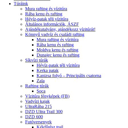
Túráink
Mura rafting és vízitúra
Rába kenu és rafting
Hévíz-patak téli vízitúra
Általános információk, ÁSZF
Ajándékutalvány, ajándékozz vízitúrát!
Könnyű vadvíz és családi rafting
Mura rafting és vízitúra
Rába kenu és rafting
Moldva kenu és rafting
Dunajec kenu és rafting
Síkvízi túrák
Hévíz-patak téli vízitúra
Kerka patak
Kanizsa folyó – Principális csatorna
Zala
Rafting túrák
Soca
Vízitúra fényképek (FB)
Vadvízi kajak
UltraRába 215
DZD Ultra Trail 300
DZD 600
Futóversenyek
Kékfűrész trail