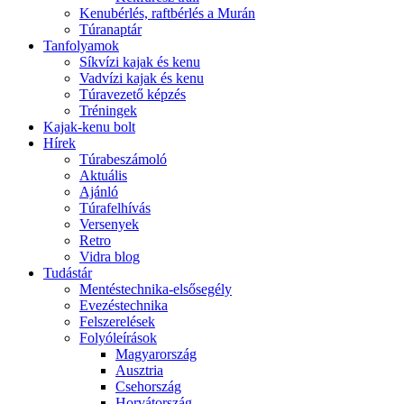
Kenubérlés, raftbérlés a Murán
Túranaptár
Tanfolyamok
Síkvízi kajak és kenu
Vadvízi kajak és kenu
Túravezető képzés
Tréningek
Kajak-kenu bolt
Hírek
Túrabeszámoló
Aktuális
Ajánló
Túrafelhívás
Versenyek
Retro
Vidra blog
Tudástár
Mentéstechnika-elsősegély
Evezéstechnika
Felszerelések
Folyóleírások
Magyarország
Ausztria
Csehország
Horvátország