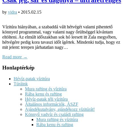
by
vidra
•
2015.02.15
Vízitúra hiányában, a szabaddá vált hétvégét valami pihentető
könnyed programmal, vagy valami nagy őrültséggel kívántam
eltölteni. Az elmúlt időszakban sok hó leesett itt Zala megyében,
hétvégére pedig kora tavaszi időt ígértek. Mindenki tudja, hogy ez
mit jelent: terepen járhatatlan nagy…
Read more →
Honlaptérkép
Hévíz-patak vízitúra
Túráink
Mura rafting és vízitúra
Rába kenu és rafting
Hévíz-patak téli vízitúra
Általános információk, ÁSZF
Ajándékutalvány, ajándékozz vízitúrát!
Könnyű vadvíz és családi rafting
Mura rafting és vízitúra
Rába kenu és rafting