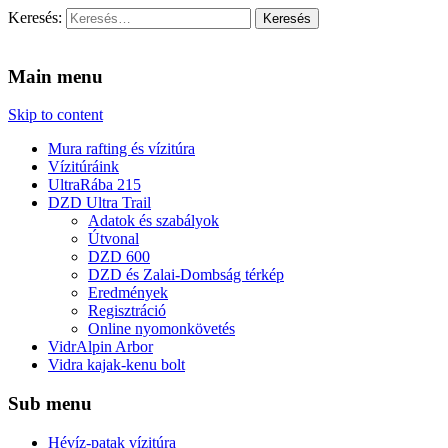
Keresés:
Vidra Vízitúra
… vízitúra szervezés, vadvíz, kajakoktatás, kajak-kenu bolt,
vidraságok…
Main menu
Skip to content
Mura rafting és vízitúra
Vízitúráink
UltraRába 215
DZD Ultra Trail
Adatok és szabályok
Útvonal
DZD 600
DZD és Zalai-Dombság térkép
Eredmények
Regisztráció
Online nyomonkövetés
VidrAlpin Arbor
Vidra kajak-kenu bolt
Sub menu
Hévíz-patak vízitúra