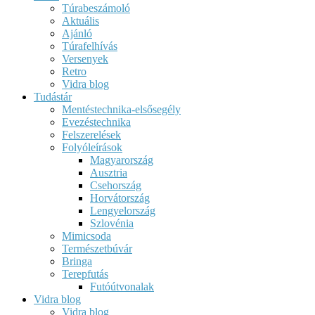
Túrabeszámoló
Aktuális
Ajánló
Túrafelhívás
Versenyek
Retro
Vidra blog
Tudástár
Mentéstechnika-elsősegély
Evezéstechnika
Felszerelések
Folyóleírások
Magyarország
Ausztria
Csehország
Horvátország
Lengyelország
Szlovénia
Mimicsoda
Természetbúvár
Bringa
Terepfutás
Futóútvonalak
Vidra blog
Vidra blog