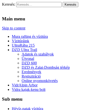
Keresés:
Vidra Vízitúra
… vízitúra szervezés, vadvíz, kajakoktatás, kajak-kenu bolt, vidras
Main menu
Skip to content
Mura rafting és vízitúra
Vízitúráink
UltraRába 215
DZD Ultra Trail
Adatok és szabályok
Útvonal
DZD 600
DZD és Zalai-Dombság térkép
Eredmények
Regisztráció
Online nyomonkövetés
VidrAlpin Arbor
Vidra kajak-kenu bolt
Sub menu
Hévíz-patak vízitúra