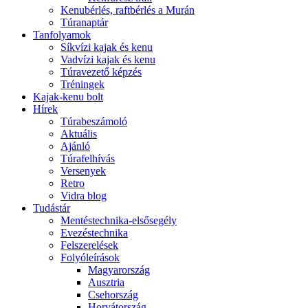
Kenubérlés, raftbérlés a Murán
Túranaptár
Tanfolyamok
Síkvízi kajak és kenu
Vadvízi kajak és kenu
Túravezető képzés
Tréningek
Kajak-kenu bolt
Hírek
Túrabeszámoló
Aktuális
Ajánló
Túrafelhívás
Versenyek
Retro
Vidra blog
Tudástár
Mentéstechnika-elsősegély
Evezéstechnika
Felszerelések
Folyóleírások
Magyarország
Ausztria
Csehország
Horvátország