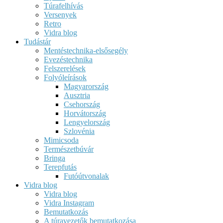
Túrafelhívás
Versenyek
Retro
Vidra blog
Tudástár
Mentéstechnika-elsősegély
Evezéstechnika
Felszerelések
Folyóleírások
Magyarország
Ausztria
Csehország
Horvátország
Lengyelország
Szlovénia
Mimicsoda
Természetbúvár
Bringa
Terepfutás
Futóútvonalak
Vidra blog
Vidra blog
Vidra Instagram
Bemutatkozás
A túravezetők bemutatkozása