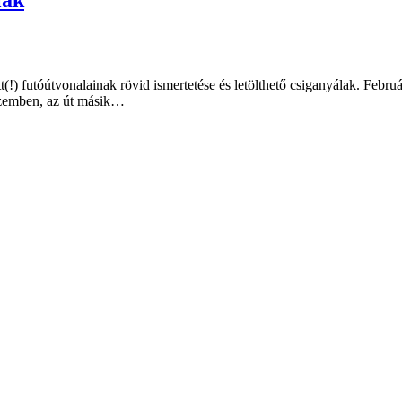
ett(!) futóútvonalainak rövid ismertetése és letölthető csiganyálak. Febr
 szemben, az út másik…