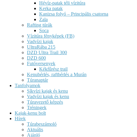
Hévíz-patak téli vízitúra
Kerka patak
Kanizsa folyó – Principális csatorna
Zala
Rafting túrák
Soca
Vízitúra fényképek (FB)
Vadvízi kajak
UltraRába 215
DZD Ultra Trail 300
DZD 600
Futóversenyek
Kékfűrész trail
Kenubérlés, raftbérlés a Murán
Túranaptár
Tanfolyamok
Síkvízi kajak és kenu
Vadvízi kajak és kenu
Túravezető képzés
Tréningek
Kajak-kenu bolt
Hírek
Túrabeszámoló
Aktuális
Ajánló