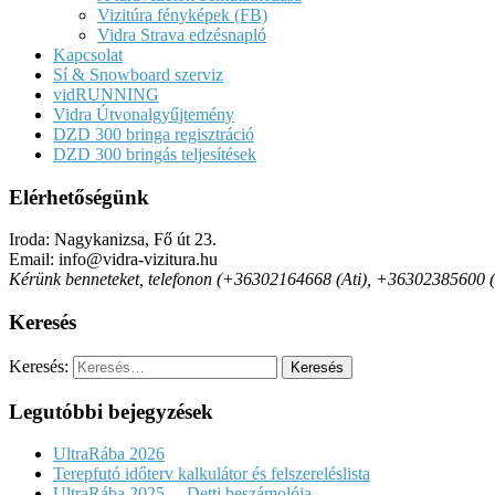
Vizitúra fényképek (FB)
Vidra Strava edzésnapló
Kapcsolat
Sí & Snowboard szerviz
vidRUNNING
Vidra Útvonalgyűjtemény
DZD 300 bringa regisztráció
DZD 300 bringás teljesítések
Elérhetőségünk
Iroda: Nagykanizsa, Fő út 23.
Email: info@vidra-vizitura.hu
Kérünk benneteket, telefonon (+36302164668 (Ati), +36302385600 (Det
Keresés
Keresés:
Legutóbbi bejegyzések
UltraRába 2026
Terepfutó időterv kalkulátor és felszereléslista
UltraRába 2025. – Detti beszámolója