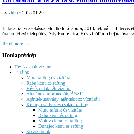
by
vidra
•
2018.01.29
Lubics Szilvi szokásos téli ultrafutó tábora, 2018. február 1-4. tervez
órakor: Hévíz település, Ady Endre utca, Hévízi tófürdő bejáratával
Read more →
Honlaptérkép
Hévíz-patak vízitúra
Túráink
Mura rafting és vízitúra
Rába kenu és rafting
Hévíz-patak téli vízitúra
Általános információk, ÁSZF
Ajándékutalvány, ajándékozz vízitúrát!
Könnyű vadvíz és családi rafting
Mura rafting és vízitúra
Rába kenu és rafting
Moldva kenu és rafting
Dunajec kenu és rafting
Síkvízi túrák