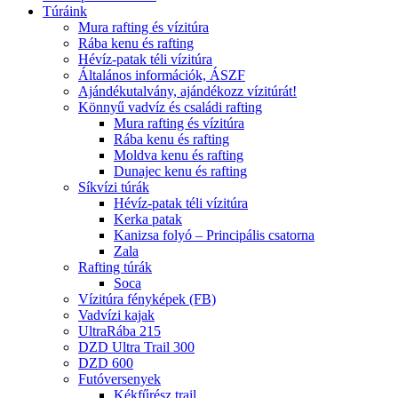
Túráink
Mura rafting és vízitúra
Rába kenu és rafting
Hévíz-patak téli vízitúra
Általános információk, ÁSZF
Ajándékutalvány, ajándékozz vízitúrát!
Könnyű vadvíz és családi rafting
Mura rafting és vízitúra
Rába kenu és rafting
Moldva kenu és rafting
Dunajec kenu és rafting
Síkvízi túrák
Hévíz-patak téli vízitúra
Kerka patak
Kanizsa folyó – Principális csatorna
Zala
Rafting túrák
Soca
Vízitúra fényképek (FB)
Vadvízi kajak
UltraRába 215
DZD Ultra Trail 300
DZD 600
Futóversenyek
Kékfűrész trail