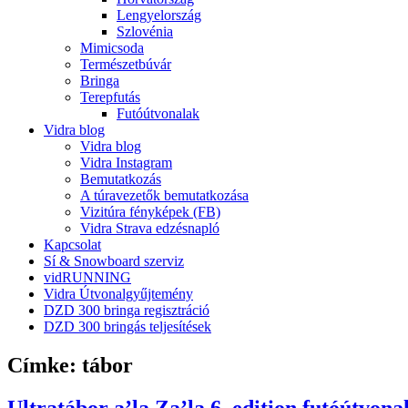
Lengyelország
Szlovénia
Mimicsoda
Természetbúvár
Bringa
Terepfutás
Futóútvonalak
Vidra blog
Vidra blog
Vidra Instagram
Bemutatkozás
A túravezetők bemutatkozása
Vizitúra fényképek (FB)
Vidra Strava edzésnapló
Kapcsolat
Sí & Snowboard szerviz
vidRUNNING
Vidra Útvonalgyűjtemény
DZD 300 bringa regisztráció
DZD 300 bringás teljesítések
Címke:
tábor
Ultratábor a’la Za’la 6. edition futóútvona