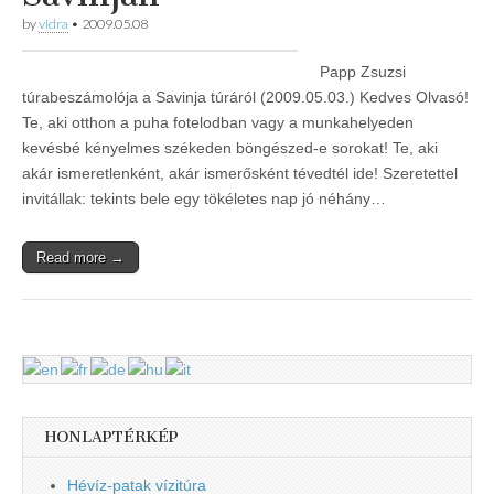
by
vidra
•
2009.05.08
Papp Zsuzsi
túrabeszámolója a Savinja túráról (2009.05.03.) Kedves Olvasó!
Te, aki otthon a puha fotelodban vagy a munkahelyeden
kevésbé kényelmes székeden böngészed-e sorokat! Te, aki
akár ismeretlenként, akár ismerősként tévedtél ide! Szeretettel
invitállak: tekints bele egy tökéletes nap jó néhány…
Read more →
HONLAPTÉRKÉP
Hévíz-patak vízitúra