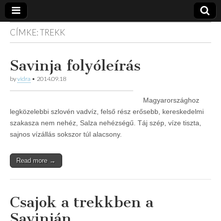
CÍMKE:
TREKK
Vidra
… vízitúra
szervezés,
vadvíz,
Vízitúra
Savinja folyóleírás
kajakoktatás,
kajak-kenu
bolt,
by
vidra
•
2014.09.18
vidraságok…
Magyarországhoz
legközelebbi szlovén vadvíz, felső rész erősebb, kereskedelmi
szakasza nem nehéz, Salza nehézségű. Táj szép, víze tiszta,
sajnos vízállás sokszor túl alacsony.
Read more →
Csajok a trekkben a
Savinján