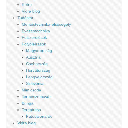
Retro
Vidra blog
Tudástár
Mentéstechnika-elsősegély
Evezéstechnika
Felszerelések
Folyóleírások
Magyarország
Ausztria
Csehország
Horvátország
Lengyelország
Szlovénia
Mimicsoda
Természetbúvár
Bringa
Terepfutás
Futóútvonalak
Vidra blog