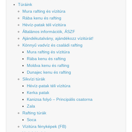
Túráink
Mura rafting és vízitúra
Rába kenu és rafting
Hévíz-patak téli vízitúra
Általános információk, ÁSZF
Ajándékutalvány, ajándékozz vízitúrát!
Könnyű vadvíz és családi rafting
Mura rafting és vízitúra
Rába kenu és rafting
Moldva kenu és rafting
Dunajec kenu és rafting
Síkvízi túrák
Hévíz-patak téli vízitúra
Kerka patak
Kanizsa folyó – Principális csatorna
Zala
Rafting túrák
Soca
Vízitúra fényképek (FB)