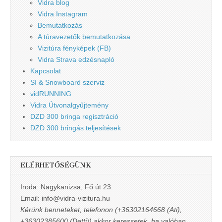
Vidra blog
Vidra Instagram
Bemutatkozás
A túravezetők bemutatkozása
Vizitúra fényképek (FB)
Vidra Strava edzésnapló
Kapcsolat
Sí & Snowboard szerviz
vidRUNNING
Vidra Útvonalgyűjtemény
DZD 300 bringa regisztráció
DZD 300 bringás teljesítések
ELÉRHETŐSÉGÜNK
Iroda: Nagykanizsa, Fő út 23.
Email: info@vidra-vizitura.hu
Kérünk benneteket, telefonon (+36302164668 (Ati),
+36302385600 (Detti)) akkor keressetek, ha valóban