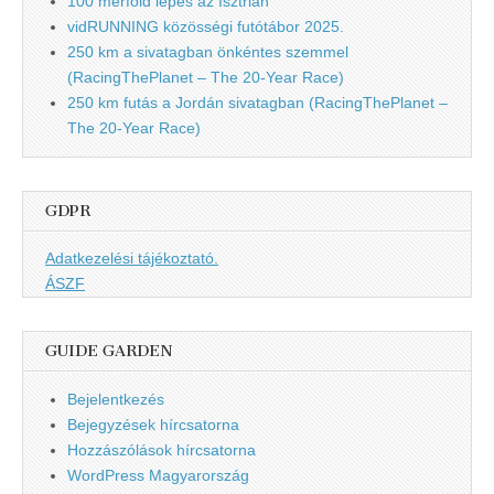
100 mérföld lépés az Isztrián
vidRUNNING közösségi futótábor 2025.
250 km a sivatagban önkéntes szemmel
(RacingThePlanet – The 20-Year Race)
250 km futás a Jordán sivatagban (RacingThePlanet –
The 20-Year Race)
GDPR
Adatkezelési tájékoztató.
ÁSZF
GUIDE GARDEN
Bejelentkezés
Bejegyzések hírcsatorna
Hozzászólások hírcsatorna
WordPress Magyarország