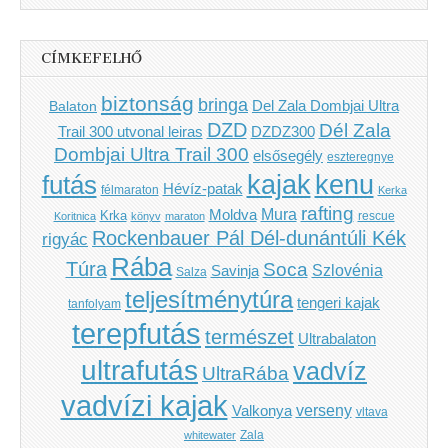
CÍMKEFELHŐ
biztonság
bringa
Del Zala Dombjai Ultra
Balaton
DZD
Dél Zala
Trail 300 utvonal leiras
DZDZ300
Dombjai Ultra Trail 300
elsősegély
eszteregnye
kenu
futás
kajak
Hévíz-patak
félmaraton
Kerka
rafting
Mura
Moldva
Krka
Koritnica
könyv
maraton
rescue
Rockenbauer Pál Dél-dunántúli Kék
rigyác
Rába
Túra
Soca
Szlovénia
Savinja
Salza
teljesítménytúra
tengeri kajak
tanfolyam
terepfutás
természet
Ultrabalaton
ultrafutás
vadvíz
UltraRába
vadvízi kajak
verseny
Valkonya
vltava
Zala
whitewater