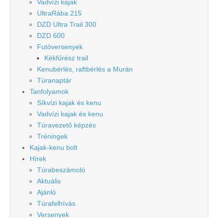
Vadvízi kajak
UltraRába 215
DZD Ultra Trail 300
DZD 600
Futóversenyek
Kékfűrész trail
Kenubérlés, raftbérlés a Murán
Túranaptár
Tanfolyamok
Síkvízi kajak és kenu
Vadvízi kajak és kenu
Túravezető képzés
Tréningek
Kajak-kenu bolt
Hírek
Túrabeszámoló
Aktuális
Ajánló
Túrafelhívás
Versenyek