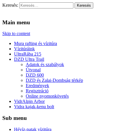
Keresés:
Vidra Vízitúra
… vízitúra szervezés, vadvíz, kajakoktatás, kajak-kenu bolt,
vidraságok…
Main menu
Skip to content
Mura rafting és vízitúra
Vízitúráink
UltraRába 215
DZD Ultra Trail
Adatok és szabályok
Útvonal
DZD 600
DZD és Zalai-Dombság térkép
Eredmények
Regisztráció
Online nyomonkövetés
VidrAlpin Arbor
Vidra kajak-kenu bolt
Sub menu
Hévíz-patak vízitúra