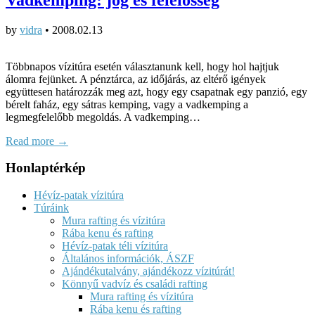
by
vidra
•
2008.02.13
Többnapos vízitúra esetén választanunk kell, hogy hol hajtjuk
álomra fejünket. A pénztárca, az időjárás, az eltérő igények
együttesen határozzák meg azt, hogy egy csapatnak egy panzió, egy
bérelt faház, egy sátras kemping, vagy a vadkemping a
legmegfelelőbb megoldás. A vadkemping…
Read more →
Honlaptérkép
Hévíz-patak vízitúra
Túráink
Mura rafting és vízitúra
Rába kenu és rafting
Hévíz-patak téli vízitúra
Általános információk, ÁSZF
Ajándékutalvány, ajándékozz vízitúrát!
Könnyű vadvíz és családi rafting
Mura rafting és vízitúra
Rába kenu és rafting