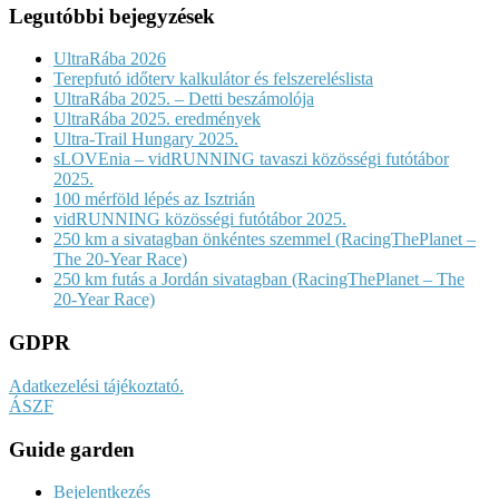
Legutóbbi bejegyzések
UltraRába 2026
Terepfutó időterv kalkulátor és felszereléslista
UltraRába 2025. – Detti beszámolója
UltraRába 2025. eredmények
Ultra-Trail Hungary 2025.
sLOVEnia – vidRUNNING tavaszi közösségi futótábor
2025.
100 mérföld lépés az Isztrián
vidRUNNING közösségi futótábor 2025.
250 km a sivatagban önkéntes szemmel (RacingThePlanet –
The 20-Year Race)
250 km futás a Jordán sivatagban (RacingThePlanet – The
20-Year Race)
GDPR
Adatkezelési tájékoztató.
ÁSZF
Guide garden
Bejelentkezés