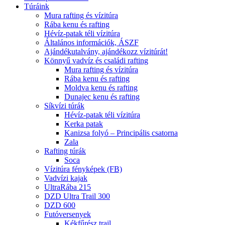
Túráink
Mura rafting és vízitúra
Rába kenu és rafting
Hévíz-patak téli vízitúra
Általános információk, ÁSZF
Ajándékutalvány, ajándékozz vízitúrát!
Könnyű vadvíz és családi rafting
Mura rafting és vízitúra
Rába kenu és rafting
Moldva kenu és rafting
Dunajec kenu és rafting
Síkvízi túrák
Hévíz-patak téli vízitúra
Kerka patak
Kanizsa folyó – Principális csatorna
Zala
Rafting túrák
Soca
Vízitúra fényképek (FB)
Vadvízi kajak
UltraRába 215
DZD Ultra Trail 300
DZD 600
Futóversenyek
Kékfűrész trail