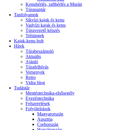
Kenubérlés, raftbérlés a Murán
Túranaptár
Tanfolyamok
Síkvízi kajak és kenu
Vadvízi kajak és kenu
Túravezető képzés
Tréningek
Kajak-kenu bolt
Hírek
Túrabeszámoló
Aktuális
Ajánló
Túrafelhívás
Versenyek
Retro
Vidra blog
Tudástár
Mentéstechnika-elsősegély
Evezéstechnika
Felszerelések
Folyóleírások
Magyarország
Ausztria
Csehország
Horvátország