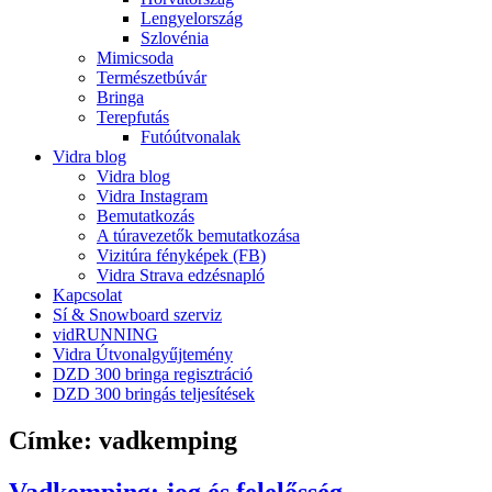
Lengyelország
Szlovénia
Mimicsoda
Természetbúvár
Bringa
Terepfutás
Futóútvonalak
Vidra blog
Vidra blog
Vidra Instagram
Bemutatkozás
A túravezetők bemutatkozása
Vizitúra fényképek (FB)
Vidra Strava edzésnapló
Kapcsolat
Sí & Snowboard szerviz
vidRUNNING
Vidra Útvonalgyűjtemény
DZD 300 bringa regisztráció
DZD 300 bringás teljesítések
Címke:
vadkemping
Vadkemping: jog és felelősség