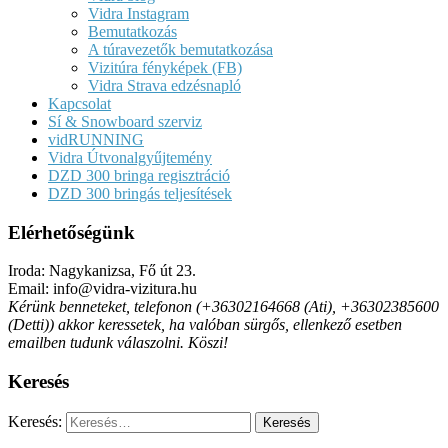
Vidra Instagram
Bemutatkozás
A túravezetők bemutatkozása
Vizitúra fényképek (FB)
Vidra Strava edzésnapló
Kapcsolat
Sí & Snowboard szerviz
vidRUNNING
Vidra Útvonalgyűjtemény
DZD 300 bringa regisztráció
DZD 300 bringás teljesítések
Elérhetőségünk
Iroda: Nagykanizsa, Fő út 23.
Email: info@vidra-vizitura.hu
Kérünk benneteket, telefonon (+36302164668 (Ati), +36302385600
(Detti)) akkor keressetek, ha valóban sürgős, ellenkező esetben
emailben tudunk válaszolni. Köszi!
Keresés
Keresés: