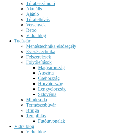
Túrabeszámoló
Aktuális
Ajánló
Túrafelhívás
Versenyek
Retro
Vidra blog
Tudástár
Mentéstechnika-elsősegély
Evezéstechnika
Felszerelések
Folyóleírások
Magyarország
Ausztria
Csehország
Horvátország
Lengyelország
Szlovénia
Mimicsoda
Természetbúvár
Bringa
Terepfutás
Futóútvonalak
Vidra blog
Vidra blog