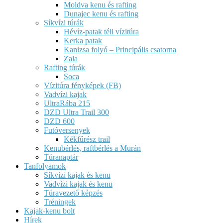
Moldva kenu és rafting
Dunajec kenu és rafting
Síkvízi túrák
Hévíz-patak téli vízitúra
Kerka patak
Kanizsa folyó – Principális csatorna
Zala
Rafting túrák
Soca
Vízitúra fényképek (FB)
Vadvízi kajak
UltraRába 215
DZD Ultra Trail 300
DZD 600
Futóversenyek
Kékfűrész trail
Kenubérlés, raftbérlés a Murán
Túranaptár
Tanfolyamok
Síkvízi kajak és kenu
Vadvízi kajak és kenu
Túravezető képzés
Tréningek
Kajak-kenu bolt
Hírek