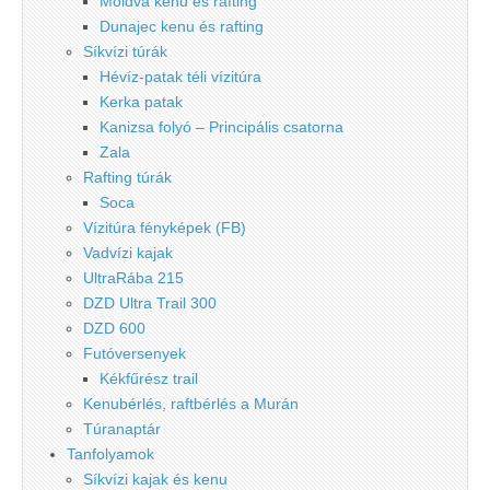
Moldva kenu és rafting
Dunajec kenu és rafting
Síkvízi túrák
Hévíz-patak téli vízitúra
Kerka patak
Kanizsa folyó – Principális csatorna
Zala
Rafting túrák
Soca
Vízitúra fényképek (FB)
Vadvízi kajak
UltraRába 215
DZD Ultra Trail 300
DZD 600
Futóversenyek
Kékfűrész trail
Kenubérlés, raftbérlés a Murán
Túranaptár
Tanfolyamok
Síkvízi kajak és kenu