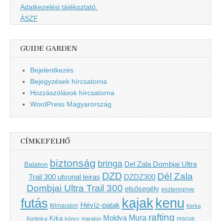
Adatkezelési tájékoztató.
ÁSZF
GUIDE GARDEN
Bejelentkezés
Bejegyzések hírcsatorna
Hozzászólások hírcsatorna
WordPress Magyarország
CÍMKEFELHŐ
biztonság
bringa
Del Zala Dombjai Ultra
Balaton
DZD
Dél Zala
Trail 300 utvonal leiras
DZDZ300
Dombjai Ultra Trail 300
elsősegély
eszteregnye
kenu
futás
kajak
Hévíz-patak
félmaraton
Kerka
rafting
Mura
Moldva
Krka
Koritnica
könyv
maraton
rescue