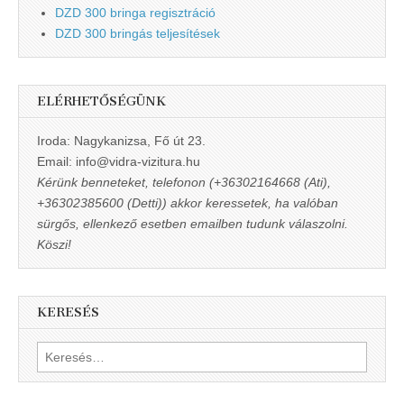
DZD 300 bringa regisztráció
DZD 300 bringás teljesítések
ELÉRHETŐSÉGÜNK
Iroda: Nagykanizsa, Fő út 23.
Email: info@vidra-vizitura.hu
Kérünk benneteket, telefonon (+36302164668 (Ati),
+36302385600 (Detti)) akkor keressetek, ha valóban
sürgős, ellenkező esetben emailben tudunk válaszolni.
Köszi!
KERESÉS
Keresés: