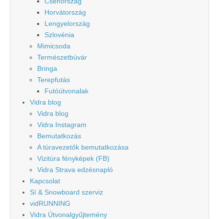
Csehország
Horvátország
Lengyelország
Szlovénia
Mimicsoda
Természetbúvár
Bringa
Terepfutás
Futóútvonalak
Vidra blog
Vidra blog
Vidra Instagram
Bemutatkozás
A túravezetők bemutatkozása
Vizitúra fényképek (FB)
Vidra Strava edzésnapló
Kapcsolat
Sí & Snowboard szerviz
vidRUNNING
Vidra Útvonalgyűjtemény