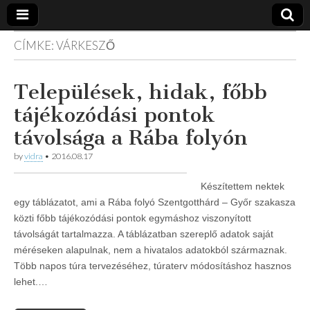
CÍMKE:
VÁRKESZŐ
Vidra
… vízitúra
szervezés,
vadvíz,
Vízitúra
Települések, hidak, főbb
kajakoktatás,
kajak-kenu
tájékozódási pontok
bolt,
vidraságok…
távolsága a Rába folyón
by
vidra
•
2016.08.17
Készítettem nektek
egy táblázatot, ami a Rába folyó Szentgotthárd – Győr szakasza
közti főbb tájékozódási pontok egymáshoz viszonyított
távolságát tartalmazza. A táblázatban szereplő adatok saját
méréseken alapulnak, nem a hivatalos adatokból származnak.
Több napos túra tervezéséhez, túraterv módosításhoz hasznos
lehet.…