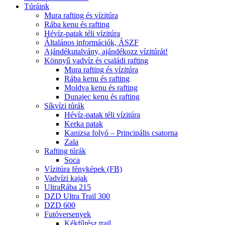
Túráink
Mura rafting és vízitúra
Rába kenu és rafting
Hévíz-patak téli vízitúra
Általános információk, ÁSZF
Ajándékutalvány, ajándékozz vízitúrát!
Könnyű vadvíz és családi rafting
Mura rafting és vízitúra
Rába kenu és rafting
Moldva kenu és rafting
Dunajec kenu és rafting
Síkvízi túrák
Hévíz-patak téli vízitúra
Kerka patak
Kanizsa folyó – Principális csatorna
Zala
Rafting túrák
Soca
Vízitúra fényképek (FB)
Vadvízi kajak
UltraRába 215
DZD Ultra Trail 300
DZD 600
Futóversenyek
Kékfűrész trail