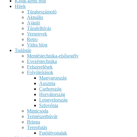
Kajak-kenu bolt
Hírek
Túrabeszámoló
Aktuális
Ajánló
Túrafelhívás
Versenyek
Retro
Vidra blog
Tudástár
Mentéstechnika-elsősegély
Evezéstechnika
Felszerelések
Folyóleírások
Magyarország
Ausztria
Csehország
Horvátország
Lengyelország
Szlovénia
Mimicsoda
Természetbúvár
Bringa
Terepfutás
Futóútvonalak