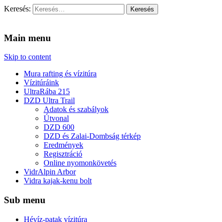
Keresés:
Vidra Vízitúra
… vízitúra szervezés, vadvíz, kajakoktatás, kajak-kenu bolt,
vidraságok…
Main menu
Skip to content
Mura rafting és vízitúra
Vízitúráink
UltraRába 215
DZD Ultra Trail
Adatok és szabályok
Útvonal
DZD 600
DZD és Zalai-Dombság térkép
Eredmények
Regisztráció
Online nyomonkövetés
VidrAlpin Arbor
Vidra kajak-kenu bolt
Sub menu
Hévíz-patak vízitúra