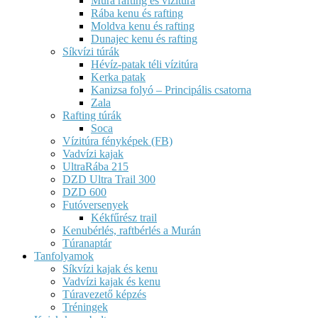
Mura rafting és vízitúra
Rába kenu és rafting
Moldva kenu és rafting
Dunajec kenu és rafting
Síkvízi túrák
Hévíz-patak téli vízitúra
Kerka patak
Kanizsa folyó – Principális csatorna
Zala
Rafting túrák
Soca
Vízitúra fényképek (FB)
Vadvízi kajak
UltraRába 215
DZD Ultra Trail 300
DZD 600
Futóversenyek
Kékfűrész trail
Kenubérlés, raftbérlés a Murán
Túranaptár
Tanfolyamok
Síkvízi kajak és kenu
Vadvízi kajak és kenu
Túravezető képzés
Tréningek