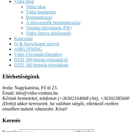
Vidra blog
Vidra blog
Vidra Instagram
Bemutatkozás
A túravezetők bemutatkozása
Vizitúra fényképek (FB)
Vidra Strava edzésnapló
Kapcsolat
Sí & Snowboard szerviz
vidRUNNING
Vidra Útvonalgyűjtemény
DZD 300 bringa regisztráció
DZD 300 bringás teljesítések
Elérhetőségünk
Iroda: Nagykanizsa, Fő út 23.
Email: info@vidra-vizitura.hu
Kérünk benneteket, telefonon (+36302164668 (Ati), +36302385600
(Detti)) akkor keressetek, ha valóban sürgős, ellenkező esetben
emailben tudunk válaszolni. Köszi!
Keresés