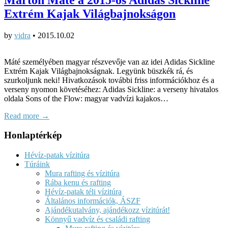
Extrém Kajak Világbajnokságon
by
vidra
•
2015.10.02
Máté személyében magyar részvevője van az idei Adidas Sickline
Extrém Kajak Világbajnokságnak. Legyünk büszkék rá, és
szurkoljunk neki! Hivatkozások további friss információkhoz és a
verseny nyomon követéséhez: Adidas Sickline: a verseny hivatalos
oldala Sons of the Flow: magyar vadvízi kajakos…
Read more →
Honlaptérkép
Hévíz-patak vízitúra
Túráink
Mura rafting és vízitúra
Rába kenu és rafting
Hévíz-patak téli vízitúra
Általános információk, ÁSZF
Ajándékutalvány, ajándékozz vízitúrát!
Könnyű vadvíz és családi rafting