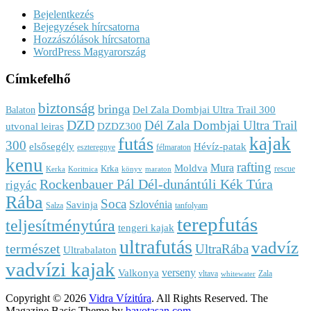
Bejelentkezés
Bejegyzések hírcsatorna
Hozzászólások hírcsatorna
WordPress Magyarország
Címkefelhő
biztonság
bringa
Del Zala Dombjai Ultra Trail 300
Balaton
DZD
Dél Zala Dombjai Ultra Trail
utvonal leiras
DZDZ300
kajak
futás
300
elsősegély
Hévíz-patak
eszteregnye
félmaraton
kenu
rafting
Mura
Moldva
Krka
rescue
Kerka
Koritnica
könyv
maraton
Rockenbauer Pál Dél-dunántúli Kék Túra
rigyác
Rába
Soca
Szlovénia
Savinja
Salza
tanfolyam
terepfutás
teljesítménytúra
tengeri kajak
ultrafutás
vadvíz
természet
UltraRába
Ultrabalaton
vadvízi kajak
verseny
Valkonya
vltava
Zala
whitewater
Copyright © 2026
Vidra Vízitúra
. All Rights Reserved.
The
Magazine Basic Theme by
bavotasan.com
.