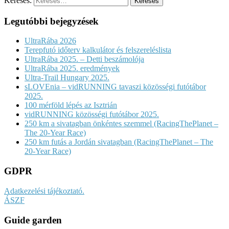
Keresés:
Legutóbbi bejegyzések
UltraRába 2026
Terepfutó időterv kalkulátor és felszereléslista
UltraRába 2025. – Detti beszámolója
UltraRába 2025. eredmények
Ultra-Trail Hungary 2025.
sLOVEnia – vidRUNNING tavaszi közösségi futótábor
2025.
100 mérföld lépés az Isztrián
vidRUNNING közösségi futótábor 2025.
250 km a sivatagban önkéntes szemmel (RacingThePlanet –
The 20-Year Race)
250 km futás a Jordán sivatagban (RacingThePlanet – The
20-Year Race)
GDPR
Adatkezelési tájékoztató.
ÁSZF
Guide garden