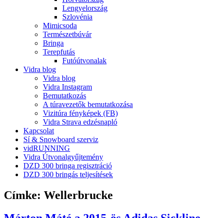
Lengyelország
Szlovénia
Mimicsoda
Természetbúvár
Bringa
Terepfutás
Futóútvonalak
Vidra blog
Vidra blog
Vidra Instagram
Bemutatkozás
A túravezetők bemutatkozása
Vizitúra fényképek (FB)
Vidra Strava edzésnapló
Kapcsolat
Sí & Snowboard szerviz
vidRUNNING
Vidra Útvonalgyűjtemény
DZD 300 bringa regisztráció
DZD 300 bringás teljesítések
Címke:
Wellerbrucke
Márton Máté a 2015-ös Adidas Sickline