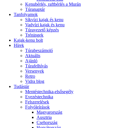
Kenubérlés, raftbérlés a Murán
Túranaptár
Tanfolyamok
Síkvízi kajak és kenu
Vadvízi kajak és kenu
Túravezető képzés
Tréningek
Kajak-kenu bolt
Hírek
Túrabeszámoló
Aktuális
Ajánló
Túrafelhívás
Versenyek
Retro
Vidra blog
Tudástár
Mentéstechnika-elsősegély
Evezéstechnika
Felszerelések
Folyóleírások
Magyarország
Ausztria
Csehország
Horvátország