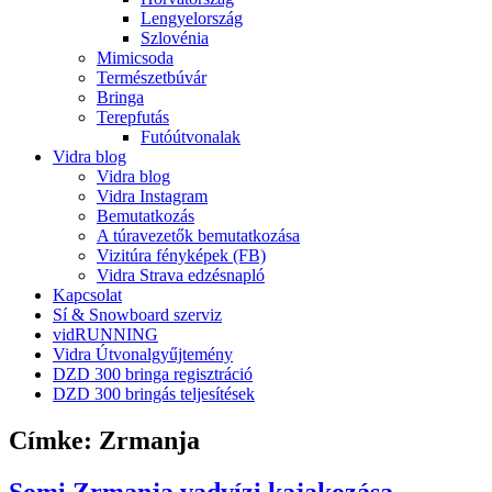
Lengyelország
Szlovénia
Mimicsoda
Természetbúvár
Bringa
Terepfutás
Futóútvonalak
Vidra blog
Vidra blog
Vidra Instagram
Bemutatkozás
A túravezetők bemutatkozása
Vizitúra fényképek (FB)
Vidra Strava edzésnapló
Kapcsolat
Sí & Snowboard szerviz
vidRUNNING
Vidra Útvonalgyűjtemény
DZD 300 bringa regisztráció
DZD 300 bringás teljesítések
Címke:
Zrmanja
Somi Zrmanja vadvízi kajakozása