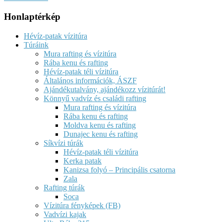
Honlaptérkép
Hévíz-patak vízitúra
Túráink
Mura rafting és vízitúra
Rába kenu és rafting
Hévíz-patak téli vízitúra
Általános információk, ÁSZF
Ajándékutalvány, ajándékozz vízitúrát!
Könnyű vadvíz és családi rafting
Mura rafting és vízitúra
Rába kenu és rafting
Moldva kenu és rafting
Dunajec kenu és rafting
Síkvízi túrák
Hévíz-patak téli vízitúra
Kerka patak
Kanizsa folyó – Principális csatorna
Zala
Rafting túrák
Soca
Vízitúra fényképek (FB)
Vadvízi kajak