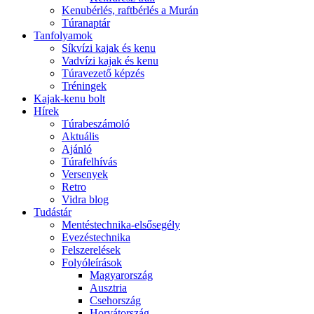
Kenubérlés, raftbérlés a Murán
Túranaptár
Tanfolyamok
Síkvízi kajak és kenu
Vadvízi kajak és kenu
Túravezető képzés
Tréningek
Kajak-kenu bolt
Hírek
Túrabeszámoló
Aktuális
Ajánló
Túrafelhívás
Versenyek
Retro
Vidra blog
Tudástár
Mentéstechnika-elsősegély
Evezéstechnika
Felszerelések
Folyóleírások
Magyarország
Ausztria
Csehország
Horvátország