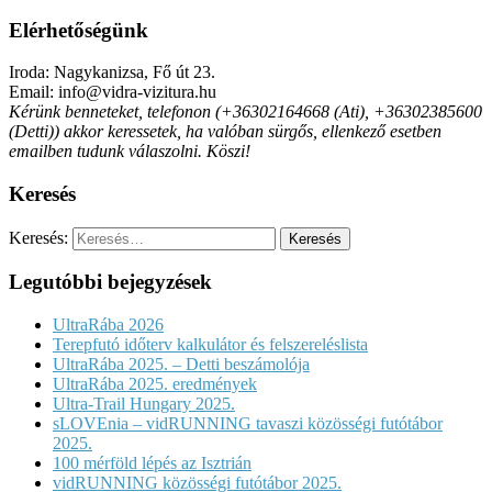
Elérhetőségünk
Iroda: Nagykanizsa, Fő út 23.
Email: info@vidra-vizitura.hu
Kérünk benneteket, telefonon (+36302164668 (Ati), +36302385600
(Detti)) akkor keressetek, ha valóban sürgős, ellenkező esetben
emailben tudunk válaszolni. Köszi!
Keresés
Keresés:
Legutóbbi bejegyzések
UltraRába 2026
Terepfutó időterv kalkulátor és felszereléslista
UltraRába 2025. – Detti beszámolója
UltraRába 2025. eredmények
Ultra-Trail Hungary 2025.
sLOVEnia – vidRUNNING tavaszi közösségi futótábor
2025.
100 mérföld lépés az Isztrián
vidRUNNING közösségi futótábor 2025.