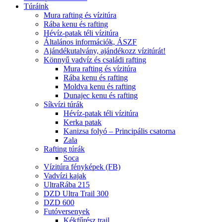
Túráink
Mura rafting és vízitúra
Rába kenu és rafting
Hévíz-patak téli vízitúra
Általános információk, ÁSZF
Ajándékutalvány, ajándékozz vízitúrát!
Könnyű vadvíz és családi rafting
Mura rafting és vízitúra
Rába kenu és rafting
Moldva kenu és rafting
Dunajec kenu és rafting
Síkvízi túrák
Hévíz-patak téli vízitúra
Kerka patak
Kanizsa folyó – Principális csatorna
Zala
Rafting túrák
Soca
Vízitúra fényképek (FB)
Vadvízi kajak
UltraRába 215
DZD Ultra Trail 300
DZD 600
Futóversenyek
Kékfűrész trail