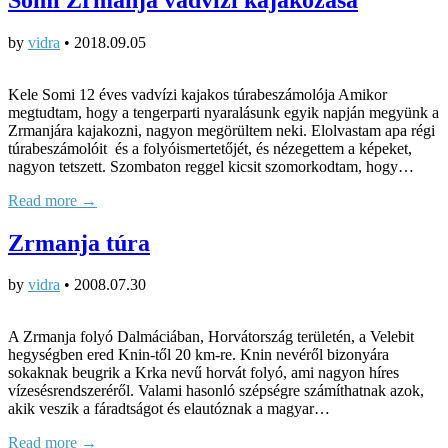
by
vidra
•
2018.09.05
Kele Somi 12 éves vadvízi kajakos túrabeszámolója Amikor
megtudtam, hogy a tengerparti nyaralásunk egyik napján megyünk a
Zrmanjára kajakozni, nagyon megörültem neki. Elolvastam apa régi
túrabeszámolóit és a folyóismertetőjét, és nézegettem a képeket,
nagyon tetszett. Szombaton reggel kicsit szomorkodtam, hogy…
Read more →
Zrmanja túra
by
vidra
•
2008.07.30
A Zrmanja folyó Dalmáciában, Horvátország területén, a Velebit
hegységben ered Knin-től 20 km-re. Knin nevéről bizonyára
sokaknak beugrik a Krka nevű horvát folyó, ami nagyon híres
vízesésrendszeréről. Valami hasonló szépségre számíthatnak azok,
akik veszik a fáradtságot és elautóznak a magyar…
Read more →