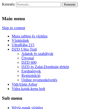
Keresés:
Vidra Vízitúra
… vízitúra szervezés, vadvíz, kajakoktatás, kajak-kenu bolt,
vidraságok…
Main menu
Skip to content
Mura rafting és vízitúra
Vízitúráink
UltraRába 215
DZD Ultra Trail
Adatok és szabályok
Útvonal
DZD 600
DZD és Zalai-Dombság térkép
Eredmények
Regisztráció
Online nyomonkövetés
VidrAlpin Arbor
Vidra kajak-kenu bolt
Sub menu
Hévíz-patak vízitúra