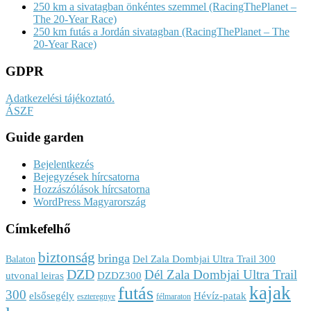
250 km a sivatagban önkéntes szemmel (RacingThePlanet –
The 20-Year Race)
250 km futás a Jordán sivatagban (RacingThePlanet – The
20-Year Race)
GDPR
Adatkezelési tájékoztató.
ÁSZF
Guide garden
Bejelentkezés
Bejegyzések hírcsatorna
Hozzászólások hírcsatorna
WordPress Magyarország
Címkefelhő
biztonság
bringa
Del Zala Dombjai Ultra Trail 300
Balaton
DZD
Dél Zala Dombjai Ultra Trail
utvonal leiras
DZDZ300
kajak
futás
300
elsősegély
Hévíz-patak
eszteregnye
félmaraton