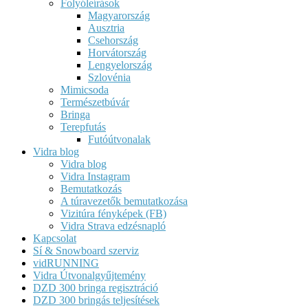
Folyóleírások
Magyarország
Ausztria
Csehország
Horvátország
Lengyelország
Szlovénia
Mimicsoda
Természetbúvár
Bringa
Terepfutás
Futóútvonalak
Vidra blog
Vidra blog
Vidra Instagram
Bemutatkozás
A túravezetők bemutatkozása
Vizitúra fényképek (FB)
Vidra Strava edzésnapló
Kapcsolat
Sí & Snowboard szerviz
vidRUNNING
Vidra Útvonalgyűjtemény
DZD 300 bringa regisztráció
DZD 300 bringás teljesítések