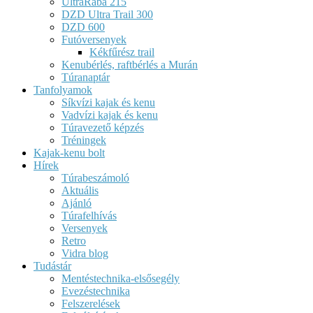
UltraRába 215
DZD Ultra Trail 300
DZD 600
Futóversenyek
Kékfűrész trail
Kenubérlés, raftbérlés a Murán
Túranaptár
Tanfolyamok
Síkvízi kajak és kenu
Vadvízi kajak és kenu
Túravezető képzés
Tréningek
Kajak-kenu bolt
Hírek
Túrabeszámoló
Aktuális
Ajánló
Túrafelhívás
Versenyek
Retro
Vidra blog
Tudástár
Mentéstechnika-elsősegély
Evezéstechnika
Felszerelések