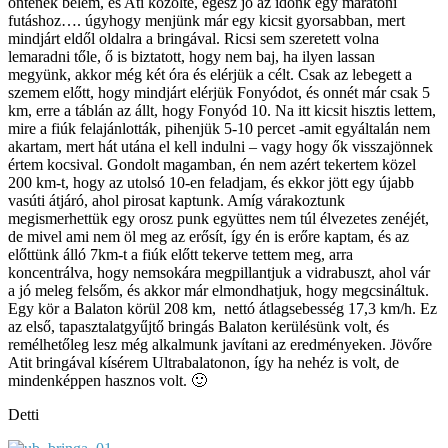
öntenek belém, és Ati közölte, egész jó az időnk egy maratoni
futáshoz…. úgyhogy menjünk már egy kicsit gyorsabban, mert
mindjárt eldől oldalra a bringával. Ricsi sem szeretett volna
lemaradni tőle, ő is biztatott, hogy nem baj, ha ilyen lassan
megyünk, akkor még két óra és elérjük a célt. Csak az lebegett a
szemem előtt, hogy mindjárt elérjük Fonyódot, és onnét már csak 5
km, erre a táblán az állt, hogy Fonyód 10. Na itt kicsit hisztis lettem,
mire a fiúk felajánlották, pihenjük 5-10 percet -amit egyáltalán nem
akartam, mert hát utána el kell indulni – vagy hogy ők visszajönnek
értem kocsival. Gondolt magamban, én nem azért tekertem közel
200 km-t, hogy az utolsó 10-en feladjam, és ekkor jött egy újabb
vasúti átjáró, ahol pirosat kaptunk. Amíg várakoztunk
megismerhettük egy orosz punk együttes nem túl élvezetes zenéjét,
de mivel ami nem öl meg az erősít, így én is erőre kaptam, és az
előttünk álló 7km-t a fiúk előtt tekerve tettem meg, arra
koncentrálva, hogy nemsokára megpillantjuk a vidrabuszt, ahol vár
a jó meleg felsőm, és akkor már elmondhatjuk, hogy megcsináltuk.
Egy kör a Balaton körül 208 km, nettó átlagsebesség 17,3 km/h. Ez
az első, tapasztalatgyűjtő bringás Balaton kerülésünk volt, és
remélhetőleg lesz még alkalmunk javítani az eredményeken. Jövőre
Atit bringával kísérem Ultrabalatonon, így ha nehéz is volt, de
mindenképpen hasznos volt. 🙂
Detti