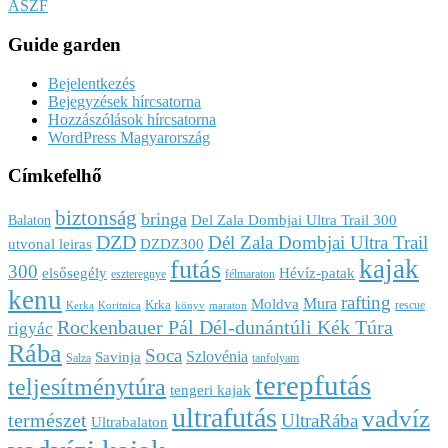
ÁSZF
Guide garden
Bejelentkezés
Bejegyzések hírcsatorna
Hozzászólások hírcsatorna
WordPress Magyarország
Címkefelhő
biztonság
bringa
Del Zala Dombjai Ultra Trail 300
Balaton
DZD
Dél Zala Dombjai Ultra Trail
utvonal leiras
DZDZ300
kajak
futás
300
elsősegély
Hévíz-patak
eszteregnye
félmaraton
kenu
rafting
Mura
Moldva
Krka
rescue
Kerka
Koritnica
könyv
maraton
Rockenbauer Pál Dél-dunántúli Kék Túra
rigyác
Rába
Soca
Szlovénia
Savinja
Salza
tanfolyam
terepfutás
teljesítménytúra
tengeri kajak
ultrafutás
vadvíz
természet
UltraRába
Ultrabalaton