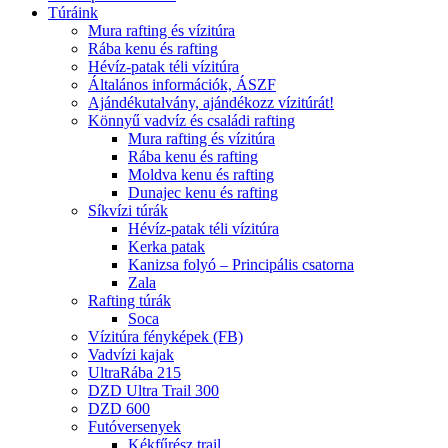
Túráink
Mura rafting és vízitúra
Rába kenu és rafting
Hévíz-patak téli vízitúra
Általános információk, ÁSZF
Ajándékutalvány, ajándékozz vízitúrát!
Könnyű vadvíz és családi rafting
Mura rafting és vízitúra
Rába kenu és rafting
Moldva kenu és rafting
Dunajec kenu és rafting
Síkvízi túrák
Hévíz-patak téli vízitúra
Kerka patak
Kanizsa folyó – Principális csatorna
Zala
Rafting túrák
Soca
Vízitúra fényképek (FB)
Vadvízi kajak
UltraRába 215
DZD Ultra Trail 300
DZD 600
Futóversenyek
Kékfűrész trail