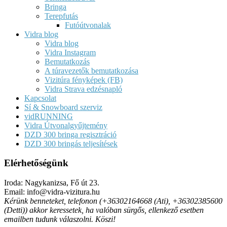
Bringa
Terepfutás
Futóútvonalak
Vidra blog
Vidra blog
Vidra Instagram
Bemutatkozás
A túravezetők bemutatkozása
Vizitúra fényképek (FB)
Vidra Strava edzésnapló
Kapcsolat
Sí & Snowboard szerviz
vidRUNNING
Vidra Útvonalgyűjtemény
DZD 300 bringa regisztráció
DZD 300 bringás teljesítések
Elérhetőségünk
Iroda: Nagykanizsa, Fő út 23.
Email: info@vidra-vizitura.hu
Kérünk benneteket, telefonon (+36302164668 (Ati), +36302385600
(Detti)) akkor keressetek, ha valóban sürgős, ellenkező esetben
emailben tudunk válaszolni. Köszi!