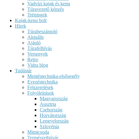
Vadvízi kajak és kenu
Túravezető képzés
Tréningek
Kajak-kenu bolt
Hírek
Túrabeszámoló
Aktuális
Ajánló
Túrafelhívás
Versenyek
Retro
Vidra blog
Tudástár
Mentéstechnika-elsősegély
Evezéstechnika
Felszerelések
Folyóleírások
Magyarország
Ausztria
Csehország
Horvátország
Lengyelország
Szlovénia
Mimicsoda
Természetbúvár