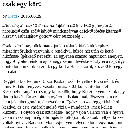
csak egy kör!
by
Detti
•
2015.06.29
#őröltség #hosszú# fárasztó# fájdalmas# küzdés# gyönyörű#
napsütés# eső# szél# kávé# mindenzárva# defekt# sötét# kitartás#
hiszti# vasútiátjáró# gödör# cél# büszkeség…
Csak azért hogy hűek maradjunk a rólunk kialakult képhez,
miszerint őrültek vagyunk, a rendkívül húzós hét után és kettő
húzósnak ígérkező hét előtt, az egyetlen szabad napunkon ahelyett,
hogy 9-ig aludnánk, majd a nagy semmittevésbe elfolyna a nap, úgy
döntöttünk inkább teszünk egy kört a Balcsi körül, kb. 200 km egy
nap alatt.
Reggel 5-kor keltünk, 6-kor Kiskanizsán felvettük Erzsi nénit, és
irány Balatonfenyves, vasútállomás. 7:03-kor startoltunk el
Keszthely irányába, és úgy képzeltük, hogy Keszthelyen iszunk egy
finom kávét. Én azt hittem nyáron a Balatonnál, főszezonban ez
nem jelenthet gondot, de tévedtem. Egész nap – a reggeli kávétól
kezdve, az este vásárolt utolsó vízig – mindenért „meg kellett
küzdeni”. Folyton csak azt néztük, hogy vajon valahol van-e nyitva
valami vasárnap, még a bringás feltöltőpontok is csak hellyel-közzel
voltak nyitva. Badacsonyban egy ilyen helyen ettünk egy maratoni
melegszendvicset reggelire (na nem a mérete volt maratoni, hanem