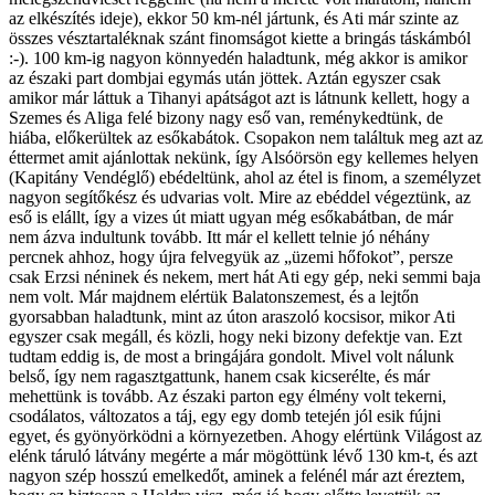
az elkészítés ideje), ekkor 50 km-nél jártunk, és Ati már szinte az
összes vésztartaléknak szánt finomságot kiette a bringás táskámból
:-). 100 km-ig nagyon könnyedén haladtunk, még akkor is amikor
az északi part dombjai egymás után jöttek. Aztán egyszer csak
amikor már láttuk a Tihanyi apátságot azt is látnunk kellett, hogy a
Szemes és Aliga felé bizony nagy eső van, reménykedtünk, de
hiába, előkerültek az esőkabátok. Csopakon nem találtuk meg azt az
éttermet amit ajánlottak nekünk, így Alsóörsön egy kellemes helyen
(Kapitány Vendéglő) ebédeltünk, ahol az étel is finom, a személyzet
nagyon segítőkész és udvarias volt. Mire az ebéddel végeztünk, az
eső is elállt, így a vizes út miatt ugyan még esőkabátban, de már
nem ázva indultunk tovább. Itt már el kellett telnie jó néhány
percnek ahhoz, hogy újra felvegyük az „üzemi hőfokot”, persze
csak Erzsi néninek és nekem, mert hát Ati egy gép, neki semmi baja
nem volt. Már majdnem elértük Balatonszemest, és a lejtőn
gyorsabban haladtunk, mint az úton araszoló kocsisor, mikor Ati
egyszer csak megáll, és közli, hogy neki bizony defektje van. Ezt
tudtam eddig is, de most a bringájára gondolt. Mivel volt nálunk
belső, így nem ragasztgattunk, hanem csak kicserélte, és már
mehettünk is tovább. Az északi parton egy élmény volt tekerni,
csodálatos, változatos a táj, egy egy domb tetején jól esik fújni
egyet, és gyönyörködni a környezetben. Ahogy elértünk Világost az
elénk táruló látvány megérte a már mögöttünk lévő 130 km-t, és azt
nagyon szép hosszú emelkedőt, aminek a felénél már azt éreztem,