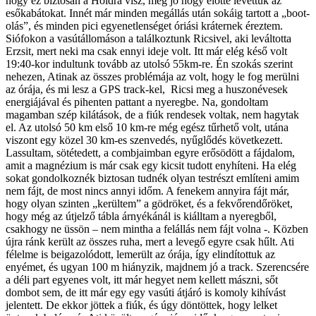
hogy ez biztosan a Holdra visz, még jó hogy előtte levettük az
esőkabátokat. Innét már minden megállás után sokáig tartott a „boot-
olás”, és minden pici egyenetlenséget óriási kráternek éreztem.
Siófokon a vasútállomáson a találkoztunk Ricsivel, aki leváltotta
Erzsit, mert neki ma csak ennyi ideje volt. Itt már elég késő volt
19:40-kor indultunk tovább az utolsó 55km-re. Én szokás szerint
nehezen, Atinak az összes problémája az volt, hogy le fog merülni
az órája, és mi lesz a GPS track-kel, Ricsi meg a huszonévesek
energiájával és pihenten pattant a nyeregbe. Na, gondoltam
magamban szép kilátások, de a fiúk rendesek voltak, nem hagytak
el. Az utolsó 50 km első 10 km-re még egész tűrhető volt, utána
viszont egy közel 30 km-es szenvedés, nyűglődés következett.
Lassultam, sötétedett, a combjaimban egyre erősödött a fájdalom,
amit a magnézium is már csak egy kicsit tudott enyhíteni. Ha elég
sokat gondolkoznék biztosan tudnék olyan testrészt említeni amim
nem fájt, de most nincs annyi időm. A fenekem annyira fájt már,
hogy olyan szinten „kerültem” a gödröket, és a fekvőrendőröket,
hogy még az útjelző tábla árnyékánál is kiálltam a nyeregből,
csakhogy ne üssön – nem mintha a felállás nem fájt volna -. Közben
újra ránk került az összes ruha, mert a levegő egyre csak hűlt. Ati
félelme is beigazolódott, lemerült az órája, így elindítottuk az
enyémet, és ugyan 100 m hiányzik, majdnem jó a track. Szerencsére
a déli part egyenes volt, itt már hegyet nem kellett mászni, sőt
dombot sem, de itt már egy egy vasúti átjáró is komoly kihívást
jelentett. De ekkor jöttek a fiúk, és úgy döntöttek, hogy lelket