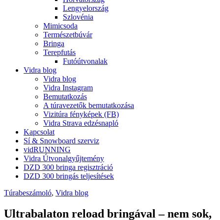
Lengyelország
Szlovénia
Mimicsoda
Természetbúvár
Bringa
Terepfutás
Futóútvonalak
Vidra blog
Vidra blog
Vidra Instagram
Bemutatkozás
A túravezetők bemutatkozása
Vizitúra fényképek (FB)
Vidra Strava edzésnapló
Kapcsolat
Sí & Snowboard szerviz
vidRUNNING
Vidra Útvonalgyűjtemény
DZD 300 bringa regisztráció
DZD 300 bringás teljesítések
Túrabeszámoló
,
Vidra blog
Ultrabalaton reload bringával – nem sok,