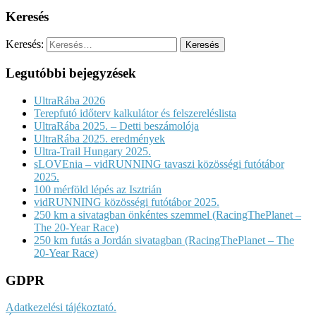
Keresés
Keresés:
Legutóbbi bejegyzések
UltraRába 2026
Terepfutó időterv kalkulátor és felszereléslista
UltraRába 2025. – Detti beszámolója
UltraRába 2025. eredmények
Ultra-Trail Hungary 2025.
sLOVEnia – vidRUNNING tavaszi közösségi futótábor
2025.
100 mérföld lépés az Isztrián
vidRUNNING közösségi futótábor 2025.
250 km a sivatagban önkéntes szemmel (RacingThePlanet –
The 20-Year Race)
250 km futás a Jordán sivatagban (RacingThePlanet – The
20-Year Race)
GDPR
Adatkezelési tájékoztató.