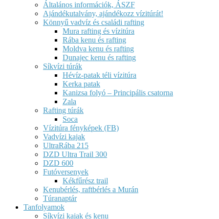
Általános információk, ÁSZF
Ajándékutalvány, ajándékozz vízitúrát!
Könnyű vadvíz és családi rafting
Mura rafting és vízitúra
Rába kenu és rafting
Moldva kenu és rafting
Dunajec kenu és rafting
Síkvízi túrák
Hévíz-patak téli vízitúra
Kerka patak
Kanizsa folyó – Principális csatorna
Zala
Rafting túrák
Soca
Vízitúra fényképek (FB)
Vadvízi kajak
UltraRába 215
DZD Ultra Trail 300
DZD 600
Futóversenyek
Kékfűrész trail
Kenubérlés, raftbérlés a Murán
Túranaptár
Tanfolyamok
Síkvízi kajak és kenu