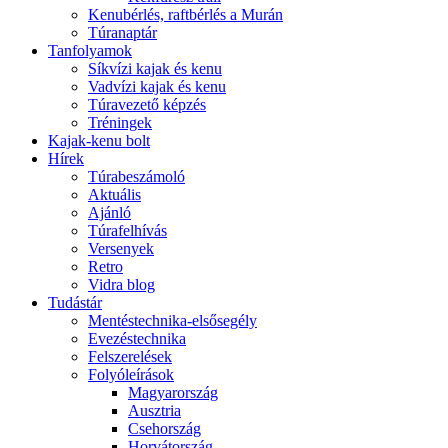
Kenubérlés, raftbérlés a Murán
Túranaptár
Tanfolyamok
Síkvízi kajak és kenu
Vadvízi kajak és kenu
Túravezető képzés
Tréningek
Kajak-kenu bolt
Hírek
Túrabeszámoló
Aktuális
Ajánló
Túrafelhívás
Versenyek
Retro
Vidra blog
Tudástár
Mentéstechnika-elsősegély
Evezéstechnika
Felszerelések
Folyóleírások
Magyarország
Ausztria
Csehország
Horvátország