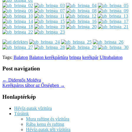
Tags:
Balaton
Balaton kerékpártúra
bringa
kerékpár
Ultrabalaton
Post navigation
← Didergős Moldva
Kerékpáros tábor az Őrségben →
Honlaptérkép
Hévíz-patak vízitúra
Túráink
Mura rafting és vízitúra
Rába kenu és rafting
Hévíz-patak téli vízitúra