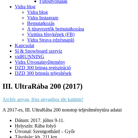
Futóútvonalak
Vidra blog
Vidra blog
Vidra Instagram
Bemutatkozás
A túravezetők bemutatkozása
Vizitúra fényképek (FB)
Vidra Strava edzésnapló
Kapcsolat
Sí & Snowboard szerviz
vidRUNNING
Vidra Útvonalgyűjtemény
DZD 300 bringa regisztráció
DZD 300 bringás teljesítések
III. UltraRába 200 (2017)
Archív anyag, friss anyaghoz ide kattints!
A 2017-es, III. UltraRába 200 nonstop teljesítménytúra adatai
Dátum: 2017. július 9-11.
Helyszín: Rába folyó
Útvonal: Szentgotthárd – Győr
Távolság: kb. 211 km