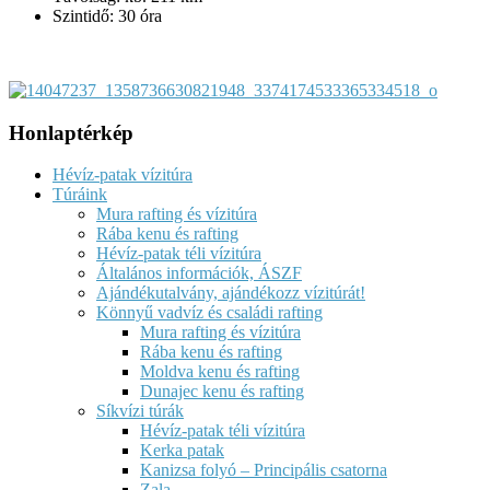
Szintidő: 30 óra
Honlaptérkép
Hévíz-patak vízitúra
Túráink
Mura rafting és vízitúra
Rába kenu és rafting
Hévíz-patak téli vízitúra
Általános információk, ÁSZF
Ajándékutalvány, ajándékozz vízitúrát!
Könnyű vadvíz és családi rafting
Mura rafting és vízitúra
Rába kenu és rafting
Moldva kenu és rafting
Dunajec kenu és rafting
Síkvízi túrák
Hévíz-patak téli vízitúra
Kerka patak
Kanizsa folyó – Principális csatorna
Zala