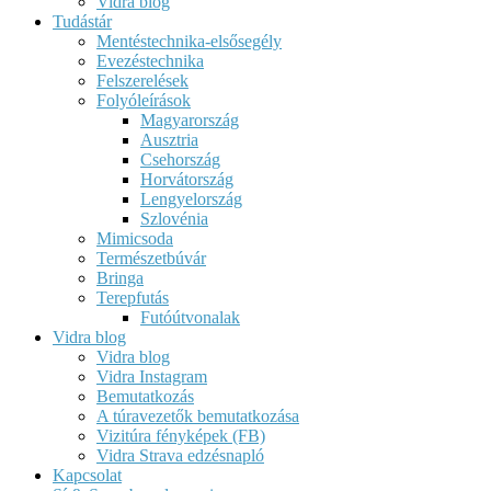
Vidra blog
Tudástár
Mentéstechnika-elsősegély
Evezéstechnika
Felszerelések
Folyóleírások
Magyarország
Ausztria
Csehország
Horvátország
Lengyelország
Szlovénia
Mimicsoda
Természetbúvár
Bringa
Terepfutás
Futóútvonalak
Vidra blog
Vidra blog
Vidra Instagram
Bemutatkozás
A túravezetők bemutatkozása
Vizitúra fényképek (FB)
Vidra Strava edzésnapló
Kapcsolat