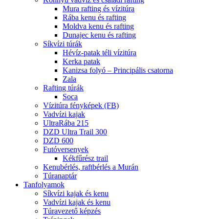
Mura rafting és vízitúra
Rába kenu és rafting
Moldva kenu és rafting
Dunajec kenu és rafting
Síkvízi túrák
Hévíz-patak téli vízitúra
Kerka patak
Kanizsa folyó – Principális csatorna
Zala
Rafting túrák
Soca
Vízitúra fényképek (FB)
Vadvízi kajak
UltraRába 215
DZD Ultra Trail 300
DZD 600
Futóversenyek
Kékfűrész trail
Kenubérlés, raftbérlés a Murán
Túranaptár
Tanfolyamok
Síkvízi kajak és kenu
Vadvízi kajak és kenu
Túravezető képzés