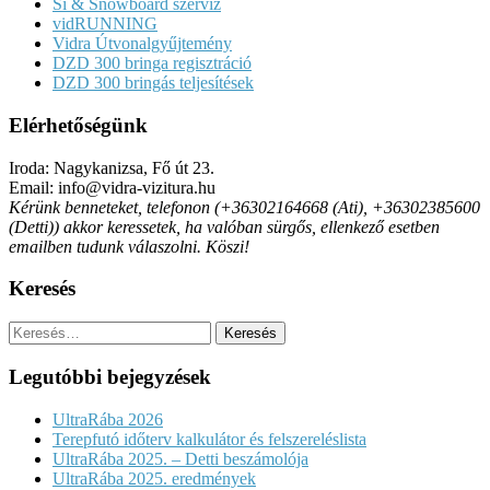
Sí & Snowboard szerviz
vidRUNNING
Vidra Útvonalgyűjtemény
DZD 300 bringa regisztráció
DZD 300 bringás teljesítések
Elérhetőségünk
Iroda: Nagykanizsa, Fő út 23.
Email: info@vidra-vizitura.hu
Kérünk benneteket, telefonon (+36302164668 (Ati), +36302385600
(Detti)) akkor keressetek, ha valóban sürgős, ellenkező esetben
emailben tudunk válaszolni. Köszi!
Keresés
Keresés:
Legutóbbi bejegyzések
UltraRába 2026
Terepfutó időterv kalkulátor és felszereléslista
UltraRába 2025. – Detti beszámolója
UltraRába 2025. eredmények