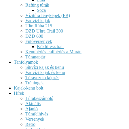
Rafting túrák
Soca
Vízitúra fényképek (FB)
Vadvízi kajak
UltraRába 215
DZD Ultra Trail 300
DZD 600
Futóversenyek
Kékfűrész trail
Kenubérlés, raftbérlés a Murán
Túranaptár
Tanfolyamok
Síkvízi kajak és kenu
Vadvízi kajak és kenu
Túravezető képzés
Tréningek
Kajak-kenu bolt
Hírek
Túrabeszámoló
Aktuális
Ajánló
Túrafelhívás
Versenyek
Retro