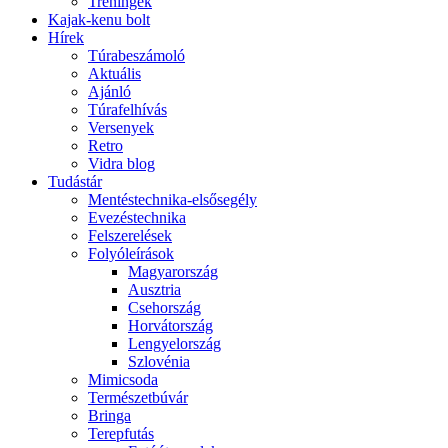
Tréningek
Kajak-kenu bolt
Hírek
Túrabeszámoló
Aktuális
Ajánló
Túrafelhívás
Versenyek
Retro
Vidra blog
Tudástár
Mentéstechnika-elsősegély
Evezéstechnika
Felszerelések
Folyóleírások
Magyarország
Ausztria
Csehország
Horvátország
Lengyelország
Szlovénia
Mimicsoda
Természetbúvár
Bringa
Terepfutás