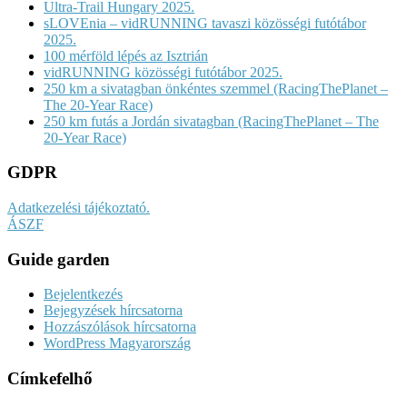
Ultra-Trail Hungary 2025.
sLOVEnia – vidRUNNING tavaszi közösségi futótábor
2025.
100 mérföld lépés az Isztrián
vidRUNNING közösségi futótábor 2025.
250 km a sivatagban önkéntes szemmel (RacingThePlanet –
The 20-Year Race)
250 km futás a Jordán sivatagban (RacingThePlanet – The
20-Year Race)
GDPR
Adatkezelési tájékoztató.
ÁSZF
Guide garden
Bejelentkezés
Bejegyzések hírcsatorna
Hozzászólások hírcsatorna
WordPress Magyarország
Címkefelhő