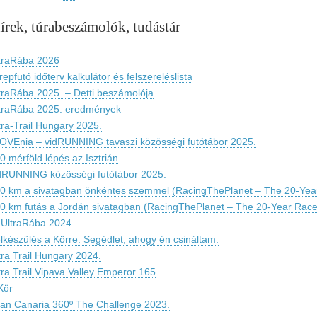
hírek, túrabeszámolók, tudástár
traRába 2026
repfutó időterv kalkulátor és felszereléslista
traRába 2025. – Detti beszámolója
traRába 2025. eredmények
tra-Trail Hungary 2025.
OVEnia – vidRUNNING tavaszi közösségi futótábor 2025.
0 mérföld lépés az Isztrián
dRUNNING közösségi futótábor 2025.
0 km a sivatagban önkéntes szemmel (RacingThePlanet – The 20-Yea
0 km futás a Jordán sivatagban (RacingThePlanet – The 20-Year Race
 UltraRába 2024.
lkészülés a Körre. Segédlet, ahogy én csináltam.
tra Trail Hungary 2024.
tra Trail Vipava Valley Emperor 165
Kör
an Canaria 360º The Challenge 2023.