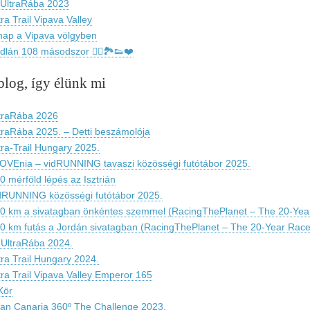
 UltraRába 2023
tra Trail Vipava Valley
nap a Vipava völgyben
dlán 108 másodszor 🏃‍♀️🏞👟❤️
blog, így élünk mi
traRába 2026
traRába 2025. – Detti beszámolója
tra-Trail Hungary 2025.
OVEnia – vidRUNNING tavaszi közösségi futótábor 2025.
0 mérföld lépés az Isztrián
dRUNNING közösségi futótábor 2025.
0 km a sivatagban önkéntes szemmel (RacingThePlanet – The 20-Yea
0 km futás a Jordán sivatagban (RacingThePlanet – The 20-Year Race
 UltraRába 2024.
tra Trail Hungary 2024.
tra Trail Vipava Valley Emperor 165
Kör
an Canaria 360º The Challenge 2023.