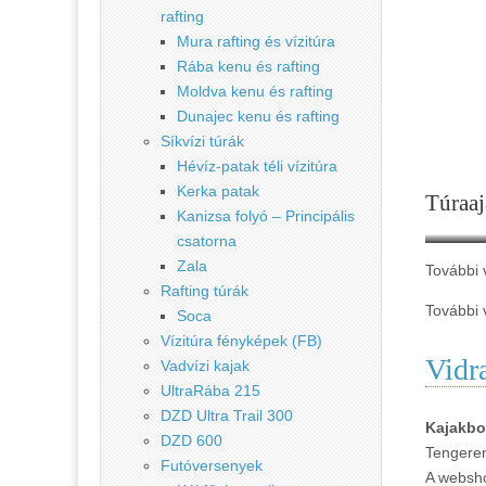
rafting
Mura rafting és vízitúra
Rába kenu és rafting
Moldva kenu és rafting
Dunajec kenu és rafting
Síkvízi túrák
Hévíz-patak téli vízitúra
Kerka patak
Túraaj
Kanizsa folyó – Principális
csatorna
Zala
További 
Rafting túrák
További 
Soca
Vízitúra fényképek (FB)
Vidr
Vadvízi kajak
UltraRába 215
DZD Ultra Trail 300
Kajakbo
DZD 600
Tengeren
Futóversenyek
A websho