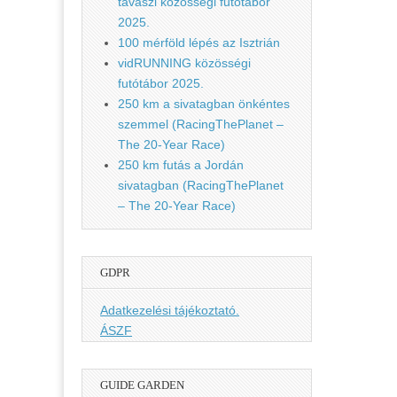
tavaszi közösségi futótábor
2025.
100 mérföld lépés az Isztrián
vidRUNNING közösségi
futótábor 2025.
250 km a sivatagban önkéntes
szemmel (RacingThePlanet –
The 20-Year Race)
250 km futás a Jordán
sivatagban (RacingThePlanet
– The 20-Year Race)
GDPR
Adatkezelési tájékoztató.
ÁSZF
GUIDE GARDEN