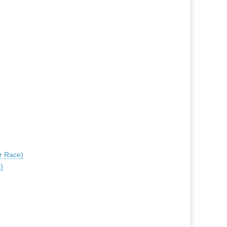
r Race)
)