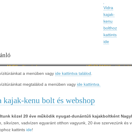
Vidra
kajak-
kenu
bolthoz
kattints
ide
ánló
MURA rafting és kenu
HÉVÍZ PATAK – téli vízitú
vízitúráinkat a menüben vagy
ide kattintva találod
.
vízitúráinkat megtalálod a menüben vagy
ide kattintva.
a kajak-kenu bolt és webshop
ltunk közel 20 éve működik nyugat-dunántúli kajakboltként Nagy
, síkvízen, vadvízen egyaránt otthon vagyunk, 20 éve szervezünk és v
phoz kattints
ide
!