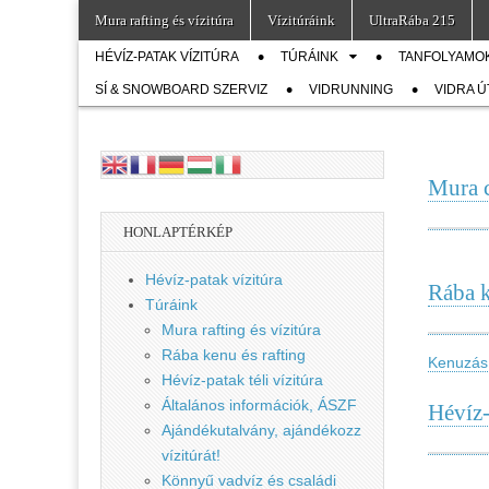
Skip
Main
Mura rafting és vízitúra
Vízitúráink
UltraRába 215
to
Vidra
menu
… vízitúra
Sub
content
HÉVÍZ-PATAK VÍZITÚRA
szervezés,
TÚRÁINK
TANFOLYAMO
vadvíz,
menu
SÍ & SNOWBOARD SZERVIZ
Vízitúra
VIDRUNNING
VIDRA 
kajakoktatás,
kajak-kenu
bolt,
vidraságok…
Mura c
HONLAPTÉRKÉP
Hévíz-patak vízitúra
Rába k
Túráink
Mura rafting és vízitúra
Rába kenu és rafting
Kenuzás 
Hévíz-patak téli vízitúra
Általános információk, ÁSZF
Hévíz-
Ajándékutalvány, ajándékozz
vízitúrát!
Könnyű vadvíz és családi