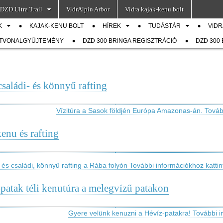
DZD Ultra Trail
VidrAlpin Arbor
Vidra kajak-kenu bolt
K
KAJAK-KENU BOLT
HÍREK
TUDÁSTÁR
VIDR
ÚTVONALGYŰJTEMÉNY
DZD 300 BRINGA REGISZTRÁCIÓ
DZD 300
saládi- és könnyű rafting
Vízitúra a Sasok földjén Európa Amazonas-án. Tovább
enu és rafting
és családi, könnyű rafting a Rába folyón További információkhoz kattint
patak téli kenutúra a melegvízű patakon
Gyere velünk kenuzni a Hévíz-patakra! További in