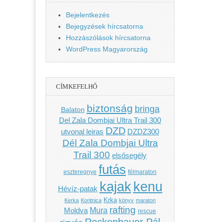
Bejelentkezés
Bejegyzések hírcsatorna
Hozzászólások hírcsatorna
WordPress Magyarország
CÍMKEFELHŐ
biztonság
bringa
Balaton
Del Zala Dombjai Ultra Trail 300
DZD
utvonal leiras
DZDZ300
Dél Zala Dombjai Ultra
Trail 300
elsősegély
futás
eszteregnye
félmaraton
kenu
kajak
Hévíz-patak
Krka
Kerka
Koritnica
könyv
maraton
rafting
Mura
Moldva
rescue