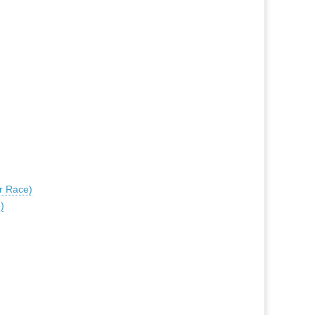
r Race)
)