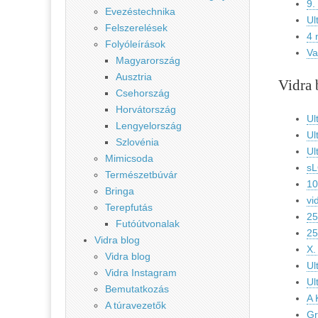
9.
Evezéstechnika
Ul
Felszerelések
4 
Folyóleírások
Va
Magyarország
Ausztria
Vidra 
Csehország
Horvátország
Ul
Lengyelország
Ul
Szlovénia
Ul
Mimicsoda
sL
Természetbúvár
10
Bringa
vi
Terepfutás
25
Futóútvonalak
25
Vidra blog
X.
Vidra blog
Ul
Vidra Instagram
Ul
Bemutatkozás
A 
A túravezetők
Gr