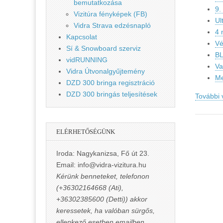
bemutatkozása
9.
Vizitúra fényképek (FB)
Ul
Vidra Strava edzésnapló
4 
Kapcsolat
Vé
Sí & Snowboard szerviz
BL
vidRUNNING
Va
Vidra Útvonalgyűjtemény
Me
DZD 300 bringa regisztráció
DZD 300 bringás teljesítések
További
ELÉRHETŐSÉGÜNK
Iroda: Nagykanizsa, Fő út 23.
Email: info@vidra-vizitura.hu
Kérünk benneteket, telefonon
(+36302164668 (Ati),
+36302385600 (Detti)) akkor
keressetek, ha valóban sürgős,
ellenkező esetben emailben