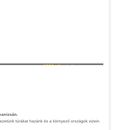
ra
RÁBA rafting és kenu
kanizsán.
ezetünk túrákat hazánk és a környező országok vizein.