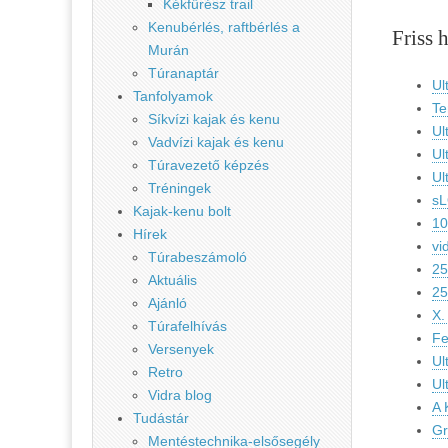
Kékfűrész trail
Kenubérlés, raftbérlés a
Friss 
Murán
Túranaptár
Ul
Tanfolyamok
Te
Síkvízi kajak és kenu
Ul
Vadvízi kajak és kenu
Ul
Túravezető képzés
Ul
Tréningek
sL
Kajak-kenu bolt
10
Hírek
vi
Túrabeszámoló
25
Aktuális
25
Ajánló
X.
Túrafelhívás
Fe
Versenyek
Ul
Retro
Ul
Vidra blog
A 
Tudástár
Gr
Mentéstechnika-elsősegély