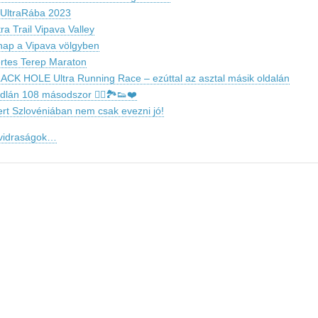
 UltraRába 2023
tra Trail Vipava Valley
nap a Vipava völgyben
rtes Terep Maraton
ACK HOLE Ultra Running Race – ezúttal az asztal másik oldalán
dlán 108 másodszor 🏃‍♀️🏞👟❤️
rt Szlovéniában nem csak evezni jó!
 vidraságok…