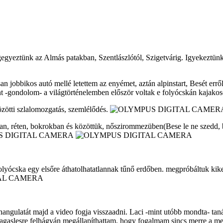
egyeztünk az Almás patakban, Szentlászlótól, Szigetvárig. Igyekeztün
 jobbikos autó mellé letettem az enyémet, aztán alpinstart, Besét erről l
nt -gondolom- a világtörténelemben először voltak e folyócskán kajakos
özötti szlalomozgatás, szemlélődés.
yában, réten, bokrokban és közöttük, nőszirommezüben(Bese le ne sz
a folyócska egy elsőre áthatolhatatlannak tűnő erdőben. megpróbáltuk ki
ngulatát majd a video fogja visszaadni. Laci -mint utóbb mondta- tanác
magaslesre felhágván megállapíthattam, hogy fogalmam sincs merre a me