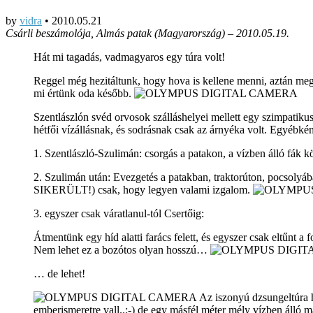
by
vidra
•
2010.05.21
Csárli beszámolója, Almás patak (Magyarország) – 2010.05.19.
Hát mi tagadás, vadmagyaros egy túra volt!
Reggel még hezitáltunk, hogy hova is kellene menni, aztán meg
mi értünk oda később.
Szentlászlón svéd orvosok szálláshelyei mellett egy szimpatikusan
hétfői vízállásnak, és sodrásnak csak az árnyéka volt. Egyébké
1. Szentlászló-Szulimán: csorgás a patakon, a vízben álló fák k
2. Szulimán után: Evezgetés a patakban, traktorúton, pocsol
SIKERÜLT!) csak, hogy legyen valami izgalom.
3. egyszer csak váratlanul-tól Csertőig:
Átmentünk egy híd alatti farács felett, és egyszer csak eltűnt 
Nem lehet ez a bozótos olyan hosszú…
… de lehet!
Az iszonyú dzsungeltúra ha
emberismeretre vall..:-) de egy másfél méter mély vízben álló 