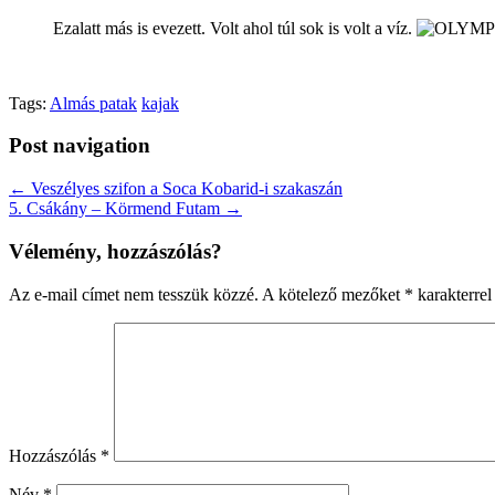
Ezalatt más is evezett. Volt ahol túl sok is volt a víz.
Tags:
Almás patak
kajak
Post navigation
← Veszélyes szifon a Soca Kobarid-i szakaszán
5. Csákány – Körmend Futam →
Vélemény, hozzászólás?
Az e-mail címet nem tesszük közzé.
A kötelező mezőket
*
karakterrel 
Hozzászólás
*
Név
*