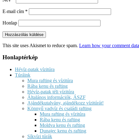
E-mail cím
*
Honlap
This site uses Akismet to reduce spam.
Learn how your comment data 
Honlaptérkép
Hévíz-patak vízitúra
Túráink
Mura rafting és vízitúra
Rába kenu és rafting
Hévíz-patak téli vízitúra
Általános információk, ÁSZF
Ajándékutalvány, ajándékozz vízitúrát!
Könnyű vadvíz és családi rafting
Mura rafting és vízitúra
Rába kenu és rafting
Moldva kenu és rafting
Dunajec kenu és rafting
Síkvízi túrák