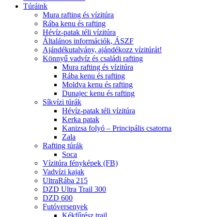
Túráink
Mura rafting és vízitúra
Rába kenu és rafting
Hévíz-patak téli vízitúra
Általános információk, ÁSZF
Ajándékutalvány, ajándékozz vízitúrát!
Könnyű vadvíz és családi rafting
Mura rafting és vízitúra
Rába kenu és rafting
Moldva kenu és rafting
Dunajec kenu és rafting
Síkvízi túrák
Hévíz-patak téli vízitúra
Kerka patak
Kanizsa folyó – Principális csatorna
Zala
Rafting túrák
Soca
Vízitúra fényképek (FB)
Vadvízi kajak
UltraRába 215
DZD Ultra Trail 300
DZD 600
Futóversenyek
Kékfűrész trail