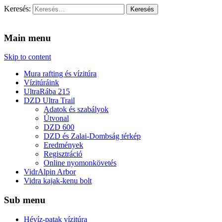
Keresés:
Vidra Vízitúra
… vízitúra szervezés, vadvíz, kajakoktatás, kajak-kenu bolt, vidras
Main menu
Skip to content
Mura rafting és vízitúra
Vízitúráink
UltraRába 215
DZD Ultra Trail
Adatok és szabályok
Útvonal
DZD 600
DZD és Zalai-Dombság térkép
Eredmények
Regisztráció
Online nyomonkövetés
VidrAlpin Arbor
Vidra kajak-kenu bolt
Sub menu
Hévíz-patak vízitúra