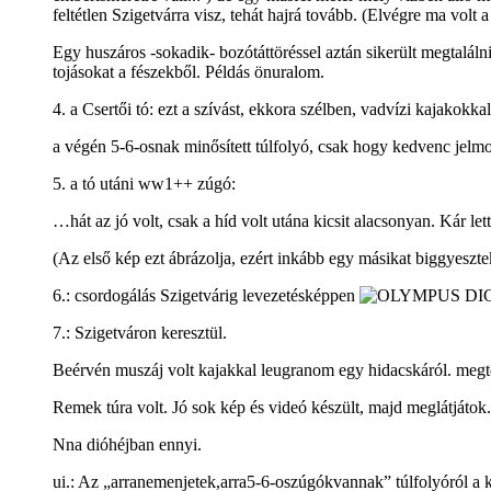
feltétlen Szigetvárra visz, tehát hajrá tovább. (Elvégre ma volt
Egy huszáros -sokadik- bozótáttöréssel aztán sikerült megtalálni
tojásokat a fészekből. Példás önuralom.
4. a Csertői tó: ezt a szívást, ekkora szélben, vadvízi kajakokk
a végén 5-6-osnak minősített túlfolyó, csak hogy kedvenc jel
5. a tó utáni ww1++ zúgó:
…hát az jó volt, csak a híd volt utána kicsit alacsonyan. Kár let
(Az első kép ezt ábrázolja, ezért inkább egy másikat biggyeszte
6.: csordogálás Szigetvárig levezetésképpen
7.: Szigetváron keresztül.
Beérvén muszáj volt kajakkal leugranom egy hidacskáról. megteki
Remek túra volt. Jó sok kép és videó készült, majd meglátjátok.
Nna dióhéjban ennyi.
ui.: Az „arranemenjetek,arra5-6-oszúgókvannak” túlfolyóról a ké