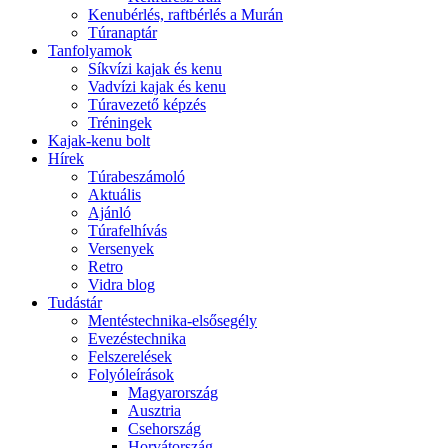
Kenubérlés, raftbérlés a Murán
Túranaptár
Tanfolyamok
Síkvízi kajak és kenu
Vadvízi kajak és kenu
Túravezető képzés
Tréningek
Kajak-kenu bolt
Hírek
Túrabeszámoló
Aktuális
Ajánló
Túrafelhívás
Versenyek
Retro
Vidra blog
Tudástár
Mentéstechnika-elsősegély
Evezéstechnika
Felszerelések
Folyóleírások
Magyarország
Ausztria
Csehország
Horvátország