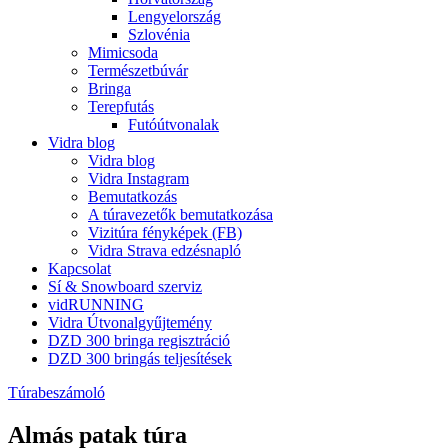
Lengyelország
Szlovénia
Mimicsoda
Természetbúvár
Bringa
Terepfutás
Futóútvonalak
Vidra blog
Vidra blog
Vidra Instagram
Bemutatkozás
A túravezetők bemutatkozása
Vizitúra fényképek (FB)
Vidra Strava edzésnapló
Kapcsolat
Sí & Snowboard szerviz
vidRUNNING
Vidra Útvonalgyűjtemény
DZD 300 bringa regisztráció
DZD 300 bringás teljesítések
Túrabeszámoló
Almás patak túra