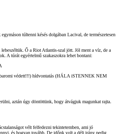
k egymáson túltenni késés dolgában Lacival, de természetesen
ebeszéltük. Ő a Riot Atlantis-szal jött. Jól ment a víz, de a
ok. A túrát egyértelmű szakaszokra lehet bontani:
edd, baromi védett!!!) hídvontatás (HÁLA iSTENNEK NEM
kerülni, aztán úgy döntöttünk, hogy átvágjuk magunkat rajta.
stalanságot vélt felfedezni tekintetemben, ami jó
nnyi, és hogyan tovább. De időnk volt a déli irány pedig