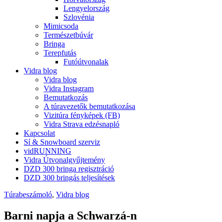
Lengyelország
Szlovénia
Mimicsoda
Természetbúvár
Bringa
Terepfutás
Futóútvonalak
Vidra blog
Vidra blog
Vidra Instagram
Bemutatkozás
A túravezetők bemutatkozása
Vizitúra fényképek (FB)
Vidra Strava edzésnapló
Kapcsolat
Sí & Snowboard szerviz
vidRUNNING
Vidra Útvonalgyűjtemény
DZD 300 bringa regisztráció
DZD 300 bringás teljesítések
Túrabeszámoló
,
Vidra blog
Barni napja a Schwarzá-n