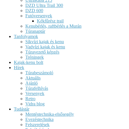
UltraRába 215
DZD Ultra Trail 300
DZD 600
Futóversenyek
Kékfűrész trail
Kenubérlés, raftbérlés a Murán
Túranaptár
Tanfolyamok
Síkvízi kajak és kenu
Vadvízi kajak és kenu
Túravezető képzés
Tréningek
Kajak-kenu bolt
Hírek
Túrabeszámoló
Aktuális
Ajánló
Túrafelhívás
Versenyek
Retro
Vidra blog
Tudástár
Mentéstechnika-elsősegély
Evezéstechnika
Felszerelések