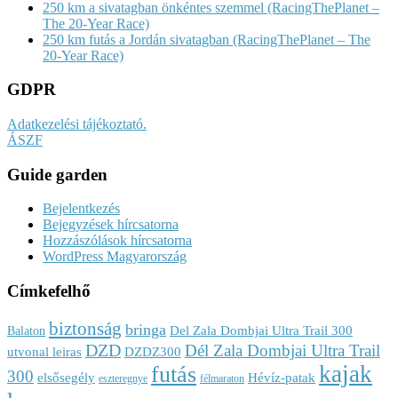
250 km a sivatagban önkéntes szemmel (RacingThePlanet –
The 20-Year Race)
250 km futás a Jordán sivatagban (RacingThePlanet – The
20-Year Race)
GDPR
Adatkezelési tájékoztató.
ÁSZF
Guide garden
Bejelentkezés
Bejegyzések hírcsatorna
Hozzászólások hírcsatorna
WordPress Magyarország
Címkefelhő
biztonság
bringa
Del Zala Dombjai Ultra Trail 300
Balaton
DZD
Dél Zala Dombjai Ultra Trail
utvonal leiras
DZDZ300
kajak
futás
300
elsősegély
Hévíz-patak
eszteregnye
félmaraton