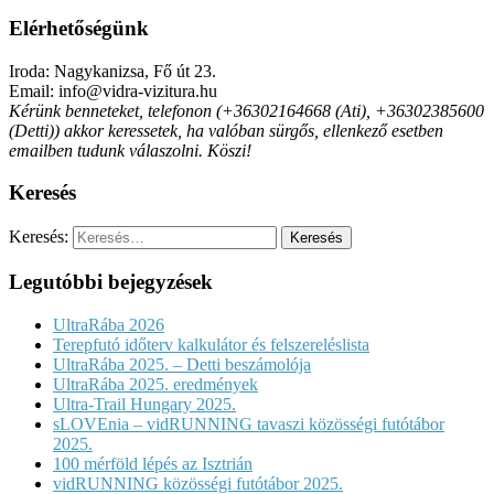
Elérhetőségünk
Iroda: Nagykanizsa, Fő út 23.
Email: info@vidra-vizitura.hu
Kérünk benneteket, telefonon (+36302164668 (Ati), +36302385600
(Detti)) akkor keressetek, ha valóban sürgős, ellenkező esetben
emailben tudunk válaszolni. Köszi!
Keresés
Keresés:
Legutóbbi bejegyzések
UltraRába 2026
Terepfutó időterv kalkulátor és felszereléslista
UltraRába 2025. – Detti beszámolója
UltraRába 2025. eredmények
Ultra-Trail Hungary 2025.
sLOVEnia – vidRUNNING tavaszi közösségi futótábor
2025.
100 mérföld lépés az Isztrián
vidRUNNING közösségi futótábor 2025.