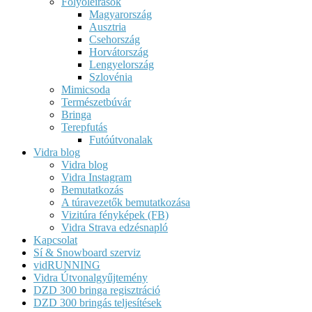
Folyóleírások
Magyarország
Ausztria
Csehország
Horvátország
Lengyelország
Szlovénia
Mimicsoda
Természetbúvár
Bringa
Terepfutás
Futóútvonalak
Vidra blog
Vidra blog
Vidra Instagram
Bemutatkozás
A túravezetők bemutatkozása
Vizitúra fényképek (FB)
Vidra Strava edzésnapló
Kapcsolat
Sí & Snowboard szerviz
vidRUNNING
Vidra Útvonalgyűjtemény
DZD 300 bringa regisztráció
DZD 300 bringás teljesítések