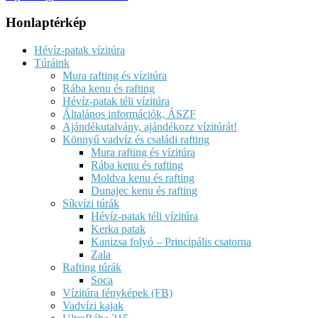
Honlaptérkép
Hévíz-patak vízitúra
Túráink
Mura rafting és vízitúra
Rába kenu és rafting
Hévíz-patak téli vízitúra
Általános információk, ÁSZF
Ajándékutalvány, ajándékozz vízitúrát!
Könnyű vadvíz és családi rafting
Mura rafting és vízitúra
Rába kenu és rafting
Moldva kenu és rafting
Dunajec kenu és rafting
Síkvízi túrák
Hévíz-patak téli vízitúra
Kerka patak
Kanizsa folyó – Principális csatorna
Zala
Rafting túrák
Soca
Vízitúra fényképek (FB)
Vadvízi kajak