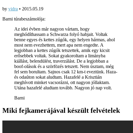
by
vidra
•
2015.05.19
Barni túrabeszámolója:
Az idei évben már nagyon vártam, hogy
meghódíthassam a Schwarza folyó habjait. Voltak
benne egyes és kettes zúgók, egy helyen hármas, ahol
most nem evezhettem, mert apa nem engedte. A
legjobban a kettes zúgók tetszettek, amik egy kicsit
erősebbek voltak. Sokat gyakoroltam a limányba
kiállást, belendülést, traverzálást. De a legjobban a
boof-olások és a szörfözés tetszett. Nem úsztam, még
fel sem borultam. Sajnos csak 12 km-t eveztünk. Haza-
és odaúton sokat aludtam. Hazafelé a Krisztián
meghívott minket vacsorázni, ott nagyon jóllaktam.
Utána hazafelé aludtam tovább. Nagyon jó nap volt.
Barni
Miki fejkamerájával készült felvételek