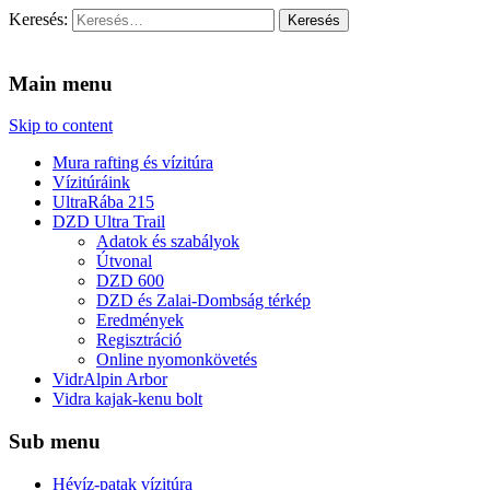
Keresés:
Vidra Vízitúra
… vízitúra szervezés, vadvíz, kajakoktatás, kajak-kenu bolt,
vidraságok…
Main menu
Skip to content
Mura rafting és vízitúra
Vízitúráink
UltraRába 215
DZD Ultra Trail
Adatok és szabályok
Útvonal
DZD 600
DZD és Zalai-Dombság térkép
Eredmények
Regisztráció
Online nyomonkövetés
VidrAlpin Arbor
Vidra kajak-kenu bolt
Sub menu
Hévíz-patak vízitúra