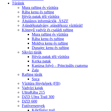
Túráink
Mura rafting és vízitúra
Rába kenu és rafting
Hévíz-patak téli vízitúra
Általános információk, ÁSZF
Ajándékutalvány, ajándékozz vízitúrát!
Könnyű vadvíz és családi rafting
Mura rafting és vízitúra
Rába kenu és rafting
Moldva kenu és rafting
Dunajec kenu és rafting
Síkvízi túrák
Hévíz-patak téli vízitúra
Kerka patak
Kanizsa folyó – Principális csatorna
Zala
Rafting túrák
Soca
Vízitúra fényképek (FB)
Vadvízi kajak
UltraRába 215
DZD Ultra Trail 300
DZD 600
Futóversenyek
Kékfűrész trail