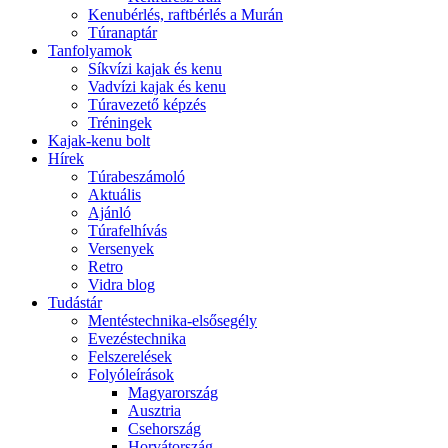
Kenubérlés, raftbérlés a Murán
Túranaptár
Tanfolyamok
Síkvízi kajak és kenu
Vadvízi kajak és kenu
Túravezető képzés
Tréningek
Kajak-kenu bolt
Hírek
Túrabeszámoló
Aktuális
Ajánló
Túrafelhívás
Versenyek
Retro
Vidra blog
Tudástár
Mentéstechnika-elsősegély
Evezéstechnika
Felszerelések
Folyóleírások
Magyarország
Ausztria
Csehország
Horvátország