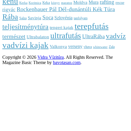
kenu
rafting
Mura
Moldva
Krka
rescue
Kerka
Koritnica
könyv
maraton
Rockenbauer Pál Dél-dunántúli Kék Túra
rigyác
Rába
Soca
Szlovénia
Savinja
Salza
tanfolyam
terepfutás
teljesítménytúra
tengeri kajak
ultrafutás
vadvíz
természet
UltraRába
Ultrabalaton
vadvízi kajak
verseny
Valkonya
vltava
Zala
whitewater
Copyright © 2026
Vidra Vízitúra
. All Rights Reserved.
The
Magazine Basic Theme by
bavotasan.com
.