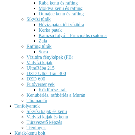
Rába kenu és rafting
Moldva kenu és rafting
Dunajec kenu és rafting
Síkvízi túrák
Hévíz-patak téli vízitúra
Kerka patak
Kanizsa folyó – Principális csatorna
Zala
Rafting túrák
Soca
Vízitúra fényképek (FB)
Vadvízi kajak
UltraRába 215
DZD Ultra Trail 300
DZD 600
Futóversenyek
Kékfűrész trail
Kenubérlés, raftbérlés a Murán
Túranaptár
Tanfolyamok
Síkvízi kajak és kenu
Vadvízi kajak és kenu
Túravezető képzés
Tréningek
Kajak-kenu bolt