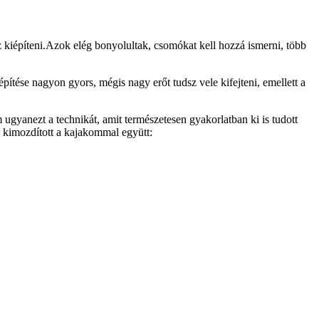
 kiépíteni.Azok elég bonyolultak, csomókat kell hozzá ismerni, több
ítése nagyon gyors, mégis nagy erőt tudsz vele kifejteni, emellett a
gyanezt a technikát, amit természetesen gyakorlatban ki is tudott
 kimozdított a kajakommal együtt: