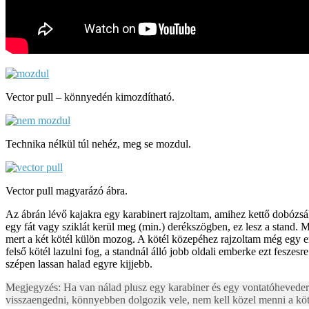
Vector pull – könnyedén kimozdítható.
Technika nélkül túl nehéz, meg se mozdul.
Vector pull magyarázó ábra.
Az ábrán lévő kajakra egy karabinert rajzoltam, amihez kettő dobózsák
egy fát vagy sziklát kerül meg (min.) derékszögben, ez lesz a stand. 
mert a két kötél külön mozog. A kötél közepéhez rajzoltam még egy emb
felső kötél lazulni fog, a standnál álló jobb oldali emberke ezt feszes
szépen lassan halad egyre kijjebb.
Megjegyzés: Ha van nálad plusz egy karabiner és egy vontatóheveder (c
visszaengedni, könnyebben dolgozik vele, nem kell közel menni a köté