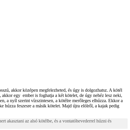
hosszú, akkor középen megfelezheted, és úgy is dolgozhatsz. A kötél
 akkor egy ember is foghatja a két kötelet, de úgy nehéz lesz neki,
n, a nyíl szerint vízszintesen, a kötélre merőleges elhúzza. Ekkor a
ke húzza feszesre a másik kötelet. Majd újra elölről, a kajak pedig
rt akasztani az alsó kötélbe, és a vontatóhevederrel húzni és