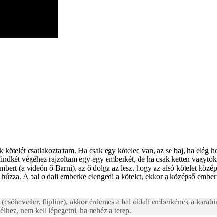
 kötelét csatlakoztattam. Ha csak egy köteled van, az se baj, ha elég 
Mindkét végéhez rajzoltam egy-egy emberkét, de ha csak ketten vagytok,
ert (a videón ő Barni), az ő dolga az lesz, hogy az alsó kötelet középe
re húzza. A bal oldali emberke elengedi a kötelet, ekkor a középső ember
sőheveder, flipline), akkor érdemes a bal oldali emberkének a karabine
lhez, nem kell lépegetni, ha nehéz a terep.