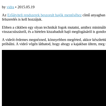
by
vidra
•
2015.05.19
Az
Erőátviteli rendszerek beszorult hajók mentéséhez
című anyagban s
felszerelés is kell hozzájuk.
Ebben a cikkben egy olyan technikát fogok mutatni, amihez minimális 
visszacsúszásról, és a hirtelen kiszabadult hajó megfogásáról is gond
A videót érdemes megnézned, könnyebben megérted, akkor készítettük,
próbálni. A videó végén láthatod, hogy ahogy a kajakban ültem, meg s