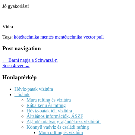
Jó gyakorlást!
Vidra
Tags:
kötéltechnika
mentés
mentétechnika
vector pull
Post navigation
← Barni napja a Schwarzá-n
Soca 4ever →
Honlaptérkép
Hévíz-patak vízitúra
Túráink
Mura rafting és vízitúra
Rába kenu és rafting
Hévíz-patak téli vízitúra
Általános információk, ÁSZF
Ajándékutalvány, ajándékozz vízitúrát!
Könnyű vadvíz és családi rafting
Mura rafting és vízitúra