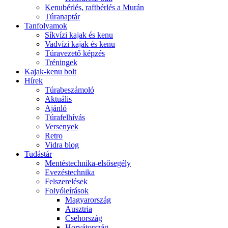
Kenubérlés, raftbérlés a Murán
Túranaptár
Tanfolyamok
Síkvízi kajak és kenu
Vadvízi kajak és kenu
Túravezető képzés
Tréningek
Kajak-kenu bolt
Hírek
Túrabeszámoló
Aktuális
Ajánló
Túrafelhívás
Versenyek
Retro
Vidra blog
Tudástár
Mentéstechnika-elsősegély
Evezéstechnika
Felszerelések
Folyóleírások
Magyarország
Ausztria
Csehország
Horvátország