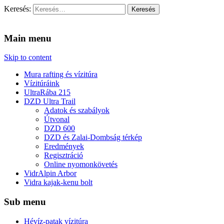
Keresés:
Vidra Vízitúra
… vízitúra szervezés, vadvíz, kajakoktatás, kajak-kenu bolt, vidras
Main menu
Skip to content
Mura rafting és vízitúra
Vízitúráink
UltraRába 215
DZD Ultra Trail
Adatok és szabályok
Útvonal
DZD 600
DZD és Zalai-Dombság térkép
Eredmények
Regisztráció
Online nyomonkövetés
VidrAlpin Arbor
Vidra kajak-kenu bolt
Sub menu
Hévíz-patak vízitúra