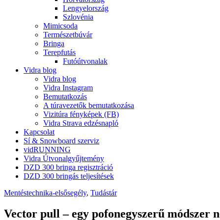
Lengyelország
Szlovénia
Mimicsoda
Természetbúvár
Bringa
Terepfutás
Futóútvonalak
Vidra blog
Vidra blog
Vidra Instagram
Bemutatkozás
A túravezetők bemutatkozása
Vizitúra fényképek (FB)
Vidra Strava edzésnapló
Kapcsolat
Sí & Snowboard szerviz
vidRUNNING
Vidra Útvonalgyűjtemény
DZD 300 bringa regisztráció
DZD 300 bringás teljesítések
Mentéstechnika-elsősegély
,
Tudástár
Vector pull – egy pofonegyszerű módszer 