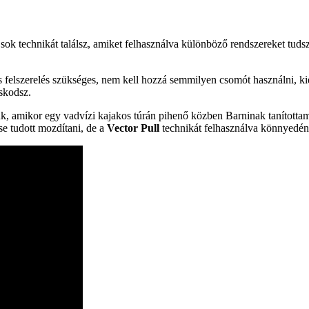
ok technikát találsz, amiket felhasználva különböző rendszereket tudsz
felszerelés szükséges, nem kell hozzá semmilyen csomót használni, kiép
oskodsz.
 amikor egy vadvízi kajakos túrán pihenő közben Barninak tanítottam u
e tudott mozdítani, de a
Vector Pull
technikát felhasználva könnyedén