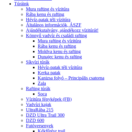
Túráink
Mura rafting és vízitúra
Rába kenu és rafting
Hévíz-patak téli vízitúra
Általános információk, ÁSZF
Ajándékutalvány, ajándékozz vízitúrát!
Könnyű vadvíz és családi rafting
Mura rafting és vízitúra
Rába kenu és rafting
Moldva kenu és rafting
Dunajec kenu és rafting
Síkvízi túrák
Hévíz-patak téli vízitúra
Kerka patak
Kanizsa folyó – Principális csatorna
Zala
Rafting túrák
Soca
Vízitúra fényképek (FB)
Vadvízi kajak
UltraRába 215
DZD Ultra Trail 300
DZD 600
Futóversenyek
Kékfűrész trail