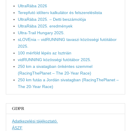
UltraRába 2026
Terepfutó időterv kalkulátor és felszereléslista
UltraRába 2025. – Detti beszámolója
UltraRába 2025. eredmények
Ultra-Trail Hungary 2025.
sLOVEnia – vidRUNNING tavaszi közösségi futótábor
2025.
100 mérföld lépés az Isztrián
vidRUNNING közösségi futótábor 2025.
250 km a sivatagban önkéntes szemmel
(RacingThePlanet – The 20-Year Race)
250 km futás a Jordán sivatagban (RacingThePlanet –
The 20-Year Race)
GDPR
Adatkezelési tájékoztató.
ÁSZF