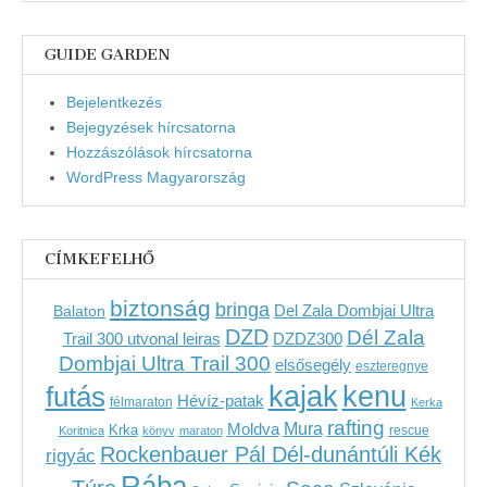
GUIDE GARDEN
Bejelentkezés
Bejegyzések hírcsatorna
Hozzászólások hírcsatorna
WordPress Magyarország
CÍMKEFELHŐ
biztonság
bringa
Del Zala Dombjai Ultra
Balaton
DZD
Dél Zala
Trail 300 utvonal leiras
DZDZ300
Dombjai Ultra Trail 300
elsősegély
eszteregnye
kenu
futás
kajak
Hévíz-patak
félmaraton
Kerka
rafting
Mura
Moldva
Krka
Koritnica
könyv
maraton
rescue
Rockenbauer Pál Dél-dunántúli Kék
rigyác
Rába