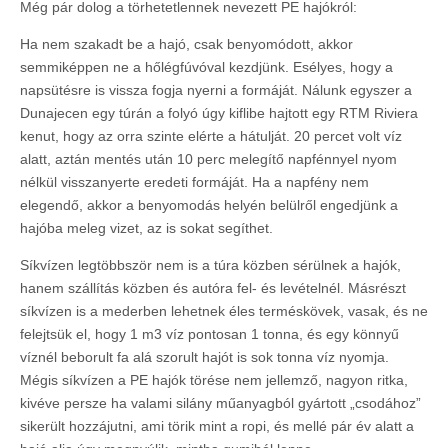
Még pár dolog a törhetetlennek nevezett PE hajókról:
Ha nem szakadt be a hajó, csak benyomódott, akkor
semmiképpen ne a hőlégfúvóval kezdjünk. Esélyes, hogy a
napsütésre is vissza fogja nyerni a formáját. Nálunk egyszer a
Dunajecen egy túrán a folyó úgy kiflibe hajtott egy RTM Riviera
kenut, hogy az orra szinte elérte a hátulját. 20 percet volt víz
alatt, aztán mentés után 10 perc melegítő napfénnyel nyom
nélkül visszanyerte eredeti formáját. Ha a napfény nem
elegendő, akkor a benyomodás helyén belülről engedjünk a
hajóba meleg vizet, az is sokat segíthet.
Síkvízen legtöbbször nem is a túra közben sérülnek a hajók,
hanem szállítás közben és autóra fel- és levételnél. Másrészt
síkvízen is a mederben lehetnek éles terméskövek, vasak, és ne
felejtsük el, hogy 1 m3 víz pontosan 1 tonna, és egy könnyű
víznél beborult fa alá szorult hajót is sok tonna víz nyomja.
Mégis síkvízen a PE hajók törése nem jellemző, nagyon ritka,
kivéve persze ha valami silány műanyagból gyártott „csodához”
sikerült hozzájutni, ami törik mint a ropi, és mellé pár év alatt a