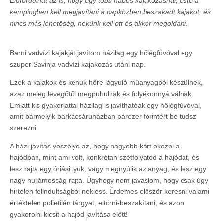
Előfordulhat az is, hogy egy több napos kajakozásnál, este a
kempingben kell megjavítani a napközben beszakadt kajakot, és
nincs más lehetőség, nekünk kell ott és akkor megoldani.
Barni vadvízi kajakját javítom házilag egy hőlégfúvóval egy
szuper Savinja vadvízi kajakozás utáni nap.
Ezek a kajakok és kenuk hőre lágyuló műanyagból készülnek,
azaz meleg levegőtől megpuhulnak és folyékonnyá válnak.
Emiatt kis gyakorlattal házilag is javíthatóak egy hőlégfúvóval,
amit bármelyik barkácsáruházban párezer forintért be tudsz
szerezni.
A házi javítás veszélye az, hogy nagyobb kárt okozol a
hajódban, mint ami volt, konkrétan szétfolyatod a hajódat, és
lesz rajta egy óriási lyuk, vagy megnyúlik az anyag, és lesz egy
nagy hullámosság rajta. Úgyhogy nem javaslom, hogy csak úgy
hirtelen felindultságból nekiess. Érdemes először keresni valami
értéktelen polietilén tárgyat, eltörni-beszakítani, és azon
gyakorolni kicsit a hajód javítása előtt!