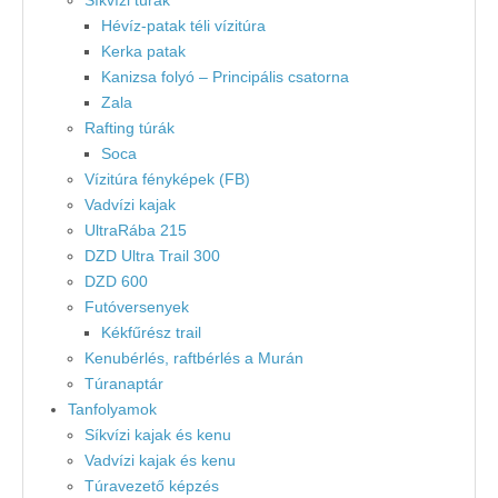
Hévíz-patak téli vízitúra
Kerka patak
Kanizsa folyó – Principális csatorna
Zala
Rafting túrák
Soca
Vízitúra fényképek (FB)
Vadvízi kajak
UltraRába 215
DZD Ultra Trail 300
DZD 600
Futóversenyek
Kékfűrész trail
Kenubérlés, raftbérlés a Murán
Túranaptár
Tanfolyamok
Síkvízi kajak és kenu
Vadvízi kajak és kenu
Túravezető képzés