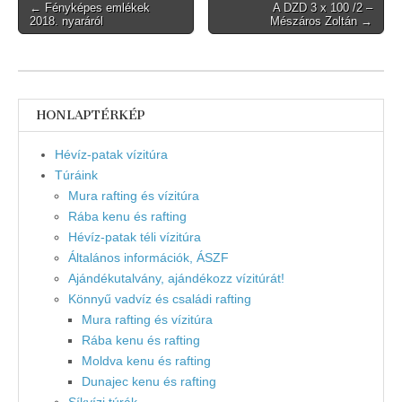
Post
← Fényképes emlékek
A DZD 3 x 100 /2 –
2018. nyaráról
Mészáros Zoltán →
navigation
HONLAPTÉRKÉP
Hévíz-patak vízitúra
Túráink
Mura rafting és vízitúra
Rába kenu és rafting
Hévíz-patak téli vízitúra
Általános információk, ÁSZF
Ajándékutalvány, ajándékozz vízitúrát!
Könnyű vadvíz és családi rafting
Mura rafting és vízitúra
Rába kenu és rafting
Moldva kenu és rafting
Dunajec kenu és rafting
Síkvízi túrák