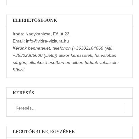
ELÉRHETŐSÉGÜNK
Iroda: Nagykanizsa, Fő út 23.
Email: info@vidra-vizitura.hu
Kérünk benneteket, telefonon (+36302164668 (Ati),
+36302385600 (Detti)) akkor keressetek, ha valóban
sürgős, ellenkező esetben emailben tudunk válaszolni.
Köszi!
KERESÉS
Keresés:
LEGUTÓBBI BEJEGYZÉSEK