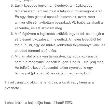
Egyik kezedbe legyen a hőlégfúvó, a másikba egy
fémszerszám, amivel majd a felpuhult műanyaghoz érsz.
Én egy sima glettelő spatulát használok, azért, mert
amikor először javítottam beszakadt PE hajót, az akadt a
kezembe, és ezt szoktam meg.
A hőlégfúvóra a legkisebb szűkítőt tegyed fel, és a hajót a
sérülésnél fokozatosan melegítsd. A meleg levegőtől fel
fog puhulni, egy idő múlva konkrétan folyékonnyá válik, és
el tudod tüntetni a sérülést.
Miután alulról alá van támasztva, így abba az irányba
nem tud megnyúlni, de felfelé igen. Fog is… Ne ijedj meg!
Ha felfelé elkezd púposodni, akkor nyomjad le egy
fémlappal (pl. spatula), és várjad meg, amíg kihűl.
Ha jól csináltuk, akkor lehet örülni, a kajak vagy kenu újra
evezhető.
Lehet örülni, a kajak újra használható! 🚣‍♀️🥰