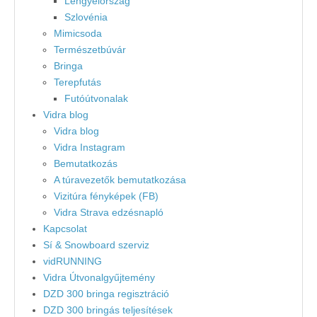
Lengyelország
Szlovénia
Mimicsoda
Természetbúvár
Bringa
Terepfutás
Futóútvonalak
Vidra blog
Vidra blog
Vidra Instagram
Bemutatkozás
A túravezetők bemutatkozása
Vizitúra fényképek (FB)
Vidra Strava edzésnapló
Kapcsolat
Sí & Snowboard szerviz
vidRUNNING
Vidra Útvonalgyűjtemény
DZD 300 bringa regisztráció
DZD 300 bringás teljesítések