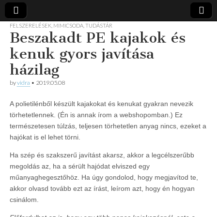
FELSZERELÉSEK
,
MIMICSODA
,
TUDÁSTÁR
Beszakadt PE kajakok és
Vidra
… vízitúra
szervezés,
kenuk gyors javítása
vadvíz,
Vízitúra
kajakoktatás,
házilag
kajak-kenu
bolt,
by
vidra
•
2019.05.08
vidraságok…
A polietilénből készült kajakokat és kenukat gyakran nevezik
törhetetlennek. (Én is annak írom a webshopomban.) Ez
természetesen túlzás, teljesen törhetetlen anyag nincs, ezeket a
hajókat is el lehet törni.
Ha szép és szakszerű javítást akarsz, akkor a legcélszerűbb
megoldás az, ha a sérült hajódat elviszed egy
műanyaghegesztőhöz. Ha úgy gondolod, hogy megjavítod te,
akkor olvasd tovább ezt az írást, leírom azt, hogy én hogyan
csinálom.