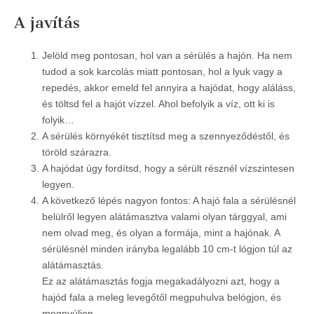
A javítás
Jelöld meg pontosan, hol van a sérülés a hajón. Ha nem
tudod a sok karcolás miatt pontosan, hol a lyuk vagy a
repedés, akkor emeld fel annyira a hajódat, hogy aláláss,
és töltsd fel a hajót vízzel. Ahol befolyik a víz, ott ki is
folyik…
A sérülés környékét tisztítsd meg a szennyeződéstől, és
töröld szárazra.
A hajódat úgy fordítsd, hogy a sérült résznél vízszintesen
legyen.
A következő lépés nagyon fontos: A hajó fala a sérülésnél
belülről legyen alátámasztva valami olyan tárggyal, ami
nem olvad meg, és olyan a formája, mint a hajónak. A
sérülésnél minden irányba legalább 10 cm-t lógjon túl az
alátámasztás.
Ez az alátámasztás fogja megakadályozni azt, hogy a
hajód fala a meleg levegőtől megpuhulva belógjon, és
megnyúljon.