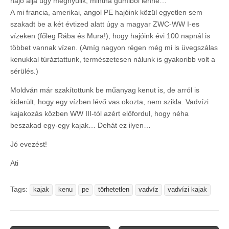
hajó alja úgy megnyúlik, mintha gumiból lenne…
A mi francia, amerikai, angol PE hajóink közül egyetlen sem
szakadt be a két évtized alatt úgy a magyar ZWC-WW I-es
vízeken (főleg Rába és Mura!), hogy hajóink évi 100 napnál is
többet vannak vízen. (Amíg nagyon régen még mi is üvegszálas
kenukkal túráztattunk, természetesen nálunk is gyakoribb volt a
sérülés.)
Moldván már szakítottunk be műanyag kenut is, de arról is
kiderült, hogy egy vízben lévő vas okozta, nem szikla. Vadvízi
kajakozás közben WW III-tól azért előfordul, hogy néha
beszakad egy-egy kajak… Dehát ez ilyen…
Jó evezést!
Ati
Tags:
kajak
kenu
pe
törhetetlen
vadvíz
vadvízi kajak