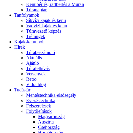
Kenubérlés, raftbérlés a Murán
Túranaptár
Tanfolyamok
Síkvízi kajak és kenu
Vadvízi kajak és kenu
Túravezető képzés
Tréningek
Kajak-kenu bolt
Hírek
Túrabeszámoló
Aktuális
Ajánló
Túrafelhívás
Versenyek
Retro
Vidra blog
Tudástár
Mentéstechnika-elsősegély
Evezéstechnika
Felszerelések
Folyóleírások
Magyarország
Ausztria
Csehország
Horvátország