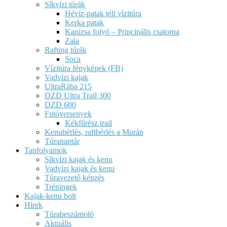
Síkvízi túrák
Hévíz-patak téli vízitúra
Kerka patak
Kanizsa folyó – Principális csatorna
Zala
Rafting túrák
Soca
Vízitúra fényképek (FB)
Vadvízi kajak
UltraRába 215
DZD Ultra Trail 300
DZD 600
Futóversenyek
Kékfűrész trail
Kenubérlés, raftbérlés a Murán
Túranaptár
Tanfolyamok
Síkvízi kajak és kenu
Vadvízi kajak és kenu
Túravezető képzés
Tréningek
Kajak-kenu bolt
Hírek
Túrabeszámoló
Aktuális