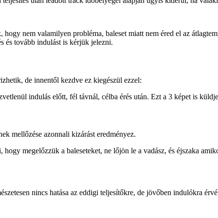
 teljesítés után leadott track időbélyegei alapján úgyis kiderül, ha valak
uk, hogy nem valamilyen probléma, baleset miatt nem éred el az átlagte
s és tovább indulást is kérjük jelezni.
izhetik, de innentől kezdve ez kiegészül ezzel:
etlenül indulás előtt, fél távnál, célba érés után. Ezt a 3 képet is küldj
nnek mellőzése azonnali kizárást eredményez.
 hogy megelőzzük a baleseteket, ne lőjön le a vadász, és éjszaka amikor
zetesen nincs hatása az eddigi teljesítőkre, de jövőben indulókra érv