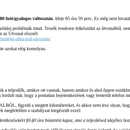
00 futó/gyalogos változatán
. Ideje 85 óra 59 perc. Ez még nem hivatalos
kozódási problémák miatt. Tessék rendesen felkészülni az útvonalból, n
 az Útvonal résznél:
ombjai-ultra-trail-utvonala/
ette azokat elég komolyan.
 a teljesítők, amikor ott vannak, hanem amikor és ahol éppen eszükbe j
is fordult már, hogy a pontatlan bejelentkezések vagy lemerült telefon m
ÓL, figyeld a megtett kilométereket, és akkor nem lesz olyan, hogy 
ek megfelelően a szabályzat kiegészült ezzel:
ntkezésekért fél-fél óra büntetést kapsz, ami a teljesítésed idejéhez ho