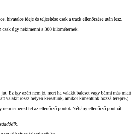
, hivatalos ideje és teljesítése csak a track ellenőrzése után lesz.
em csak úgy nekimenni a 300 kilométernek.
ut. Ez így azért nem jó, mert ha valakit baleset vagy bármi más miatt
iatt valakit rossz helyen kerestünk, amikor kimentünk hozzá terepre.)
nem ismered fel az ellenőrző pontot. Néhány ellenőrző pontnál
zzáadódik.