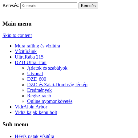
Keresés:
Vidra Vízitúra
… vízitúra szervezés, vadvíz, kajakoktatás, kajak-kenu bolt, vidras
Main menu
Skip to content
Mura rafting és vízitúra
Vízitúráink
UltraRába 215
DZD Ultra Trail
Adatok és szabályok
Útvonal
DZD 600
DZD és Zalai-Dombság térkép
Eredmények
Regisztráció
Online nyomonkövetés
VidrAlpin Arbor
Vidra kajak-kenu bolt
Sub menu
Hévíz-patak vízitúra