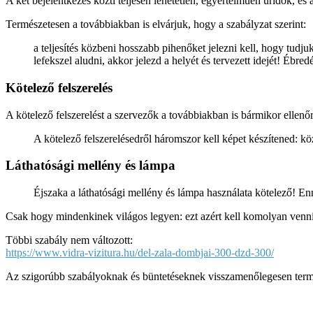
A két bejelentkezés közti teljesen lehetetlen, egyértelműen űridők, és a
Természetesen a továbbiakban is elvárjuk, hogy a szabályzat szerint:
a teljesítés közbeni hosszabb pihenőket jelezni kell, hogy tudj
lefekszel aludni, akkor jelezd a helyét és tervezett idejét! Ébredé
Kötelező felszerelés
A kötelező felszerelést a szervezők a továbbiakban is bármikor ellenőr
A kötelező felszerelésedről háromszor kell képet készítened: közv
Láthatósági mellény és lámpa
Éjszaka a láthatósági mellény és lámpa használata kötelező! E
Csak hogy mindenkinek világos legyen: ezt azért kell komolyan venni,
Többi szabály nem változott:
https://www.vidra-vizitura.hu/del-zala-dombjai-300-dzd-300/
Az szigorúbb szabályoknak és büntetéseknek visszamenőlegesen termés