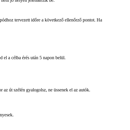
i nem jó helyen jelentkezik be.
mpódhoz tervezett időre a következő ellenőrző pontot. Ha
ed el a célba érés után 5 napon belül.
 az út szélén gyalogolsz, ne üssenek el az autók.
ényesek.