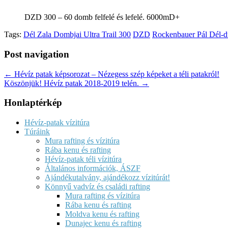
DZD 300 – 60 domb felfelé és lefelé. 6000mD+
Tags:
Dél Zala Dombjai Ultra Trail 300
DZD
Rockenbauer Pál Dél-d
Post navigation
← Hévíz patak képsorozat – Nézegess szép képeket a téli patakról!
Köszönjük! Hévíz patak 2018-2019 telén. →
Honlaptérkép
Hévíz-patak vízitúra
Túráink
Mura rafting és vízitúra
Rába kenu és rafting
Hévíz-patak téli vízitúra
Általános információk, ÁSZF
Ajándékutalvány, ajándékozz vízitúrát!
Könnyű vadvíz és családi rafting
Mura rafting és vízitúra
Rába kenu és rafting
Moldva kenu és rafting
Dunajec kenu és rafting