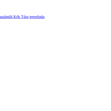
unántúli Kék Túra
terepfutás