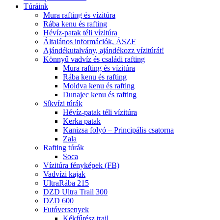
Túráink
Mura rafting és vízitúra
Rába kenu és rafting
Hévíz-patak téli vízitúra
Általános információk, ÁSZF
Ajándékutalvány, ajándékozz vízitúrát!
Könnyű vadvíz és családi rafting
Mura rafting és vízitúra
Rába kenu és rafting
Moldva kenu és rafting
Dunajec kenu és rafting
Síkvízi túrák
Hévíz-patak téli vízitúra
Kerka patak
Kanizsa folyó – Principális csatorna
Zala
Rafting túrák
Soca
Vízitúra fényképek (FB)
Vadvízi kajak
UltraRába 215
DZD Ultra Trail 300
DZD 600
Futóversenyek
Kékfűrész trail