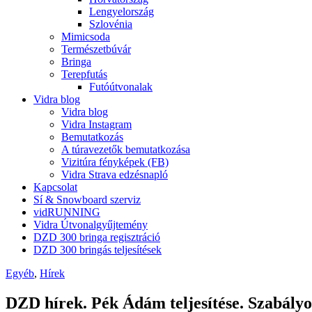
Lengyelország
Szlovénia
Mimicsoda
Természetbúvár
Bringa
Terepfutás
Futóútvonalak
Vidra blog
Vidra blog
Vidra Instagram
Bemutatkozás
A túravezetők bemutatkozása
Vizitúra fényképek (FB)
Vidra Strava edzésnapló
Kapcsolat
Sí & Snowboard szerviz
vidRUNNING
Vidra Útvonalgyűjtemény
DZD 300 bringa regisztráció
DZD 300 bringás teljesítések
Egyéb
,
Hírek
DZD hírek. Pék Ádám teljesítése. Szabályo