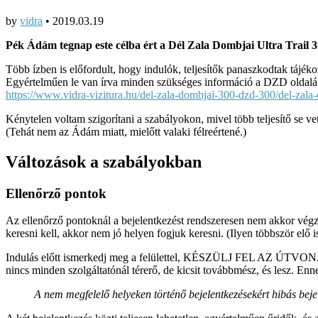
by
vidra
•
2019.03.19
Pék Ádám tegnap este célba ért a Dél Zala Dombjai Ultra Trail 3
Több ízben is előfordult, hogy indulók, teljesítők panaszkodtak tájé
Egyértelműen le van írva minden szükséges információ a DZD oldalán
https://www.vidra-vizitura.hu/del-zala-dombjai-300-dzd-300/del-zala-d
Kénytelen voltam szigorítani a szabályokon, mivel több teljesítő se v
(Tehát nem az Ádám miatt, mielőtt valaki félreértené.)
Változások a szabályokban
Ellenőrző pontok
Az ellenőrző pontoknál a bejelentkezést rendszeresen nem akkor végzik
keresni kell, akkor nem jó helyen fogjuk keresni. (Ilyen többször elő 
Indulás előtt ismerkedj meg a felülettel, KÉSZÜLJ FEL AZ ÚTVONALB
nincs minden szolgáltatónál térerő, de kicsit továbbmész, és lesz. Enn
A nem megfelelő helyeken történő bejelentkezésekért hibás bejele