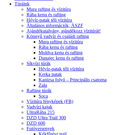
Túráink
Mura rafting és vízitúra
Rába kenu és rafting
Hévíz-patak téli vízitúra
Általános információk, ÁSZF
Ajándékutalvány, ajándékozz vízitúrát!
Könnyű vadvíz és családi rafting
Mura rafting és vízitúra
Rába kenu és rafting
Moldva kenu és rafting
Dunajec kenu és rafting
Síkvízi túrák
Hévíz-patak téli vízitúra
Kerka patak
Kanizsa folyó – Principális csatorna
Zala
Rafting túrák
Soca
Vízitúra fényképek (FB)
Vadvízi kajak
UltraRába 215
DZD Ultra Trail 300
DZD 600
Futóversenyek
Kékfűrész trail