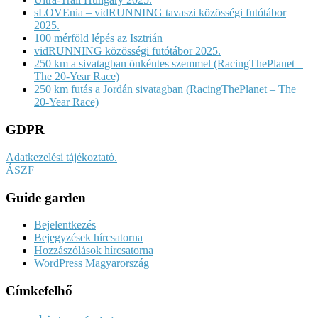
sLOVEnia – vidRUNNING tavaszi közösségi futótábor
2025.
100 mérföld lépés az Isztrián
vidRUNNING közösségi futótábor 2025.
250 km a sivatagban önkéntes szemmel (RacingThePlanet –
The 20-Year Race)
250 km futás a Jordán sivatagban (RacingThePlanet – The
20-Year Race)
GDPR
Adatkezelési tájékoztató.
ÁSZF
Guide garden
Bejelentkezés
Bejegyzések hírcsatorna
Hozzászólások hírcsatorna
WordPress Magyarország
Címkefelhő