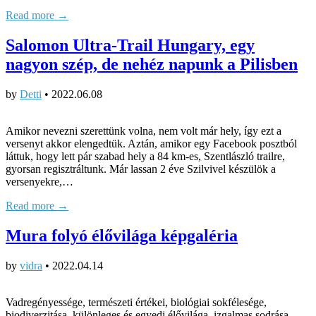
Read more →
Salomon Ultra-Trail Hungary, egy
nagyon szép, de nehéz napunk a Pilisben
by
Detti
•
2022.06.08
Amikor nevezni szerettünk volna, nem volt már hely, így ezt a
versenyt akkor elengedtük. Aztán, amikor egy Facebook posztból
láttuk, hogy lett pár szabad hely a 84 km-es, Szentlászló trailre,
gyorsan regisztráltunk. Már lassan 2 éve Szilvivel készülök a
versenyekre,…
Read more →
Mura folyó élővilága képgaléria
by
vidra
•
2022.04.14
Vadregényessége, természeti értékei, biológiai sokfélesége,
biodiverzitása, különleges és egyedi élővilága, izgalmas sodrása,