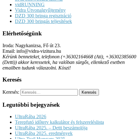
vidRUNNING
Vidra Útvonalgyűjtemény
DZD 300 bringa regisztráció
DZD 300 bringás teljesítések
Elérhetőségünk
Iroda: Nagykanizsa, Fő út 23.
Email: info@vidra-vizitura.hu
Kérünk benneteket, telefonon (+36302164668 (Ati), +36302385600
(Detti)) akkor keressetek, ha valóban sürgős, ellenkező esetben
emailben tudunk válaszolni. Köszi!
Keresés
Keresés:
Legutóbbi bejegyzések
UltraRába 2026
Terepfutó időterv kalkulátor és felszereléslista
UltraRába 2025. – Detti beszámolója
UltraRába 2025. eredmények
Ultra-Trail Hungary 2025.