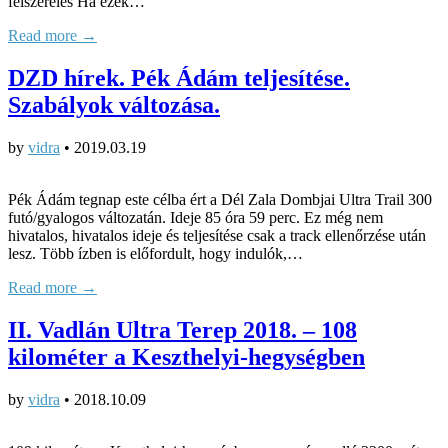
felszerelés Ha ezek…
Read more →
DZD hírek. Pék Ádám teljesítése.
Szabályok változása.
by
vidra
•
2019.03.19
Pék Ádám tegnap este célba ért a Dél Zala Dombjai Ultra Trail 300
futó/gyalogos változatán. Ideje 85 óra 59 perc. Ez még nem
hivatalos, hivatalos ideje és teljesítése csak a track ellenőrzése után
lesz. Több ízben is előfordult, hogy indulók,…
Read more →
II. Vadlán Ultra Terep 2018. – 108
kilométer a Keszthelyi-hegységben
by
vidra
•
2018.10.09