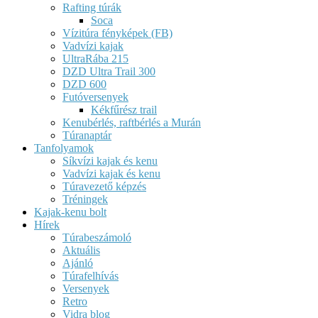
Rafting túrák
Soca
Vízitúra fényképek (FB)
Vadvízi kajak
UltraRába 215
DZD Ultra Trail 300
DZD 600
Futóversenyek
Kékfűrész trail
Kenubérlés, raftbérlés a Murán
Túranaptár
Tanfolyamok
Síkvízi kajak és kenu
Vadvízi kajak és kenu
Túravezető képzés
Tréningek
Kajak-kenu bolt
Hírek
Túrabeszámoló
Aktuális
Ajánló
Túrafelhívás
Versenyek
Retro
Vidra blog