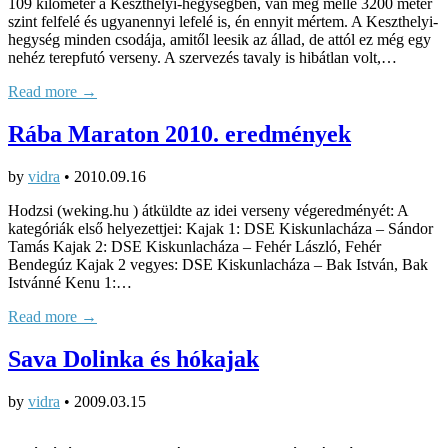
109 kilométer a Keszthelyi-hegységben, van még mellé 3200 méter
szint felfelé és ugyanennyi lefelé is, én ennyit mértem. A Keszthelyi-
hegység minden csodája, amitől leesik az állad, de attól ez még egy
nehéz terepfutó verseny. A szervezés tavaly is hibátlan volt,…
Read more →
Rába Maraton 2010. eredmények
by
vidra
•
2010.09.16
Hodzsi (weking.hu ) átküldte az idei verseny végeredményét: A
kategóriák első helyezettjei: Kajak 1: DSE Kiskunlacháza – Sándor
Tamás Kajak 2: DSE Kiskunlacháza – Fehér László, Fehér
Bendegúz Kajak 2 vegyes: DSE Kiskunlacháza – Bak István, Bak
Istvánné Kenu 1:…
Read more →
Sava Dolinka és hókajak
by
vidra
•
2009.03.15