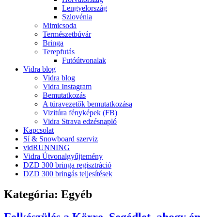
Lengyelország
Szlovénia
Mimicsoda
Természetbúvár
Bringa
Terepfutás
Futóútvonalak
Vidra blog
Vidra blog
Vidra Instagram
Bemutatkozás
A túravezetők bemutatkozása
Vizitúra fényképek (FB)
Vidra Strava edzésnapló
Kapcsolat
Sí & Snowboard szerviz
vidRUNNING
Vidra Útvonalgyűjtemény
DZD 300 bringa regisztráció
DZD 300 bringás teljesítések
Kategória:
Egyéb
Felkészülés a Körre. Segédlet, ahogy én