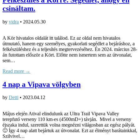
csináltam.
by
vidra
•
2024.05.30
A Kör hivatalos oldalát itt találod. Ez az oldal nem hivatalos
útmutató, hanem egy személyes, gyakorlati segédlet a bejáráshoz, a
felkészüléshez és a teljesítés megtervezéséhez. Én 2024. március 28-
án futottam először a Kört. Előtte nem ismertem sem az útvonalat,
sem…
Read more →
4 nap a Vipava völgyben
by
Detti
•
2023.04.12
Május elején Atival elindulunk az Ultra Trail Vipava Valley
terepfutó verseny 110 km-es (4500mD+) távján. Mivel a verseny
éjszaka indul, szerettük volna megnézni világosban az egész pályát.
🙂 Így 4 nap alatt bejártuk az útvonalat. Ezt az élményt barátainkkal,
Szilvivel…