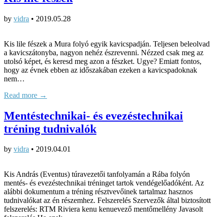
by
vidra
•
2019.05.28
Kis lile fészek a Mura folyó egyik kavicspadján. Teljesen beleolvad
a kavicszátonyba, nagyon nehéz észrevenni. Nézzed csak meg az
utolsó képet, és keresd meg azon a fészket. Ugye? Emiatt fontos,
hogy az évnek ebben az időszakában ezeken a kavicspadoknak
nem…
Read more →
Mentéstechnikai- és evezéstechnikai
tréning tudnivalók
by
vidra
•
2019.04.01
Kis András (Eventus) túravezetői tanfolyamán a Rába folyón
mentés- és evezéstechnikai tréninget tartok vendégelőadóként. Az
alábbi dokumentum a tréning résztvevőinek tartalmaz hasznos
tudnivalókat az én részemhez. Felszerelés Szervezők által biztosított
felszerelés: RTM Riviera kenu kenuevező mentőmellény Javasolt