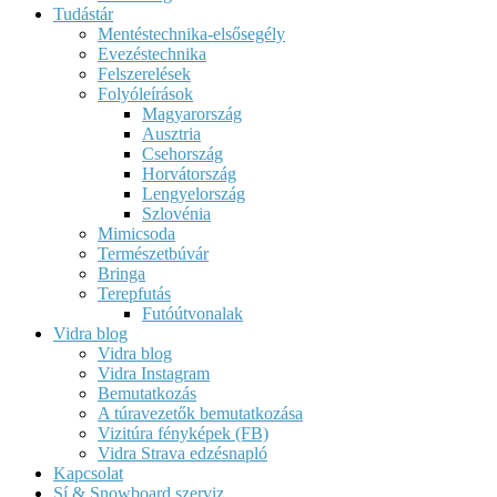
Tudástár
Mentéstechnika-elsősegély
Evezéstechnika
Felszerelések
Folyóleírások
Magyarország
Ausztria
Csehország
Horvátország
Lengyelország
Szlovénia
Mimicsoda
Természetbúvár
Bringa
Terepfutás
Futóútvonalak
Vidra blog
Vidra blog
Vidra Instagram
Bemutatkozás
A túravezetők bemutatkozása
Vizitúra fényképek (FB)
Vidra Strava edzésnapló
Kapcsolat
Sí & Snowboard szerviz