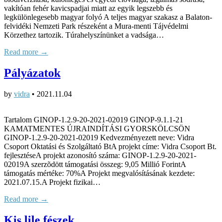
vakítóan fehér kavicspadjai miatt az egyik legszebb és
legkülönlegesebb magyar folyó A teljes magyar szakasz a Balaton-
felvidéki Nemzeti Park részeként a Mura-menti Tájvédelmi
Körzethez tartozik. Túrahelyszínünket a vadsága…
Read more →
Pályázatok
by
vidra
•
2021.11.04
Tartalom GINOP-1.2.9-20-2021-02019 GINOP-9.1.1-21
KAMATMENTES ÚJRAINDÍTÁSI GYORSKÖLCSÖN
GINOP-1.2.9-20-2021-02019 Kedvezményezett neve: Vidra
Csoport Oktatási és Szolgáltató BtA projekt címe: Vidra Csoport Bt.
fejlesztéseA projekt azonosító száma: GINOP-1.2.9-20-2021-
02019A szerzõdött támogatási összeg: 9,05 Millió ForintA
támogatás mértéke: 70%A Projekt megvalósításának kezdete:
2021.07.15.A Projekt fizikai…
Read more →
Kis lile fészek