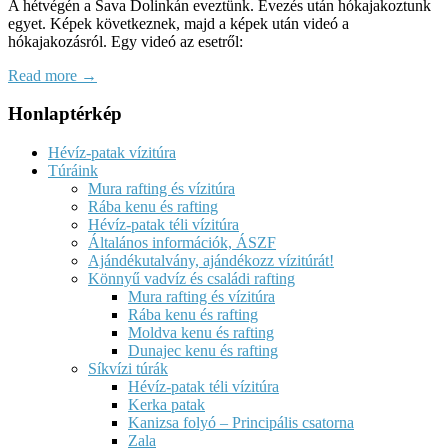
A hétvégén a Sava Dolinkán eveztünk. Evezés után hókajakoztunk
egyet. Képek következnek, majd a képek után videó a
hókajakozásról. Egy videó az esetről:
Read more →
Honlaptérkép
Hévíz-patak vízitúra
Túráink
Mura rafting és vízitúra
Rába kenu és rafting
Hévíz-patak téli vízitúra
Általános információk, ÁSZF
Ajándékutalvány, ajándékozz vízitúrát!
Könnyű vadvíz és családi rafting
Mura rafting és vízitúra
Rába kenu és rafting
Moldva kenu és rafting
Dunajec kenu és rafting
Síkvízi túrák
Hévíz-patak téli vízitúra
Kerka patak
Kanizsa folyó – Principális csatorna
Zala