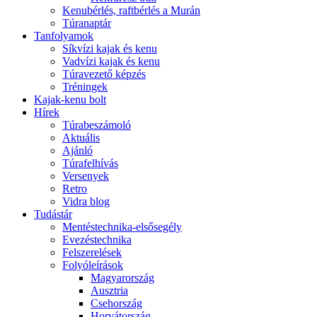
Kenubérlés, raftbérlés a Murán
Túranaptár
Tanfolyamok
Síkvízi kajak és kenu
Vadvízi kajak és kenu
Túravezető képzés
Tréningek
Kajak-kenu bolt
Hírek
Túrabeszámoló
Aktuális
Ajánló
Túrafelhívás
Versenyek
Retro
Vidra blog
Tudástár
Mentéstechnika-elsősegély
Evezéstechnika
Felszerelések
Folyóleírások
Magyarország
Ausztria
Csehország
Horvátország