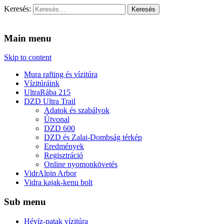
Keresés:
Vidra Vízitúra
… vízitúra szervezés, vadvíz, kajakoktatás, kajak-kenu bolt,
vidraságok…
Main menu
Skip to content
Mura rafting és vízitúra
Vízitúráink
UltraRába 215
DZD Ultra Trail
Adatok és szabályok
Útvonal
DZD 600
DZD és Zalai-Dombság térkép
Eredmények
Regisztráció
Online nyomonkövetés
VidrAlpin Arbor
Vidra kajak-kenu bolt
Sub menu
Hévíz-patak vízitúra