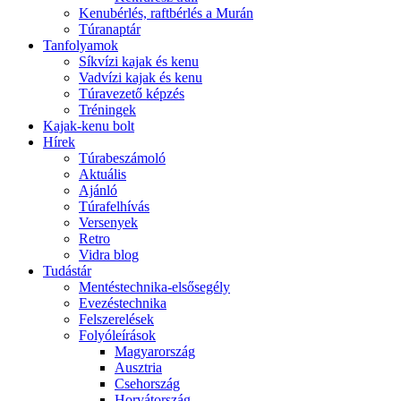
Kenubérlés, raftbérlés a Murán
Túranaptár
Tanfolyamok
Síkvízi kajak és kenu
Vadvízi kajak és kenu
Túravezető képzés
Tréningek
Kajak-kenu bolt
Hírek
Túrabeszámoló
Aktuális
Ajánló
Túrafelhívás
Versenyek
Retro
Vidra blog
Tudástár
Mentéstechnika-elsősegély
Evezéstechnika
Felszerelések
Folyóleírások
Magyarország
Ausztria
Csehország
Horvátország