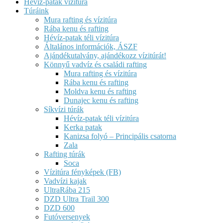
Hévíz-patak vízitúra
Túráink
Mura rafting és vízitúra
Rába kenu és rafting
Hévíz-patak téli vízitúra
Általános információk, ÁSZF
Ajándékutalvány, ajándékozz vízitúrát!
Könnyű vadvíz és családi rafting
Mura rafting és vízitúra
Rába kenu és rafting
Moldva kenu és rafting
Dunajec kenu és rafting
Síkvízi túrák
Hévíz-patak téli vízitúra
Kerka patak
Kanizsa folyó – Principális csatorna
Zala
Rafting túrák
Soca
Vízitúra fényképek (FB)
Vadvízi kajak
UltraRába 215
DZD Ultra Trail 300
DZD 600
Futóversenyek