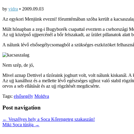
by
vidra
•
2009.09.03
Az egykori Menjünk evezni! fórumtémában szóba került a kacsaszalag, 
Múlt hónapban a zeg-i Bugyborék csapattal eveztem a csehországi Mold
Az ujj középső ujjpercénél a bőr felszakadt, az ízület pillanatok alatt 
A nálunk lévő elsősegélycsomagból a szükséges eszközöket felhasználv
Nem szép, de jó,
Mivel aznap Dettivel a tízóraink joghurt volt, volt nálunk kiskanál. A k
Az ujj kanálhoz és a mellette lévő egészséges ujjhoz való stabil rögzít
orvos a seb ellátását és az ujj rögzítését megdicsérte.
Tags:
elsősegély
Moldva
Post navigation
← Veszélyes hely a Soca Kőrengeteg szakaszán!
Miki Soca túrája →