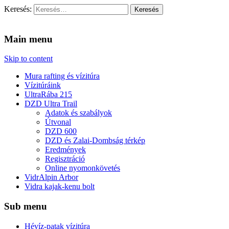
Keresés:
Vidra Vízitúra
… vízitúra szervezés, vadvíz, kajakoktatás, kajak-kenu bolt, vidras
Main menu
Skip to content
Mura rafting és vízitúra
Vízitúráink
UltraRába 215
DZD Ultra Trail
Adatok és szabályok
Útvonal
DZD 600
DZD és Zalai-Dombság térkép
Eredmények
Regisztráció
Online nyomonkövetés
VidrAlpin Arbor
Vidra kajak-kenu bolt
Sub menu
Hévíz-patak vízitúra