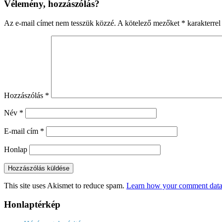
Vélemény, hozzászólás?
Az e-mail címet nem tesszük közzé.
A kötelező mezőket
*
karakterrel 
Hozzászólás
*
Név
*
E-mail cím
*
Honlap
This site uses Akismet to reduce spam.
Learn how your comment data 
Honlaptérkép