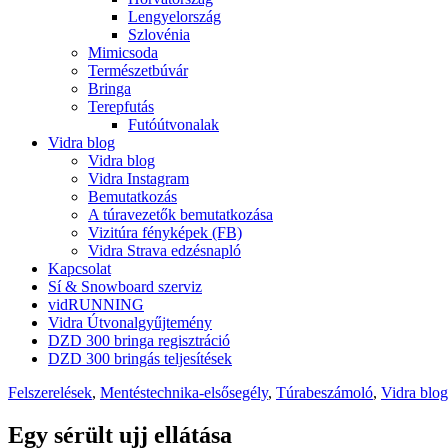
Lengyelország
Szlovénia
Mimicsoda
Természetbúvár
Bringa
Terepfutás
Futóútvonalak
Vidra blog
Vidra blog
Vidra Instagram
Bemutatkozás
A túravezetők bemutatkozása
Vizitúra fényképek (FB)
Vidra Strava edzésnapló
Kapcsolat
Sí & Snowboard szerviz
vidRUNNING
Vidra Útvonalgyűjtemény
DZD 300 bringa regisztráció
DZD 300 bringás teljesítések
Felszerelések
,
Mentéstechnika-elsősegély
,
Túrabeszámoló
,
Vidra blog
Egy sérült ujj ellátása