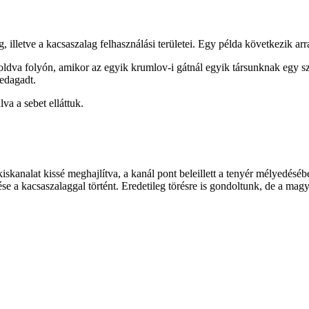
illetve a kacsaszalag felhasználási területei. Egy példa következik arr
va folyón, amikor az egyik krumlov-i gátnál egyik társunknak egy szer
bedagadt.
a a sebet elláttuk.
iskanalat kissé meghajlítva, a kanál pont beleillett a tenyér mélyedésébe,
ése a kacsaszalaggal történt. Eredetileg törésre is gondoltunk, de a mag