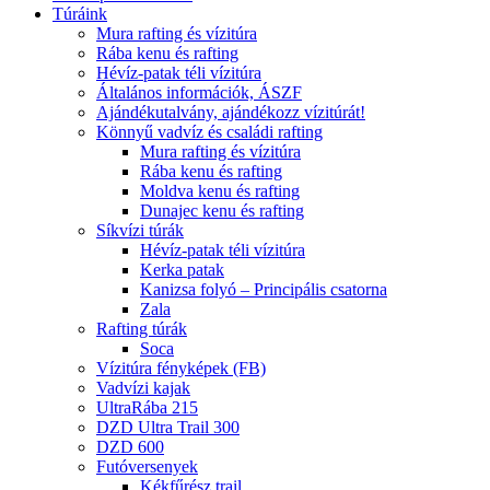
Túráink
Mura rafting és vízitúra
Rába kenu és rafting
Hévíz-patak téli vízitúra
Általános információk, ÁSZF
Ajándékutalvány, ajándékozz vízitúrát!
Könnyű vadvíz és családi rafting
Mura rafting és vízitúra
Rába kenu és rafting
Moldva kenu és rafting
Dunajec kenu és rafting
Síkvízi túrák
Hévíz-patak téli vízitúra
Kerka patak
Kanizsa folyó – Principális csatorna
Zala
Rafting túrák
Soca
Vízitúra fényképek (FB)
Vadvízi kajak
UltraRába 215
DZD Ultra Trail 300
DZD 600
Futóversenyek
Kékfűrész trail