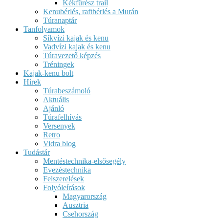
Kékfűrész trail
Kenubérlés, raftbérlés a Murán
Túranaptár
Tanfolyamok
Síkvízi kajak és kenu
Vadvízi kajak és kenu
Túravezető képzés
Tréningek
Kajak-kenu bolt
Hírek
Túrabeszámoló
Aktuális
Ajánló
Túrafelhívás
Versenyek
Retro
Vidra blog
Tudástár
Mentéstechnika-elsősegély
Evezéstechnika
Felszerelések
Folyóleírások
Magyarország
Ausztria
Csehország