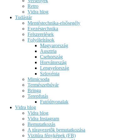
Versenyek
Retro
Vidra blog
Tudástár
Mentéstechnika-elsősegély
Evezéstechnika
Felszerelések
Folyóleírások
Magyarország
Ausztria
Csehország
Horvátország
Lengyelország
Szlovénia
Mimicsoda
Természetbúvár
Bringa
Terepfutás
Futóútvonalak
Vidra blog
Vidra blog
Vidra Instagram
Bemutatkozás
A túravezetők bemutatkozása
Vizitúra fényképek (FB)