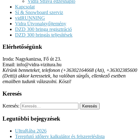
Vidra Strava edzésnapló
Kapcsolat
Sí & Snowboard szerviz
vidRUNNING
Vidra Útvonalgyűjtemény
DZD 300 bringa regisztráció
DZD 300 bringás teljesítések
Elérhetőségünk
Iroda: Nagykanizsa, Fő út 23.
Email: info@vidra-vizitura.hu
Kérünk benneteket, telefonon (+36302164668 (Ati), +36302385600
(Detti)) akkor keressetek, ha valóban sürgős, ellenkező esetben
emailben tudunk válaszolni. Köszi!
Keresés
Keresés:
Legutóbbi bejegyzések
UltraRába 2026
Terepfutó időterv kalkulátor és felszereléslista