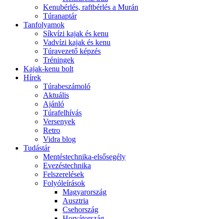
Kenubérlés, raftbérlés a Murán
Túranaptár
Tanfolyamok
Síkvízi kajak és kenu
Vadvízi kajak és kenu
Túravezető képzés
Tréningek
Kajak-kenu bolt
Hírek
Túrabeszámoló
Aktuális
Ajánló
Túrafelhívás
Versenyek
Retro
Vidra blog
Tudástár
Mentéstechnika-elsősegély
Evezéstechnika
Felszerelések
Folyóleírások
Magyarország
Ausztria
Csehország
Horvátország