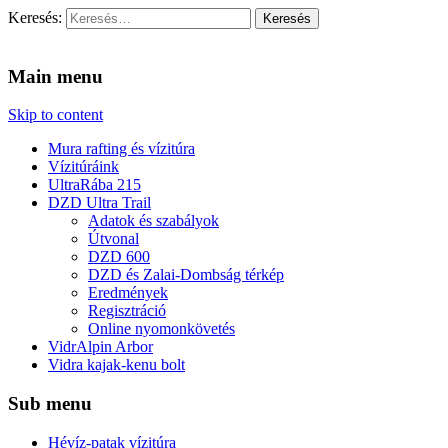
Keresés:
Vidra Vízitúra
… vízitúra szervezés, vadvíz, kajakoktatás, kajak-kenu bolt,
vidraságok…
Main menu
Skip to content
Mura rafting és vízitúra
Vízitúráink
UltraRába 215
DZD Ultra Trail
Adatok és szabályok
Útvonal
DZD 600
DZD és Zalai-Dombság térkép
Eredmények
Regisztráció
Online nyomonkövetés
VidrAlpin Arbor
Vidra kajak-kenu bolt
Sub menu
Hévíz-patak vízitúra