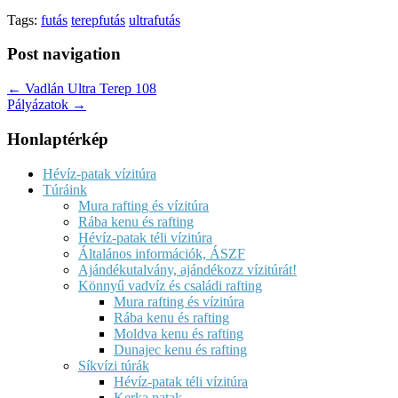
Tags:
futás
terepfutás
ultrafutás
Post navigation
← Vadlán Ultra Terep 108
Pályázatok →
Honlaptérkép
Hévíz-patak vízitúra
Túráink
Mura rafting és vízitúra
Rába kenu és rafting
Hévíz-patak téli vízitúra
Általános információk, ÁSZF
Ajándékutalvány, ajándékozz vízitúrát!
Könnyű vadvíz és családi rafting
Mura rafting és vízitúra
Rába kenu és rafting
Moldva kenu és rafting
Dunajec kenu és rafting
Síkvízi túrák
Hévíz-patak téli vízitúra
Kerka patak