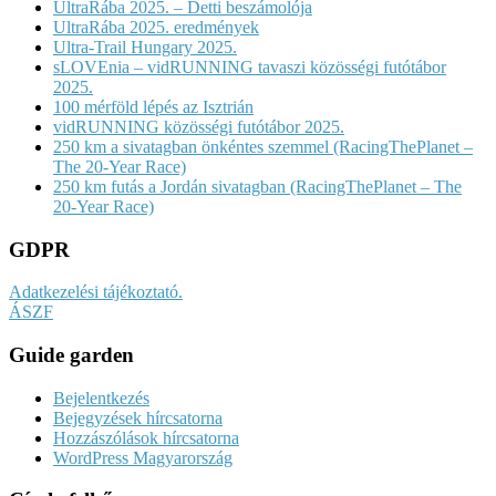
UltraRába 2025. – Detti beszámolója
UltraRába 2025. eredmények
Ultra-Trail Hungary 2025.
sLOVEnia – vidRUNNING tavaszi közösségi futótábor
2025.
100 mérföld lépés az Isztrián
vidRUNNING közösségi futótábor 2025.
250 km a sivatagban önkéntes szemmel (RacingThePlanet –
The 20-Year Race)
250 km futás a Jordán sivatagban (RacingThePlanet – The
20-Year Race)
GDPR
Adatkezelési tájékoztató.
ÁSZF
Guide garden
Bejelentkezés
Bejegyzések hírcsatorna
Hozzászólások hírcsatorna
WordPress Magyarország