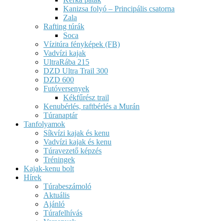
Kanizsa folyó – Principális csatorna
Zala
Rafting túrák
Soca
Vízitúra fényképek (FB)
Vadvízi kajak
UltraRába 215
DZD Ultra Trail 300
DZD 600
Futóversenyek
Kékfűrész trail
Kenubérlés, raftbérlés a Murán
Túranaptár
Tanfolyamok
Síkvízi kajak és kenu
Vadvízi kajak és kenu
Túravezető képzés
Tréningek
Kajak-kenu bolt
Hírek
Túrabeszámoló
Aktuális
Ajánló
Túrafelhívás