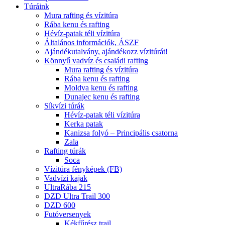
Túráink
Mura rafting és vízitúra
Rába kenu és rafting
Hévíz-patak téli vízitúra
Általános információk, ÁSZF
Ajándékutalvány, ajándékozz vízitúrát!
Könnyű vadvíz és családi rafting
Mura rafting és vízitúra
Rába kenu és rafting
Moldva kenu és rafting
Dunajec kenu és rafting
Síkvízi túrák
Hévíz-patak téli vízitúra
Kerka patak
Kanizsa folyó – Principális csatorna
Zala
Rafting túrák
Soca
Vízitúra fényképek (FB)
Vadvízi kajak
UltraRába 215
DZD Ultra Trail 300
DZD 600
Futóversenyek
Kékfűrész trail