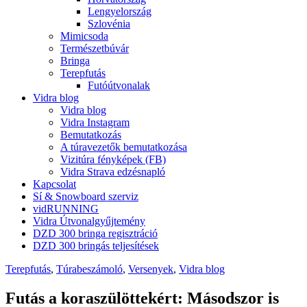
Lengyelország
Szlovénia
Mimicsoda
Természetbúvár
Bringa
Terepfutás
Futóútvonalak
Vidra blog
Vidra blog
Vidra Instagram
Bemutatkozás
A túravezetők bemutatkozása
Vizitúra fényképek (FB)
Vidra Strava edzésnapló
Kapcsolat
Sí & Snowboard szerviz
vidRUNNING
Vidra Útvonalgyűjtemény
DZD 300 bringa regisztráció
DZD 300 bringás teljesítések
Terepfutás
,
Túrabeszámoló
,
Versenyek
,
Vidra blog
Futás a koraszülöttekért: Másodszor is