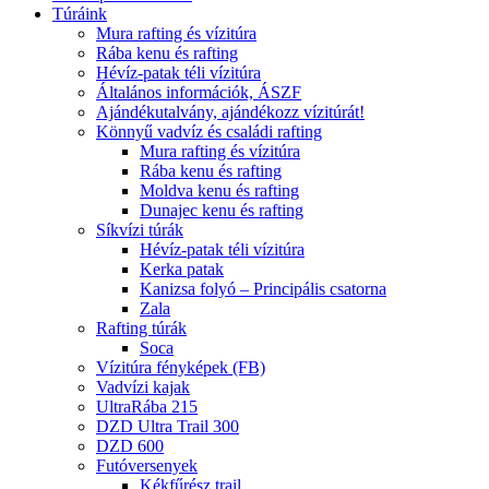
Túráink
Mura rafting és vízitúra
Rába kenu és rafting
Hévíz-patak téli vízitúra
Általános információk, ÁSZF
Ajándékutalvány, ajándékozz vízitúrát!
Könnyű vadvíz és családi rafting
Mura rafting és vízitúra
Rába kenu és rafting
Moldva kenu és rafting
Dunajec kenu és rafting
Síkvízi túrák
Hévíz-patak téli vízitúra
Kerka patak
Kanizsa folyó – Principális csatorna
Zala
Rafting túrák
Soca
Vízitúra fényképek (FB)
Vadvízi kajak
UltraRába 215
DZD Ultra Trail 300
DZD 600
Futóversenyek
Kékfűrész trail