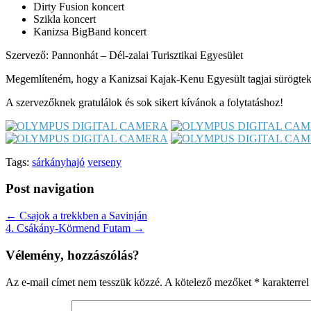
Dirty Fusion koncert
Szikla koncert
Kanizsa BigBand koncert
Szervező: Pannonhát – Dél-zalai Turisztikai Egyesület
Megemlíteném, hogy a Kanizsai Kajak-Kenu Egyesült tagjai sürögtek-f
A szervezőknek gratulálok és sok sikert kívánok a folytatáshoz!
Tags:
sárkányhajó
verseny
Post navigation
← Csajok a trekkben a Savinján
4. Csákány-Körmend Futam →
Vélemény, hozzászólás?
Az e-mail címet nem tesszük közzé.
A kötelező mezőket
*
karakterrel 