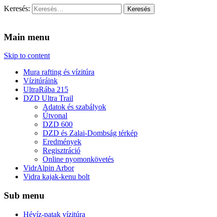
Keresés:
Vidra Vízitúra
… vízitúra szervezés, vadvíz, kajakoktatás, kajak-kenu bolt, vidras
Main menu
Skip to content
Mura rafting és vízitúra
Vízitúráink
UltraRába 215
DZD Ultra Trail
Adatok és szabályok
Útvonal
DZD 600
DZD és Zalai-Dombság térkép
Eredmények
Regisztráció
Online nyomonkövetés
VidrAlpin Arbor
Vidra kajak-kenu bolt
Sub menu
Hévíz-patak vízitúra