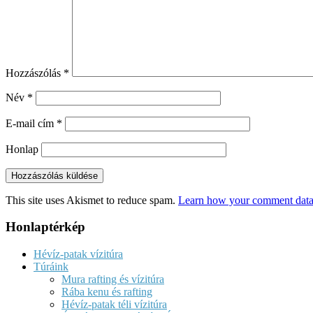
Hozzászólás
*
Név
*
E-mail cím
*
Honlap
This site uses Akismet to reduce spam.
Learn how your comment data 
Honlaptérkép
Hévíz-patak vízitúra
Túráink
Mura rafting és vízitúra
Rába kenu és rafting
Hévíz-patak téli vízitúra