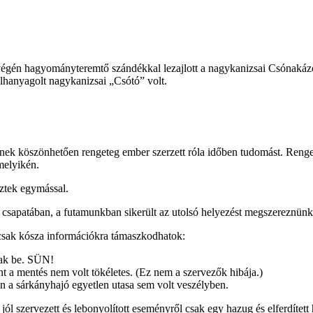
étvégén hagyományteremtő szándékkal lezajlott a nagykanizsai Csónaká
elhanyagolt nagykanizsai „Csótó” volt.
k köszönhetően rengeteg ember szerzett róla időben tudomást. Rengete
melyikén.
eztek egymással.
apatában, a futamunkban sikerült az utolsó helyezést megszereznünk, 
 csak kósza információkra támaszkodhatok:
ltak be. SÜN!
nt a mentés nem volt tökéletes. (Ez nem a szervezők hibája.)
n a sárkányhajó egyetlen utasa sem volt veszélyben.
 szervezett és lebonyolított eseményről csak egy hazug és elferdített h