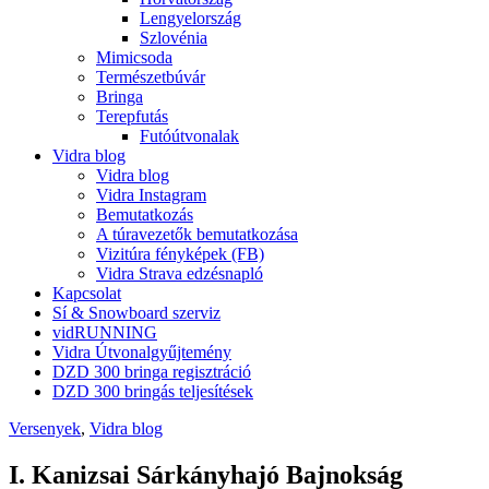
Lengyelország
Szlovénia
Mimicsoda
Természetbúvár
Bringa
Terepfutás
Futóútvonalak
Vidra blog
Vidra blog
Vidra Instagram
Bemutatkozás
A túravezetők bemutatkozása
Vizitúra fényképek (FB)
Vidra Strava edzésnapló
Kapcsolat
Sí & Snowboard szerviz
vidRUNNING
Vidra Útvonalgyűjtemény
DZD 300 bringa regisztráció
DZD 300 bringás teljesítések
Versenyek
,
Vidra blog
I. Kanizsai Sárkányhajó Bajnokság