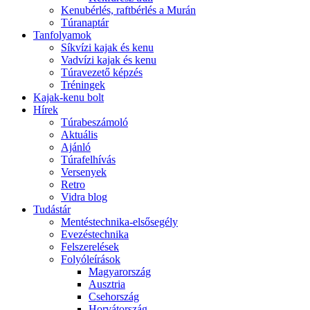
Kenubérlés, raftbérlés a Murán
Túranaptár
Tanfolyamok
Síkvízi kajak és kenu
Vadvízi kajak és kenu
Túravezető képzés
Tréningek
Kajak-kenu bolt
Hírek
Túrabeszámoló
Aktuális
Ajánló
Túrafelhívás
Versenyek
Retro
Vidra blog
Tudástár
Mentéstechnika-elsősegély
Evezéstechnika
Felszerelések
Folyóleírások
Magyarország
Ausztria
Csehország
Horvátország