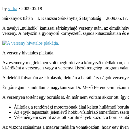
by
vidra
•
2009.05.18
Sárkányok hátán – I. Kanizsai Sárkányhajó Bajnokság – 2009.05.17.
A tavalyi „nulladik” kanizsai sárkányhajó verseny után, az elmúlt h
verseny. A helyszín a gyönyörű környezetű, sajnos kihasználatlan és 
A verseny hivatalos plakátja.
Az esemény megfelelően volt meghirdetve a környező médiákban, enne
kísérőként a versenyen vagy a versenyt kísérő rengeteg program vala
A délelőtt folyamán az iskolások, délután a baráti társaságok verseny
Én jómagam is indultam a nagykanizsai Dr. Mező Ferenc Gimnázium cs
A versenyen történt egy borulás is, én már nem voltam akkor ott, így
Állítólag a rendőrségi motorcsónak által keltett hullámtól boru
Az egyik tapasztalt, jelenlévő hobbi-vízitúrázó ismerősöm szeri
Véleményem szerint az adott körülmények között, a borulás utá
Az viszont szánalmas a magyar médiára vonatkozóan, hogy egy ilyen jól