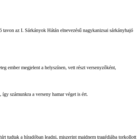
zó tavon az I. Sárkányok Hátán elnevezésű nagykanizsai sárkányhajó
g ember megjelent a helyszínen, vett részt versenyzőként,
így számunkra a verseny hamar véget is ért.
írt tudtak a híradóban leadni, miszerint majdnem tragédiába torkollott