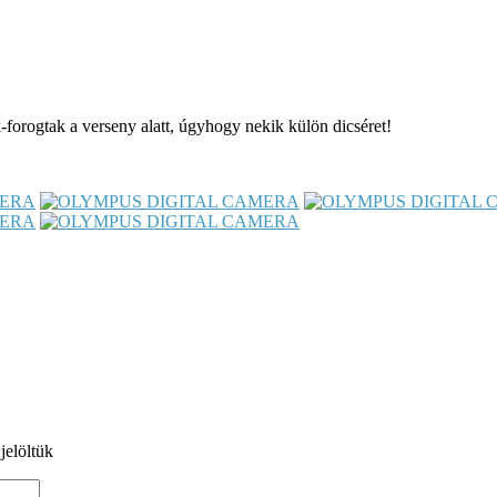
orogtak a verseny alatt, úgyhogy nekik külön dicséret!
jelöltük