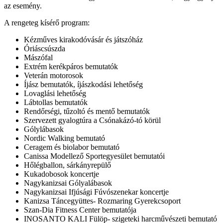
az esemény.
A rengeteg kísérő program:
Kézműves kirakodóvásár és játszóház
Óriáscsúszda
Mászófal
Extrém kerékpáros bemutatók
Veterán motorosok
Íjász bemutatók, íjászkodási lehetőség
Lovaglási lehetőség
Lábtollas bemutatók
Rendőrségi, tűzoltó és mentő bemutatók
Szervezett gyalogtúra a Csónakázó-tó körül
Gólylábasok
Nordic Walking bemutató
Ceragem és biolabor bemutató
Canissa Modellező Sportegyesület bemutatói
Hőlégballon, sárkányrepülő
Kukadobosok koncertje
Nagykanizsai Gólyalábasok
Nagykanizsai Ifjúsági Fúvószenekar koncertje
Kanizsa Táncegyüttes- Rozmaring Gyerekcsoport
Szan-Dia Fitness Center bemutatója
INOSANTO KALI Fülöp- szigeteki harcművészeti bemutató