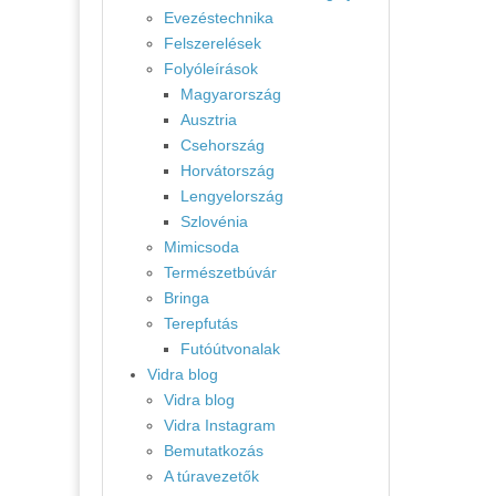
Evezéstechnika
Felszerelések
Folyóleírások
Magyarország
Ausztria
Csehország
Horvátország
Lengyelország
Szlovénia
Mimicsoda
Természetbúvár
Bringa
Terepfutás
Futóútvonalak
Vidra blog
Vidra blog
Vidra Instagram
Bemutatkozás
A túravezetők