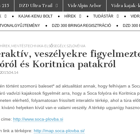
a 215
DZD Ultra Trail
VidrAlpin Arbor
Vidra kajak-k
K
KAJAK-KENU BOLT
HÍREK
TUDÁSTÁR
VIDR
ÚTVONALGYŰJTEMÉNY
DZD 300 BRINGA REGISZTRÁCIÓ
DZD 300
HÍREK
,
MENTÉSTECHNIKA-ELSŐSEGÉLY
,
SZLOVÉNIA
eraktív, veszélyekre figyelmezt
yóról és Koritnica patakról
2015.04.14
én történt szomorú baleset* ad aktualitást annak, hogy felhívjam a Soc
áró vadvízi kajakosok figyelmét arra, hogy a Soca folyóra és Koritnica p
neten elérhető, folyamatosan frissített interaktív térkép, ahol a túra el
t kívánó helyeken kívül van-e valami veszély. A térkép ugyanígy haszno
 címe:
http://www.soca-plovba.si
n link a térképre:
http://map.soca-plovba.si/