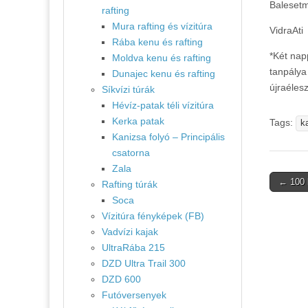
Balesetm
rafting
Mura rafting és vízitúra
VidraAti
Rába kenu és rafting
*Két nap
Moldva kenu és rafting
tanpálya
Dunajec kenu és rafting
újraélesz
Síkvízi túrák
Hévíz-patak téli vízitúra
Kerka patak
Tags:
k
Kanizsa folyó – Principális
csatorna
Zala
Post
← 100 
Rafting túrák
naviga
Soca
Vízitúra fényképek (FB)
Vadvízi kajak
UltraRába 215
DZD Ultra Trail 300
DZD 600
Futóversenyek