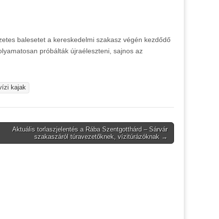
végzetes balesetet a kereskedelmi szakasz végén kezdődő
olyamatosan próbálták újraéleszteni, sajnos az
ízi kajak
Aktuális torlaszjelentés a Rába Szentgotthárd – Sárvár
szakaszáról túravezetőknek, vízitúrázóknak →