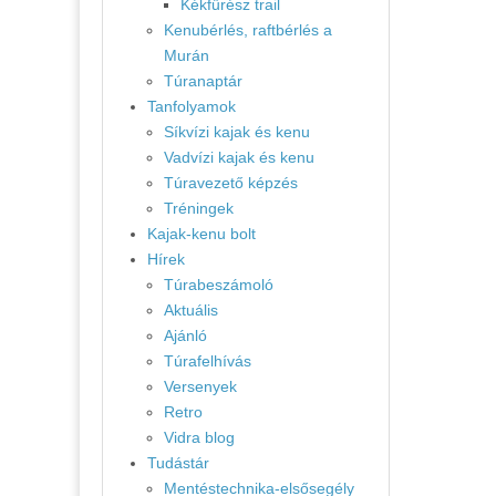
Kékfűrész trail
Kenubérlés, raftbérlés a
Murán
Túranaptár
Tanfolyamok
Síkvízi kajak és kenu
Vadvízi kajak és kenu
Túravezető képzés
Tréningek
Kajak-kenu bolt
Hírek
Túrabeszámoló
Aktuális
Ajánló
Túrafelhívás
Versenyek
Retro
Vidra blog
Tudástár
Mentéstechnika-elsősegély