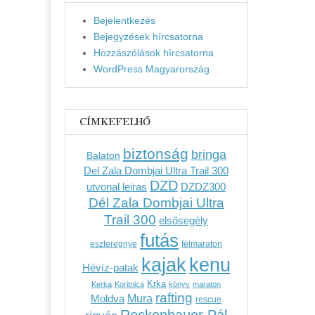
Bejelentkezés
Bejegyzések hírcsatorna
Hozzászólások hírcsatorna
WordPress Magyarország
CÍMKEFELHŐ
biztonság
bringa
Balaton
Del Zala Dombjai Ultra Trail 300
DZD
utvonal leiras
DZDZ300
Dél Zala Dombjai Ultra
Trail 300
elsősegély
futás
eszteregnye
félmaraton
kenu
kajak
Hévíz-patak
Krka
Kerka
Koritnica
könyv
maraton
rafting
Mura
Moldva
rescue
Rockenbauer Pál