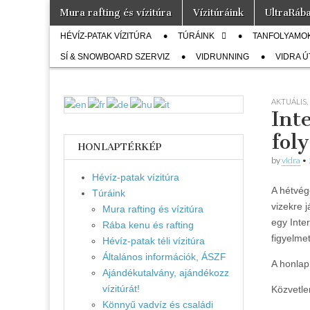
Skip
Main
Mura rafting és vízitúra
Vízitúráink
UltraRáb
to
Vidra
menu
… vízitúra
Sub
content
szervezés,
HÉVÍZ-PATAK VÍZITÚRA
TÚRÁINK
TANFOLYAMO
vadvíz,
menu
Vízitúra
SÍ & SNOWBOARD SZERVIZ
kajakoktatás,
VIDRUNNING
VIDRA 
kajak-kenu
bolt,
vidraságok…
AKTUÁLIS
,
Int
fol
HONLAPTÉRKÉP
by
vidra
•
Hévíz-patak vízitúra
A hétvég
Túráink
vizekre j
Mura rafting és vízitúra
egy Inter
Rába kenu és rafting
figyelme
Hévíz-patak téli vízitúra
Általános információk, ÁSZF
A honlap
Ajándékutalvány, ajándékozz
vízitúrát!
Közvetle
Könnyű vadvíz és családi