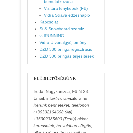
bemutatkozása
Vizitúra fényképek (FB)
Vidra Strava edzésnapló
Kapcsolat
Sí & Snowboard szerviz
vidRUNNING
Vidra Útvonalgyűjtemény
DZD 300 bringa regisztráció
DZD 300 bringás teljesítések
ELÉRHETŐSÉGÜNK
Iroda: Nagykanizsa, Fő út 23.
Email: info@vidra-vizitura.hu
Kérünk benneteket, telefonon
(+36302164668 (Ati),
+36302385600 (Detti)) akkor
keressetek, ha valóban sürgős,
ellenkező esetben emailben