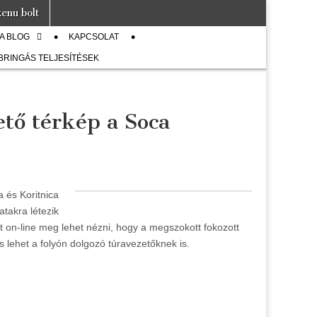
enu bolt
A BLOG
KAPCSOLAT
 BRINGÁS TELJESÍTÉSEK
ető térkép a Soca
a és Koritnica
atakra létezik
őtt on-line meg lehet nézni, hogy a megszokott fokozott
s lehet a folyón dolgozó túravezetőknek is.