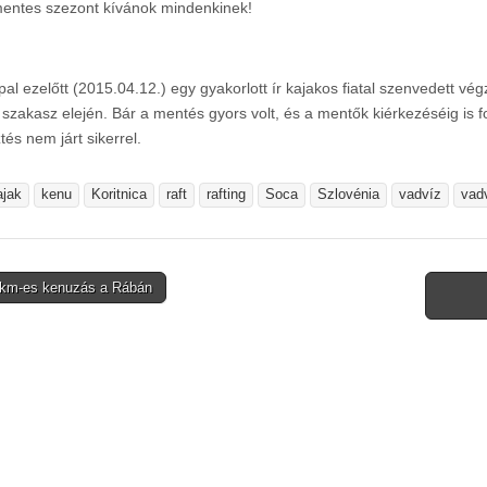
entes szezont kívánok mindenkinek!
pal ezelőtt (2015.04.12.) egy gyakorlott ír kajakos fiatal szenvedett 
 szakasz elején. Bár a mentés gyors volt, és a mentők kiérkezéséig is f
tés nem járt sikerrel.
ajak
kenu
Koritnica
raft
rafting
Soca
Szlovénia
vadvíz
vadv
km-es kenuzás a Rábán
tion