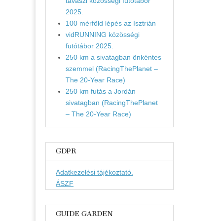
tavaszi közösségi futótábor
2025.
100 mérföld lépés az Isztrián
vidRUNNING közösségi
futótábor 2025.
250 km a sivatagban önkéntes
szemmel (RacingThePlanet –
The 20-Year Race)
250 km futás a Jordán
sivatagban (RacingThePlanet
– The 20-Year Race)
GDPR
Adatkezelési tájékoztató.
ÁSZF
GUIDE GARDEN