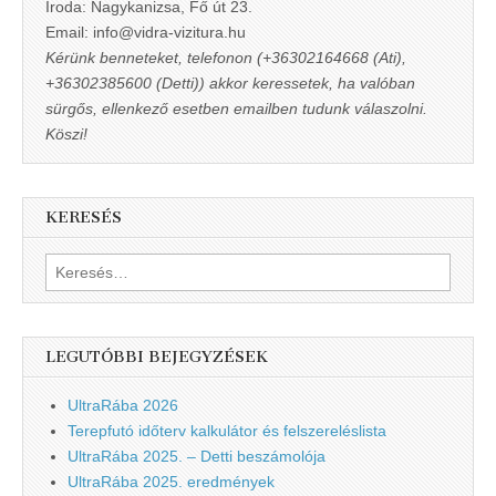
Iroda: Nagykanizsa, Fő út 23.
Email: info@vidra-vizitura.hu
Kérünk benneteket, telefonon (+36302164668 (Ati),
+36302385600 (Detti)) akkor keressetek, ha valóban
sürgős, ellenkező esetben emailben tudunk válaszolni.
Köszi!
KERESÉS
Keresés:
LEGUTÓBBI BEJEGYZÉSEK
UltraRába 2026
Terepfutó időterv kalkulátor és felszereléslista
UltraRába 2025. – Detti beszámolója
UltraRába 2025. eredmények