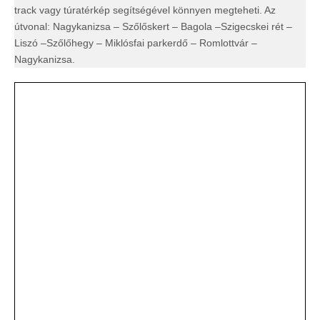
track vagy túratérkép segítségével könnyen megteheti. Az
útvonal: Nagykanizsa – Szőlőskert – Bagola –Szigecskei rét –
Liszó –Szőlőhegy – Miklósfai parkerdő – Romlottvár –
Nagykanizsa.