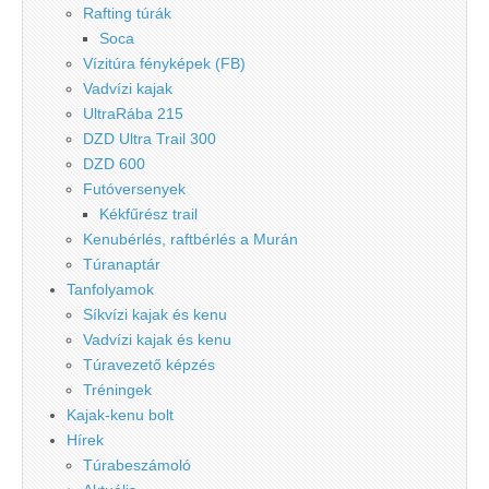
Rafting túrák
Soca
Vízitúra fényképek (FB)
Vadvízi kajak
UltraRába 215
DZD Ultra Trail 300
DZD 600
Futóversenyek
Kékfűrész trail
Kenubérlés, raftbérlés a Murán
Túranaptár
Tanfolyamok
Síkvízi kajak és kenu
Vadvízi kajak és kenu
Túravezető képzés
Tréningek
Kajak-kenu bolt
Hírek
Túrabeszámoló