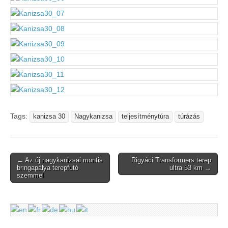
Tags:
kanizsa 30
Nagykanizsa
teljesítménytúra
túrázás
Post
← Az új nagykanizsai montis
Rigyáci Transformers terep
bringapálya terepfutó
ultra 53 km →
navigation
szemmel