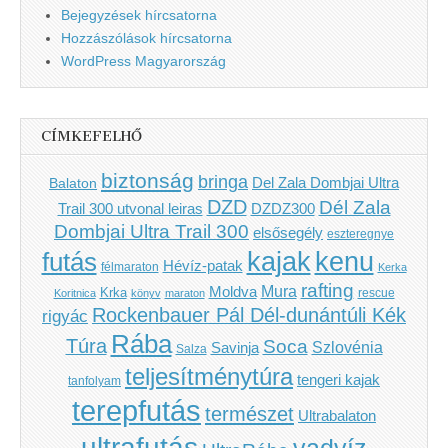
Bejegyzések hírcsatorna
Hozzászólások hírcsatorna
WordPress Magyarország
CÍMKEFELHŐ
biztonság
bringa
Del Zala Dombjai Ultra
Balaton
DZD
Dél Zala
Trail 300 utvonal leiras
DZDZ300
Dombjai Ultra Trail 300
elsősegély
eszteregnye
kenu
futás
kajak
Hévíz-patak
félmaraton
Kerka
rafting
Mura
Moldva
Krka
Koritnica
könyv
maraton
rescue
Rockenbauer Pál Dél-dunántúli Kék
rigyác
Rába
Túra
Soca
Szlovénia
Savinja
Salza
teljesítménytúra
tengeri kajak
tanfolyam
terepfutás
természet
Ultrabalaton
ultrafutás