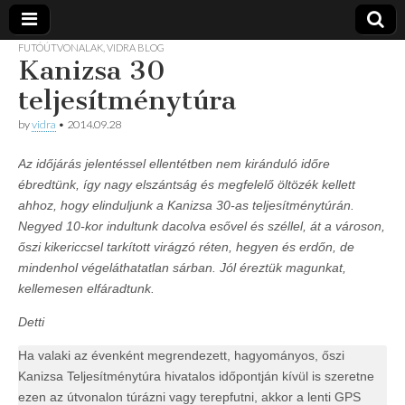
FUTÓÚTVONALAK
,
VIDRA BLOG
Kanizsa 30
Vidra
… vízitúra
szervezés,
teljesítménytúra
vadvíz,
Vízitúra
kajakoktatás,
by
vidra
•
2014.09.28
kajak-kenu
bolt,
vidraságok…
Az időjárás jelentéssel ellentétben nem kiránduló időre
ébredtünk, így nagy elszántság és megfelelő öltözék kellett
ahhoz, hogy elinduljunk a Kanizsa 30-as teljesítménytúrán.
Negyed 10-kor indultunk dacolva esővel és széllel, át a városon,
őszi kikericcsel tarkított virágzó réten, hegyen és erdőn, de
mindenhol végeláthatatlan sárban. Jól éreztük magunkat,
kellemesen elfáradtunk.
Detti
Ha valaki az évenként megrendezett, hagyományos, őszi
Kanizsa Teljesítménytúra hivatalos időpontján kívül is szeretne
ezen az útvonalon túrázni vagy terepfutni, akkor a lenti GPS