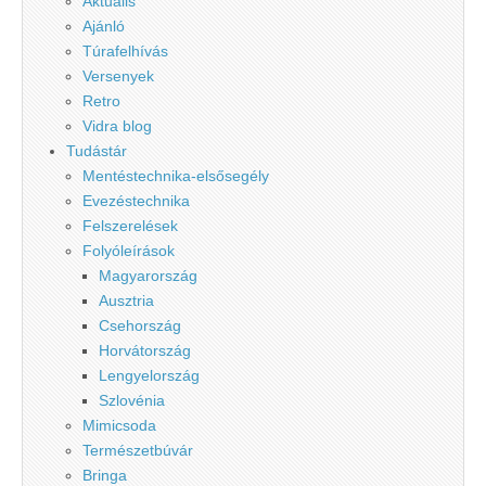
Aktuális
Ajánló
Túrafelhívás
Versenyek
Retro
Vidra blog
Tudástár
Mentéstechnika-elsősegély
Evezéstechnika
Felszerelések
Folyóleírások
Magyarország
Ausztria
Csehország
Horvátország
Lengyelország
Szlovénia
Mimicsoda
Természetbúvár
Bringa