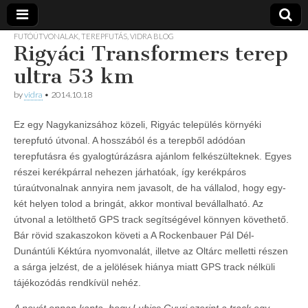
FUTÓÚTVONALAK
,
TEREPFUTÁS
,
VIDRA BLOG
Rigyáci Transformers terep
Vidra
… vízitúra
szervezés,
ultra 53 km
vadvíz,
Vízitúra
kajakoktatás,
by
vidra
•
2014.10.18
kajak-kenu
bolt,
vidraságok…
Ez egy Nagykanizsához közeli, Rigyác település környéki
terepfutó útvonal. A hosszából és a terepből adódóan
terepfutásra és gyalogtúrázásra ajánlom felkészülteknek. Egyes
részei kerékpárral nehezen járhatóak, így kerékpáros
túraútvonalnak annyira nem javasolt, de ha vállalod, hogy egy-
két helyen tolod a bringát, akkor montival bevállalható. Az
útvonal a letölthető GPS track segítségével könnyen követhető.
Bár rövid szakaszokon követi a A Rockenbauer Pál Dél-
Dunántúli Kéktúra nyomvonalát, illetve az Oltárc melletti részen
a sárga jelzést, de a jelölések hiánya miatt GPS track nélküli
tájékozódás rendkívül nehéz.