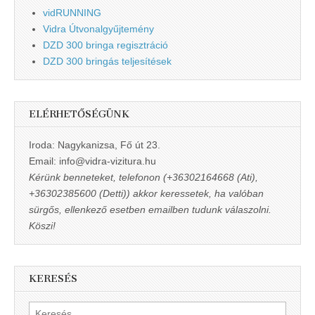
vidRUNNING
Vidra Útvonalgyűjtemény
DZD 300 bringa regisztráció
DZD 300 bringás teljesítések
ELÉRHETŐSÉGÜNK
Iroda: Nagykanizsa, Fő út 23.
Email: info@vidra-vizitura.hu
Kérünk benneteket, telefonon (+36302164668 (Ati),
+36302385600 (Detti)) akkor keressetek, ha valóban
sürgős, ellenkező esetben emailben tudunk válaszolni.
Köszi!
KERESÉS
Keresés: