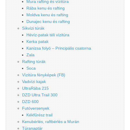
Mura rafting és vízitúra
Rába kenu és rafting
Moldva kenu és rafting
Dunajec kenu és rafting
Síkvízi túrák
Hévíz-patak téli vízitúra
Kerka patak
Kanizsa folyó – Principális csatorna
Zala
Rafting túrák
Soca
Vízitúra fényképek (FB)
Vadvízi kajak
UltraRába 215
DZD Ultra Trail 300
DZD 600
Futóversenyek
Kékfűrész trail
Kenubérlés, raftbérlés a Murán
Túranaptár