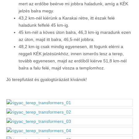
mert az erdőbe beérve mi jobbra haladunk, amíg a KÉK
jelzés balra megy.
43,2 km-nél kiérünk a Karakai rétre, itt észak felé
haladunk felfelé 45 km-ig.
45 km-nél a köves úton balra, 46,3 km-ig maradunk ezen
az úton, majd itt balra, 46,5-nél jobbra.
48,2 km-ig csak mindig egyenesen, itt fogunk elérni a
reggeli KÉK jelzésünkhöz, innen ismerős lesz a terep,
tovább egyenesen, majd az erdőből kiérve 51,8 km-nél
balra a falu felé, majd vissza a templomhoz.
Jó terepfutást és gyalogtúrázást kívánok!