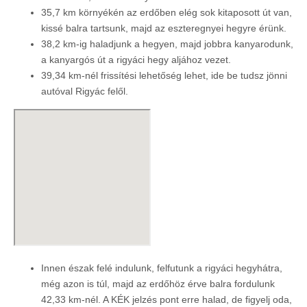
35,7 km környékén az erdőben elég sok kitaposott út van,
kissé balra tartsunk, majd az eszteregnyei hegyre érünk.
38,2 km-ig haladjunk a hegyen, majd jobbra kanyarodunk,
a kanyargós út a rigyáci hegy aljához vezet.
39,34 km-nél frissítési lehetőség lehet, ide be tudsz jönni
autóval Rigyác felől.
Innen észak felé indulunk, felfutunk a rigyáci hegyhátra,
még azon is túl, majd az erdőhöz érve balra fordulunk
42,33 km-nél. A KÉK jelzés pont erre halad, de figyelj oda,