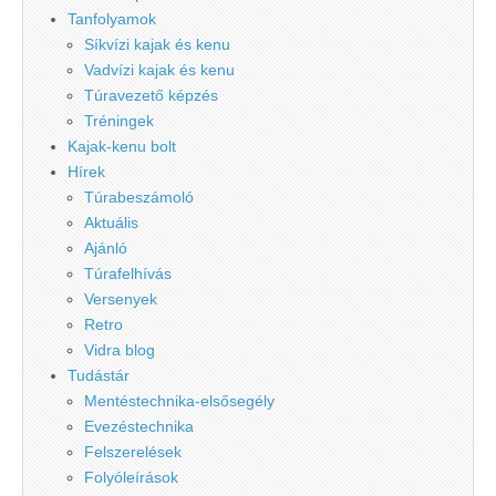
Tanfolyamok
Síkvízi kajak és kenu
Vadvízi kajak és kenu
Túravezető képzés
Tréningek
Kajak-kenu bolt
Hírek
Túrabeszámoló
Aktuális
Ajánló
Túrafelhívás
Versenyek
Retro
Vidra blog
Tudástár
Mentéstechnika-elsősegély
Evezéstechnika
Felszerelések
Folyóleírások