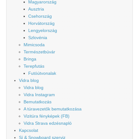
Magyarország
Ausztria
Csehország
Horvátország
Lengyelország
Szlovénia
Mimicsoda
Természetbúvár
Bringa
Terepfutás
Futóútvonalak
Vidra blog
Vidra blog
Vidra Instagram
Bemutatkozás
A túravezetők bemutatkozása
Vizitúra fényképek (FB)
Vidra Strava edzésnapló
Kapcsolat
Sí & Snowboard szerviz