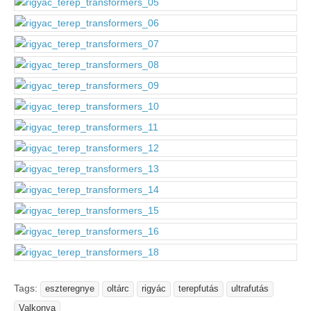
Tags:
eszteregnye
oltárc
rigyác
terepfutás
ultrafutás
Valkonya