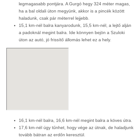
legmagasabb pontjára. A Gurgó hegy 324 méter magas,
ha a bal oldali úton megyünk, akkor is a pincék között
haladunk, csak pár méterrel lejjebb.
15,1 km-nél balra kanyarodunk, 15,5 km-nél, a lejtő alján
a padoknál megint balra. Ide könnyen bejön a Szuloki
úton az autó, jó frissítő állomás lehet ez a hely.
16,1 km-nél balra, 16,6 km-nél megint balra a köves útra.
17,6 km-nél úgy tűnhet, hogy vége az útnak, de haladjunk
tovább bátran az erdőn keresztül.