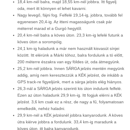
18,4 km-nél balra, majd 18,55 km-nél jobbra. Itt figyelj
oda, mert itt könnyen el lehet kavarni.
Nagy levegő, fájni fog. Felfelé 19,14-ig, jobbra, tovább fel
egyenesen 20,4-ig. Az itteni magasságunk csak pár
méterrel marad el a Gurgó hegytől.
20,4 km-nél balra a köves úton. 23,3 km-ig lefelé futunk a
köves úton a sorompóig.
24,1 km-ig haladunk a már nem használt kisvasút sínjei
között. Itt elérünk a Márki tóhoz, balra fordulunk a tó előtt,
200 méterre északra van egy földes út, oda átmegyünk.
25,2 km-nél jobbra. Innen SÁRGA jelzés mentén megyünk
addig, amíg nem keresztezzük a KÉK jelzést, de inkább a
GPS track-re figyeljünk, mert a sárga jelzés elég hiányos.
26,3-nál a SÁRGA jelzés szerinti kis úton indulunk felfelé.
Ezen az úton haladunk 29,9 km-ig. Itt fogjuk elérni a KÉK
jelzést. 3,6 km csak ez a rész, de nagy a fű, folyamatosan
emelkedik, nehéz haladni.
29,9 km-nél a KÉK jelzésnél jobbra kanyarodunk. A köves
útra kiérve jobbra a fordulunk. 33,4 km-ig maradunk a
köves úton, itt balra kanyarodunk.