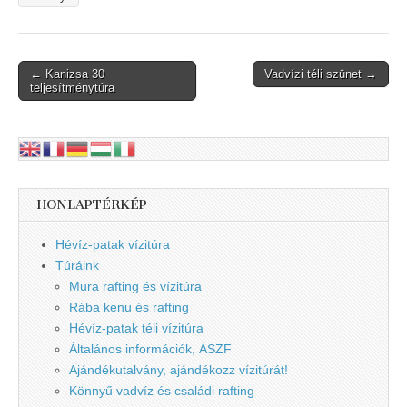
Post
← Kanizsa 30
Vadvízi téli szünet →
teljesítménytúra
navigation
HONLAPTÉRKÉP
Hévíz-patak vízitúra
Túráink
Mura rafting és vízitúra
Rába kenu és rafting
Hévíz-patak téli vízitúra
Általános információk, ÁSZF
Ajándékutalvány, ajándékozz vízitúrát!
Könnyű vadvíz és családi rafting