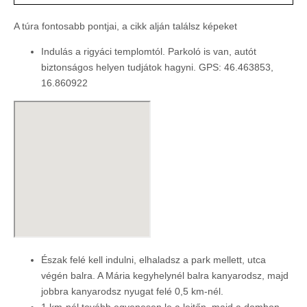
A túra fontosabb pontjai, a cikk alján találsz képeket
Indulás a rigyáci templomtól. Parkoló is van, autót
biztonságos helyen tudjátok hagyni. GPS: 46.463853,
16.860922
Észak felé kell indulni, elhaladsz a park mellett, utca
végén balra. A Mária kegyhelynél balra kanyarodsz, majd
jobbra kanyarodsz nyugat felé 0,5 km-nél.