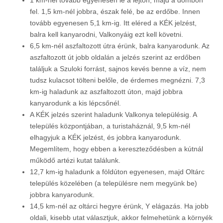
1 km-nél tovább egyenesen le a lejtőn, majd a dombon
fel. 1,5 km-nél jobbra, észak felé, be az erdőbe. Innen
tovább egyenesen 5,1 km-ig. Itt eléred a KÉK jelzést,
balra kell kanyarodni, Valkonyáig ezt kell követni.
6,5 km-nél aszfaltozott útra érünk, balra kanyarodunk. Az
aszfaltozott út jobb oldalán a jelzés szerint az erdőben
találjuk a Szuloki forrást, sajnos kevés benne a víz, nem
tudsz kulacsot tölteni belőle, de érdemes megnézni. 7,3
km-ig haladunk az aszfaltozott úton, majd jobbra
kanyarodunk a kis lépcsőnél.
A KÉK jelzés szerint haladunk Valkonya településig. A
település központjában, a turistaháznál, 9,5 km-nél
elhagyjuk a KÉK jelzést, és jobbra kanyarodunk.
Megemlítem, hogy ebben a kereszteződésben a kútnál
működő artézi kutat találunk.
12,7 km-ig haladunk a földúton egyenesen, majd Oltárc
település közelében (a településre nem megyünk be)
jobbra kanyarodunk.
14,5 km-nél az oltárci hegyre érünk, Y elágazás. Ha jobb
oldali, kisebb utat választjuk, akkor felmehetünk a környék