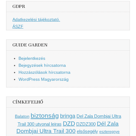
GDPR
Adatkezelési tájékoztató.
ÁSZF
GUIDE GARDEN
Bejelentkezés
Bejegyzések hírcsatorna
Hozzászólások hírcsatorna
WordPress Magyarország
CÍMKEFELHŐ
biztonság
bringa
Del Zala Dombjai Ultra
Balaton
DZD
Dél Zala
Trail 300 utvonal leiras
DZDZ300
Dombjai Ultra Trail 300
elsősegély
eszteregnye