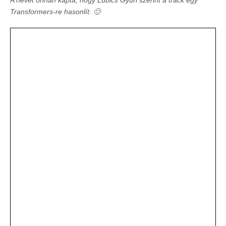
A nevét onnan kapta, hogy Lubics Gyuri szerint a track egy
Transformers-re hasonlít. 🙂