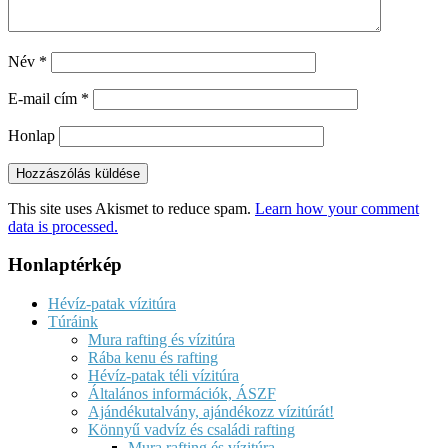
Név
*
E-mail cím
*
Honlap
This site uses Akismet to reduce spam.
Learn how your comment
data is processed.
Honlaptérkép
Hévíz-patak vízitúra
Túráink
Mura rafting és vízitúra
Rába kenu és rafting
Hévíz-patak téli vízitúra
Általános információk, ÁSZF
Ajándékutalvány, ajándékozz vízitúrát!
Könnyű vadvíz és családi rafting
Mura rafting és vízitúra