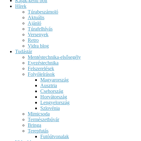
Kajak-kenu bolt
Hírek
Túrabeszámoló
Aktuális
Ajánló
Túrafelhívás
Versenyek
Retro
Vidra blog
Tudástár
Mentéstechnika-elsősegély
Evezéstechnika
Felszerelések
Folyóleírások
Magyarország
Ausztria
Csehország
Horvátország
Lengyelország
Szlovénia
Mimicsoda
Természetbúvár
Bringa
Terepfutás
Futóútvonalak