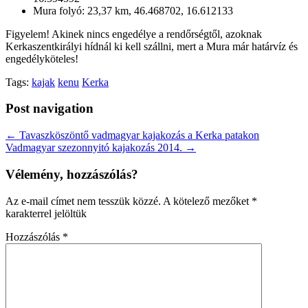
Mura folyó: 23,37 km, 46.468702, 16.612133
Figyelem! Akinek nincs engedélye a rendőrségtől, azoknak
Kerkaszentkirályi hídnál ki kell szállni, mert a Mura már határvíz és
engedélyköteles!
Tags:
kajak
kenu
Kerka
Post navigation
← Tavaszköszöntő vadmagyar kajakozás a Kerka patakon
Vadmagyar szezonnyitó kajakozás 2014. →
Vélemény, hozzászólás?
Az e-mail címet nem tesszük közzé.
A kötelező mezőket
*
karakterrel jelöltük
Hozzászólás
*