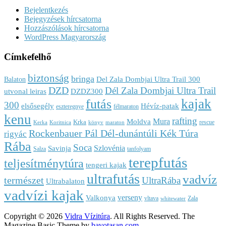
Bejelentkezés
Bejegyzések hírcsatorna
Hozzászólások hírcsatorna
WordPress Magyarország
Címkefelhő
biztonság
bringa
Del Zala Dombjai Ultra Trail 300
Balaton
DZD
Dél Zala Dombjai Ultra Trail
utvonal leiras
DZDZ300
kajak
futás
300
elsősegély
Hévíz-patak
eszteregnye
félmaraton
kenu
rafting
Mura
Moldva
Krka
rescue
Kerka
Koritnica
könyv
maraton
Rockenbauer Pál Dél-dunántúli Kék Túra
rigyác
Rába
Soca
Szlovénia
Savinja
Salza
tanfolyam
terepfutás
teljesítménytúra
tengeri kajak
ultrafutás
vadvíz
természet
UltraRába
Ultrabalaton
vadvízi kajak
verseny
Valkonya
vltava
Zala
whitewater
Copyright © 2026
Vidra Vízitúra
. All Rights Reserved.
The
Magazine Basic Theme by
bavotasan.com
.