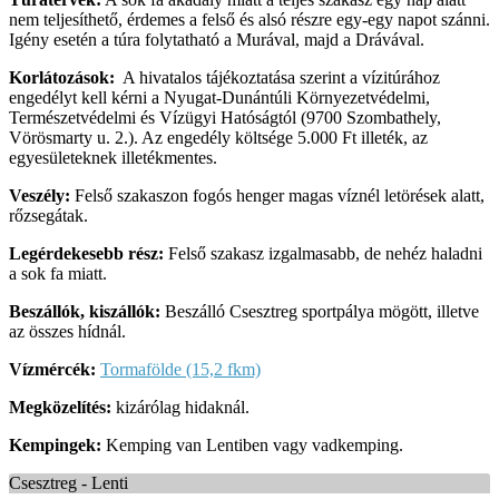
nem teljesíthető, érdemes a felső és alsó részre egy-egy napot szánni.
Igény esetén a túra folytatható a Murával, majd a Drávával.
Korlátozások:
A hivatalos tájékoztatása szerint a vízitúrához
engedélyt kell kérni a Nyugat-Dunántúli Környezetvédelmi,
Természetvédelmi és Vízügyi Hatóságtól (9700 Szombathely,
Vörösmarty u. 2.). Az engedély költsége 5.000 Ft illeték, az
egyesületeknek illetékmentes.
Veszély:
Felső szakaszon fogós henger magas víznél letörések alatt,
rőzsegátak.
Legérdekesebb rész:
Felső szakasz izgalmasabb, de nehéz haladni
a sok fa miatt.
Beszállók, kiszállók:
Beszálló
Csesztreg sportpálya mögött, illetve
az összes hídnál.
Vízmércék:
Tormafölde (15,2 fkm)
Megközelítés:
kizárólag hidaknál.
Kempingek:
Kemping van Lentiben vagy vadkemping.
Csesztreg - Lenti