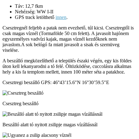
Táv: 12,7 fkm
Nehézség: WW I-II
GPS track letölthető
innen
.
Csesztregnél feljebb a patak nem evezhető, túl kicsi. Csesztregtől is
csak magas víznél (Tormafölde 50 cm felett). A javasolt hajónem
egyszemélyes vadvízi kajak, magas víznél kezdőknek nem
javaslom.A sok belógó fa miatt javasolt a sisak és szemüveg
viselése.
A beszálló megközelíthető a település északi végén, egy kis földes
úton kell lekanyarodni a tó felé. Öltözködése, cuccolásra alkalmas
hely a kis fa templom mellett, innen 100 méter séta a patakhoz.
Csesztregi beszálló GPS: 46°43’15.6″N 16°30’59.5″E
Csesztreg beszálló
Beszálló alatt tó nyitott zsilipje magas vízállásnál