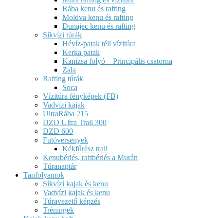
Rába kenu és rafting
Moldva kenu és rafting
Dunajec kenu és rafting
Síkvízi túrák
Hévíz-patak téli vízitúra
Kerka patak
Kanizsa folyó – Principális csatorna
Zala
Rafting túrák
Soca
Vízitúra fényképek (FB)
Vadvízi kajak
UltraRába 215
DZD Ultra Trail 300
DZD 600
Futóversenyek
Kékfűrész trail
Kenubérlés, raftbérlés a Murán
Túranaptár
Tanfolyamok
Síkvízi kajak és kenu
Vadvízi kajak és kenu
Túravezető képzés
Tréningek