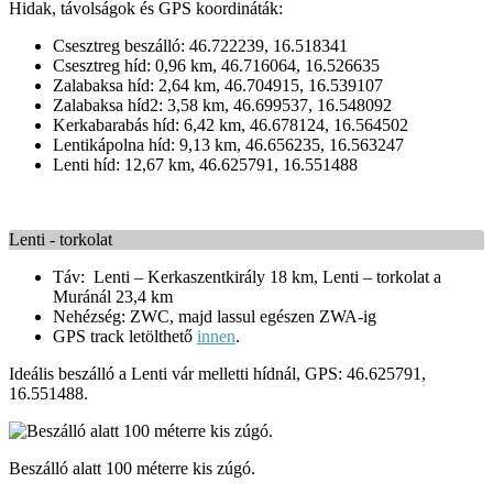
Hidak, távolságok és GPS koordináták:
Csesztreg beszálló: 46.722239, 16.518341
Csesztreg híd: 0,96 km, 46.716064, 16.526635
Zalabaksa híd: 2,64 km, 46.704915, 16.539107
Zalabaksa híd2: 3,58 km, 46.699537, 16.548092
Kerkabarabás híd: 6,42 km, 46.678124, 16.564502
Lentikápolna híd: 9,13 km, 46.656235, 16.563247
Lenti híd: 12,67 km, 46.625791, 16.551488
Lenti - torkolat
Táv: Lenti – Kerkaszentkirály 18 km, Lenti – torkolat a
Muránál 23,4 km
Nehézség: ZWC, majd lassul egészen ZWA-ig
GPS track letölthető
innen
.
Ideális beszálló a Lenti vár melletti hídnál, GPS: 46.625791,
16.551488.
Beszálló alatt 100 méterre kis zúgó.