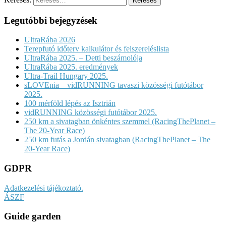
Legutóbbi bejegyzések
UltraRába 2026
Terepfutó időterv kalkulátor és felszereléslista
UltraRába 2025. – Detti beszámolója
UltraRába 2025. eredmények
Ultra-Trail Hungary 2025.
sLOVEnia – vidRUNNING tavaszi közösségi futótábor
2025.
100 mérföld lépés az Isztrián
vidRUNNING közösségi futótábor 2025.
250 km a sivatagban önkéntes szemmel (RacingThePlanet –
The 20-Year Race)
250 km futás a Jordán sivatagban (RacingThePlanet – The
20-Year Race)
GDPR
Adatkezelési tájékoztató.
ÁSZF
Guide garden