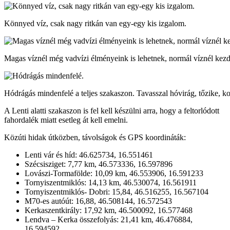
Könnyed víz, csak nagy ritkán van egy-egy kis izgalom.
Magas víznél még vadvízi élményeink is lehetnek, normál víznél kezd
Hódrágás mindenfelé a teljes szakaszon. Tavasszal hóvirág, tőzike, ko
A Lenti alatti szakaszon is fel kell készülni arra, hogy a feltorlódott
fahordalék miatt esetleg át kell emelni.
Közúti hidak útközben, távolságok és GPS koordináták:
Lenti vár és híd: 46.625734, 16.551461
Szécsisziget: 7,77 km, 46.573336, 16.597896
Lovászi-Tormafölde: 10,09 km, 46.553906, 16.591233
Tornyiszentmiklós: 14,13 km, 46.530074, 16.561911
Tornyiszentmiklós- Dobri: 15,84, 46.516255, 16.567104
M70-es autóút: 16,88, 46.508144, 16.572543
Kerkaszentkirály: 17,92 km, 46.500092, 16.577468
Lendva – Kerka összefolyás: 21,41 km, 46.476884,
16.594592