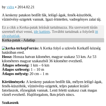
by
vidra
•
2014.02.21
A keskeny patakon bedőlt fák, lelógó ágak, fenék-küszöbök,
vízinövény-szigetek vannak. Igazi érintetlen, vadregényes zalai táj.
Ez a cikk a Kerka-patak leírását tartalmazza. Ha szervezett túrán
szeretnél részt venni,
ide kattints
. További tartalmak a folyóról
itt
olvashatóak
.
Kerka-patak - Adatlap
Forrás:
A Kerka folyó a szlovén Kerkafő község
határában ered.
Hossz:
Hossza hatvan kilométer, magyar szakasz 53 km. Az 53
kilométeres magyar szakaszból 36 kilométer evezhető.
Átlagos sebesség:
1 km – 6 km
Átlagos szélesség:
1 – 10 m
Átlagos mélység:
20 cm – 1 m
Körülmények:
A keskeny patakon bedőlt fák, mélyen lelógó ágak,
fenék-küszöbök, vízinövény-szigetek, teljes patakot lezáró
fatorlaszok, rőzsegátak vannak. Lenti feletti szakasz csak magas
víznél evezhető. Hajóforgalom, fkm-jelzés nincs.
Szakaszok