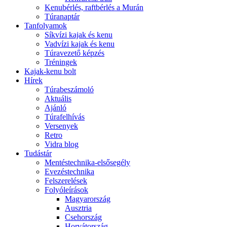
Kenubérlés, raftbérlés a Murán
Túranaptár
Tanfolyamok
Síkvízi kajak és kenu
Vadvízi kajak és kenu
Túravezető képzés
Tréningek
Kajak-kenu bolt
Hírek
Túrabeszámoló
Aktuális
Ajánló
Túrafelhívás
Versenyek
Retro
Vidra blog
Tudástár
Mentéstechnika-elsősegély
Evezéstechnika
Felszerelések
Folyóleírások
Magyarország
Ausztria
Csehország
Horvátország