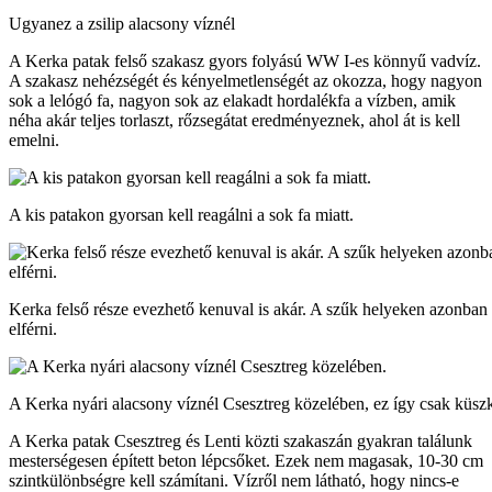
Ugyanez a zsilip alacsony víznél
A Kerka patak felső szakasz gyors folyású WW I-es könnyű vadvíz.
A szakasz nehézségét és kényelmetlenségét az okozza, hogy nagyon
sok a lelógó fa, nagyon sok az elakadt hordalékfa a vízben, amik
néha akár teljes torlaszt, rőzsegátat eredményeznek, ahol át is kell
emelni.
A kis patakon gyorsan kell reagálni a sok fa miatt.
Kerka felső része evezhető kenuval is akár. A szűk helyeken azonban
elférni.
A Kerka nyári alacsony víznél Csesztreg közelében, ez így csak küszk
A Kerka patak Csesztreg és Lenti közti szakaszán gyakran találunk
mesterségesen épített beton lépcsőket. Ezek nem magasak, 10-30 cm
szintkülönbségre kell számítani. Vízről nem látható, hogy nincs-e