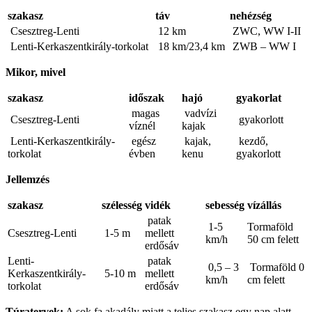
szakasz
táv
nehézség
Csesztreg-Lenti
12 km
ZWC, WW I-II
Lenti-Kerkaszentkirály-torkolat
18 km/23,4 km
ZWB – WW I
Mikor, mivel
szakasz
időszak
hajó
gyakorlat
magas
vadvízi
Csesztreg-Lenti
gyakorlott
víznél
kajak
Lenti-Kerkaszentkirály-
egész
kajak,
kezdő,
torkolat
évben
kenu
gyakorlott
Jellemzés
szakasz
szélesség
vidék
sebesség
vízállás
patak
1-5
Tormaföld
Csesztreg-Lenti
1-5 m
mellett
km/h
50 cm felett
erdősáv
Lenti-
patak
0,5 – 3
Tormaföld 0
Kerkaszentkirály-
5-10 m
mellett
km/h
cm felett
torkolat
erdősáv
Túratervek:
A sok fa akadály miatt a teljes szakasz egy nap alatt