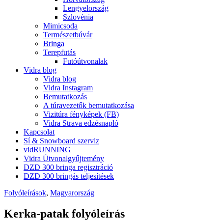
Lengyelország
Szlovénia
Mimicsoda
Természetbúvár
Bringa
Terepfutás
Futóútvonalak
Vidra blog
Vidra blog
Vidra Instagram
Bemutatkozás
A túravezetők bemutatkozása
Vizitúra fényképek (FB)
Vidra Strava edzésnapló
Kapcsolat
Sí & Snowboard szerviz
vidRUNNING
Vidra Útvonalgyűjtemény
DZD 300 bringa regisztráció
DZD 300 bringás teljesítések
Folyóleírások
,
Magyarország
Kerka-patak folyóleírás