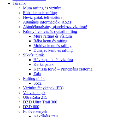
Túráink
Mura rafting és vízitúra
Rába kenu és rafting
Hévíz-patak téli vízitúra
Általános információk, ÁSZF
Ajándékutalvány, ajándékozz vízitúrát!
Könnyű vadvíz és családi rafting
Mura rafting és vízitúra
Rába kenu és rafting
Moldva kenu és rafting
Dunajec kenu és rafting
Síkvízi túrák
Hévíz-patak téli vízitúra
Kerka patak
Kanizsa folyó – Principális csatorna
Zala
Rafting túrák
Soca
Vízitúra fényképek (FB)
Vadvízi kajak
UltraRába 215
DZD Ultra Trail 300
DZD 600
Futóversenyek
Kékfűrész trail