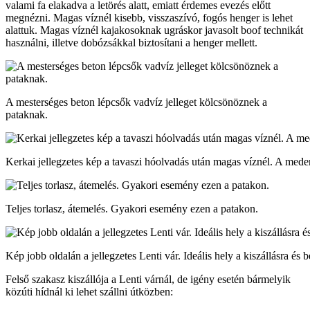
valami fa elakadva a letörés alatt, emiatt érdemes evezés előtt
megnézni. Magas víznél kisebb, visszaszívó, fogós henger is lehet
alattuk. Magas víznél kajakosoknak ugráskor javasolt boof technikát
használni, illetve dobózsákkal biztosítani a henger mellett.
A mesterséges beton lépcsők vadvíz jelleget kölcsönöznek a
pataknak.
Kerkai jellegzetes kép a tavaszi hóolvadás után magas víznél. A meder
Teljes torlasz, átemelés. Gyakori esemény ezen a patakon.
Kép jobb oldalán a jellegzetes Lenti vár. Ideális hely a kiszállásra és b
Felső szakasz kiszállója a Lenti várnál, de igény esetén bármelyik
közúti hídnál ki lehet szállni útközben: