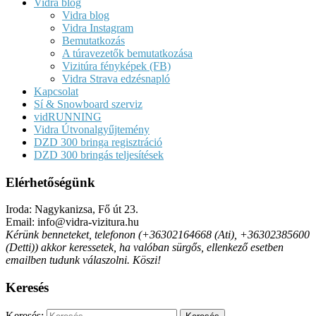
Vidra blog
Vidra blog
Vidra Instagram
Bemutatkozás
A túravezetők bemutatkozása
Vizitúra fényképek (FB)
Vidra Strava edzésnapló
Kapcsolat
Sí & Snowboard szerviz
vidRUNNING
Vidra Útvonalgyűjtemény
DZD 300 bringa regisztráció
DZD 300 bringás teljesítések
Elérhetőségünk
Iroda: Nagykanizsa, Fő út 23.
Email: info@vidra-vizitura.hu
Kérünk benneteket, telefonon (+36302164668 (Ati), +36302385600
(Detti)) akkor keressetek, ha valóban sürgős, ellenkező esetben
emailben tudunk válaszolni. Köszi!
Keresés
Keresés: