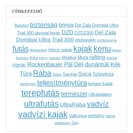
CÍMKEFELHŐ
biztonság
bringa
Del Zala Dombjai Ultra
Balaton
DZD
Dél Zala
Trail 300 utvonal leiras
DZDZ300
Dombjai Ultra Trail 300
elsősegély
eszteregnye
kenu
futás
kajak
Hévíz-patak
félmaraton
Kerka
rafting
Mura
Moldva
Krka
Koritnica
könyv
maraton
rescue
Rockenbauer Pál Dél-dunántúli Kék
rigyác
Rába
Túra
Soca
Szlovénia
Savinja
Salza
teljesítménytúra
tengeri kajak
tanfolyam
terepfutás
természet
Ultrabalaton
ultrafutás
vadvíz
UltraRába
vadvízi kajak
verseny
Valkonya
vltava
Zala
whitewater