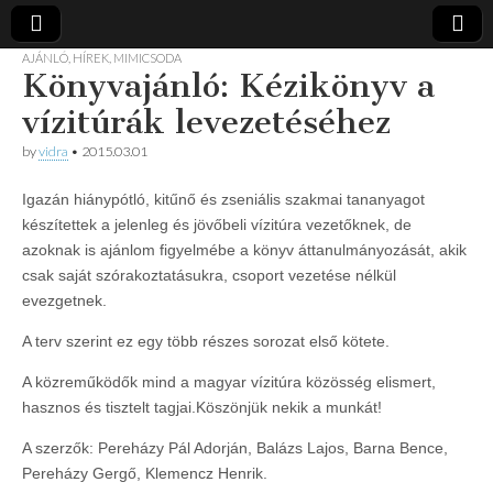
AJÁNLÓ
,
HÍREK
,
MIMICSODA
Könyvajánló: Kézikönyv a
Vidra
… vízitúra
szervezés,
vízitúrák levezetéséhez
vadvíz,
Vízitúra
kajakoktatás,
by
vidra
•
2015.03.01
kajak-kenu
bolt,
vidraságok…
Igazán hiánypótló, kitűnő és zseniális szakmai tananyagot
készítettek a jelenleg és jövőbeli vízitúra vezetőknek, de
azoknak is ajánlom figyelmébe a könyv áttanulmányozását, akik
csak saját szórakoztatásukra, csoport vezetése nélkül
evezgetnek.
A terv szerint ez egy több részes sorozat első kötete.
A közreműködők mind a magyar vízitúra közösség elismert,
hasznos és tisztelt tagjai.Köszönjük nekik a munkát!
A szerzők: Pereházy Pál Adorján, Balázs Lajos, Barna Bence,
Pereházy Gergő, Klemencz Henrik.