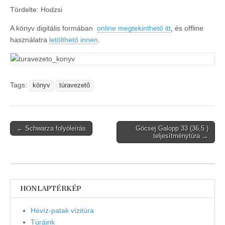
Tördelte: Hodzsi
A könyv digitális formában
online megtekinthető itt
, és offline
használatra
letölthető innen
.
Tags:
könyv
túravezető
Post
← Schwarza folyóleírás
Göcsej Galopp 33 (36,5 )
teljesítménytúra →
navigation
HONLAPTÉRKÉP
Hévíz-patak vízitúra
Túráink