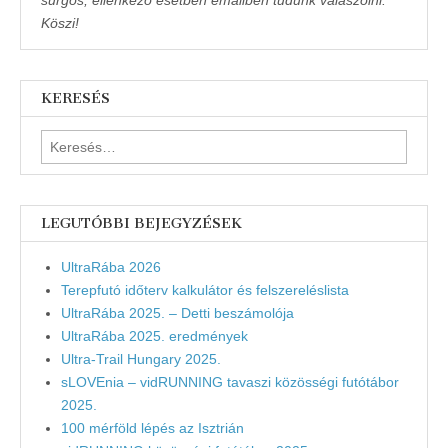
sürgős, ellenkező esetben emailben tudunk válaszolni.
Köszi!
KERESÉS
Keresés:
LEGUTÓBBI BEJEGYZÉSEK
UltraRába 2026
Terepfutó időterv kalkulátor és felszereléslista
UltraRába 2025. – Detti beszámolója
UltraRába 2025. eredmények
Ultra-Trail Hungary 2025.
sLOVEnia – vidRUNNING tavaszi közösségi futótábor
2025.
100 mérföld lépés az Isztrián