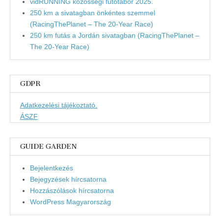
vidRUNNING közösségi futótábor 2025.
250 km a sivatagban önkéntes szemmel
(RacingThePlanet – The 20-Year Race)
250 km futás a Jordán sivatagban (RacingThePlanet –
The 20-Year Race)
GDPR
Adatkezelési tájékoztató.
ÁSZF
GUIDE GARDEN
Bejelentkezés
Bejegyzések hírcsatorna
Hozzászólások hírcsatorna
WordPress Magyarország