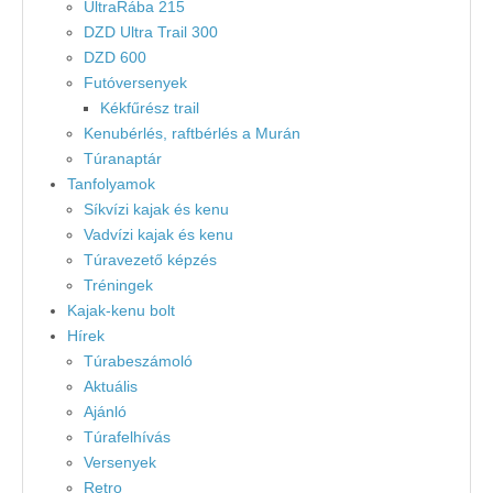
UltraRába 215
DZD Ultra Trail 300
DZD 600
Futóversenyek
Kékfűrész trail
Kenubérlés, raftbérlés a Murán
Túranaptár
Tanfolyamok
Síkvízi kajak és kenu
Vadvízi kajak és kenu
Túravezető képzés
Tréningek
Kajak-kenu bolt
Hírek
Túrabeszámoló
Aktuális
Ajánló
Túrafelhívás
Versenyek
Retro