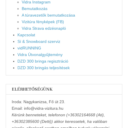
Vidra Instagram
Bemutatkozás
A túravezetők bemutatkozása
Vizitúra fényképek (FB)
Vidra Strava edzésnapló
Kapcsolat
Sí & Snowboard szerviz
vidRUNNING
Vidra Útvonalgyűjtemény
DZD 300 bringa regisztráció
DZD 300 bringás teljesítések
ELÉRHETŐSÉGÜNK
Iroda: Nagykanizsa, Fő út 23.
Email: info@vidra-vizitura.hu
Kérünk benneteket, telefonon (+36302164668 (Ati),
+36302385600 (Detti)) akkor keressetek, ha valóban