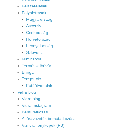
Felszerelések
Folyóleírások
Magyarország
Ausztria
Csehország
Horvátország
Lengyelország
Szlovénia
Mimicsoda
Természetbúvár
Bringa
Terepfutás
Futóútvonalak
Vidra blog
Vidra blog
Vidra Instagram
Bemutatkozás
A túravezetők bemutatkozása
Vizitúra fényképek (FB)