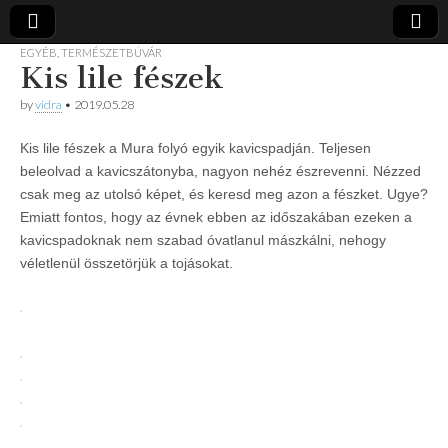
EGYÉB
,
TERMÉSZETBÚVÁR
Kis lile fészek
Vidra
… vízitúra
szervezés,
by
vidra
•
2019.05.28
vadvíz,
Vízitúra
kajakoktatás,
kajak-kenu
Kis lile fészek a Mura folyó egyik kavicspadján. Teljesen
bolt,
beleolvad a kavicszátonyba, nagyon nehéz észrevenni. Nézzed
vidraságok…
csak meg az utolsó képet, és keresd meg azon a fészket. Ugye?
Emiatt fontos, hogy az évnek ebben az időszakában ezeken a
kavicspadoknak nem szabad óvatlanul mászkálni, nehogy
véletlenül összetörjük a tojásokat.