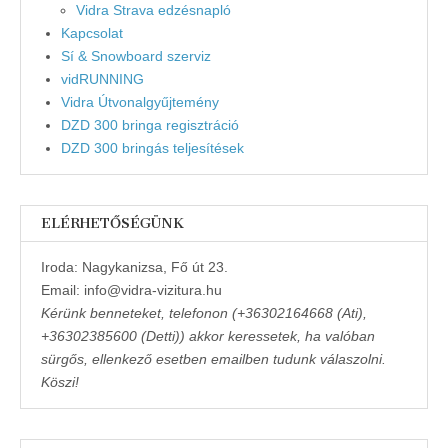
Vidra Strava edzésnapló
Kapcsolat
Sí & Snowboard szerviz
vidRUNNING
Vidra Útvonalgyűjtemény
DZD 300 bringa regisztráció
DZD 300 bringás teljesítések
ELÉRHETŐSÉGÜNK
Iroda: Nagykanizsa, Fő út 23.
Email: info@vidra-vizitura.hu
Kérünk benneteket, telefonon (+36302164668 (Ati),
+36302385600 (Detti)) akkor keressetek, ha valóban
sürgős, ellenkező esetben emailben tudunk válaszolni.
Köszi!