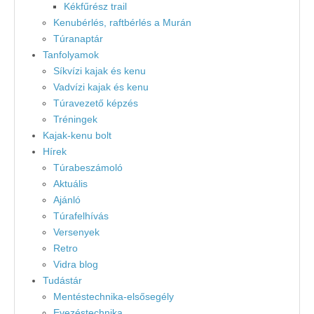
Kékfűrész trail
Kenubérlés, raftbérlés a Murán
Túranaptár
Tanfolyamok
Síkvízi kajak és kenu
Vadvízi kajak és kenu
Túravezető képzés
Tréningek
Kajak-kenu bolt
Hírek
Túrabeszámoló
Aktuális
Ajánló
Túrafelhívás
Versenyek
Retro
Vidra blog
Tudástár
Mentéstechnika-elsősegély
Evezéstechnika