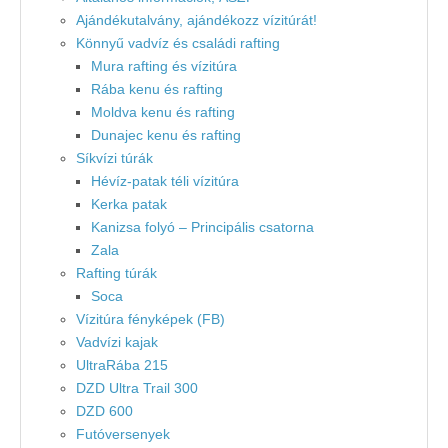
Ajándékutalvány, ajándékozz vízitúrát!
Könnyű vadvíz és családi rafting
Mura rafting és vízitúra
Rába kenu és rafting
Moldva kenu és rafting
Dunajec kenu és rafting
Síkvízi túrák
Hévíz-patak téli vízitúra
Kerka patak
Kanizsa folyó – Principális csatorna
Zala
Rafting túrák
Soca
Vízitúra fényképek (FB)
Vadvízi kajak
UltraRába 215
DZD Ultra Trail 300
DZD 600
Futóversenyek