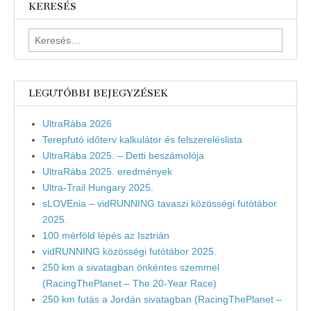
KERESÉS
Keresés:
LEGUTÓBBI BEJEGYZÉSEK
UltraRába 2026
Terepfutó időterv kalkulátor és felszereléslista
UltraRába 2025. – Detti beszámolója
UltraRába 2025. eredmények
Ultra-Trail Hungary 2025.
sLOVEnia – vidRUNNING tavaszi közösségi futótábor
2025.
100 mérföld lépés az Isztrián
vidRUNNING közösségi futótábor 2025.
250 km a sivatagban önkéntes szemmel
(RacingThePlanet – The 20-Year Race)
250 km futás a Jordán sivatagban (RacingThePlanet –