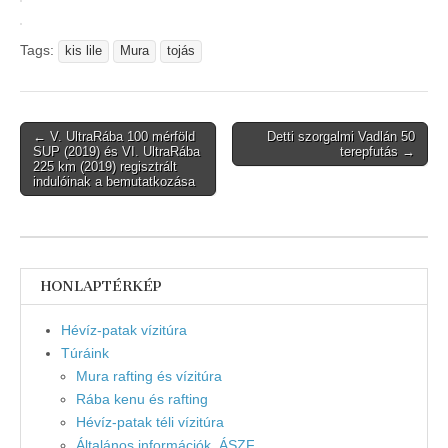
Tags:
kis lile
Mura
tojás
Post
← V. UltraRába 100 mérföld
Detti szorgalmi Vadlán 50
SUP (2019) és VI. UltraRába
terepfutás →
navigation
225 km (2019) regisztrált
indulóinak a bemutatkozása
HONLAPTÉRKÉP
Hévíz-patak vízitúra
Túráink
Mura rafting és vízitúra
Rába kenu és rafting
Hévíz-patak téli vízitúra
Általános információk, ÁSZF