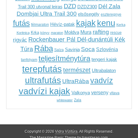
DZD
Dél Zala
Trail 300 utvonal leiras
DZDZ300
Dombjai Ultra Trail 300
elsősegély
eszteregnye
kenu
futás
kajak
Hévíz-patak
félmaraton
Kerka
rafting
Mura
Moldva
Krka
Koritnica
könyv
maraton
rescue
Rockenbauer Pál Dél-dunántúli Kék
rigyác
Rába
Túra
Soca
Szlovénia
Savinja
Salza
teljesítménytúra
tengeri kajak
tanfolyam
terepfutás
természet
Ultrabalaton
ultrafutás
vadvíz
UltraRába
vadvízi kajak
verseny
Valkonya
vltava
Zala
whitewater
Copyright © 2026
Vidra Vízitúra
. All Rights Reserved.
The Magazine Basic Theme by
bavotasan.com
.