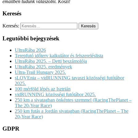
emailben tudunk válaszolni. Köszi!
Keresés
Keresés:
Legutóbbi bejegyzések
UltraRába 2026
Terepfutó időterv kalkulátor és felszereléslista
UltraRába 2025. – Detti beszámolója
UltraRába 2025. eredmények
Ultra-Trail Hungary 2025.
sLOVEnia – vidRUNNING tavaszi közösségi futótábor
2025.
100 mérföld lépés az Isztrián
vidRUNNING közösségi futótábor 2025.
250 km a sivatagban önkéntes szemmel (RacingThePlanet –
The 20-Year Race)
250 km futás a Jordán sivatagban (RacingThePlanet – The
20-Year Race)
GDPR