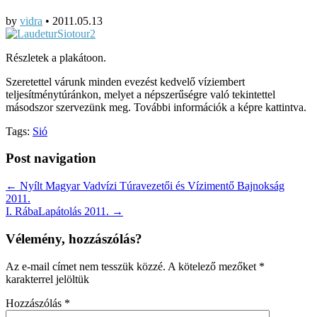
by
vidra
•
2011.05.13
Részletek a plakátoon.
Szeretettel várunk minden evezést kedvelő víziembert
teljesítménytúránkon, melyet a népszerűségre való tekintettel
másodszor szervezünk meg. További információk a képre kattintva.
Tags:
Sió
Post navigation
← Nyílt Magyar Vadvízi Túravezetői és Vízimentő Bajnokság
2011.
I. RábaLapátolás 2011. →
Vélemény, hozzászólás?
Az e-mail címet nem tesszük közzé.
A kötelező mezőket
*
karakterrel jelöltük
Hozzászólás
*