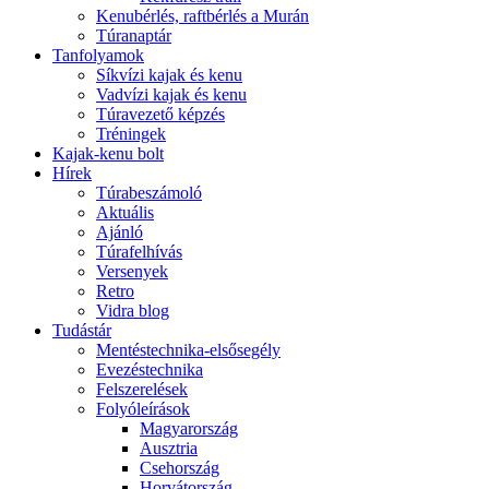
Kenubérlés, raftbérlés a Murán
Túranaptár
Tanfolyamok
Síkvízi kajak és kenu
Vadvízi kajak és kenu
Túravezető képzés
Tréningek
Kajak-kenu bolt
Hírek
Túrabeszámoló
Aktuális
Ajánló
Túrafelhívás
Versenyek
Retro
Vidra blog
Tudástár
Mentéstechnika-elsősegély
Evezéstechnika
Felszerelések
Folyóleírások
Magyarország
Ausztria
Csehország
Horvátország