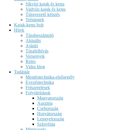
Síkvízi kajak és kenu
Vadvízi kajak és kenu
Túravezető képzés
Tréningek
Kajak-kenu bolt
Hírek
Túrabeszámoló
Aktuális
Ajánló
Túrafelhívás
Versenyek
Retro
Vidra blog
Tudástár
Mentéstechnika-elsősegély
Evezéstechnika
Felszerelések
Folyóleírások
Magyarország
Ausztria
Csehország
Horvátország
Lengyelország
Szlovénia
Mimicsoda