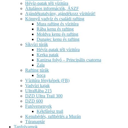
Hévíz-patak téli vízitúra
Általános információk, ÁSZF
Ajándékutalvány, ajándékozz vízitúrát!
Könnyű vadvíz és családi rafting
Mura rafting és vízitúra
Rába kenu és rafting
Moldva kenu és rafting
Dunajec kenu és rafting
Síkvízi túrák
Hévíz-patak téli vízitúra
Kerka patak
Kanizsa folyó – Principális csatorna
Zala
Rafting túrák
Soca
Vízitúra fényképek (FB)
Vadvízi kajak
UltraRába 215
DZD Ultra Trail 300
DZD 600
Futóversenyek
Kékfűrész trail
Kenubérlés, raftbérlés a Murán
Túranaptár
Tanfolyamok