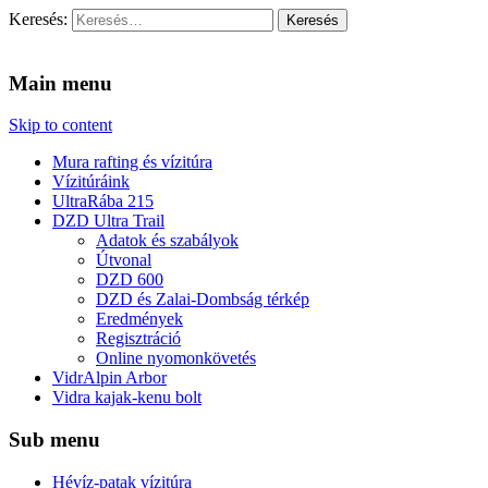
Keresés:
Vidra Vízitúra
… vízitúra szervezés, vadvíz, kajakoktatás, kajak-kenu bolt,
vidraságok…
Main menu
Skip to content
Mura rafting és vízitúra
Vízitúráink
UltraRába 215
DZD Ultra Trail
Adatok és szabályok
Útvonal
DZD 600
DZD és Zalai-Dombság térkép
Eredmények
Regisztráció
Online nyomonkövetés
VidrAlpin Arbor
Vidra kajak-kenu bolt
Sub menu
Hévíz-patak vízitúra