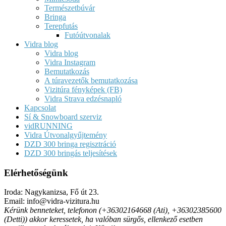
Természetbúvár
Bringa
Terepfutás
Futóútvonalak
Vidra blog
Vidra blog
Vidra Instagram
Bemutatkozás
A túravezetők bemutatkozása
Vizitúra fényképek (FB)
Vidra Strava edzésnapló
Kapcsolat
Sí & Snowboard szerviz
vidRUNNING
Vidra Útvonalgyűjtemény
DZD 300 bringa regisztráció
DZD 300 bringás teljesítések
Elérhetőségünk
Iroda: Nagykanizsa, Fő út 23.
Email: info@vidra-vizitura.hu
Kérünk benneteket, telefonon (+36302164668 (Ati), +36302385600
(Detti)) akkor keressetek, ha valóban sürgős, ellenkező esetben