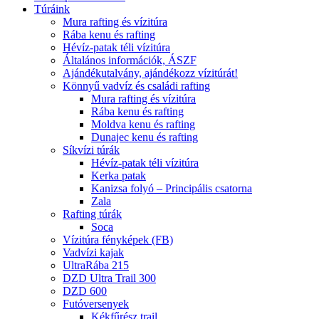
Túráink
Mura rafting és vízitúra
Rába kenu és rafting
Hévíz-patak téli vízitúra
Általános információk, ÁSZF
Ajándékutalvány, ajándékozz vízitúrát!
Könnyű vadvíz és családi rafting
Mura rafting és vízitúra
Rába kenu és rafting
Moldva kenu és rafting
Dunajec kenu és rafting
Síkvízi túrák
Hévíz-patak téli vízitúra
Kerka patak
Kanizsa folyó – Principális csatorna
Zala
Rafting túrák
Soca
Vízitúra fényképek (FB)
Vadvízi kajak
UltraRába 215
DZD Ultra Trail 300
DZD 600
Futóversenyek
Kékfűrész trail