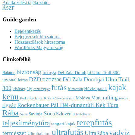
Adatkezelési tájékoztató.
ÁSZF
Guide garden
Bejelentkezés
Bejegyzések hírcsatorna
Hozzászólások hírcsatorna
WordPress Magyarország
Címkefelhő
biztonság
bringa
Del Zala Dombjai Ultra Trail 300
Balaton
DZD
Dél Zala Dombjai Ultra Trail
utvonal leiras
DZDZ300
kajak
futás
300
elsősegély
Hévíz-patak
eszteregnye
félmaraton
kenu
rafting
Mura
Moldva
Krka
rescue
Kerka
Koritnica
könyv
maraton
Rockenbauer Pál Dél-dunántúli Kék Túra
rigyác
Rába
Soca
Szlovénia
Savinja
Salza
tanfolyam
terepfutás
teljesítménytúra
tengeri kajak
ultrafutás
vadvíz
természet
UltraRába
Ultrabalaton