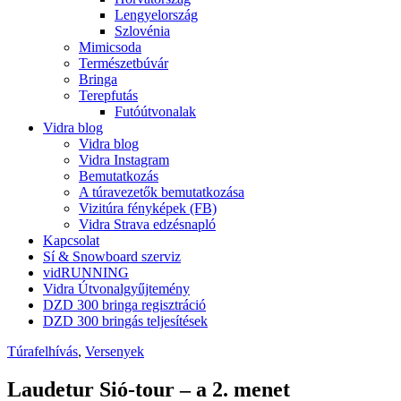
Lengyelország
Szlovénia
Mimicsoda
Természetbúvár
Bringa
Terepfutás
Futóútvonalak
Vidra blog
Vidra blog
Vidra Instagram
Bemutatkozás
A túravezetők bemutatkozása
Vizitúra fényképek (FB)
Vidra Strava edzésnapló
Kapcsolat
Sí & Snowboard szerviz
vidRUNNING
Vidra Útvonalgyűjtemény
DZD 300 bringa regisztráció
DZD 300 bringás teljesítések
Túrafelhívás
,
Versenyek
Laudetur Sió-tour – a 2. menet