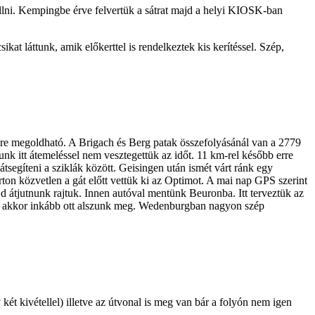
lni. Kempingbe érve felvertük a sátrat majd a helyi KIOSK-ban
kat láttunk, amik előkerttel is rendelkeztek kis kerítéssel. Szép,
ire megoldható. A Brigach és Berg patak összefolyásánál van a 2779
nk itt átemeléssel nem vesztegettük az időt. 11 km-rel később erre
átsegíteni a sziklák között. Geisingen után ismét várt ránk egy
ton közvetlen a gát előtt vettük ki az Optimot. A mai nap GPS szerint
d átjutnunk rajtuk. Innen autóval mentünk Beuronba. Itt terveztük az
hogy akkor inkább ott alszunk meg. Wedenburgban nagyon szép
két kivétellel) illetve az útvonal is meg van bár a folyón nem igen