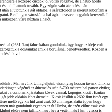
erencsére a középső cuccok jól voltak rögzítve, de a hátsó hordó
zet és indulhattunk tovább. Egy zúgón való átemelés után
án eljutottunk a gát oldalba, a szárazföldön is sikerült kiborítani a
gratni. Reidlingen városkán a bal ágban evezve megyünk keresztül. Itt
en miközben vízre húztam a hajót.
echtal (2631 fkm) falucskában gondoltuk, úgy hogy az ideje volt
tán szárogattuk a dolgainkat amik a borulásnál benedvesedtek. Közben a
emelésünk volt.
redtünk . Mai tervünk Ulmig eljutni, viszonylag hosszú távnak tűnik az
derkingen végénél az áthemelés után 6-700 méterre bal parton elvileg
 rakni , a csatorna kijáratában kövek vannak kopogós kicsit . Ezután
 a gát jobb oldalán lehet átemelni. Kicsit később a 2602 fkm ismét egy
lítésre méltó egy kis híd ,ami csak 60 cm magas alatta éppen hogy
, innen már gondoltuk egyenes az út Ulmba, de azért előtte csak volt
 klubot elsőre nem találtuk meg , így a végén még1 km-t vissza is