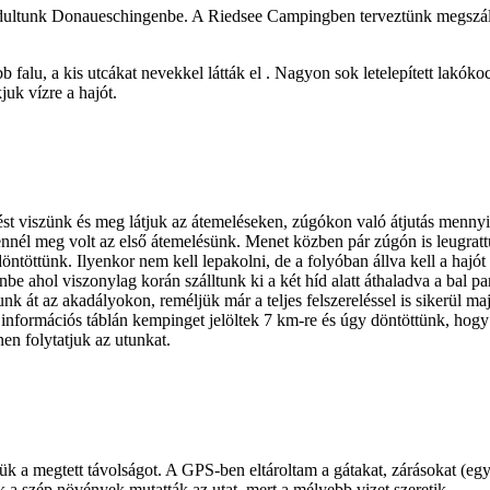
 indultunk Donaueschingenbe. A Riedsee Campingben terveztünk megszál
lu, a kis utcákat nevekkel látták el . Nagyon sok letelepített lakókocsi
juk vízre a hajót.
ést viszünk és meg látjuk az átemeléseken, zúgókon való átjutás menny
nnél meg volt az első átemelésünk. Menet közben pár zúgón is leugrattu
öntöttünk. Ilyenkor nem kell lepakolni, de a folyóban állva kell a hajót 
ahol viszonylag korán szálltunk ki a két híd alatt áthaladva a bal par
át az akadályokon, reméljük már a teljes felszereléssel is sikerül maj
egy információs táblán kempinget jelöltek 7 km-re és úgy döntöttünk, 
en folytatjuk az utunkat.
tük a megtett távolságot. A GPS-ben eltároltam a gátakat, zárásokat (egy 
k a szép növények mutatták az utat ,mert a mélyebb vizet szeretik.