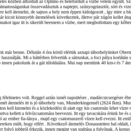
elés közben átfordult az Optimo és belefordult a vízbe velem együtt. Sz
kalmatosságunkat összevadásztuk a naptejet, szúnyogriasztót, sört és vi
ell átemelni, de sajnos a hely nem éppen kidolgozott , így mire a híd ut
 kicsit könnyebb átemelések következtek, illetve pár zúgón kellet átu
sónakot igaz itt is sikerült beesnem a vízbe, mert megbotlottam egy kőb
nk már benne. Délután 4 óra körül elértük aznapi táborhelyünket Oberm
ként használják. Mi a háttérben felvertük a sátrunkat, a foci pálya korlá
ap innen pakolunk át a gát túloldalára. Mai nap mentünk 40 km-t és 7 át
g félelmetes volt. Reggel aztán ismét napsütésre , madárcsicsergésre éb
smét átemelés itt is jó táborhely van, Munderkingennél (2624 fkm). Mun
ton kell kiemelni és a közlekedési út alatt egy kis csatornán lehet vízre
rtva kellett a felvízcsatornára beevezni. Itt egy tavacskára érünk be és
ül az ember fia-lánya , majd egy csatornaszerű vízen kell evezni. Itt em
métereken múlt, hogy elfért . Következő átemelés Donaustetten bal oldalt
er folyó jobbról érkezik, innen megint van sodrása a folyónak. A kenus