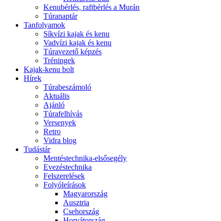
Kenubérlés, raftbérlés a Murán
Túranaptár
Tanfolyamok
Síkvízi kajak és kenu
Vadvízi kajak és kenu
Túravezető képzés
Tréningek
Kajak-kenu bolt
Hírek
Túrabeszámoló
Aktuális
Ajánló
Túrafelhívás
Versenyek
Retro
Vidra blog
Tudástár
Mentéstechnika-elsősegély
Evezéstechnika
Felszerelések
Folyóleírások
Magyarország
Ausztria
Csehország
Horvátország