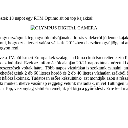
eztek 18 napot egy RTM Optimo sit on top kajakkal:
gy országunk legnagyobb folyójának a forrás vidékéről jó lenne kajakun
venni, hogy ezt a tervet valóra váltsuk. 2011-ben elkezdtem gyűjtögetni
agyon régi.
etve a TV-ből ismert Európa kék szalagja a Duna című ismeretterjesztő fil
ük az indulást. Ezek az információk alapján 20-21 napos útnak nézett ki a
 beszerzések voltak hátra. Több napos víztúrákat is szoktunk csinálni, am
i lehetőségeink 2 db 60 literes hordó és 2 db 40 literes vízhatlan zsákbó
r és hálózsákoknak. Tudatosan esőre készültünk- azt mondják azon a része
 ki minket, illetve vasárnap reggelig velünk maradtak, mivel Tuttingen 
 Top, viszonylag stabil és reméljük jól bírja a gyűrődést . Erre kell m