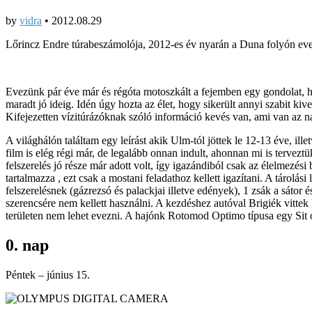
by
vidra
•
2012.08.29
Lőrincz Endre túrabeszámolója, 2012-es év nyarán a Duna folyón ev
Evezünk pár éve már és régóta motoszkált a fejemben egy gondolat, ho
maradt jó ideig. Idén úgy hozta az élet, hogy sikerült annyi szabit ki
Kifejezetten vízitúrázóknak szóló információ kevés van, ami van az n
A világhálón találtam egy leírást akik Ulm-tól jöttek le 12-13 éve, ill
film is elég régi már, de legalább onnan indult, ahonnan mi is tervezt
felszerelés jó része már adott volt, így igazándiból csak az élelmezési
tartalmazza , ezt csak a mostani feladathoz kellett igazítani. A tárolás
felszerelésnek (gázrezsó és palackjai illetve edények), 1 zsák a sáto
szerencsére nem kellett használni. A kezdéshez autóval Brigiék vittek
területen nem lehet evezni. A hajónk Rotomod Optimo típusa egy Sit on
0. nap
Péntek – június 15.