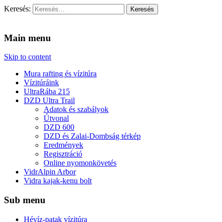
Keresés:
Vidra Vízitúra
… vízitúra szervezés, vadvíz, kajakoktatás, kajak-kenu bolt, vidras
Main menu
Skip to content
Mura rafting és vízitúra
Vízitúráink
UltraRába 215
DZD Ultra Trail
Adatok és szabályok
Útvonal
DZD 600
DZD és Zalai-Dombság térkép
Eredmények
Regisztráció
Online nyomonkövetés
VidrAlpin Arbor
Vidra kajak-kenu bolt
Sub menu
Hévíz-patak vízitúra