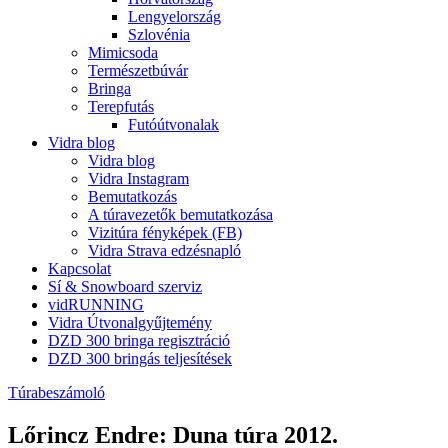
Lengyelország
Szlovénia
Mimicsoda
Természetbúvár
Bringa
Terepfutás
Futóútvonalak
Vidra blog
Vidra blog
Vidra Instagram
Bemutatkozás
A túravezetők bemutatkozása
Vizitúra fényképek (FB)
Vidra Strava edzésnapló
Kapcsolat
Sí & Snowboard szerviz
vidRUNNING
Vidra Útvonalgyűjtemény
DZD 300 bringa regisztráció
DZD 300 bringás teljesítések
Túrabeszámoló
Lőrincz Endre: Duna túra 2012.