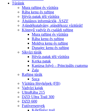
Túráink
Mura rafting és vízitúra
Rába kenu és rafting
Hévíz-patak téli vízitúra
Általános információk, ÁSZF
Ajándékutalvány, ajándékozz vízitúrát!
Könnyű vadvíz és családi rafting
Mura rafting és vízitúra
Rába kenu és rafting
Moldva kenu és rafting
Dunajec kenu és rafting
Síkvízi túrák
Hévíz-patak téli vízitúra
Kerka patak
Kanizsa folyó – Principális csatorna
Zala
Rafting túrák
Soca
Vízitúra fényképek (FB)
Vadvízi kajak
UltraRába 215
DZD Ultra Trail 300
DZD 600
Futóversenyek
Kékfűrész trail