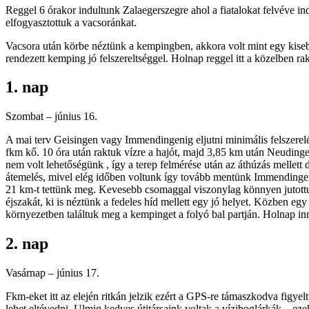
Reggel 6 órakor indultunk Zalaegerszegre ahol a fiatalokat felvéve
elfogyasztottuk a vacsoránkat.
Vacsora után körbe néztünk a kempingben, akkora volt mint egy kisebb fa
rendezett kemping jó felszereltséggel. Holnap reggel itt a közelben rak
1. nap
Szombat – június 16.
A mai terv Geisingen vagy Immendingenig eljutni minimális felszerel
fkm kő. 10 óra után raktuk vízre a hajót, majd 3,85 km után Neudinge
nem volt lehetőségünk , így a terep felmérése után az áthúzás mellett d
átemelés, mivel elég időben voltunk így tovább mentünk Immendingenbe 
21 km-t tettünk meg. Kevesebb csomaggal viszonylag könnyen jutottunk 
éjszakát, ki is néztünk a fedeles híd mellett egy jó helyet. Közben 
környezetben találtuk meg a kempinget a folyó bal partján. Holnap inn
2. nap
Vasárnap – június 17.
Fkm-eket itt az elején ritkán jelzik ezért a GPS-re támaszkodva figyel
lehet eltévedni. Ulmig kedves útitársaink voltak a víziboglárkák – eze