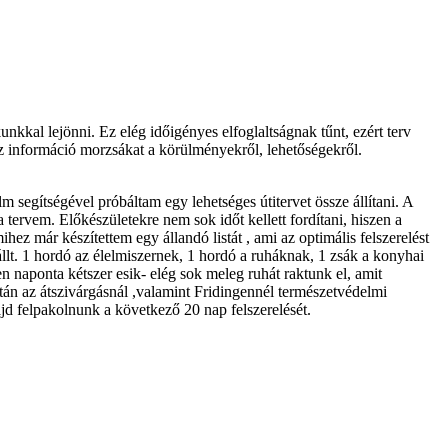
kkal lejönni. Ez elég időigényes elfoglaltságnak tűnt, ezért terv
 az információ morzsákat a körülményekről, lehetőségekről.
m segítségével próbáltam egy lehetséges útitervet össze állítani. A
 tervem. Előkészületekre nem sok időt kellett fordítani, hiszen a
ihez már készítettem egy állandó listát , ami az optimális felszerelést
l állt. 1 hordó az élelmiszernek, 1 hordó a ruháknak, 1 zsák a konyhai
n naponta kétszer esik- elég sok meleg ruhát raktunk el, amit
után az átszivárgásnál ,valamint Fridingennél természetvédelmi
ajd felpakolnunk a következő 20 nap felszerelését.