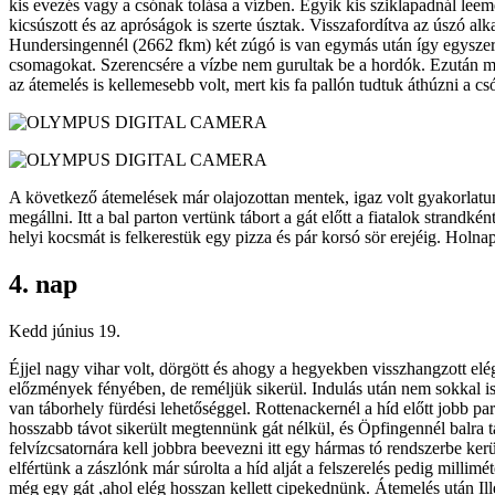
kis evezés vagy a csónak tolása a vízben. Egyik kis sziklapadnál leem
kicsúszott és az apróságok is szerte úsztak. Visszafordítva az úszó al
Hundersingennél (2662 fkm) két zúgó is van egymás után így egyszerre k
csomagokat. Szerencsére a vízbe nem gurultak be a hordók. Ezután már
az átemelés is kellemesebb volt, mert kis fa pallón tudtuk áthúzni a c
A következő átemelések már olajozottan mentek, igaz volt gyakorlatu
megállni. Itt a bal parton vertünk tábort a gát előtt a fiatalok strand
helyi kocsmát is felkerestük egy pizza és pár korsó sör erejéig. Holn
4. nap
Kedd június 19.
Éjjel nagy vihar volt, dörgött és ahogy a hegyekben visszhangzott elé
előzmények fényében, de reméljük sikerül. Indulás után nem sokkal i
van táborhely fürdési lehetőséggel. Rottenackernél a híd előtt jobb par
hosszabb távot sikerült megtennünk gát nélkül, és Öpfingennél balra ta
felvízcsatornára kell jobbra beevezni itt egy hármas tó rendszerbe ker
elfértünk a zászlónk már súrolta a híd alját a felszerelés pedig milli
még egy gát ,ahol elég hosszan kellett cipekednünk. Átemelés után Ill