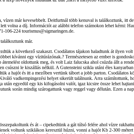
n, vízen már kevesebbelt. Deitfurtnál több kenuval is találkoztunk, itt d
 lett volna a díj. Információt az alábbi telefon számokon lehet kérni: 
71-106-224 tourismus@sigmaringen.de.
találkoztunk már.
ük a következő szakaszt. Csodálatos tájakon haladtunk át ilyen volt a G
nél többet kívánni egy vízitúrázónak.? Természetesen az ember is gondos
b átemelést oldottunk meg, és volt Laiz falucska ahol csúzda állt a ren
bben csúszni le kiszállás nélkül. A Gutensteini szikla utáni éles kanyar
tük a hajót és itt a mezőben vertünk tábort a jobb parton. Csodálatos k
. Kiváló vadkempingezési helyet sikerült találnunk. Arra számítottunk, 
tán egyedül egy kis kifogásolni valót, igaz kicsire össze lehet hajtani,
z utunk során mindig szárogattunk vagy reggel vagy délután. Ezen a na
összepakoltunk és át – cipekedtünk a gát túlsó felére ahol vízre rakhattu
ytelenek voltunk sziklákon keresztül húzni, vonni a hajót Kb 2-300 méter