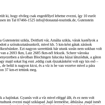
erült ki, hogy elvileg csak engedéllyel lehetne evezni, így 10 eurót
Hausen im Tal 07466-1525 info@donautal-touristik.de, Gutenstein
utensteini szikla, Deitfurti vár, Amália szikla, várak kastélyok a
kodott a szórakoztatásunkról, mivel kb. 5 km-ként gátak zárások
delkezésünkre. Ezt nagyon szerettünk bár utunk során nem sokban volt
ban van a 2693 fkm, Laiz 2685 fkm-nél fekszik. Scheer városka
örnyezetben a távolban Blochingen falucska házai látszódtak, a gáton
hogy majd sokat fog esni ,eddig csak éjszakánként volt egy kis eső –
 de belül is nagyon kicsi, és a víz is be van vezetve mivel a pára
pon 37 km-et tettünk meg.
k a hajónkat. Gyanús volt a víz mivel eléggé állt, és ez nem volt
t tudtunk evezni majd sziklapad ,hajó leemelése, áthúzása ,majd ismét