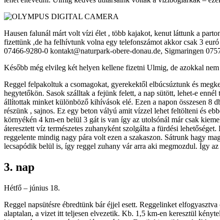
Hausen falunál márt volt vízi élet , több kajakot, kenut láttunk a parto
fizettünk ,de ha felhívtunk volna egy telefonszámot akkor csak 3 euró
07466-9280-0 kontakt@naturpark-obere-donau.de, Sigmaringen 075
Később még elvileg két helyen kellene fizetni Ulmig, de azokkal nem 
Reggel felpakoltuk a csomagokat, gyerekektől elbúcsúztunk és megkezdt
hegytetőkön. Sasok szálltak a fejünk felett, a nap sütött, lehet-e en
állítottak minket különböző kihívások elé. Ezen a napon összesen 8 d
részünk , sajnos. Ez egy beton vályú amit vízzel lehet feltölteni és e
környékén 4 km-en belül 3 gát is van így az utolsónál már csak kiemel
áteresztett víz természetes zuhanyként szolgálta a fürdési lehetőséget
reggelente mindig nagy pára volt ezen a szakaszon. Sátrunk hagy maga u
lecsapódik belül is, így reggel zuhany vár arra aki megmozdul. Így a
3. nap
Hétfő – június 18.
Reggel napsütésre ébredtünk bár éjjel esett. Reggelinket elfogyasztva 
alaptalan, a vizet itt teljesen elvezetik. Kb. 1,5 km-en keresztül kén