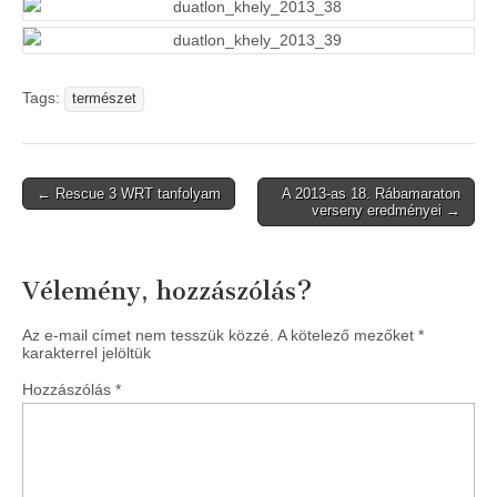
Tags:
természet
Post
← Rescue 3 WRT tanfolyam
A 2013-as 18. Rábamaraton
verseny eredményei →
navigation
Vélemény, hozzászólás?
Az e-mail címet nem tesszük közzé.
A kötelező mezőket
*
karakterrel jelöltük
Hozzászólás
*