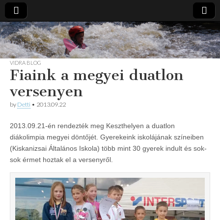
Vidra
… vízitúra
szervezés,
vadvíz,
Vízitúra
kajakoktatás,
VIDRA BLOG
Fiaink a megyei duatlon
kajak-kenu
bolt,
vidraságok…
versenyen
by
Detti
•
2013.09.22
2013.09.21-én rendezték meg Keszthelyen a duatlon
diákolimpia megyei döntőjét. Gyerekeink iskolájának színeiben
(Kiskanizsai Általános Iskola) több mint 30 gyerek indult és sok-
sok érmet hoztak el a versenyről.