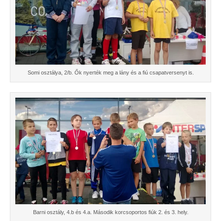
Somi osztálya, 2/b. Ők nyerték meg a lány és a fiú csapatversenyt is.
Barni osztály, 4.b és 4.a. Második korcsoportos fiúk 2. és 3. hely.