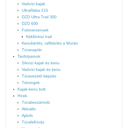
Vadvízi kajak
UltraRába 215
DZD Ultra Trail 300
DZD 600
Futóversenyek
Kékfűrész trail
Kenubérlés, raftbérlés a Murán
Túranaptár
Tanfolyamok
Síkvízi kajak és kenu
Vadvízi kajak és kenu
Túravezető képzés
Tréningek
Kajak-kenu bolt
Hírek
Túrabeszámoló
Aktuális
Ajánló
Túrafelhívás