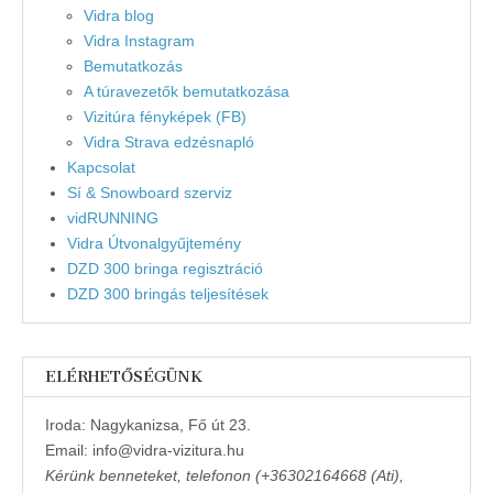
Vidra blog
Vidra Instagram
Bemutatkozás
A túravezetők bemutatkozása
Vizitúra fényképek (FB)
Vidra Strava edzésnapló
Kapcsolat
Sí & Snowboard szerviz
vidRUNNING
Vidra Útvonalgyűjtemény
DZD 300 bringa regisztráció
DZD 300 bringás teljesítések
ELÉRHETŐSÉGÜNK
Iroda: Nagykanizsa, Fő út 23.
Email: info@vidra-vizitura.hu
Kérünk benneteket, telefonon (+36302164668 (Ati),