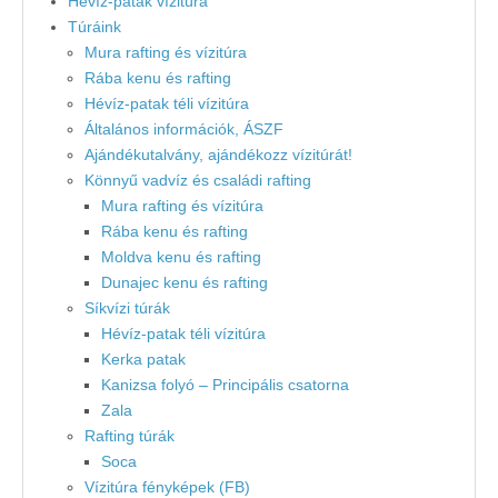
Hévíz-patak vízitúra
Túráink
Mura rafting és vízitúra
Rába kenu és rafting
Hévíz-patak téli vízitúra
Általános információk, ÁSZF
Ajándékutalvány, ajándékozz vízitúrát!
Könnyű vadvíz és családi rafting
Mura rafting és vízitúra
Rába kenu és rafting
Moldva kenu és rafting
Dunajec kenu és rafting
Síkvízi túrák
Hévíz-patak téli vízitúra
Kerka patak
Kanizsa folyó – Principális csatorna
Zala
Rafting túrák
Soca
Vízitúra fényképek (FB)