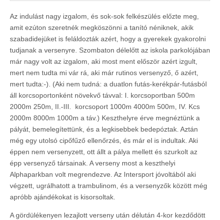
Az indulást nagy izgalom, és sok-sok felkészülés előzte meg,
amit ezúton szeretnék megköszönni a tanító néniknek, akik
szabadidejüket is feláldozták azért, hogy a gyerekek gyakorolni
tudjanak a versenyre. Szombaton délelőtt az iskola parkolójában
már nagy volt az izgalom, aki most ment először azért izgult,
mert nem tudta mi vár rá, aki már rutinos versenyző, ő azért,
mert tudta:-). (Aki nem tudná: a duatlon futás-kerékpár-futásból
áll korcsoportonként növekvő távval: I. korcsoportban 500m
2000m 250m, II.-III. korcsoport 1000m 4000m 500m, IV. Kcs
2000m 8000m 1000m a táv.) Keszthelyre érve megnéztünk a
pályát, bemelegítettünk, és a legkisebbek bedepóztak. Aztán
még egy utolsó cipőfűző ellenőrzés, és már el is indultak. Aki
éppen nem versenyzett, ott állt a pálya mellett és szurkolt az
épp versenyző társainak. A verseny most a keszthelyi
Alphaparkban volt megrendezve. Az Intersport jóvoltából aki
végzett, ugrálhatott a trambulinom, és a versenyzők között még
apróbb ajándékokat is kisorsoltak.
A gördülékenyen lezajlott verseny után délután 4-kor kezdődött