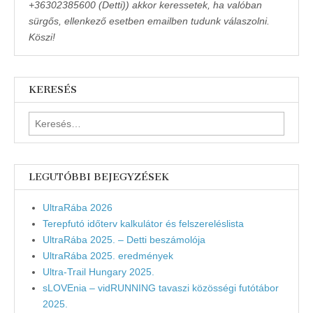
+36302385600 (Detti)) akkor keressetek, ha valóban
sürgős, ellenkező esetben emailben tudunk válaszolni.
Köszi!
KERESÉS
Keresés:
LEGUTÓBBI BEJEGYZÉSEK
UltraRába 2026
Terepfutó időterv kalkulátor és felszereléslista
UltraRába 2025. – Detti beszámolója
UltraRába 2025. eredmények
Ultra-Trail Hungary 2025.
sLOVEnia – vidRUNNING tavaszi közösségi futótábor
2025.