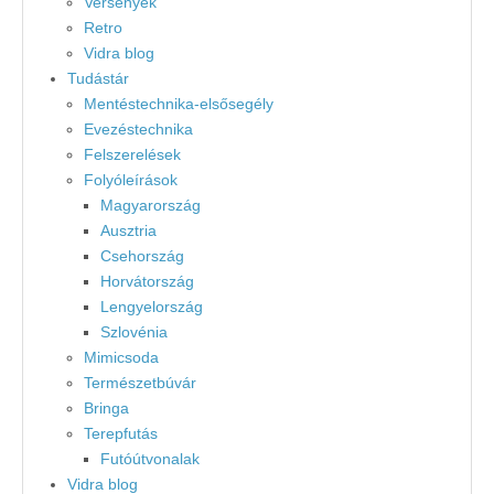
Versenyek
Retro
Vidra blog
Tudástár
Mentéstechnika-elsősegély
Evezéstechnika
Felszerelések
Folyóleírások
Magyarország
Ausztria
Csehország
Horvátország
Lengyelország
Szlovénia
Mimicsoda
Természetbúvár
Bringa
Terepfutás
Futóútvonalak
Vidra blog