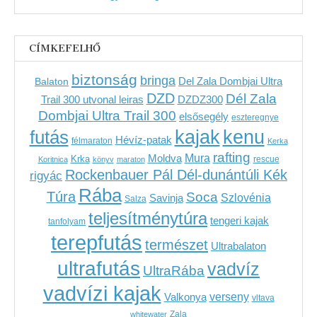
CÍMKEFELHŐ
biztonság
bringa
Del Zala Dombjai Ultra
Balaton
DZD
Dél Zala
Trail 300 utvonal leiras
DZDZ300
Dombjai Ultra Trail 300
elsősegély
eszteregnye
kenu
futás
kajak
Hévíz-patak
félmaraton
Kerka
rafting
Mura
Moldva
Krka
Koritnica
könyv
maraton
rescue
Rockenbauer Pál Dél-dunántúli Kék
rigyác
Rába
Túra
Soca
Szlovénia
Savinja
Salza
teljesítménytúra
tengeri kajak
tanfolyam
terepfutás
természet
Ultrabalaton
ultrafutás
vadvíz
UltraRába
vadvízi kajak
verseny
Valkonya
vltava
Zala
whitewater