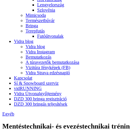
Lengyelország
Szlovénia
Mimicsoda
Természetbúvár
Bringa
Terepfutás
Futóútvonalak
Vidra blog
Vidra blog
Vidra Instagram
Bemutatkozás
A túravezetők bemutatkozása
Vizitúra fényképek (FB)
Vidra Strava edzésnapló
Kapcsolat
Sí & Snowboard szerviz
vidRUNNING
Vidra Útvonalgyűjtemény
DZD 300 bringa regisztráció
DZD 300 bringás teljesítések
Egyéb
Mentéstechnikai- és evezéstechnikai tréni