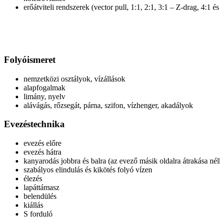
erőátviteli rendszerek (vector pull, 1:1, 2:1, 3:1 – Z-drag, 4:1 és
Folyóismeret
nemzetközi osztályok, vízállások
alapfogalmak
limány, nyelv
alávágás, rőzsegát, párna, szifon, vízhenger, akadályok
Evezéstechnika
evezés előre
evezés hátra
kanyarodás jobbra és balra (az evező másik oldalra átrakása nél
szabályos elindulás és kikötés folyó vízen
élezés
lapáttámasz
belendülés
kiállás
S forduló