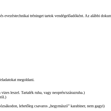
és evezéstechnikai tréninget tartok vendégelőadóként. Az alábbi dokum
feladatokat megoldani.
n vizes leszel. Tartalék ruha, vagy neoprén/szárazruha.)
ól.)
obózsákodon, lehetőleg csavaros „hegymászó” karabiner, nem gagyi)