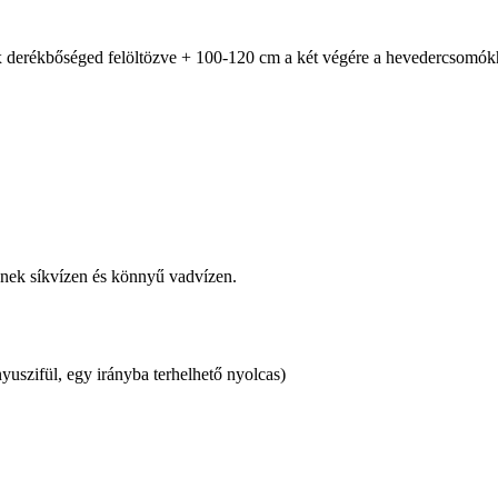
 4 x derékbőséged felöltözve + 100-120 cm a két végére a hevedercsomók
knek síkvízen és könnyű vadvízen.
yuszifül, egy irányba terhelhető nyolcas)