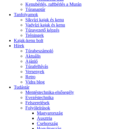
Kenubérlés, raftbérlés a Murán
Túranaptár
Tanfolyamok
Síkvízi kajak és kenu
Vadvízi kajak és kenu
Túravezető képzés
Tréningek
Kajak-kenu bolt
Hírek
Túrabeszámoló
Aktuális
Ajánló
Túrafelhívás
Versenyek
Retro
Vidra blog
Tudástár
Mentéstechnika-elsősegély
Evezéstechnika
Felszerelések
Folyóleírások
Magyarország
Ausztria
Csehország
Horvátország