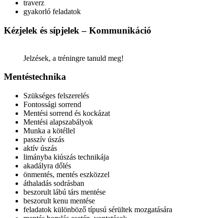
traverz
gyakorló feladatok
Kézjelek és sípjelek – Kommunikáció
Jelzések, a tréningre tanuld meg!
Mentéstechnika
Szükséges felszerelés
Fontossági sorrend
Mentési sorrend és kockázat
Mentési alapszabályok
Munka a kötéllel
passzív úszás
aktív úszás
limányba kiúszás technikája
akadályra dőlés
önmentés, mentés eszközzel
áthaladás sodrásban
beszorult lábú társ mentése
beszorult kenu mentése
feladatok különböző típusú sérültek mozgatására