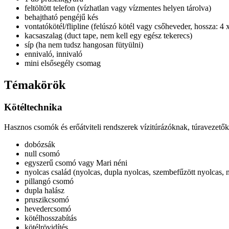
feltöltött telefon (vízhatlan vagy vízmentes helyen tárolva)
behajtható pengéjű kés
vontatókötél/flipline (felúszó kötél vagy csőheveder, hossza:
kacsaszalag (duct tape, nem kell egy egész tekerecs)
síp (ha nem tudsz hangosan fütyülni)
ennivaló, innivaló
mini elsősegély csomag
Témakörök
Kötéltechnika
Hasznos csomók és erőátviteli rendszerek vízitúrázóknak, túravezető
dobózsák
null csomó
egyszerű csomó vagy Mari néni
nyolcas család (nyolcas, dupla nyolcas, szembefűzött nyolcas, n
pillangó csomó
dupla halász
pruszikcsomó
hevedercsomó
kötélhosszabítás
kötélrövidítés