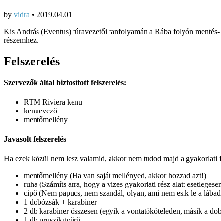
by
vidra
•
2019.04.01
Kis András (Eventus) túravezetői tanfolyamán a Rába folyón mentés- 
részemhez.
Felszerelés
Szervezők által biztosított felszerelés:
RTM Riviera kenu
kenuevező
mentőmellény
Javasolt felszerelés
Ha ezek közül nem lesz valamid, akkor nem tudod majd a gyakorlati 
mentőmellény (Ha van saját mellényed, akkor hozzad azt!)
ruha (Számíts arra, hogy a vizes gyakorlati rész alatt esetlegese
cipő (Nem papucs, nem szandál, olyan, ami nem esik le a lábadr
1 dobózsák + karabiner
2 db karabiner összesen (egyik a vontatóköteleden, másik a d
1 db pruszikgyűrű