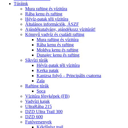
Túráink
Mura rafting és vízitúra
Rába kenu és rafting
Hévíz-patak téli vízitúra
Általános információk, ÁSZF
Ajándékutalvány, ajándékozz vízitúrát!
Könnyű vadvíz és családi rafting
Mura rafting és vízitúra
Rába kenu és rafting
Moldva kenu és rafting
Dunajec kenu és rafting
Síkvízi túrák
Hévíz-patak téli vízitúra
Kerka patak
Kanizsa folyó – Principális csatorna
Zala
Rafting túrák
Soca
Vízitúra fényképek (FB)
Vadvízi kajak
UltraRába 215
DZD Ultra Trail 300
DZD 600
Futóversenyek
Kékfűrész trail