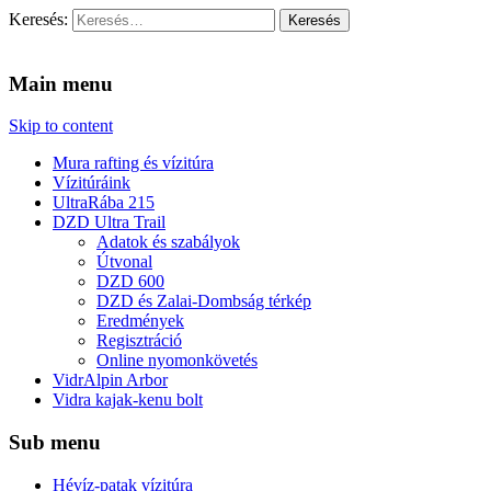
Keresés:
Vidra Vízitúra
… vízitúra szervezés, vadvíz, kajakoktatás, kajak-kenu bolt, vidras
Main menu
Skip to content
Mura rafting és vízitúra
Vízitúráink
UltraRába 215
DZD Ultra Trail
Adatok és szabályok
Útvonal
DZD 600
DZD és Zalai-Dombság térkép
Eredmények
Regisztráció
Online nyomonkövetés
VidrAlpin Arbor
Vidra kajak-kenu bolt
Sub menu
Hévíz-patak vízitúra