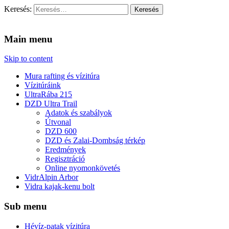
Keresés:
Vidra Vízitúra
… vízitúra szervezés, vadvíz, kajakoktatás, kajak-kenu bolt, vidras
Main menu
Skip to content
Mura rafting és vízitúra
Vízitúráink
UltraRába 215
DZD Ultra Trail
Adatok és szabályok
Útvonal
DZD 600
DZD és Zalai-Dombság térkép
Eredmények
Regisztráció
Online nyomonkövetés
VidrAlpin Arbor
Vidra kajak-kenu bolt
Sub menu
Hévíz-patak vízitúra