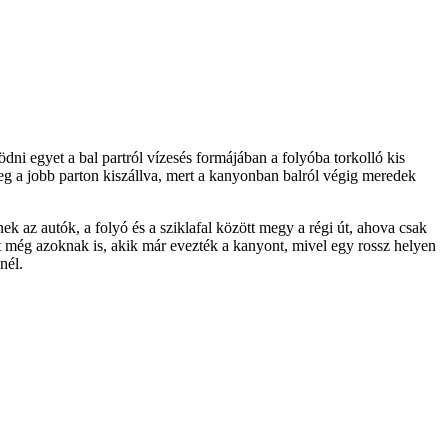
i egyet a bal partról vízesés formájában a folyóba torkolló kis
meg a jobb parton kiszállva, mert a kanyonban balról végig meredek
ek az autók, a folyó és a sziklafal között megy a régi út, ahova csak
 még azoknak is, akik már evezték a kanyont, mivel egy rossz helyen
nél.