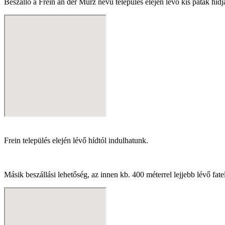
Beszálló a Frein an der Mürz nevű település elején lévő kis patak h
Frein település elején lévő hídtól indulhatunk.
Másik beszállási lehetőség, az innen kb. 400 méterrel lejjebb lévő f