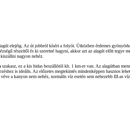
t elejéig. Az út jobbról kíséri a folyót. Útközben érdemes gyönyörködn
ségű részeitől és ki szeretné hagyni, akkor azt az alagút előtt tegye 
 kiszállni nagyon nehéz.
n
szakasz, ez a kis hidas beszállótól kb. 1 km-re van. Az alagútban menn
zéshez is ideális. Az előzetes megtekintés mindenképpen hasznos lehet
 véve a kanyon nem nehéz, normális víz esetén sem nehezebb III-as víz