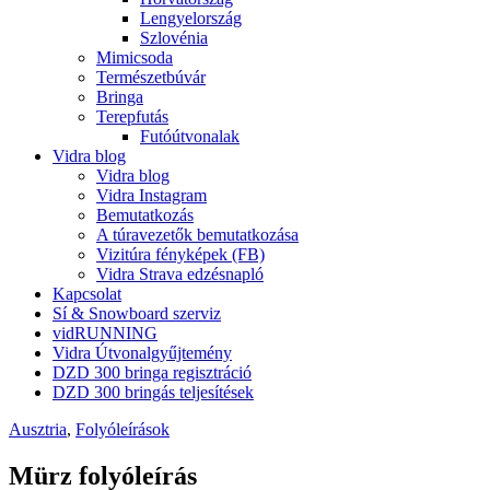
Lengyelország
Szlovénia
Mimicsoda
Természetbúvár
Bringa
Terepfutás
Futóútvonalak
Vidra blog
Vidra blog
Vidra Instagram
Bemutatkozás
A túravezetők bemutatkozása
Vizitúra fényképek (FB)
Vidra Strava edzésnapló
Kapcsolat
Sí & Snowboard szerviz
vidRUNNING
Vidra Útvonalgyűjtemény
DZD 300 bringa regisztráció
DZD 300 bringás teljesítések
Ausztria
,
Folyóleírások
Mürz folyóleírás