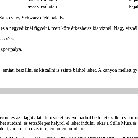
tavasz, eső után
kaja
 Salza vagy Schwarza felé haladva.
 és a negyediknél figyelni, mert kőre érkezhetsz kis víznél. Nagy vízné
os rész.
 sportpálya.
emiatt beszállni és kiszállni is szinte bárhol lehet. A kanyon mellett gy
ont és az alagút alatti lépcsőket kivéve bárhol be lehet szállni és bárhol 
 autózni, és tetszőleges helyről el lehet indulni, akár a Stille Mürz és 
 hidat, amikor én eveztem, én innen indultam.