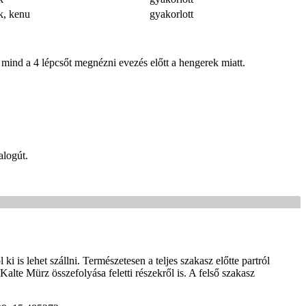
k, kenu
gyakorlott
l mind a 4 lépcsőt megnézni evezés előtt a hengerek miatt.
alogút.
ki is lehet szállni. Természetesen a teljes szakasz előtte partról
Kalte Mürz összefolyása feletti részekről is. A felső szakasz