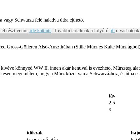
 vagy Schwarza felé haladva útba ejthető.
nél részt venni,
ide kattints
. További tartalmak a folyóról
itt
olvashatóak
d Gross-Gölleren Alsó-Ausztirában (Stille Mürz és Kalte Mürz ágból)
 kivéve könnyed WW II, innen akár kenuval is evezhető. Mürzsteg alatt t
llékesen megemlítem, hogy a Mürz közel van a Schwarzá-hoz, és útba esi
táv
2,5
9
időszak
haj
tavasz, eső után
kaja