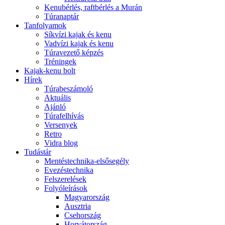
Kenubérlés, raftbérlés a Murán
Túranaptár
Tanfolyamok
Síkvízi kajak és kenu
Vadvízi kajak és kenu
Túravezető képzés
Tréningek
Kajak-kenu bolt
Hírek
Túrabeszámoló
Aktuális
Ajánló
Túrafelhívás
Versenyek
Retro
Vidra blog
Tudástár
Mentéstechnika-elsősegély
Evezéstechnika
Felszerelések
Folyóleírások
Magyarország
Ausztria
Csehország
Horvátország