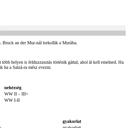
.
. Bruck an der Mur-nál torkollik a Murába.
öbb helyen is felduzzasztás történik gáttal, ahol át kell emelned. Ha
k ha a Salzá-ra mész evezni.
nehézség
WW II – III+
WW I-II
ó
gyakorlat
k
gyakorlott