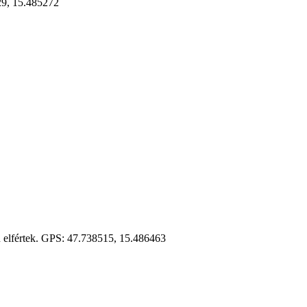
329, 15.485272
en elfértek. GPS: 47.738515, 15.486463