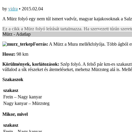
by
vidra
•
2015.02.04
A Mürz folyó egy nem túl ismert vadvíz, magyar kajakosoknak a Salza
Ez a cikk a Mürz folyó leírását tartalmazza. Ha szervezett túrán szeret
Mürz - Adatlap
Forrás:
A Mürz a Mura mellékfolyója. Több ágból ere
Hossz:
98 km
Körülmények, korlátozások:
Szép folyó. A felső pár km-es szakaszt
vállalod a sík részeket és átemeléseket, mehetsz Mürzsteg alá is. Me
Szakaszok
szakasz
Frein – Nagy kanyar
Nagy kanyar – Mürzsteg
Mikor, mivel
szakasz
Frein – Nagy kanyar