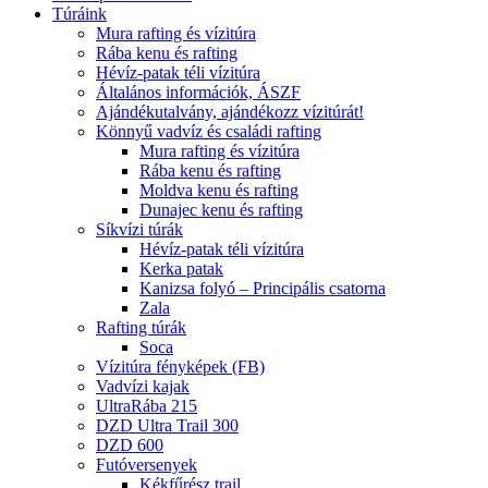
Túráink
Mura rafting és vízitúra
Rába kenu és rafting
Hévíz-patak téli vízitúra
Általános információk, ÁSZF
Ajándékutalvány, ajándékozz vízitúrát!
Könnyű vadvíz és családi rafting
Mura rafting és vízitúra
Rába kenu és rafting
Moldva kenu és rafting
Dunajec kenu és rafting
Síkvízi túrák
Hévíz-patak téli vízitúra
Kerka patak
Kanizsa folyó – Principális csatorna
Zala
Rafting túrák
Soca
Vízitúra fényképek (FB)
Vadvízi kajak
UltraRába 215
DZD Ultra Trail 300
DZD 600
Futóversenyek
Kékfűrész trail