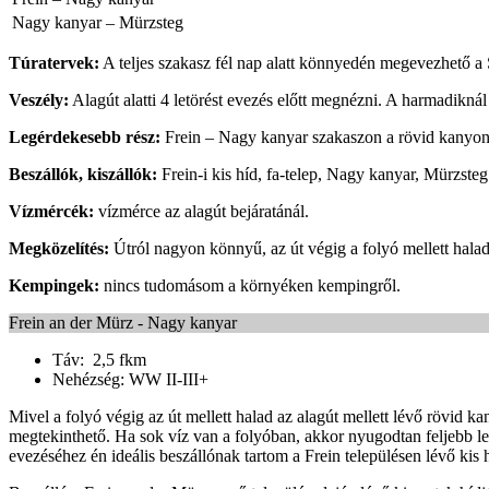
Nagy kanyar – Mürzsteg
Túratervek:
A teljes szakasz fél nap alatt könnyedén megevezhető a
Veszély:
Alagút alatti 4 letörést evezés előtt megnézni. A harmadiknál
Legérdekesebb rész:
Frein – Nagy kanyar szakaszon a rövid kanyon
Beszállók, kiszállók:
Frein-i kis híd, fa-telep, Nagy kanyar, Mürzsteg
Vízmércék:
vízmérce az alagút bejáratánál.
Megközelítés:
Útról nagyon könnyű, az út végig a folyó mellett halad, 
Kempingek:
nincs tudomásom a környéken kempingről.
Frein an der Mürz - Nagy kanyar
Táv: 2,5 fkm
Nehézség: WW II-III+
Mivel a folyó végig az út mellett halad az alagút mellett lévő rövid kany
megtekinthető. Ha sok víz van a folyóban, akkor nyugodtan feljebb lehet
evezéséhez én ideális beszállónak tartom a Frein településen lévő kis