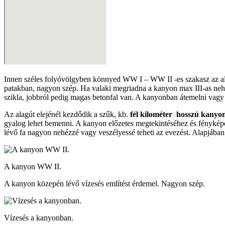
Innen széles folyóvölgyben könnyed WW I – WW II -es szakasz az alagú
patakban, nagyon szép. Ha valaki megriadna a kanyon max III-as nehéz
szikla, jobbról pedig magas betonfal van. A kanyonban átemelni vagy
Az alagút elejénél kezdődik a szűk, kb.
fél kilométer hosszú kanyo
gyalog lehet bemenni. A kanyon előzetes megtekintéséhez és fényképe
lévő fa nagyon nehézzé vagy veszélyessé teheti az evezést. Alapjában
A kanyon WW II.
A kanyon közepén lévő vízesés említést érdemel. Nagyon szép.
Vízesés a kanyonban.