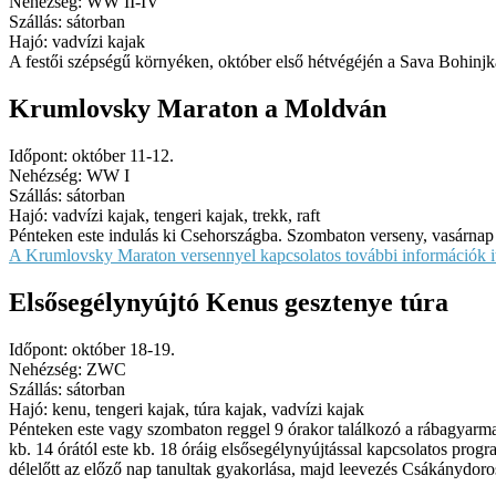
Nehézség: WW II-IV
Szállás: sátorban
Hajó: vadvízi kajak
A festői szépségű környéken, október első hétvégéjén a Sava Bohinjka
Krumlovsky Maraton a Moldván
Időpont: október 11-12.
Nehézség: WW I
Szállás: sátorban
Hajó: vadvízi kajak, tengeri kajak, trekk, raft
Pénteken este indulás ki Csehországba. Szombaton verseny, vasárnap 
A Krumlovsky Maraton versennyel kapcsolatos további információk itt
Elsősegélynyújtó Kenus gesztenye túra
Időpont: október 18-19.
Nehézség: ZWC
Szállás: sátorban
Hajó: kenu, tengeri kajak, túra kajak, vadvízi kajak
Pénteken este vagy szombaton reggel 9 órakor találkozó a rábagyar
kb. 14 órától este kb. 18 óráig elsősegélynyújtással kapcsolatos prog
délelőtt az előző nap tanultak gyakorlása, majd leevezés Csákánydoro