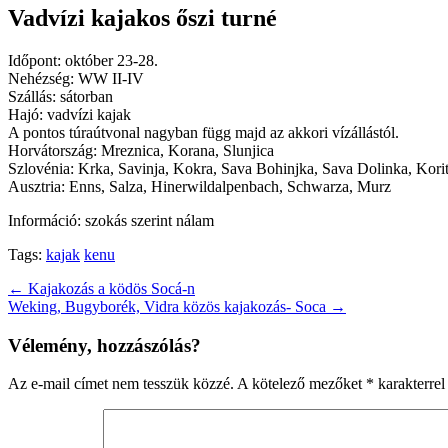
Vadvízi kajakos őszi turné
Időpont: október 23-28.
Nehézség: WW II-IV
Szállás: sátorban
Hajó: vadvízi kajak
A pontos túraútvonal nagyban függ majd az akkori vízállástól.
Horvátország: Mreznica, Korana, Slunjica
Szlovénia: Krka, Savinja, Kokra, Sava Bohinjka, Sava Dolinka, Kori
Ausztria: Enns, Salza, Hinerwildalpenbach, Schwarza, Murz
Információ: szokás szerint nálam
Tags:
kajak
kenu
Post
← Kajakozás a ködös Socá-n
Weking, Bugyborék, Vidra közös kajakozás- Soca →
navigation
Vélemény, hozzászólás?
Az e-mail címet nem tesszük közzé.
A kötelező mezőket
*
karakterrel 