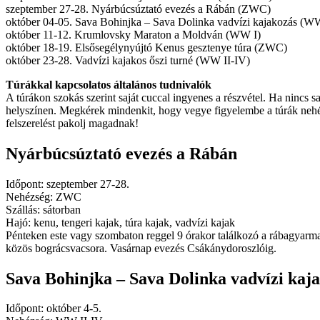
szeptember 27-28. Nyárbúcsúztató evezés a Rábán (ZWC)
október 04-05. Sava Bohinjka – Sava Dolinka vadvízi kajakozás (W
október 11-12. Krumlovsky Maraton a Moldván (WW I)
október 18-19. Elsősegélynyújtó Kenus gesztenye túra (ZWC)
október 23-28. Vadvízi kajakos őszi turné (WW II-IV)
Túrákkal kapcsolatos általános tudnivalók
A túrákon szokás szerint saját cuccal ingyenes a részvétel. Ha nincs s
helyszínen. Megkérek mindenkit, hogy vegye figyelembe a túrák nehézsé
felszerelést pakolj magadnak!
Nyárbúcsúztató evezés a Rábán
Időpont: szeptember 27-28.
Nehézség: ZWC
Szállás: sátorban
Hajó: kenu, tengeri kajak, túra kajak, vadvízi kajak
Pénteken este vagy szombaton reggel 9 órakor találkozó a rábagyarm
közös bográcsvacsora. Vasárnap evezés Csákánydoroszlóig.
Sava Bohinjka – Sava Dolinka vadvízi kaj
Időpont: október 4-5.