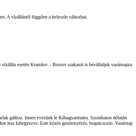
. A vízállástól függően a helyszín változhat.
ízállás esetén Krumlov – Borsov szakaszt is bevállaljuk vasárnapra.
arlak gáthoz. Innen evezünk le Rábagyarmatra. Szombaton délután
tekre lesz kihegyezve. Este közös gesztenyézés, bográcsozás. Vasárnap