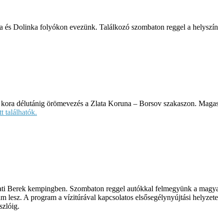
 és Dolinka folyókon evezünk. Találkozó szombaton reggel a helyszínen
kora délutánig örömevezés a Zlata Koruna – Borsov szakaszon. Magas v
 találhatók.
mati Berek kempingben. Szombaton reggel autókkal felmegyünk a magy
ram lesz. A program a vízitúrával kapcsolatos elsősegélynyújtási helyze
szlóig.