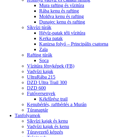
Mura rafting és vízitúra
Rába kenu és rafting
Moldva kenu és rafting
Dunajec kenu és rafting
Síkvízi túrák
Hévíz-patak téli vízitúra
Kerka patak
Kanizsa folyó – Principális csatorna
Zala
Rafting túrák
Soca
Vízitúra fényképek (FB)
Vadvízi kajak
UltraRába 215
DZD Ultra Trail 300
DZD 600
Futóversenyek
Kékfűrész trail
Kenubérlés, raftbérlés a Murán
Túranaptár
Tanfolyamok
Síkvízi kajak és kenu
Vadvízi kajak és kenu
Túravezető képzés