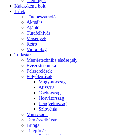
Tréningek
Kajak-kenu bolt
Hírek
Túrabeszámoló
Aktuális
Ajánló
Túrafelhívás
Versenyek
Retro
Vidra blog
Tudástár
Mentéstechnika-elsősegély
Evezéstechnika
Felszerelések
Folyóleírások
Magyarország
Ausztria
Csehország
Horvátország
Lengyelország
Szlovénia
Mimicsoda
Természetbúvár
Bringa
Terepfutás