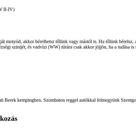
W II-IV)
aját motyód, akkor bérelhetsz tőlünk vagy mástól is. Ha tőlünk bérelsz, a
gi szintjét, és vadvízi (WW) túrára csak akkor jöjjön, ha a tudása is 
ati Berek kempingben. Szombaton reggel autókkal felmegyünk Szentgott
akozás