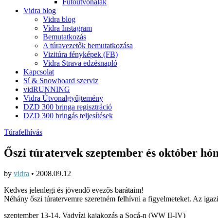
Futóútvonalak
Vidra blog
Vidra blog
Vidra Instagram
Bemutatkozás
A túravezetők bemutatkozása
Vizitúra fényképek (FB)
Vidra Strava edzésnapló
Kapcsolat
Sí & Snowboard szerviz
vidRUNNING
Vidra Útvonalgyűjtemény
DZD 300 bringa regisztráció
DZD 300 bringás teljesítések
Túrafelhívás
Őszi túratervek szeptember és október hó
by
vidra
•
2008.09.12
Kedves jelenlegi és jövendő evezős barátaim!
Néhány őszi túratervemre szeretném felhívni a figyelmeteket. Az igaz
szeptember 13-14. Vadvízi kajakozás a Socá-n (WW II-IV)