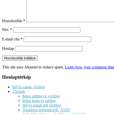
Hozzászólás
*
Név
*
E-mail cím
*
Honlap
This site uses Akismet to reduce spam.
Learn how your comment data 
Honlaptérkép
Hévíz-patak vízitúra
Túráink
Mura rafting és vízitúra
Rába kenu és rafting
Hévíz-patak téli vízitúra
Általános információk, ÁSZF