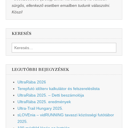
sürgős, ellenkező esetben emailben tudunk válaszolni.
Köszi!
KERESÉS
Keresés:
LEGUTÓBBI BEJEGYZÉSEK
UltraRába 2026
Terepfutó időterv kalkulátor és felszereléslista
UltraRába 2025. – Detti beszámolója
UltraRába 2025. eredmények
Ultra-Trail Hungary 2025.
sLOVEnia – vidRUNNING tavaszi közösségi futótábor
2025.
100 mérföld lépés az Isztrián