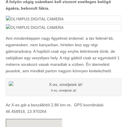
A folyón végig számítani kell viszont esetleges belógó
ágakra, beborult fákra.
Ami mindenképpen nagy figyelmet érdemel: a táv felénél kb,
egyenesben, nem kanyarban, hirtelen lesz egy régi
gátmaradvány. A hajóból csak egy enyhe letörésnek tűnik, de
valójában egy veszélyes hely. A régi gátból csak az egymástól 1
méterre sorakozó vasak maradtak a vízben. Én átemelést
javaslok, ami mindkét parton nagyon könnyen kivitelezhető.
X-es, emeljetek át!
Az X-es gát a beszállótól 2,86 km-re, GPS koordinátái:
46.458916, 13.970264