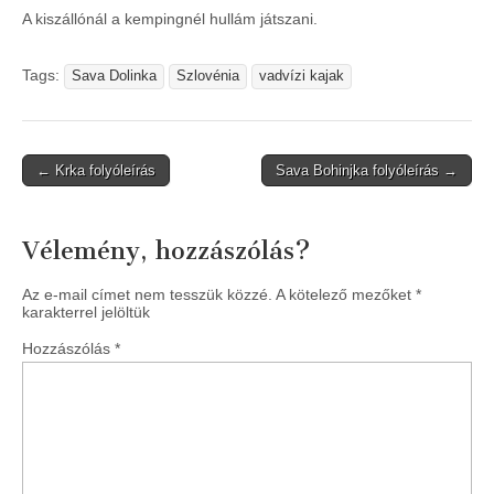
A kiszállónál a kempingnél hullám játszani.
Tags:
Sava Dolinka
Szlovénia
vadvízi kajak
Post
← Krka folyóleírás
Sava Bohinjka folyóleírás →
navigation
Vélemény, hozzászólás?
Az e-mail címet nem tesszük közzé.
A kötelező mezőket
*
karakterrel jelöltük
Hozzászólás
*