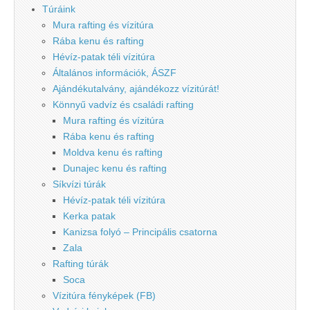
Túráink
Mura rafting és vízitúra
Rába kenu és rafting
Hévíz-patak téli vízitúra
Általános információk, ÁSZF
Ajándékutalvány, ajándékozz vízitúrát!
Könnyű vadvíz és családi rafting
Mura rafting és vízitúra
Rába kenu és rafting
Moldva kenu és rafting
Dunajec kenu és rafting
Síkvízi túrák
Hévíz-patak téli vízitúra
Kerka patak
Kanizsa folyó – Principális csatorna
Zala
Rafting túrák
Soca
Vízitúra fényképek (FB)