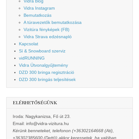
Vidra blog
Vidra Instagram
Bemutatkozás
A túravezetők bemutatkozása
Vizitúra fényképek (FB)
Vidra Strava edzésnapló
Kapcsolat
Sí & Snowboard szerviz
vidRUNNING
Vidra Útvonalgyűjtemény
DZD 300 bringa regisztráció
DZD 300 bringás teljesítések
ELÉRHETŐSÉGÜNK
Iroda: Nagykanizsa, Fő út 23.
Email: info@vidra-vizitura.hu
Kérünk benneteket, telefonon (+36302164668 (Ati),
+36302385600 (Detti)) akkor keressetek, ha valóban