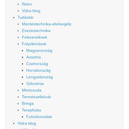
Retro
Vidra blog
Tudástár
Mentéstechnika-elsősegély
Evezéstechnika
Felszerelések
Folyóleírások
Magyarország
Ausztria
Csehország
Horvátország
Lengyelország
Szlovénia
Mimicsoda
Természetbúvár
Bringa
Terepfutás
Futóútvonalak
Vidra blog