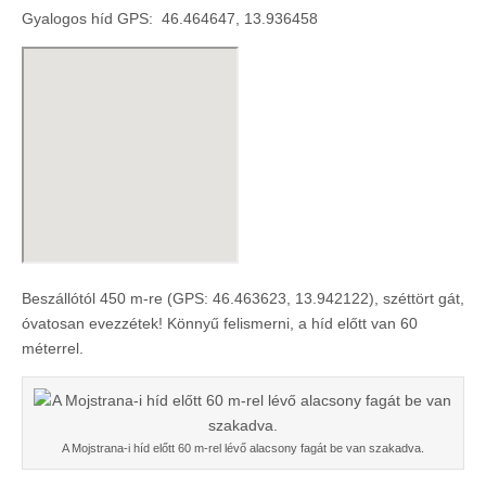
Gyalogos híd GPS: 46.464647, 13.936458
Beszállótól 450 m-re (GPS: 46.463623, 13.942122), széttört gát,
óvatosan evezzétek! Könnyű felismerni, a híd előtt van 60
méterrel.
A Mojstrana-i híd előtt 60 m-rel lévő alacsony fagát be van szakadva.