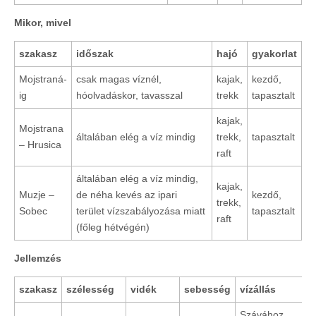
Mikor, mivel
szakasz
időszak
hajó
gyakorlat
Mojstraná-
csak magas víznél,
kajak,
kezdő,
ig
hóolvadáskor, tavasszal
trekk
tapasztalt
kajak,
Mojstrana
általában elég a víz mindig
trekk,
tapasztalt
– Hrusica
raft
általában elég a víz mindig,
kajak,
Muzje –
de néha kevés az ipari
kezdő,
trekk,
Sobec
terület vízszabályozása miatt
tapasztalt
raft
(főleg hétvégén)
Jellemzés
szakasz
szélesség
vidék
sebesség
vízállás
Szávához