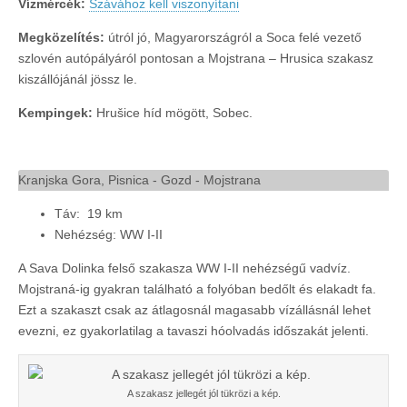
Vízmércék:
Szávához kell viszonyítani
Megközelítés:
útról jó, Magyarországról a Soca felé vezető
szlovén autópályáról pontosan a Mojstrana – Hrusica szakasz
kiszállójánál jössz le.
Kempingek:
Hrušice híd mögött, Sobec.
Kranjska Gora, Pisnica - Gozd - Mojstrana
Táv: 19 km
Nehézség: WW I-II
A Sava Dolinka felső szakasza WW I-II nehézségű vadvíz.
Mojstraná-ig gyakran található a folyóban bedőlt és elakadt fa.
Ezt a szakaszt csak az átlagosnál magasabb vízállásnál lehet
evezni, ez gyakorlatilag a tavaszi hóolvadás időszakát jelenti.
A szakasz jellegét jól tükrözi a kép.