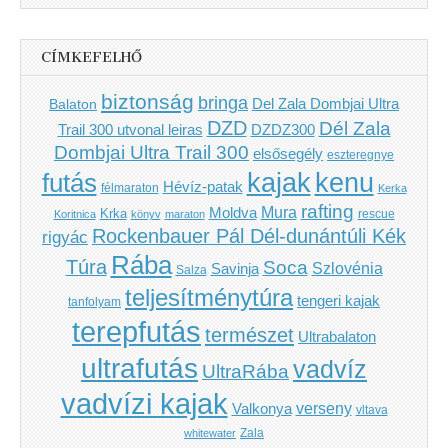
CÍMKEFELHŐ
biztonság
bringa
Del Zala Dombjai Ultra
Balaton
DZD
Dél Zala
Trail 300 utvonal leiras
DZDZ300
Dombjai Ultra Trail 300
elsősegély
eszteregnye
kenu
futás
kajak
Hévíz-patak
félmaraton
Kerka
rafting
Mura
Moldva
Krka
Koritnica
könyv
maraton
rescue
Rockenbauer Pál Dél-dunántúli Kék
rigyác
Rába
Túra
Soca
Szlovénia
Savinja
Salza
teljesítménytúra
tengeri kajak
tanfolyam
terepfutás
természet
Ultrabalaton
ultrafutás
vadvíz
UltraRába
vadvízi kajak
verseny
Valkonya
vltava
Zala
whitewater