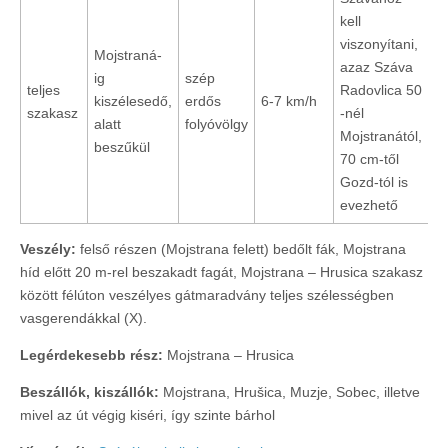
kell
viszonyítani,
Mojstraná-
azaz Száva
ig
szép
teljes
Radovlica 50
kiszélesedő,
erdős
6-7 km/h
szakasz
-nél
alatt
folyóvölgy
Mojstranától,
beszűkül
70 cm-től
Gozd-tól is
evezhető
Veszély:
felső részen (Mojstrana felett) bedőlt fák, Mojstrana
híd előtt 20 m-rel beszakadt fagát, Mojstrana – Hrusica szakasz
között félúton veszélyes gátmaradvány teljes szélességben
vasgerendákkal (X).
Legérdekesebb rész:
Mojstrana – Hrusica
Beszállók, kiszállók:
Mojstrana, Hrušica, Muzje, Sobec, illetve
mivel az út végig kiséri, így szinte bárhol