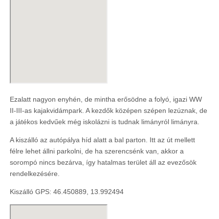
Ezalatt nagyon enyhén, de mintha erősödne a folyó, igazi WW
II-III-as kajakvidámpark. A kezdők középen szépen lezúznak, de
a játékos kedvűek még iskolázni is tudnak limányról limányra.
A kiszálló az autópálya híd alatt a bal parton. Itt az út mellett
félre lehet állni parkolni, de ha szerencsénk van, akkor a
sorompó nincs bezárva, így hatalmas terület áll az evezősök
rendelkezésére.
Kiszálló GPS: 46.450889, 13.992494