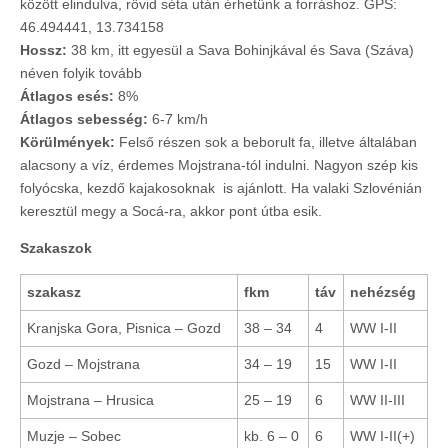
között elindulva, rövid séta után érhetünk a forráshoz. GPS:
46.494441, 13.734158
Hossz:
38 km, itt egyesül a Sava Bohinjkával és Sava (Száva)
néven folyik tovább
Átlagos esés:
8%
Átlagos sebesség:
6-7 km/h
Körülmények:
Felső részen sok a beborult fa, illetve általában
alacsony a víz, érdemes Mojstrana-tól indulni. Nagyon szép kis
folyócska, kezdő kajakosoknak is ajánlott. Ha valaki Szlovénián
keresztül megy a Socá-ra, akkor pont útba esik.
Szakaszok
szakasz
fkm
táv
nehézség
Kranjska Gora, Pisnica – Gozd
38 – 34
4
WW I-II
Gozd – Mojstrana
34 – 19
15
WW I-II
Mojstrana – Hrusica
25 – 19
6
WW II-III
Muzje – Sobec
kb. 6 – 0
6
WW I-II(+)