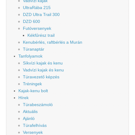
Vadvízi kajak
UltraRába 215
DZD Ultra Trail 300
DZD 600
Futóversenyek
Kékfűrész trail
Kenubérlés, raftbérlés a Murán
Túranaptár
Tanfolyamok
Síkvízi kajak és kenu
Vadvízi kajak és kenu
Túravezető képzés
Tréningek
Kajak-kenu bolt
Hírek
Túrabeszámoló
Aktuális
Ajánló
Túrafelhívás
Versenyek