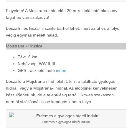
Figyelem! A Mojstrana-i híd előtt 20 m-rel található alacsony
fagát be van szakadva!
Beszállni és kiszállni szinte bárhol lehet, mert az út és a folyó
végig egymás mellett halad.
Mojstrana - Hrusica
Táv: 6 km
Nehézség: WW II-III
GPS track letölthető
innen
.
Beszálló a Mojstrana-i híd felett 1 km-re található gyalogos
hídnál, vagy a Mojstrana-i hídnál. Az előbbinél kényelmesen
készülődhetünk, de a településig tartó 1 km-es szakaszon
normál vízállásnál kissé kopogós lehet a folyó.
Érdemes a gyalogos hídtól indulni.