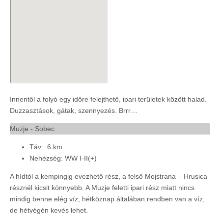
Innentől a folyó egy időre felejthető, ipari területek között halad.
Duzzasztások, gátak, szennyezés. Brrr…
Muzje - Sobec
Táv: 6 km
Nehézség: WW I-II(+)
A hídtól a kempingig evezhető rész, a felső Mojstrana – Hrusica
résznél kicsit könnyebb. A Muzje feletti ipari rész miatt nincs
mindig benne elég víz, hétköznap általában rendben van a víz,
de hétvégén kevés lehet.