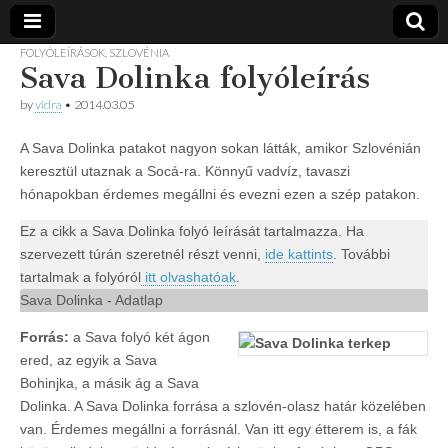
FOLYÓLEÍRÁSOK
,
SZLOVÉNIA
Sava Dolinka folyóleírás
Vidra
… vízitúra
szervezés,
by
vidra
•
2014.03.05
vadvíz,
Vízitúra
kajakoktatás,
kajak-kenu
A Sava Dolinka patakot nagyon sokan látták, amikor Szlovénián
bolt,
keresztül utaznak a Socá-ra. Könnyű vadvíz, tavaszi
vidraságok…
hónapokban érdemes megállni és evezni ezen a szép patakon.
Ez a cikk a Sava Dolinka folyó leírását tartalmazza. Ha
szervezett túrán szeretnél részt venni,
ide kattints
. További
tartalmak a folyóról
itt olvashatóak
.
Sava Dolinka - Adatlap
Forrás:
a Sava folyó két ágon
ered, az egyik a Sava
Bohinjka, a másik ág a Sava
Dolinka. A Sava Dolinka forrása a szlovén-olasz határ közelében
van. Érdemes megállni a forrásnál. Van itt egy étterem is, a fák