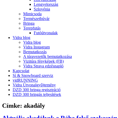
Lengyelország
Szlovénia
Mimicsoda
Természetbúvár
Bringa
Terepfutás
Futóútvonalak
Vidra blog
Vidra blog
Vidra Instagram
Bemutatkozás
A túravezetők bemutatkozása
Vizitúra fényképek (FB)
Vidra Strava edzésnapló
Kapcsolat
Sí & Snowboard szerviz
vidRUNNING
Vidra Útvonalgyűjtemény
DZD 300 bringa regisztráció
DZD 300 bringás teljesítések
Címke:
akadály
Aktuális akadályok a Rába felső szakaszán