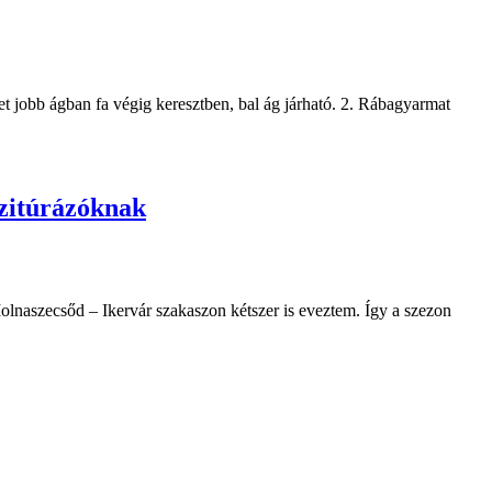
t jobb ágban fa végig keresztben, bal ág járható. 2. Rábagyarmat
ízitúrázóknak
olnaszecsőd – Ikervár szakaszon kétszer is eveztem. Így a szezon