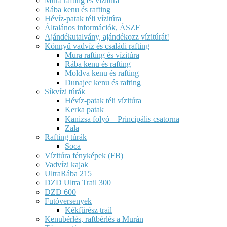
Mura rafting és vízitúra
Rába kenu és rafting
Hévíz-patak téli vízitúra
Általános információk, ÁSZF
Ajándékutalvány, ajándékozz vízitúrát!
Könnyű vadvíz és családi rafting
Mura rafting és vízitúra
Rába kenu és rafting
Moldva kenu és rafting
Dunajec kenu és rafting
Síkvízi túrák
Hévíz-patak téli vízitúra
Kerka patak
Kanizsa folyó – Principális csatorna
Zala
Rafting túrák
Soca
Vízitúra fényképek (FB)
Vadvízi kajak
UltraRába 215
DZD Ultra Trail 300
DZD 600
Futóversenyek
Kékfűrész trail
Kenubérlés, raftbérlés a Murán