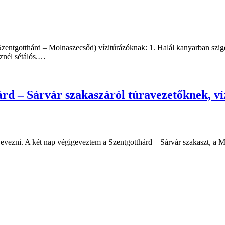
zentgotthárd – Molnaszecsőd) vízitúrázóknak: 1. Halál kanyarban szige
íznél sétálós.…
hárd – Sárvár szakaszáról túravezetőknek, v
evezni. A két nap végigeveztem a Szentgotthárd – Sárvár szakaszt, a M