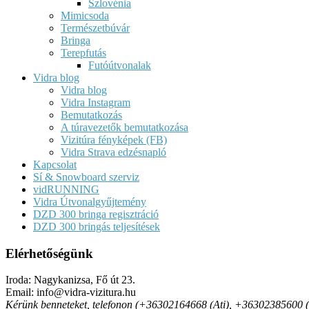
Szlovénia
Mimicsoda
Természetbúvár
Bringa
Terepfutás
Futóútvonalak
Vidra blog
Vidra blog
Vidra Instagram
Bemutatkozás
A túravezetők bemutatkozása
Vizitúra fényképek (FB)
Vidra Strava edzésnapló
Kapcsolat
Sí & Snowboard szerviz
vidRUNNING
Vidra Útvonalgyűjtemény
DZD 300 bringa regisztráció
DZD 300 bringás teljesítések
Elérhetőségünk
Iroda: Nagykanizsa, Fő út 23.
Email: info@vidra-vizitura.hu
Kérünk benneteket, telefonon (+36302164668 (Ati), +36302385600 (Det