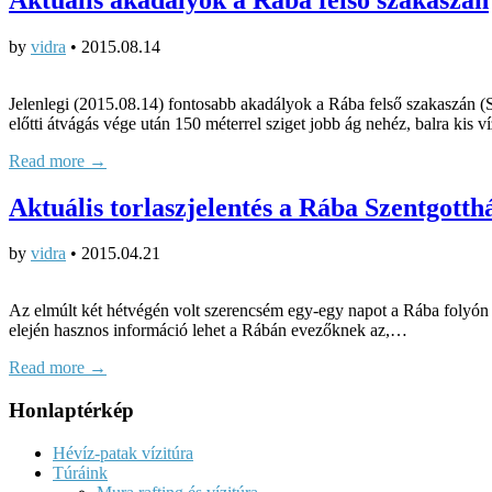
by
vidra
•
2015.08.14
Jelenlegi (2015.08.14) fontosabb akadályok a Rába felső szakaszán (S
előtti átvágás vége után 150 méterrel sziget jobb ág nehéz, balra kis v
Read more →
Aktuális torlaszjelentés a Rába Szentgott
by
vidra
•
2015.04.21
Az elmúlt két hétvégén volt szerencsém egy-egy napot a Rába folyón 
elején hasznos információ lehet a Rábán evezőknek az,…
Read more →
Honlaptérkép
Hévíz-patak vízitúra
Túráink