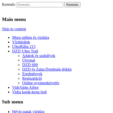
Keresés:
Vidra Vízitúra
… vízitúra szervezés, vadvíz, kajakoktatás, kajak-kenu bolt, vidras
Main menu
Skip to content
Mura rafting és vízitúra
Vízitúráink
UltraRába 215
DZD Ultra Trail
Adatok és szabályok
Útvonal
DZD 600
DZD és Zalai-Dombság térkép
Eredmények
Regisztráció
Online nyomonkövetés
VidrAlpin Arbor
Vidra kajak-kenu bolt
Sub menu
Hévíz-patak vízitúra