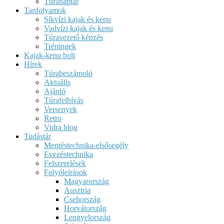
Túranaptár
Tanfolyamok
Síkvízi kajak és kenu
Vadvízi kajak és kenu
Túravezető képzés
Tréningek
Kajak-kenu bolt
Hírek
Túrabeszámoló
Aktuális
Ajánló
Túrafelhívás
Versenyek
Retro
Vidra blog
Tudástár
Mentéstechnika-elsősegély
Evezéstechnika
Felszerelések
Folyóleírások
Magyarország
Ausztria
Csehország
Horvátország
Lengyelország