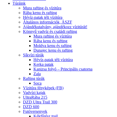
Túráink
Mura rafting és vízitúra
Rába kenu és rafting
Hévíz-patak téli vízitúra
Általános információk, ÁSZF
Ajándékutalvány, ajándékozz vízitúrát!
Könnyű vadvíz és családi rafting
Mura rafting és vízitúra
Rába kenu és rafting
Moldva kenu és rafting
Dunajec kenu és rafting
Síkvízi túrák
Hévíz-patak téli vízitúra
Kerka patak
Kanizsa folyó – Principális csatorna
Zala
Rafting túrák
Soca
Vízitúra fényképek (FB)
Vadvízi kajak
UltraRába 215
DZD Ultra Trail 300
DZD 600
Futóversenyek
Kékfűrész trail