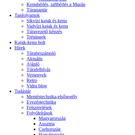
Kenubérlés, raftbérlés a Murán
Túranaptár
Tanfolyamok
Síkvízi kajak és kenu
Vadvízi kajak és kenu
Túravezető képzés
Tréningek
Kajak-kenu bolt
Hírek
Túrabeszámoló
Aktuális
Ajánló
Túrafelhívás
Versenyek
Retro
Vidra blog
Tudástár
Mentéstechnika-elsősegély
Evezéstechnika
Felszerelések
Folyóleírások
Magyarország
Ausztria
Csehország
Horvátország