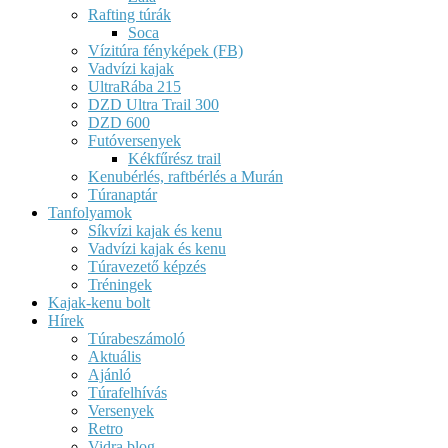
Rafting túrák
Soca
Vízitúra fényképek (FB)
Vadvízi kajak
UltraRába 215
DZD Ultra Trail 300
DZD 600
Futóversenyek
Kékfűrész trail
Kenubérlés, raftbérlés a Murán
Túranaptár
Tanfolyamok
Síkvízi kajak és kenu
Vadvízi kajak és kenu
Túravezető képzés
Tréningek
Kajak-kenu bolt
Hírek
Túrabeszámoló
Aktuális
Ajánló
Túrafelhívás
Versenyek
Retro
Vidra blog