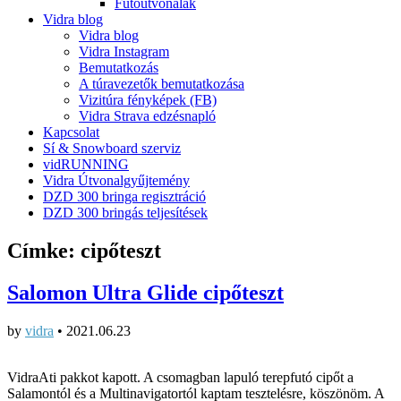
Futóútvonalak
Vidra blog
Vidra blog
Vidra Instagram
Bemutatkozás
A túravezetők bemutatkozása
Vizitúra fényképek (FB)
Vidra Strava edzésnapló
Kapcsolat
Sí & Snowboard szerviz
vidRUNNING
Vidra Útvonalgyűjtemény
DZD 300 bringa regisztráció
DZD 300 bringás teljesítések
Címke:
cipőteszt
Salomon Ultra Glide cipőteszt
by
vidra
•
2021.06.23
VidraAti pakkot kapott. A csomagban lapuló terepfutó cipőt a
Salamontól és a Multinavigatortól kaptam tesztelésre, köszönöm. A