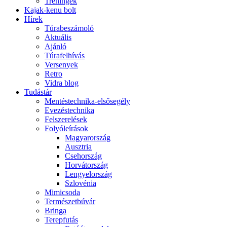
Tréningek
Kajak-kenu bolt
Hírek
Túrabeszámoló
Aktuális
Ajánló
Túrafelhívás
Versenyek
Retro
Vidra blog
Tudástár
Mentéstechnika-elsősegély
Evezéstechnika
Felszerelések
Folyóleírások
Magyarország
Ausztria
Csehország
Horvátország
Lengyelország
Szlovénia
Mimicsoda
Természetbúvár
Bringa
Terepfutás