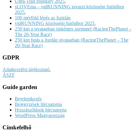
Ultra-Trail Hungary 2025.
sLOVEnia – vidRUNNING tavaszi közösségi futótábor
2025.
100 mérföld lépés az Isztrián
vidRUNNING közösségi futótábor 2025.
250 km a sivatagban önkéntes szemmel (RacingThePlanet –
The 20-Year Race)
250 km futás a Jordán sivatagban (RacingThePlanet – The
20-Year Race)
GDPR
Adatkezelési tájékoztató.
ÁSZF
Guide garden
Bejelentkezés
Bejegyzések hírcsatorna
Hozzászólások hírcsatorna
WordPress Magyarország
Címkefelhő