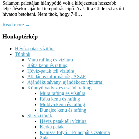
Salamon palettáján hiánypótló volt a kifejezetten hosszabb
teljesítésekre ajánlott terepultrás cipő. Az Ultra Glide ezt az űrt
hívatott betölteni. Nem titok, hogy 7-8…
Read more →
Honlaptérkép
Hévíz-patak vízitúra
Túráink
Mura rafting és vízitúra
Rába kenu és rafting
Hévíz-patak téli vízitúra
Általános információk, ÁSZF
Ajándékutalvány, ajándékozz vízitúrát!
Könnyű vadvíz és családi rafting
Mura rafting és vízitúra
Rába kenu és rafting
Moldva kenu és rafting
Dunajec kenu és rafting
Síkvízi túrák
Hévíz-patak téli vízitúra
Kerka patak
Kanizsa folyó – Principális csatorna
Zala