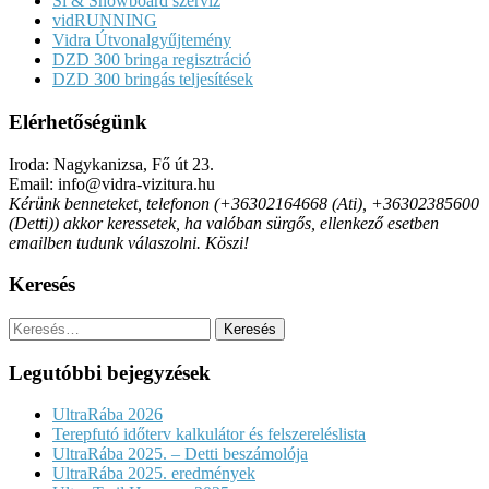
Sí & Snowboard szerviz
vidRUNNING
Vidra Útvonalgyűjtemény
DZD 300 bringa regisztráció
DZD 300 bringás teljesítések
Elérhetőségünk
Iroda: Nagykanizsa, Fő út 23.
Email: info@vidra-vizitura.hu
Kérünk benneteket, telefonon (+36302164668 (Ati), +36302385600
(Detti)) akkor keressetek, ha valóban sürgős, ellenkező esetben
emailben tudunk válaszolni. Köszi!
Keresés
Keresés:
Legutóbbi bejegyzések
UltraRába 2026
Terepfutó időterv kalkulátor és felszereléslista
UltraRába 2025. – Detti beszámolója
UltraRába 2025. eredmények