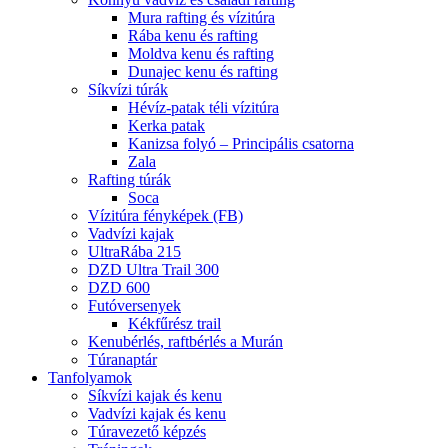
Mura rafting és vízitúra
Rába kenu és rafting
Moldva kenu és rafting
Dunajec kenu és rafting
Síkvízi túrák
Hévíz-patak téli vízitúra
Kerka patak
Kanizsa folyó – Principális csatorna
Zala
Rafting túrák
Soca
Vízitúra fényképek (FB)
Vadvízi kajak
UltraRába 215
DZD Ultra Trail 300
DZD 600
Futóversenyek
Kékfűrész trail
Kenubérlés, raftbérlés a Murán
Túranaptár
Tanfolyamok
Síkvízi kajak és kenu
Vadvízi kajak és kenu
Túravezető képzés