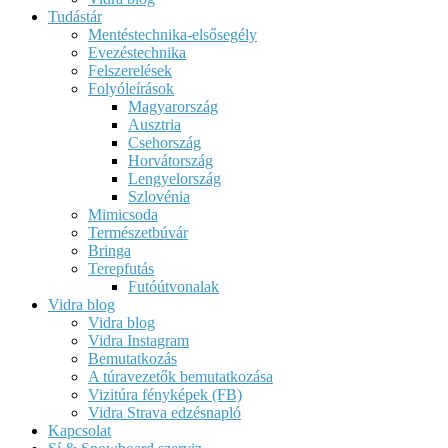
Tudástár
Mentéstechnika-elsősegély
Evezéstechnika
Felszerelések
Folyóleírások
Magyarország
Ausztria
Csehország
Horvátország
Lengyelország
Szlovénia
Mimicsoda
Természetbúvár
Bringa
Terepfutás
Futóútvonalak
Vidra blog
Vidra blog
Vidra Instagram
Bemutatkozás
A túravezetők bemutatkozása
Vizitúra fényképek (FB)
Vidra Strava edzésnapló
Kapcsolat