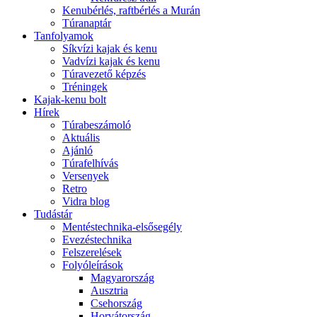
Kenubérlés, raftbérlés a Murán
Túranaptár
Tanfolyamok
Síkvízi kajak és kenu
Vadvízi kajak és kenu
Túravezető képzés
Tréningek
Kajak-kenu bolt
Hírek
Túrabeszámoló
Aktuális
Ajánló
Túrafelhívás
Versenyek
Retro
Vidra blog
Tudástár
Mentéstechnika-elsősegély
Evezéstechnika
Felszerelések
Folyóleírások
Magyarország
Ausztria
Csehország
Horvátország