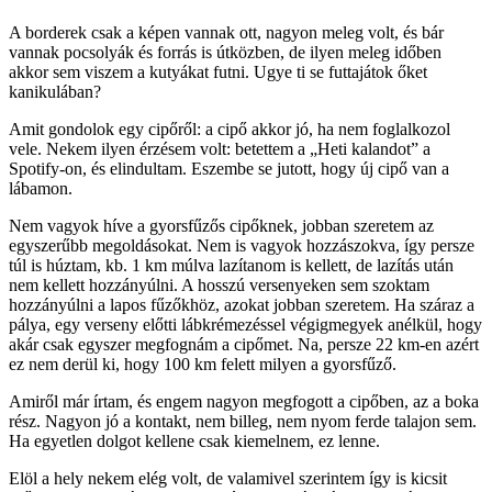
A borderek csak a képen vannak ott, nagyon meleg volt, és bár
vannak pocsolyák és forrás is útközben, de ilyen meleg időben
akkor sem viszem a kutyákat futni. Ugye ti se futtajátok őket
kanikulában?
Amit gondolok egy cipőről: a cipő akkor jó, ha nem foglalkozol
vele. Nekem ilyen érzésem volt: betettem a „Heti kalandot” a
Spotify-on, és elindultam. Eszembe se jutott, hogy új cipő van a
lábamon.
Nem vagyok híve a gyorsfűzős cipőknek, jobban szeretem az
egyszerűbb megoldásokat. Nem is vagyok hozzászokva, így persze
túl is húztam, kb. 1 km múlva lazítanom is kellett, de lazítás után
nem kellett hozzányúlni. A hosszú versenyeken sem szoktam
hozzányúlni a lapos fűzőkhöz, azokat jobban szeretem. Ha száraz a
pálya, egy verseny előtti lábkrémezéssel végigmegyek anélkül, hogy
akár csak egyszer megfognám a cipőmet. Na, persze 22 km-en azért
ez nem derül ki, hogy 100 km felett milyen a gyorsfűző.
Amiről már írtam, és engem nagyon megfogott a cipőben, az a boka
rész. Nagyon jó a kontakt, nem billeg, nem nyom ferde talajon sem.
Ha egyetlen dolgot kellene csak kiemelnem, ez lenne.
Elöl a hely nekem elég volt, de valamivel szerintem így is kicsit