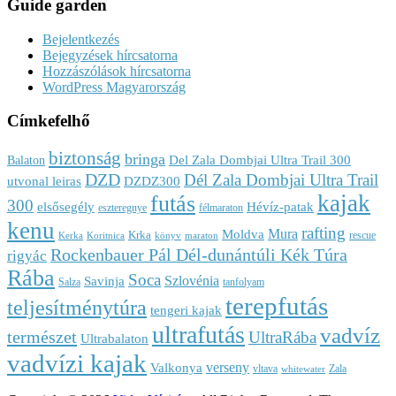
Guide garden
Bejelentkezés
Bejegyzések hírcsatorna
Hozzászólások hírcsatorna
WordPress Magyarország
Címkefelhő
biztonság
bringa
Del Zala Dombjai Ultra Trail 300
Balaton
DZD
Dél Zala Dombjai Ultra Trail
utvonal leiras
DZDZ300
kajak
futás
300
elsősegély
Hévíz-patak
eszteregnye
félmaraton
kenu
rafting
Mura
Moldva
Krka
rescue
Kerka
Koritnica
könyv
maraton
Rockenbauer Pál Dél-dunántúli Kék Túra
rigyác
Rába
Soca
Szlovénia
Savinja
Salza
tanfolyam
terepfutás
teljesítménytúra
tengeri kajak
ultrafutás
vadvíz
természet
UltraRába
Ultrabalaton
vadvízi kajak
verseny
Valkonya
vltava
Zala
whitewater