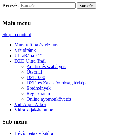
Keresés:
Vidra Vízitúra
… vízitúra szervezés, vadvíz, kajakoktatás, kajak-kenu bolt,
vidraságok…
Main menu
Skip to content
Mura rafting és vízitúra
Vízitúráink
UltraRába 215
DZD Ultra Trail
Adatok és szabályok
Útvonal
DZD 600
DZD és Zalai-Dombság térkép
Eredmények
Regisztráció
Online nyomonkövetés
VidrAlpin Arbor
Vidra kajak-kenu bolt
Sub menu
Hévíz-patak vízitúra