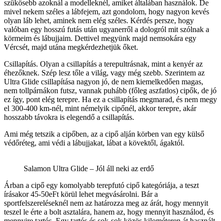
szűkösebb azoknál a modelleknél, amiket általában használok. De
mivel nekem széles a lábfejem, azt gondolom, hogy nagyon kevés
olyan láb lehet, aminek nem elég széles. Kérdés persze, hogy
valóban egy hosszú futás után ugyanerről a dologról mit szólnak a
körmeim és lábujjaim. Dettivel megyünk majd nemsokára egy
Vércsét, majd utána megkérdezhetjük őket.
Csillapítás. Olyan a csillapítás a terepultrásnak, mint a kenyér az
éhezőknek. Szép lesz tőle a világ, vagy még szebb. Szerintem az
Ultra Glide csillapítása nagyon jó, de nem kiemelkedően magas,
nem tollpárnákon futsz, vannak puhább (főleg aszfatlos) cipők, de jó
ez így, pont elég terepre. Ha ez a csillapítás megmarad, és nem megy
el 300-400 km-nél, mint némelyik cipőnél, akkor terepre, akár
hosszabb távokra is elegendő a csillapítás.
Ami még tetszik a cipőben, az a cipő alján körben van egy külső
védőréteg, ami védi a lábujjakat, lábat a kövektől, ágaktól.
Salamon Ultra Glide – Jól áll neki az erdő
Árban a cipő egy komolyabb terepfutó cipő kategóriája, a teszt
írásakor 45-50eFt körül lehet megvásárolni. Bár a
sportfelszereléseknél nem az határozza meg az árát, hogy mennyit
teszel le érte a bolt asztalára, hanem az, hogy mennyit használod, és
mennyire tartós. Egy tartós és sok-sok közös kilométeren át használt