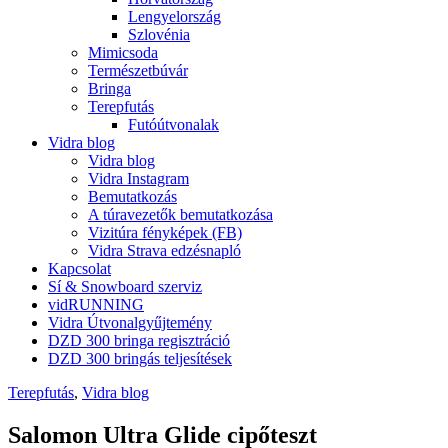
Lengyelország
Szlovénia
Mimicsoda
Természetbúvár
Bringa
Terepfutás
Futóútvonalak
Vidra blog
Vidra blog
Vidra Instagram
Bemutatkozás
A túravezetők bemutatkozása
Vizitúra fényképek (FB)
Vidra Strava edzésnapló
Kapcsolat
Sí & Snowboard szerviz
vidRUNNING
Vidra Útvonalgyűjtemény
DZD 300 bringa regisztráció
DZD 300 bringás teljesítések
Terepfutás
,
Vidra blog
Salomon Ultra Glide cipőteszt