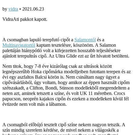
by
vidra
•
2021.06.23
VidraAti pakkot kapott.
A csomagban lapuló terepfutó cipőt a
Salamontól
és a
Multinavigatortól
kaptam tesztelésre, köszönöm. A Salamon
palettáján hiánypótló volt a kifejezetten hosszabb teljesítésekre
ajánlott terepultrás cipő. Az Ultra Glide ezt az űrt hívatott betölteni.
Nem titok, hogy 7-8 éve kizárólag csak az ultrások között
legnépszerűbb Hoka cipőmárka modelljeiben futottam terepen és az
évi egy aszfaltos Balcsi körön is. Nem csináltam nagy ügyet a
cipővásárlásból, úgy voltam, hogy amikor az éppen használt cipőm
szétszakadt, a Clifton, Bondi, Stinson modellekből megrendeltem a
neten azt, aminek tetszett a színe, és volt UK 11 méretben. Crocs
papucson, neoprén kajakos cipőn és ezeken a modelleken kívül fél
évtizede nem volt más a lábamon.
A csomagból előbújó tesztelt cipő színe nekem nagyon tetszik. A
szín mindig szerelem kérdése, de mivel nekem a világoskék a