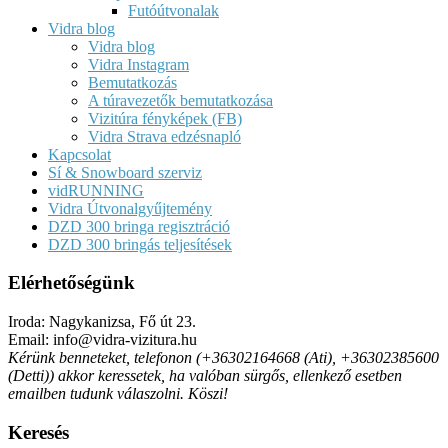
Futóútvonalak
Vidra blog
Vidra blog
Vidra Instagram
Bemutatkozás
A túravezetők bemutatkozása
Vizitúra fényképek (FB)
Vidra Strava edzésnapló
Kapcsolat
Sí & Snowboard szerviz
vidRUNNING
Vidra Útvonalgyűjtemény
DZD 300 bringa regisztráció
DZD 300 bringás teljesítések
Elérhetőségünk
Iroda: Nagykanizsa, Fő út 23.
Email: info@vidra-vizitura.hu
Kérünk benneteket, telefonon (+36302164668 (Ati), +36302385600
(Detti)) akkor keressetek, ha valóban sürgős, ellenkező esetben
emailben tudunk válaszolni. Köszi!
Keresés