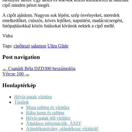
cipő minden pénzt megér.
A cipőt ajánlom. Nagyon sok lépést, szép ösvényeket, meredek
emelkedőket, csúszós, köves lejtőket, napsütést, madácsicsergést,
futópajtásokkal közös futásokat kívánok nektek a cipő mellé.
Vidra
Tags:
cipőteszt
salamon
Ultra Glide
Post navigation
← Csanádi Béla DZD300 beszámolója
Vércse 100 →
Honlaptérkép
Hévíz-patak vízitúra
Túráink
Mura rafting és vízitúra
Rába kenu és rafting
Hévíz-patak téli vízitúra
Általános információk, ÁSZF
Ajándékutalvány, ajándékozz vízitúrát!