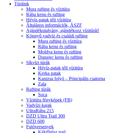
Túráink
Mura rafting és vízitúra
Rába kenu és rafting
Hévíz-patak téli vízitúra
Általános információk, ÁSZF
Ajándékutalvány, ajándékozz vízitúrát!
Könnyű vadvíz és családi rafting
Mura rafting és vízitúra
Rába kenu és rafting
Moldva kenu és rafting
Dunajec kenu és rafting
Síkvízi túrák
Hévíz-patak téli vízitúra
Kerka patak
Kanizsa folyó – Principális csatorna
Zala
Rafting túrák
Soca
Vízitúra fényképek (FB)
Vadvízi kajak
UltraRába 215
DZD Ultra Trail 300
DZD 600
Futóversenyek
Kékfűrész trail