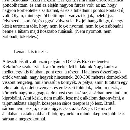
gondolhattam, és ami az elején nagyon furcsa volt, az az, hogy
nagyon körbeölelte a sarkamat, és ez a hibátlanul pontos kontakt új
volt. Olyan, mint egy jól befittingelt vadvízi kajak, belebújsz,
felveszed a spricót, és eggyé válsz vele. Ez jól hangzik így, de egy
kicsit tartottam tőle, hogy nem fog-e nyomni, nem fog-e zsibbadni
benne a lábam majd hosszabb futásnál. (Nem nyomott, nem
zsibbadt, tökéletes.)
Lénának is tetszik.
A tesztfutás itt volt hazai pályán: a DZD és Roki rettenetes
Kékfűrész szakaszának a környéke. Mi itt lakunk Nagykanizsa
mellett egy kis faluban, pont ezen a részen. Hatalmas összefüggő
erdők vannak, nagy hegyek nincsenek, 200-300 méteres dombokból
viszont rengeteg, hullámvasút a környék. A pálya, amin futottam egy
félmaratont, erdei ösvények és erdészeti földutak, néhol murvás, a
környék nagyon agyagos, de most csontszáraz, a sárban nem tudtam
kipróbálni. Ami késik, nem múlik, lesz még alkalom dagonyázni, a
talpmintázata alapján közepesen sáros terepre is jó lesz. Brutál
sárban nem lesz jó, de oda úgyis csak az UAZ jó. De mivel
általában aszfaltosokban futok, így nekem mindenképpen jobb lesz
sárban a megszokottnál.