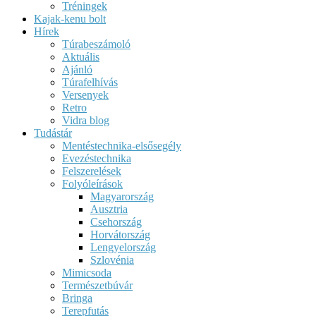
Tréningek
Kajak-kenu bolt
Hírek
Túrabeszámoló
Aktuális
Ajánló
Túrafelhívás
Versenyek
Retro
Vidra blog
Tudástár
Mentéstechnika-elsősegély
Evezéstechnika
Felszerelések
Folyóleírások
Magyarország
Ausztria
Csehország
Horvátország
Lengyelország
Szlovénia
Mimicsoda
Természetbúvár
Bringa
Terepfutás