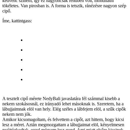
kedvenc színem, így ez nagyoncsak rendben volt, mondhatni
tökéletes. Van pirosban is. A forma is tetszik, ránézésre nagyon szép
cipő.
Íme, kattintgass:
A tesztelt cipő mérete NedyBali javaslatára fél számmal kisebb a
nekem szokásosnál, ez irányadó lehet másoknak is. Szeretem, ha a
lábujjaimnak elöl van hely. Elég széles a lábfejem elöl, a szűk cipők
nekem nem jók.
Amikor kicsomagoltam, és felvettem a cipőt, azt hittem, hogy kicsi
lesz a méret. Aztán megmozgattam a lábujjaimat elöl, kényelmesen
nyújtózkodtak, ezzel mégsem lesz gond. Ami miatt elsőre kicsinek