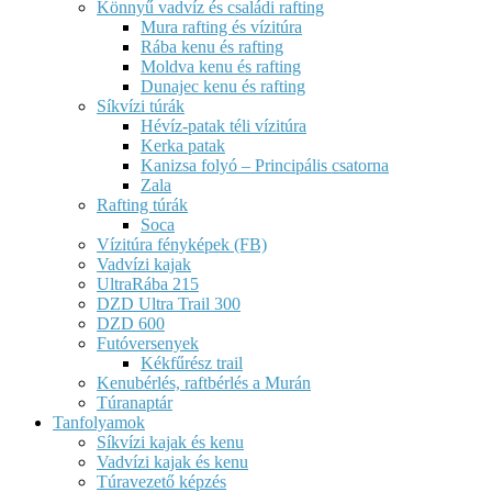
Könnyű vadvíz és családi rafting
Mura rafting és vízitúra
Rába kenu és rafting
Moldva kenu és rafting
Dunajec kenu és rafting
Síkvízi túrák
Hévíz-patak téli vízitúra
Kerka patak
Kanizsa folyó – Principális csatorna
Zala
Rafting túrák
Soca
Vízitúra fényképek (FB)
Vadvízi kajak
UltraRába 215
DZD Ultra Trail 300
DZD 600
Futóversenyek
Kékfűrész trail
Kenubérlés, raftbérlés a Murán
Túranaptár
Tanfolyamok
Síkvízi kajak és kenu
Vadvízi kajak és kenu
Túravezető képzés