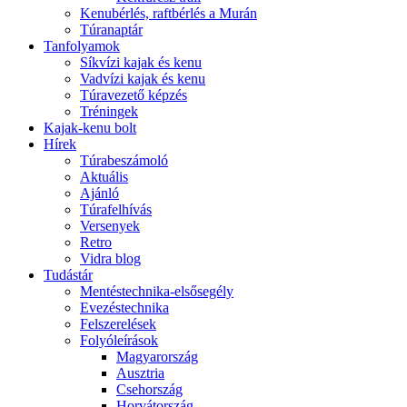
Kenubérlés, raftbérlés a Murán
Túranaptár
Tanfolyamok
Síkvízi kajak és kenu
Vadvízi kajak és kenu
Túravezető képzés
Tréningek
Kajak-kenu bolt
Hírek
Túrabeszámoló
Aktuális
Ajánló
Túrafelhívás
Versenyek
Retro
Vidra blog
Tudástár
Mentéstechnika-elsősegély
Evezéstechnika
Felszerelések
Folyóleírások
Magyarország
Ausztria
Csehország
Horvátország