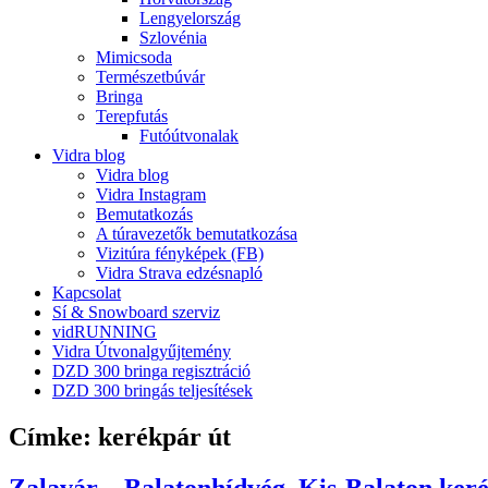
Lengyelország
Szlovénia
Mimicsoda
Természetbúvár
Bringa
Terepfutás
Futóútvonalak
Vidra blog
Vidra blog
Vidra Instagram
Bemutatkozás
A túravezetők bemutatkozása
Vizitúra fényképek (FB)
Vidra Strava edzésnapló
Kapcsolat
Sí & Snowboard szerviz
vidRUNNING
Vidra Útvonalgyűjtemény
DZD 300 bringa regisztráció
DZD 300 bringás teljesítések
Címke:
kerékpár út
Zalavár – Balatonhídvég, Kis-Balaton ker