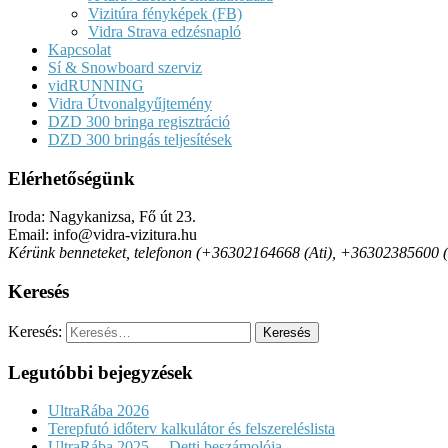
Vizitúra fényképek (FB)
Vidra Strava edzésnapló
Kapcsolat
Sí & Snowboard szerviz
vidRUNNING
Vidra Útvonalgyűjtemény
DZD 300 bringa regisztráció
DZD 300 bringás teljesítések
Elérhetőségünk
Iroda: Nagykanizsa, Fő út 23.
Email: info@vidra-vizitura.hu
Kérünk benneteket, telefonon (+36302164668 (Ati), +36302385600 (Det
Keresés
Keresés:
Legutóbbi bejegyzések
UltraRába 2026
Terepfutó időterv kalkulátor és felszereléslista
UltraRába 2025. – Detti beszámolója