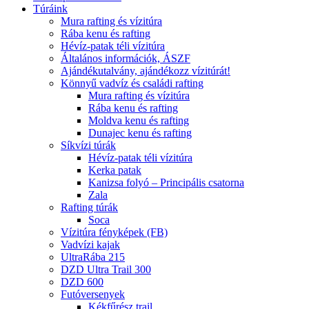
Túráink
Mura rafting és vízitúra
Rába kenu és rafting
Hévíz-patak téli vízitúra
Általános információk, ÁSZF
Ajándékutalvány, ajándékozz vízitúrát!
Könnyű vadvíz és családi rafting
Mura rafting és vízitúra
Rába kenu és rafting
Moldva kenu és rafting
Dunajec kenu és rafting
Síkvízi túrák
Hévíz-patak téli vízitúra
Kerka patak
Kanizsa folyó – Principális csatorna
Zala
Rafting túrák
Soca
Vízitúra fényképek (FB)
Vadvízi kajak
UltraRába 215
DZD Ultra Trail 300
DZD 600
Futóversenyek
Kékfűrész trail