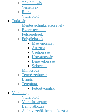
Túrafelhívás
Versenyek
Retro
Vidra blog
Tudástár
Mentéstechnika-elsősegély
Evezéstechnika
Felszerelések
Folyóleírások
Magyarország
Ausztria
Csehország
Horvátország
Lengyelország
Szlovénia
Mimicsoda
Természetbúvár
Bringa
Terepfutás
Futóútvonalak
Vidra blog
Vidra blog
Vidra Instagram
Bemutatkozás
A túravezetők bemutatkozása