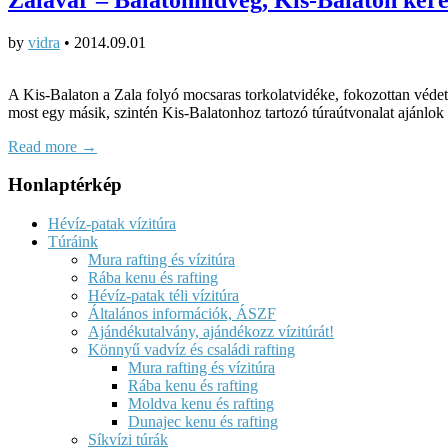
by
vidra
•
2014.09.01
A Kis-Balaton a Zala folyó mocsaras torkolatvidéke, fokozottan védett 
most egy másik, szintén Kis-Balatonhoz tartozó túraútvonalat ajánlo
Read more →
Honlaptérkép
Hévíz-patak vízitúra
Túráink
Mura rafting és vízitúra
Rába kenu és rafting
Hévíz-patak téli vízitúra
Általános információk, ÁSZF
Ajándékutalvány, ajándékozz vízitúrát!
Könnyű vadvíz és családi rafting
Mura rafting és vízitúra
Rába kenu és rafting
Moldva kenu és rafting
Dunajec kenu és rafting
Síkvízi túrák