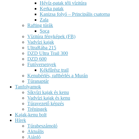
Hévíz-patak téli vízitúra
Kerka patak
Kanizsa folyó – Principális csatorna
Zala
Rafting túrák
Soca
Vízitúra fényképek (FB)
Vadvízi kajak
UltraRába 215
DZD Ultra Trail 300
DZD 600
Futóversenyek
Kékfűrész trail
Kenubérlés, raftbérlés a Murán
Túranaptár
Tanfolyamok
Síkvízi kajak és kenu
Vadvízi kajak és kenu
Túravezető képzés
Tréningek
Kajak-kenu bolt
Hírek
Túrabeszámoló
Aktuális
Ajánló