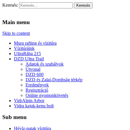
Keresés:
Vidra Vízitúra
… vízitúra szervezés, vadvíz, kajakoktatás, kajak-kenu bolt, vidras
Main menu
Skip to content
Mura rafting és vízitúra
Vízitúráink
UltraRába 215
DZD Ultra Trail
Adatok és szabályok
Útvonal
DZD 600
DZD és Zalai-Dombság térkép
Eredmények
Regisztráció
Online nyomonkövetés
VidrAlpin Arbor
Vidra kajak-kenu bolt
Sub menu
Hévíz-patak vízitúra