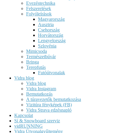
Evezéstechnika
Felszerelések
Folyóleírások
Magyarország
Ausztria
Csehország
Horvátország
Lengyelország
Szlovénia
Mimicsoda
Természetbúvár
Bringa
Terepfutás
Futóútvonalak
Vidra blog
Vidra blog
Vidra Instagram
Bemutatkozás
A túravezetők bemutatkozása
Vizitúra fényképek (FB)
Vidra Strava edzésnapló
Kapcsolat
Sí & Snowboard szerviz
vidRUNNING
Vidra Útvonalgyűjtemény