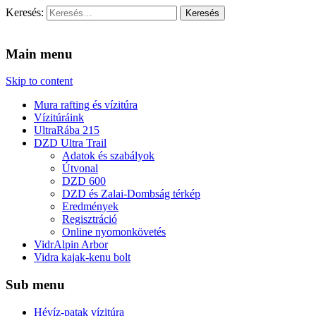
Keresés:
Vidra Vízitúra
… vízitúra szervezés, vadvíz, kajakoktatás, kajak-kenu bolt,
vidraságok…
Main menu
Skip to content
Mura rafting és vízitúra
Vízitúráink
UltraRába 215
DZD Ultra Trail
Adatok és szabályok
Útvonal
DZD 600
DZD és Zalai-Dombság térkép
Eredmények
Regisztráció
Online nyomonkövetés
VidrAlpin Arbor
Vidra kajak-kenu bolt
Sub menu
Hévíz-patak vízitúra