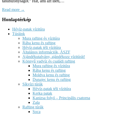
tanúbizonyságot.” Hát, ami azt illeti,…
Read more →
Honlaptérkép
Hévíz-patak vízitúra
Túráink
Mura rafting és vízitúra
Rába kenu és rafting
Hévíz-patak téli vízitúra
Általános információk, ÁSZF
Ajándékutalvány, ajándékozz vízitúrát!
Könnyű vadvíz és családi rafting
Mura rafting és vízitúra
Rába kenu és rafting
Moldva kenu és rafting
Dunajec kenu és rafting
Síkvízi túrák
Hévíz-patak téli vízitúra
Kerka patak
Kanizsa folyó – Principális csatorna
Zala
Rafting túrák
Soca