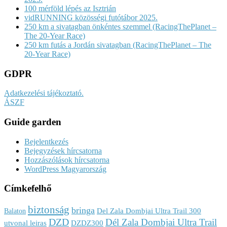
100 mérföld lépés az Isztrián
vidRUNNING közösségi futótábor 2025.
250 km a sivatagban önkéntes szemmel (RacingThePlanet –
The 20-Year Race)
250 km futás a Jordán sivatagban (RacingThePlanet – The
20-Year Race)
GDPR
Adatkezelési tájékoztató.
ÁSZF
Guide garden
Bejelentkezés
Bejegyzések hírcsatorna
Hozzászólások hírcsatorna
WordPress Magyarország
Címkefelhő
biztonság
bringa
Del Zala Dombjai Ultra Trail 300
Balaton
DZD
Dél Zala Dombjai Ultra Trail
utvonal leiras
DZDZ300