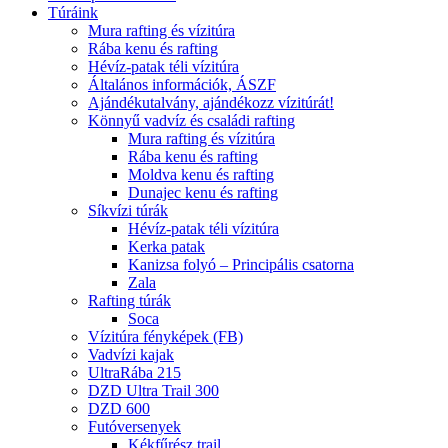
Túráink
Mura rafting és vízitúra
Rába kenu és rafting
Hévíz-patak téli vízitúra
Általános információk, ÁSZF
Ajándékutalvány, ajándékozz vízitúrát!
Könnyű vadvíz és családi rafting
Mura rafting és vízitúra
Rába kenu és rafting
Moldva kenu és rafting
Dunajec kenu és rafting
Síkvízi túrák
Hévíz-patak téli vízitúra
Kerka patak
Kanizsa folyó – Principális csatorna
Zala
Rafting túrák
Soca
Vízitúra fényképek (FB)
Vadvízi kajak
UltraRába 215
DZD Ultra Trail 300
DZD 600
Futóversenyek
Kékfűrész trail