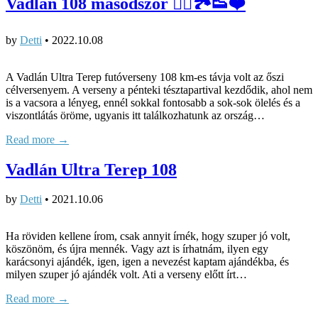
Vadlán 108 másodszor 🏃‍♀️🏞👟❤️
by
Detti
•
2022.10.08
A Vadlán Ultra Terep futóverseny 108 km-es távja volt az őszi
célversenyem. A verseny a pénteki tésztapartival kezdődik, ahol nem
is a vacsora a lényeg, ennél sokkal fontosabb a sok-sok ölelés és a
viszontlátás öröme, ugyanis itt találkozhatunk az ország…
Read more →
Vadlán Ultra Terep 108
by
Detti
•
2021.10.06
Ha röviden kellene írom, csak annyit írnék, hogy szuper jó volt,
köszönöm, és újra mennék. Vagy azt is írhatnám, ilyen egy
karácsonyi ajándék, igen, igen a nevezést kaptam ajándékba, és
milyen szuper jó ajándék volt. Ati a verseny előtt írt…
Read more →