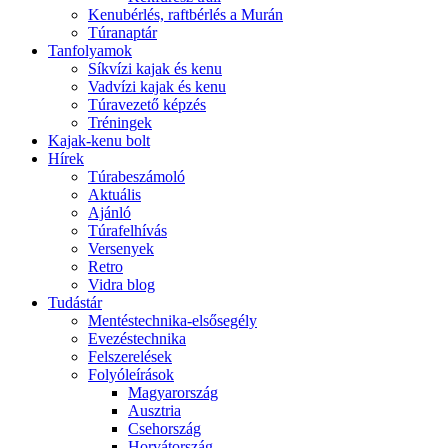
Kenubérlés, raftbérlés a Murán
Túranaptár
Tanfolyamok
Síkvízi kajak és kenu
Vadvízi kajak és kenu
Túravezető képzés
Tréningek
Kajak-kenu bolt
Hírek
Túrabeszámoló
Aktuális
Ajánló
Túrafelhívás
Versenyek
Retro
Vidra blog
Tudástár
Mentéstechnika-elsősegély
Evezéstechnika
Felszerelések
Folyóleírások
Magyarország
Ausztria
Csehország
Horvátország