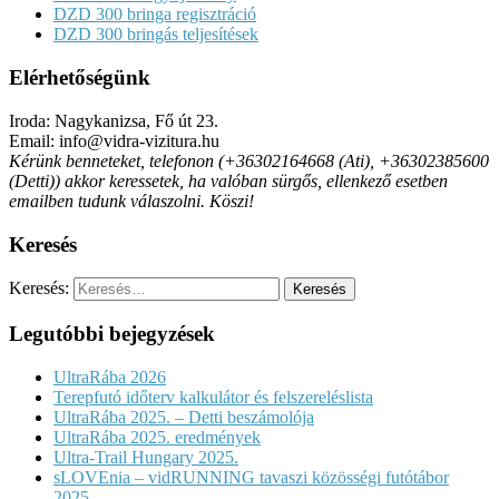
DZD 300 bringa regisztráció
DZD 300 bringás teljesítések
Elérhetőségünk
Iroda: Nagykanizsa, Fő út 23.
Email: info@vidra-vizitura.hu
Kérünk benneteket, telefonon (+36302164668 (Ati), +36302385600
(Detti)) akkor keressetek, ha valóban sürgős, ellenkező esetben
emailben tudunk válaszolni. Köszi!
Keresés
Keresés:
Legutóbbi bejegyzések
UltraRába 2026
Terepfutó időterv kalkulátor és felszereléslista
UltraRába 2025. – Detti beszámolója
UltraRába 2025. eredmények
Ultra-Trail Hungary 2025.
sLOVEnia – vidRUNNING tavaszi közösségi futótábor
2025.