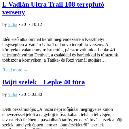
I. Vadlán Ultra Trail 108 terepfutó
verseny
by
vidra
•
2017.10.12
Idén első alkalommal került megrendezésre a Keszthelyi-
hegységben a Vadlán Ultra Trail nevű terepfutó verseny. A
környéket valamennyire ismertük, párszor voltunk a Lepke 40
teljesítménytúrán Dettivel, a családdal és barátokkal is túráztunk
többször a környéken, a Tátika- és Rezi várnál utoljára…
Read more →
Böjti szelek – Lepke 40 túra
by
vidra
•
2015.03.30
Detti beszámolója: „A hazai népi időjárási megfigyelés külön
elnevezéssel jelöli a nagyböjt időszakában, tehát a tél végén, a
tavasz első felében tapasztalható tartós, erős szélfúvást: ezek a böjti
szelek, amelyek éppen nem az „önmérsékletről” tesznek