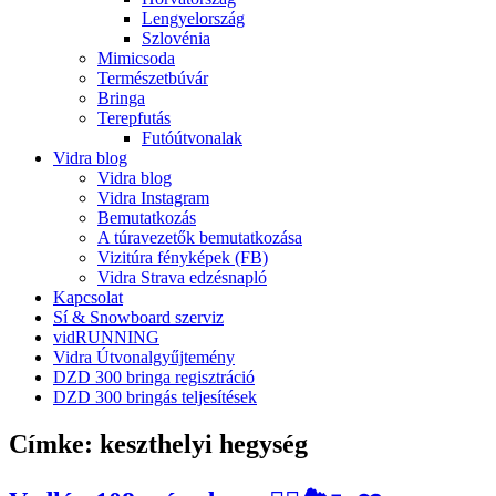
Lengyelország
Szlovénia
Mimicsoda
Természetbúvár
Bringa
Terepfutás
Futóútvonalak
Vidra blog
Vidra blog
Vidra Instagram
Bemutatkozás
A túravezetők bemutatkozása
Vizitúra fényképek (FB)
Vidra Strava edzésnapló
Kapcsolat
Sí & Snowboard szerviz
vidRUNNING
Vidra Útvonalgyűjtemény
DZD 300 bringa regisztráció
DZD 300 bringás teljesítések
Címke:
keszthelyi hegység