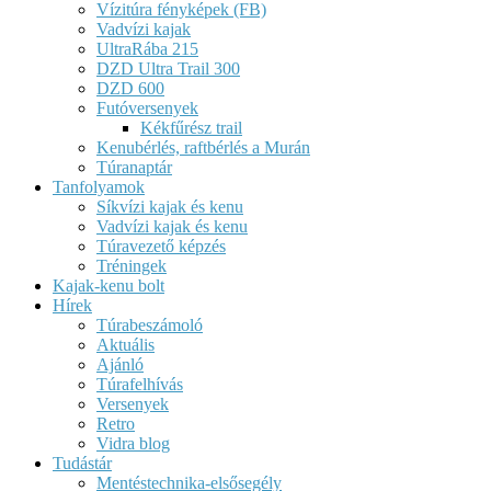
Vízitúra fényképek (FB)
Vadvízi kajak
UltraRába 215
DZD Ultra Trail 300
DZD 600
Futóversenyek
Kékfűrész trail
Kenubérlés, raftbérlés a Murán
Túranaptár
Tanfolyamok
Síkvízi kajak és kenu
Vadvízi kajak és kenu
Túravezető képzés
Tréningek
Kajak-kenu bolt
Hírek
Túrabeszámoló
Aktuális
Ajánló
Túrafelhívás
Versenyek
Retro
Vidra blog
Tudástár
Mentéstechnika-elsősegély