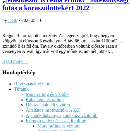
futás a koraszülöttekért 2022
by
Detti
•
2022.05.16
Reggel 9-kor rajtolt a mezőny Zalaegerszegről, hogy hegyen-
völgyön át elfusson Keszthelyre. A táv 66 km, a szint 1100mD+, a
szintidő 8 és fél óra. Tavaly októberben voltunk először ezen a
versenyen Atival, így már volt egy időnk is, aminél jobbat…
Read more →
Honlaptérkép
Hévíz-patak vízitúra
Túráink
Mura rafting és vízitúra
Rába kenu és rafting
Hévíz-patak téli vízitúra
Általános információk, ÁSZF
Ajándékutalvány, ajándékozz vízitúrát!
Könnyű vadvíz és családi rafting
Mura rafting és vízitúra