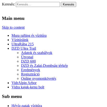
Keresés:
Vidra Vízitúra
… vízitúra szervezés, vadvíz, kajakoktatás, kajak-kenu bolt,
vidraságok…
Main menu
Skip to content
Mura rafting és vízitúra
Vízitúráink
UltraRába 215
DZD Ultra Trail
Adatok és szabályok
Útvonal
DZD 600
DZD és Zalai-Dombság térkép
Eredmények
Regisztráció
Online nyomonkövetés
VidrAlpin Arbor
Vidra kajak-kenu bolt
Sub menu
Hévíz-patak vízitúra