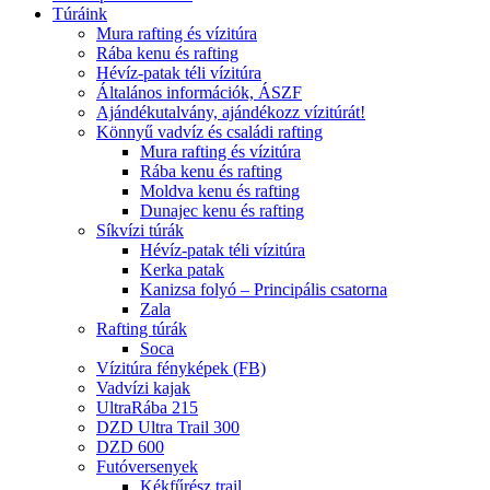
Túráink
Mura rafting és vízitúra
Rába kenu és rafting
Hévíz-patak téli vízitúra
Általános információk, ÁSZF
Ajándékutalvány, ajándékozz vízitúrát!
Könnyű vadvíz és családi rafting
Mura rafting és vízitúra
Rába kenu és rafting
Moldva kenu és rafting
Dunajec kenu és rafting
Síkvízi túrák
Hévíz-patak téli vízitúra
Kerka patak
Kanizsa folyó – Principális csatorna
Zala
Rafting túrák
Soca
Vízitúra fényképek (FB)
Vadvízi kajak
UltraRába 215
DZD Ultra Trail 300
DZD 600
Futóversenyek
Kékfűrész trail