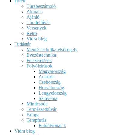
Hírek
Túrabeszámoló
Aktuális
Ajánló
Túrafelhívás
Versenyek
Retro
Vidra blog
Tudástár
Mentéstechnika-elsősegély
Evezéstechnika
Felszerelések
Folyóleírások
Magyarország
Ausztria
Csehország
Horvátország
Lengyelország
Szlovénia
Mimicsoda
Természetbúvár
Bringa
Terepfutás
Futóútvonalak
Vidra blog