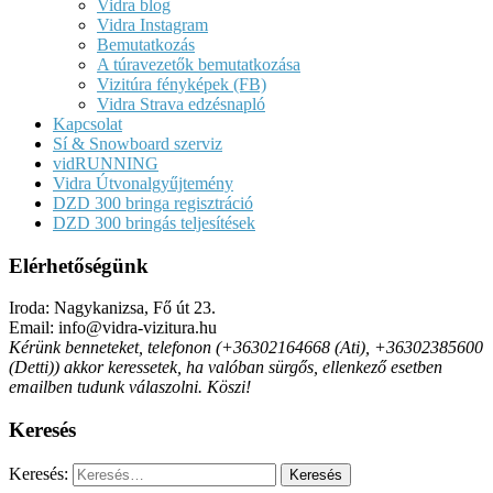
Vidra blog
Vidra Instagram
Bemutatkozás
A túravezetők bemutatkozása
Vizitúra fényképek (FB)
Vidra Strava edzésnapló
Kapcsolat
Sí & Snowboard szerviz
vidRUNNING
Vidra Útvonalgyűjtemény
DZD 300 bringa regisztráció
DZD 300 bringás teljesítések
Elérhetőségünk
Iroda: Nagykanizsa, Fő út 23.
Email: info@vidra-vizitura.hu
Kérünk benneteket, telefonon (+36302164668 (Ati), +36302385600
(Detti)) akkor keressetek, ha valóban sürgős, ellenkező esetben
emailben tudunk válaszolni. Köszi!
Keresés
Keresés: