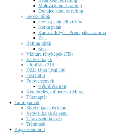
Rába kenu és rafting
Moldva kenu és rafting
Dunajec kenu és rafting
Síkvízi túrák
Hévíz-patak téli vízitúra
Kerka patak
Kanizsa folyó – Principális csatorna
Zala
Rafting túrák
Soca
Vízitúra fényképek (FB)
Vadvízi kajak
UltraRába 215
DZD Ultra Trail 300
DZD 600
Futóversenyek
Kékfűrész trail
Kenubérlés, raftbérlés a Murán
Túranaptár
Tanfolyamok
Síkvízi kajak és kenu
Vadvízi kajak és kenu
Túravezető képzés
Tréningek
Kajak-kenu bolt