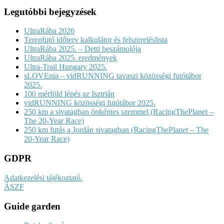
Legutóbbi bejegyzések
UltraRába 2026
Terepfutó időterv kalkulátor és felszereléslista
UltraRába 2025. – Detti beszámolója
UltraRába 2025. eredmények
Ultra-Trail Hungary 2025.
sLOVEnia – vidRUNNING tavaszi közösségi futótábor
2025.
100 mérföld lépés az Isztrián
vidRUNNING közösségi futótábor 2025.
250 km a sivatagban önkéntes szemmel (RacingThePlanet –
The 20-Year Race)
250 km futás a Jordán sivatagban (RacingThePlanet – The
20-Year Race)
GDPR
Adatkezelési tájékoztató.
ÁSZF
Guide garden