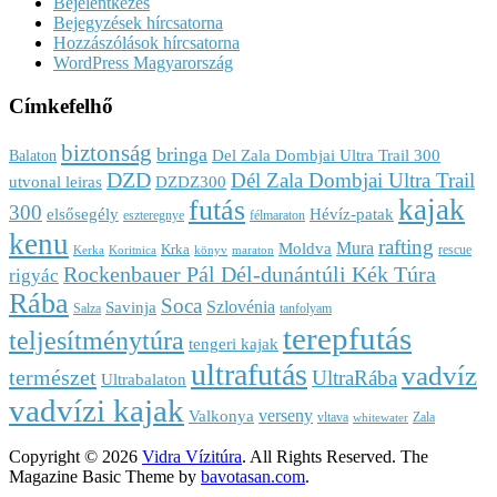
Bejelentkezés
Bejegyzések hírcsatorna
Hozzászólások hírcsatorna
WordPress Magyarország
Címkefelhő
biztonság
bringa
Del Zala Dombjai Ultra Trail 300
Balaton
DZD
Dél Zala Dombjai Ultra Trail
utvonal leiras
DZDZ300
kajak
futás
300
elsősegély
Hévíz-patak
eszteregnye
félmaraton
kenu
rafting
Mura
Moldva
Krka
rescue
Kerka
Koritnica
könyv
maraton
Rockenbauer Pál Dél-dunántúli Kék Túra
rigyác
Rába
Soca
Szlovénia
Savinja
Salza
tanfolyam
terepfutás
teljesítménytúra
tengeri kajak
ultrafutás
vadvíz
természet
UltraRába
Ultrabalaton
vadvízi kajak
verseny
Valkonya
vltava
Zala
whitewater
Copyright © 2026
Vidra Vízitúra
. All Rights Reserved.
The
Magazine Basic Theme by
bavotasan.com
.