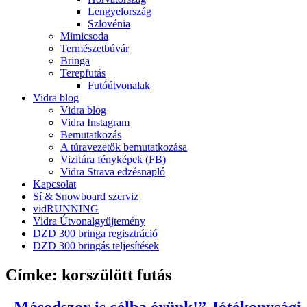
Lengyelország
Szlovénia
Mimicsoda
Természetbúvár
Bringa
Terepfutás
Futóútvonalak
Vidra blog
Vidra blog
Vidra Instagram
Bemutatkozás
A túravezetők bemutatkozása
Vizitúra fényképek (FB)
Vidra Strava edzésnapló
Kapcsolat
Sí & Snowboard szerviz
vidRUNNING
Vidra Útvonalgyűjtemény
DZD 300 bringa regisztráció
DZD 300 bringás teljesítések
Címke:
korszülött futás
„Másodszor is célba érünk!” Jótékonysági