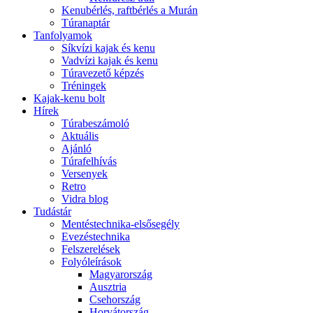
Kenubérlés, raftbérlés a Murán
Túranaptár
Tanfolyamok
Síkvízi kajak és kenu
Vadvízi kajak és kenu
Túravezető képzés
Tréningek
Kajak-kenu bolt
Hírek
Túrabeszámoló
Aktuális
Ajánló
Túrafelhívás
Versenyek
Retro
Vidra blog
Tudástár
Mentéstechnika-elsősegély
Evezéstechnika
Felszerelések
Folyóleírások
Magyarország
Ausztria
Csehország
Horvátország