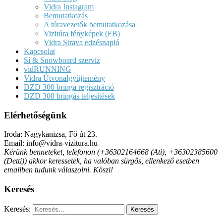
Vidra Instagram
Bemutatkozás
A túravezetők bemutatkozása
Vizitúra fényképek (FB)
Vidra Strava edzésnapló
Kapcsolat
Sí & Snowboard szerviz
vidRUNNING
Vidra Útvonalgyűjtemény
DZD 300 bringa regisztráció
DZD 300 bringás teljesítések
Elérhetőségünk
Iroda: Nagykanizsa, Fő út 23.
Email: info@vidra-vizitura.hu
Kérünk benneteket, telefonon (+36302164668 (Ati), +36302385600
(Detti)) akkor keressetek, ha valóban sürgős, ellenkező esetben
emailben tudunk válaszolni. Köszi!
Keresés
Keresés: