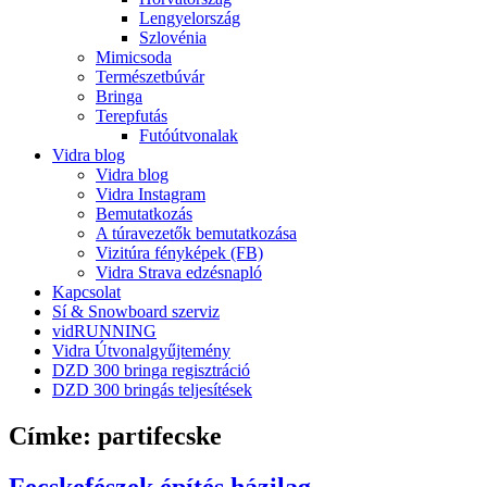
Lengyelország
Szlovénia
Mimicsoda
Természetbúvár
Bringa
Terepfutás
Futóútvonalak
Vidra blog
Vidra blog
Vidra Instagram
Bemutatkozás
A túravezetők bemutatkozása
Vizitúra fényképek (FB)
Vidra Strava edzésnapló
Kapcsolat
Sí & Snowboard szerviz
vidRUNNING
Vidra Útvonalgyűjtemény
DZD 300 bringa regisztráció
DZD 300 bringás teljesítések
Címke:
partifecske
Fecskefészek építés házilag