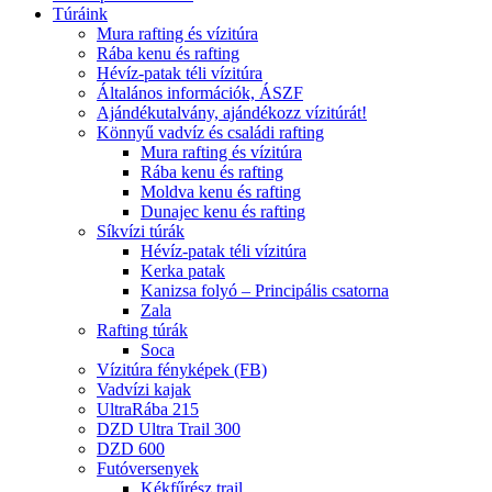
Túráink
Mura rafting és vízitúra
Rába kenu és rafting
Hévíz-patak téli vízitúra
Általános információk, ÁSZF
Ajándékutalvány, ajándékozz vízitúrát!
Könnyű vadvíz és családi rafting
Mura rafting és vízitúra
Rába kenu és rafting
Moldva kenu és rafting
Dunajec kenu és rafting
Síkvízi túrák
Hévíz-patak téli vízitúra
Kerka patak
Kanizsa folyó – Principális csatorna
Zala
Rafting túrák
Soca
Vízitúra fényképek (FB)
Vadvízi kajak
UltraRába 215
DZD Ultra Trail 300
DZD 600
Futóversenyek
Kékfűrész trail