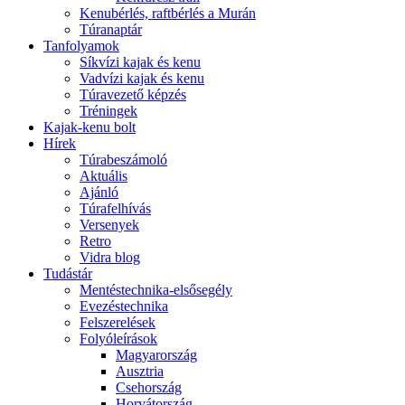
Kenubérlés, raftbérlés a Murán
Túranaptár
Tanfolyamok
Síkvízi kajak és kenu
Vadvízi kajak és kenu
Túravezető képzés
Tréningek
Kajak-kenu bolt
Hírek
Túrabeszámoló
Aktuális
Ajánló
Túrafelhívás
Versenyek
Retro
Vidra blog
Tudástár
Mentéstechnika-elsősegély
Evezéstechnika
Felszerelések
Folyóleírások
Magyarország
Ausztria
Csehország
Horvátország