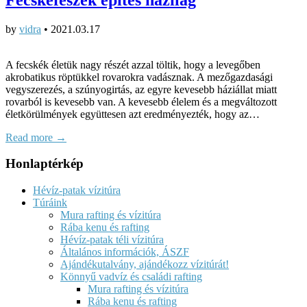
by
vidra
•
2021.03.17
A fecskék életük nagy részét azzal töltik, hogy a levegőben
akrobatikus röptükkel rovarokra vadásznak. A mezőgazdasági
vegyszerezés, a szúnyogirtás, az egyre kevesebb háziállat miatt
rovarból is kevesebb van. A kevesebb élelem és a megváltozott
életkörülmények együttesen azt eredményezték, hogy az…
Read more →
Honlaptérkép
Hévíz-patak vízitúra
Túráink
Mura rafting és vízitúra
Rába kenu és rafting
Hévíz-patak téli vízitúra
Általános információk, ÁSZF
Ajándékutalvány, ajándékozz vízitúrát!
Könnyű vadvíz és családi rafting
Mura rafting és vízitúra
Rába kenu és rafting