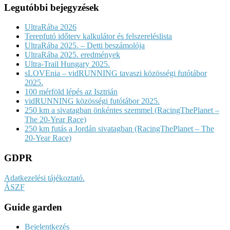
Legutóbbi bejegyzések
UltraRába 2026
Terepfutó időterv kalkulátor és felszereléslista
UltraRába 2025. – Detti beszámolója
UltraRába 2025. eredmények
Ultra-Trail Hungary 2025.
sLOVEnia – vidRUNNING tavaszi közösségi futótábor
2025.
100 mérföld lépés az Isztrián
vidRUNNING közösségi futótábor 2025.
250 km a sivatagban önkéntes szemmel (RacingThePlanet –
The 20-Year Race)
250 km futás a Jordán sivatagban (RacingThePlanet – The
20-Year Race)
GDPR
Adatkezelési tájékoztató.
ÁSZF
Guide garden
Bejelentkezés