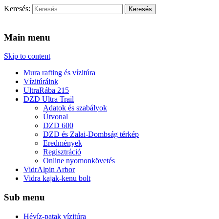
Keresés:
Vidra Vízitúra
… vízitúra szervezés, vadvíz, kajakoktatás, kajak-kenu bolt,
vidraságok…
Main menu
Skip to content
Mura rafting és vízitúra
Vízitúráink
UltraRába 215
DZD Ultra Trail
Adatok és szabályok
Útvonal
DZD 600
DZD és Zalai-Dombság térkép
Eredmények
Regisztráció
Online nyomonkövetés
VidrAlpin Arbor
Vidra kajak-kenu bolt
Sub menu
Hévíz-patak vízitúra