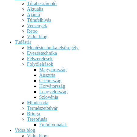
Túrabeszámoló
Aktuális
Ajánló
Túrafelhívás
Versenyek
Retro
Vidra blog
Tudástár
Mentéstechnika-elsősegély
Evezéstechnika
Felszerelések
Folyóleírások
Magyarország
Ausztria
Csehország
Horvátország
Lengyelország
Szlovénia
Mimicsoda
Természetbúvár
Bringa
Terepfutás
Futóútvonalak
Vidra blog
Vidra blog