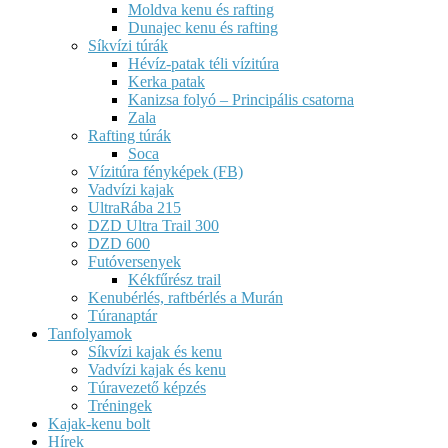
Moldva kenu és rafting
Dunajec kenu és rafting
Síkvízi túrák
Hévíz-patak téli vízitúra
Kerka patak
Kanizsa folyó – Principális csatorna
Zala
Rafting túrák
Soca
Vízitúra fényképek (FB)
Vadvízi kajak
UltraRába 215
DZD Ultra Trail 300
DZD 600
Futóversenyek
Kékfűrész trail
Kenubérlés, raftbérlés a Murán
Túranaptár
Tanfolyamok
Síkvízi kajak és kenu
Vadvízi kajak és kenu
Túravezető képzés
Tréningek
Kajak-kenu bolt
Hírek