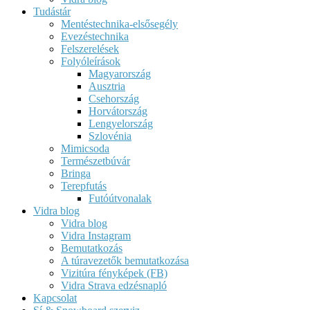
Tudástár
Mentéstechnika-elsősegély
Evezéstechnika
Felszerelések
Folyóleírások
Magyarország
Ausztria
Csehország
Horvátország
Lengyelország
Szlovénia
Mimicsoda
Természetbúvár
Bringa
Terepfutás
Futóútvonalak
Vidra blog
Vidra blog
Vidra Instagram
Bemutatkozás
A túravezetők bemutatkozása
Vizitúra fényképek (FB)
Vidra Strava edzésnapló
Kapcsolat