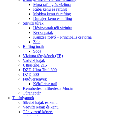
Mura rafting és vízitúra
Rába kenu és rafting
Moldva kenu és rafting
Dunajec kenu és rafting
Síkvízi túrák
Hévíz-patak téli vízitúra
Kerka patak
Kanizsa folyó – Principális csatorna
Zala
Rafting túrák
Soca
Vízitúra fényképek (FB)
Vadvízi kajak
UltraRába 215
DZD Ultra Trail 300
DZD 600
Futóversenyek
Kékfűrész trail
Kenubérlés, raftbérlés a Murán
Túranaptár
Tanfolyamok
Síkvízi kajak és kenu
Vadvízi kajak és kenu
Túravezető képzés