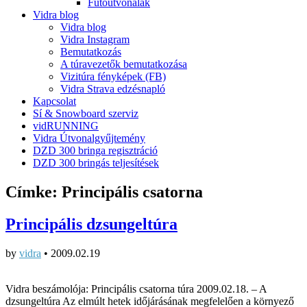
Futóútvonalak
Vidra blog
Vidra blog
Vidra Instagram
Bemutatkozás
A túravezetők bemutatkozása
Vizitúra fényképek (FB)
Vidra Strava edzésnapló
Kapcsolat
Sí & Snowboard szerviz
vidRUNNING
Vidra Útvonalgyűjtemény
DZD 300 bringa regisztráció
DZD 300 bringás teljesítések
Címke:
Principális csatorna
Principális dzsungeltúra
by
vidra
•
2009.02.19
Vidra beszámolója: Principális csatorna túra 2009.02.18. – A
dzsungeltúra Az elmúlt hetek időjárásának megfelelően a környező