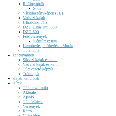
Rafting túrák
Soca
Vízitúra fényképek (FB)
Vadvízi kajak
UltraRába 215
DZD Ultra Trail 300
DZD 600
Futóversenyek
Kékfűrész trail
Kenubérlés, raftbérlés a Murán
Túranaptár
Tanfolyamok
Síkvízi kajak és kenu
Vadvízi kajak és kenu
Túravezető képzés
Tréningek
Kajak-kenu bolt
Hírek
Túrabeszámoló
Aktuális
Ajánló
Túrafelhívás
Versenyek
Retro
Vidra blog