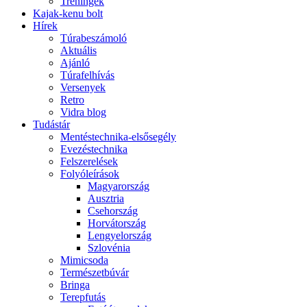
Tréningek
Kajak-kenu bolt
Hírek
Túrabeszámoló
Aktuális
Ajánló
Túrafelhívás
Versenyek
Retro
Vidra blog
Tudástár
Mentéstechnika-elsősegély
Evezéstechnika
Felszerelések
Folyóleírások
Magyarország
Ausztria
Csehország
Horvátország
Lengyelország
Szlovénia
Mimicsoda
Természetbúvár
Bringa
Terepfutás