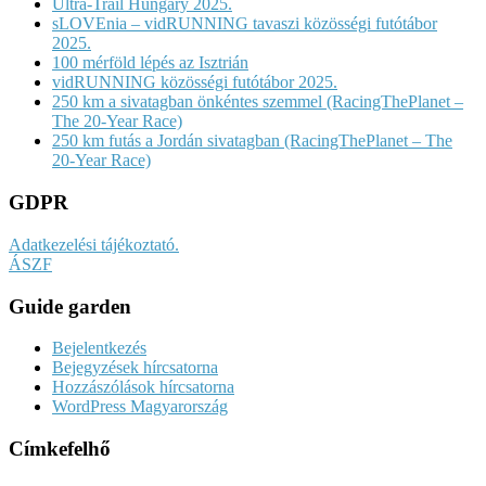
Ultra-Trail Hungary 2025.
sLOVEnia – vidRUNNING tavaszi közösségi futótábor
2025.
100 mérföld lépés az Isztrián
vidRUNNING közösségi futótábor 2025.
250 km a sivatagban önkéntes szemmel (RacingThePlanet –
The 20-Year Race)
250 km futás a Jordán sivatagban (RacingThePlanet – The
20-Year Race)
GDPR
Adatkezelési tájékoztató.
ÁSZF
Guide garden
Bejelentkezés
Bejegyzések hírcsatorna
Hozzászólások hírcsatorna
WordPress Magyarország
Címkefelhő