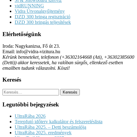
Sí & Snowboard szerviz
vidRUNNING
Vidra Útvonalgyűjtemény
DZD 300 bringa regisztráció
DZD 300 bringás teljesítések
Elérhetőségünk
Iroda: Nagykanizsa, Fő út 23.
Email: info@vidra-vizitura.hu
Kérünk benneteket, telefonon (+36302164668 (Ati), +36302385600
(Detti)) akkor keressetek, ha valóban sürgős, ellenkező esetben
emailben tudunk válaszolni. Köszi!
Keresés
Keresés:
Legutóbbi bejegyzések
UltraRába 2026
Terepfutó időterv kalkulátor és felszereléslista
UltraRába 2025. – Detti beszámolója
UltraRába 2025. eredmények