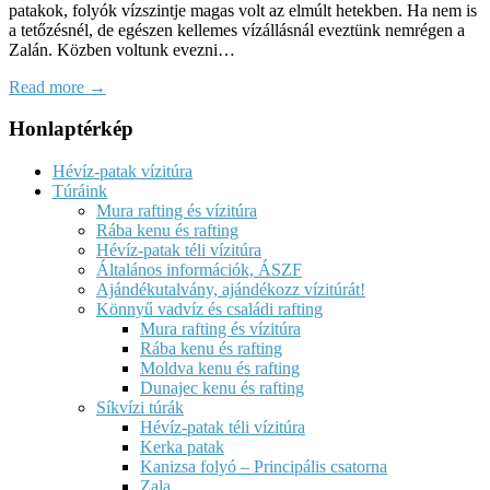
patakok, folyók vízszintje magas volt az elmúlt hetekben. Ha nem is
a tetőzésnél, de egészen kellemes vízállásnál eveztünk nemrégen a
Zalán. Közben voltunk evezni…
Read more →
Honlaptérkép
Hévíz-patak vízitúra
Túráink
Mura rafting és vízitúra
Rába kenu és rafting
Hévíz-patak téli vízitúra
Általános információk, ÁSZF
Ajándékutalvány, ajándékozz vízitúrát!
Könnyű vadvíz és családi rafting
Mura rafting és vízitúra
Rába kenu és rafting
Moldva kenu és rafting
Dunajec kenu és rafting
Síkvízi túrák
Hévíz-patak téli vízitúra
Kerka patak
Kanizsa folyó – Principális csatorna
Zala