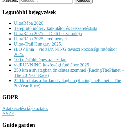
Keresés:
Legutóbbi bejegyzések
UltraRába 2026
Terepfutó időterv kalkulátor és felszereléslista
UltraRába 2025. – Detti beszámolója
UltraRába 2025. eredmények
Ultra-Trail Hungary 2025.
sLOVEnia – vidRUNNING tavaszi közösségi futótábor
2025.
100 mérföld lépés az Isztrián
vidRUNNING közösségi futótábor 2025.
250 km a sivatagban önkéntes szemmel (RacingThePlanet –
The 20-Year Race)
250 km futás a Jordán sivatagban (RacingThePlanet – The
20-Year Race)
GDPR
Adatkezelési tájékoztató.
ÁSZF
Guide garden