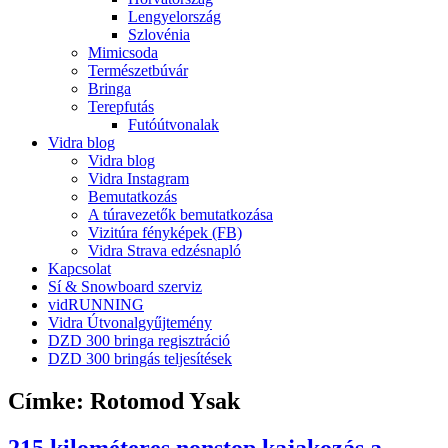
Lengyelország
Szlovénia
Mimicsoda
Természetbúvár
Bringa
Terepfutás
Futóútvonalak
Vidra blog
Vidra blog
Vidra Instagram
Bemutatkozás
A túravezetők bemutatkozása
Vizitúra fényképek (FB)
Vidra Strava edzésnapló
Kapcsolat
Sí & Snowboard szerviz
vidRUNNING
Vidra Útvonalgyűjtemény
DZD 300 bringa regisztráció
DZD 300 bringás teljesítések
Címke:
Rotomod Ysak
215 kilométeres nonstop kajakozás a