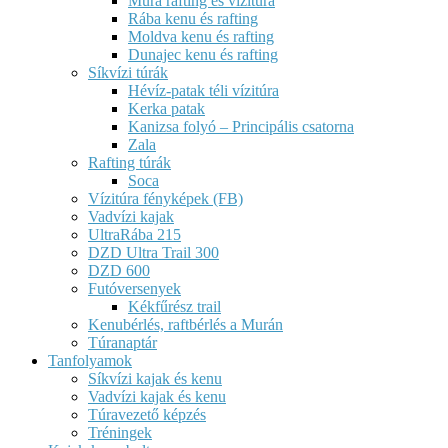
Mura rafting és vízitúra
Rába kenu és rafting
Moldva kenu és rafting
Dunajec kenu és rafting
Síkvízi túrák
Hévíz-patak téli vízitúra
Kerka patak
Kanizsa folyó – Principális csatorna
Zala
Rafting túrák
Soca
Vízitúra fényképek (FB)
Vadvízi kajak
UltraRába 215
DZD Ultra Trail 300
DZD 600
Futóversenyek
Kékfűrész trail
Kenubérlés, raftbérlés a Murán
Túranaptár
Tanfolyamok
Síkvízi kajak és kenu
Vadvízi kajak és kenu
Túravezető képzés
Tréningek