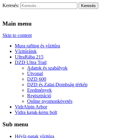
Keresés:
Vidra Vízitúra
… vízitúra szervezés, vadvíz, kajakoktatás, kajak-kenu bolt,
vidraságok…
Main menu
Skip to content
Mura rafting és vízitúra
Vízitúráink
UltraRába 215
DZD Ultra Trail
Adatok és szabályok
Útvonal
DZD 600
DZD és Zalai-Dombság térkép
Eredmények
Regisztráció
Online nyomonkövetés
VidrAlpin Arbor
Vidra kajak-kenu bolt
Sub menu
Hévíz-patak vízitúra