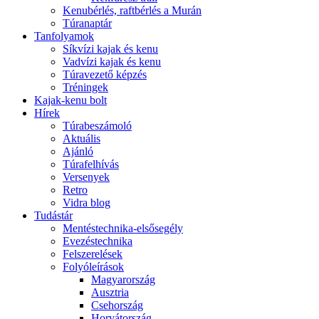
Kenubérlés, raftbérlés a Murán
Túranaptár
Tanfolyamok
Síkvízi kajak és kenu
Vadvízi kajak és kenu
Túravezető képzés
Tréningek
Kajak-kenu bolt
Hírek
Túrabeszámoló
Aktuális
Ajánló
Túrafelhívás
Versenyek
Retro
Vidra blog
Tudástár
Mentéstechnika-elsősegély
Evezéstechnika
Felszerelések
Folyóleírások
Magyarország
Ausztria
Csehország
Horvátország