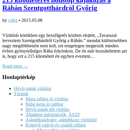
Rábán Szentgotthárdról Győrig
by
vidra
•
2015.05.08
Vízitúrás körökben egy beszélgetés közben elejtett, „Tavasszal
leeveztem Szentgotthárdról Győrig a Rábán.” mondat különösebben
nagy megdöbbenést nem kelt, ezt rengetegen megteszik minden
évben gyönyörűséges Rába folyónkon. De én már hozzátehetem azt
is, hogy ezt a 215 kilométert én egyben eveztem…
Read more →
Honlaptérkép
Hévíz-patak vízitúra
Túráink
Mura rafting és vízitúra
Rába kenu és rafting
Hévíz-patak téli vízitúra
Általános információk, ÁSZF
Ajándékutalvány, ajándékozz vízitúrát!
Könnyű vadvíz és családi rafting