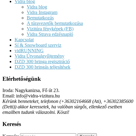
Vidra blog
Vidra blog
Vidra Instagram
Bemutatkozás
A túravezetők bemutatkozása
Vizitúra fényképek (FB)
Vidra Strava edzésnapló
Kapcsolat
Sí & Snowboard szerviz
vidRUNNING
Vidra Útvonalgyűjtemény
DZD 300 bringa regisztráció
DZD 300 bringás teljesítések
Elérhetőségünk
Iroda: Nagykanizsa, Fő út 23.
Email: info@vidra-vizitura.hu
Kérünk benneteket, telefonon (+36302164668 (Ati), +36302385600
(Detti)) akkor keressetek, ha valóban sürgős, ellenkező esetben
emailben tudunk válaszolni. Köszi!
Keresés