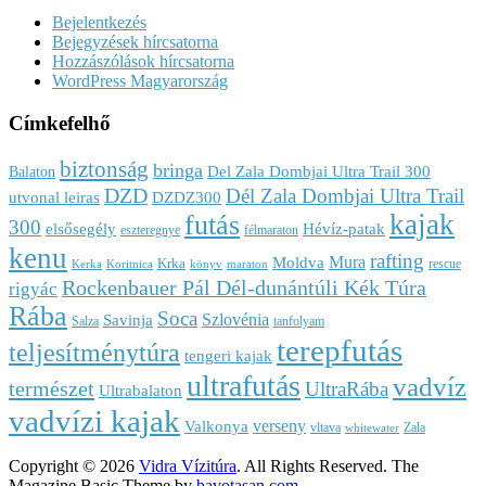
Bejelentkezés
Bejegyzések hírcsatorna
Hozzászólások hírcsatorna
WordPress Magyarország
Címkefelhő
biztonság
bringa
Del Zala Dombjai Ultra Trail 300
Balaton
DZD
Dél Zala Dombjai Ultra Trail
utvonal leiras
DZDZ300
kajak
futás
300
elsősegély
Hévíz-patak
eszteregnye
félmaraton
kenu
rafting
Mura
Moldva
Krka
rescue
Kerka
Koritnica
könyv
maraton
Rockenbauer Pál Dél-dunántúli Kék Túra
rigyác
Rába
Soca
Szlovénia
Savinja
Salza
tanfolyam
terepfutás
teljesítménytúra
tengeri kajak
ultrafutás
vadvíz
természet
UltraRába
Ultrabalaton
vadvízi kajak
verseny
Valkonya
vltava
Zala
whitewater
Copyright © 2026
Vidra Vízitúra
. All Rights Reserved.
The
Magazine Basic Theme by
bavotasan.com
.