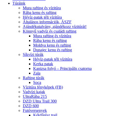
Túráink
Mura rafting és vízitúra
Rába kenu és rafting
Hévíz-patak téli vízitúra
Általános információk, ÁSZF
Ajándékutalvány, ajándékozz vízitúrát!
Könnyű vadvíz és családi rafting
Mura rafting és vízitúra
Rába kenu és rafting
Moldva kenu és rafting
Dunajec kenu és rafting
Síkvízi túrák
Hévíz-patak téli vízitúra
Kerka patak
Kanizsa folyó – Principális csatorna
Zala
Rafting túrák
Soca
Vízitúra fényképek (FB)
Vadvízi kajak
UltraRába 215
DZD Ultra Trail 300
DZD 600
Futóversenyek
Kékfűrész trail