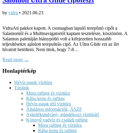
by
vidra
•
2021.06.23
VidraAti pakkot kapott. A csomagban lapuló terepfutó cipőt a
Salamontól és a Multinavigatortól kaptam tesztelésre, köszönöm. A
Salamon palettáján hiánypótló volt a kifejezetten hosszabb
teljesítésekre ajánlott terepultrás cipő. Az Ultra Glide ezt az űrt
hívatott betölteni. Nem titok, hogy 7-8…
Read more →
Honlaptérkép
Hévíz-patak vízitúra
Túráink
Mura rafting és vízitúra
Rába kenu és rafting
Hévíz-patak téli vízitúra
Általános információk, ÁSZF
Ajándékutalvány, ajándékozz vízitúrát!
Könnyű vadvíz és családi rafting
Mura rafting és vízitúra
Rába kenu és rafting