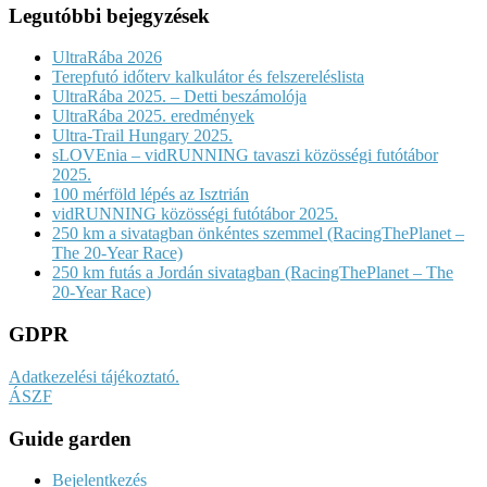
Legutóbbi bejegyzések
UltraRába 2026
Terepfutó időterv kalkulátor és felszereléslista
UltraRába 2025. – Detti beszámolója
UltraRába 2025. eredmények
Ultra-Trail Hungary 2025.
sLOVEnia – vidRUNNING tavaszi közösségi futótábor
2025.
100 mérföld lépés az Isztrián
vidRUNNING közösségi futótábor 2025.
250 km a sivatagban önkéntes szemmel (RacingThePlanet –
The 20-Year Race)
250 km futás a Jordán sivatagban (RacingThePlanet – The
20-Year Race)
GDPR
Adatkezelési tájékoztató.
ÁSZF
Guide garden
Bejelentkezés