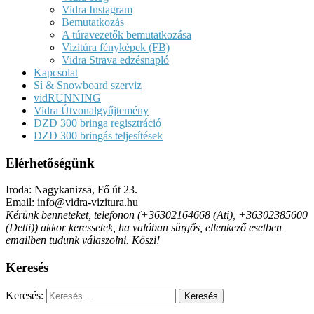
Vidra Instagram
Bemutatkozás
A túravezetők bemutatkozása
Vizitúra fényképek (FB)
Vidra Strava edzésnapló
Kapcsolat
Sí & Snowboard szerviz
vidRUNNING
Vidra Útvonalgyűjtemény
DZD 300 bringa regisztráció
DZD 300 bringás teljesítések
Elérhetőségünk
Iroda: Nagykanizsa, Fő út 23.
Email: info@vidra-vizitura.hu
Kérünk benneteket, telefonon (+36302164668 (Ati), +36302385600
(Detti)) akkor keressetek, ha valóban sürgős, ellenkező esetben
emailben tudunk válaszolni. Köszi!
Keresés
Keresés: