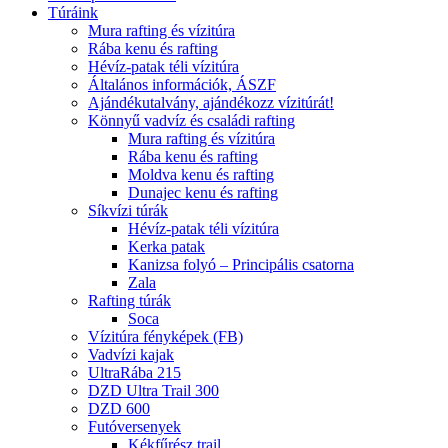
Túráink
Mura rafting és vízitúra
Rába kenu és rafting
Hévíz-patak téli vízitúra
Általános információk, ÁSZF
Ajándékutalvány, ajándékozz vízitúrát!
Könnyű vadvíz és családi rafting
Mura rafting és vízitúra
Rába kenu és rafting
Moldva kenu és rafting
Dunajec kenu és rafting
Síkvízi túrák
Hévíz-patak téli vízitúra
Kerka patak
Kanizsa folyó – Principális csatorna
Zala
Rafting túrák
Soca
Vízitúra fényképek (FB)
Vadvízi kajak
UltraRába 215
DZD Ultra Trail 300
DZD 600
Futóversenyek
Kékfűrész trail