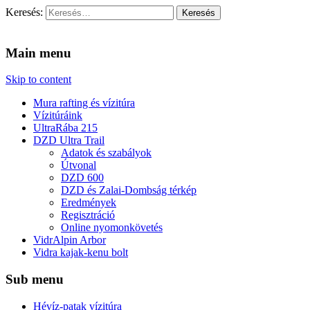
Keresés:
Vidra Vízitúra
… vízitúra szervezés, vadvíz, kajakoktatás, kajak-kenu bolt,
vidraságok…
Main menu
Skip to content
Mura rafting és vízitúra
Vízitúráink
UltraRába 215
DZD Ultra Trail
Adatok és szabályok
Útvonal
DZD 600
DZD és Zalai-Dombság térkép
Eredmények
Regisztráció
Online nyomonkövetés
VidrAlpin Arbor
Vidra kajak-kenu bolt
Sub menu
Hévíz-patak vízitúra