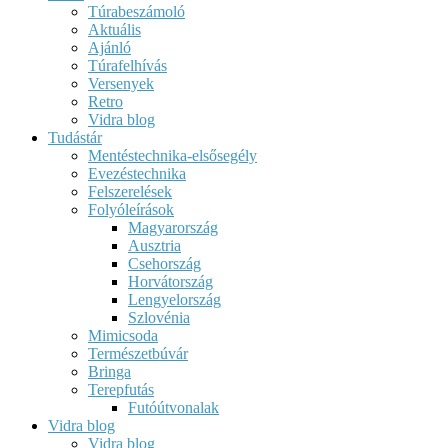
Túrabeszámoló
Aktuális
Ajánló
Túrafelhívás
Versenyek
Retro
Vidra blog
Tudástár
Mentéstechnika-elsősegély
Evezéstechnika
Felszerelések
Folyóleírások
Magyarország
Ausztria
Csehország
Horvátország
Lengyelország
Szlovénia
Mimicsoda
Természetbúvár
Bringa
Terepfutás
Futóútvonalak
Vidra blog
Vidra blog