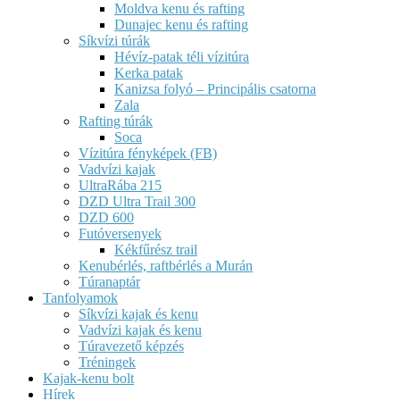
Moldva kenu és rafting
Dunajec kenu és rafting
Síkvízi túrák
Hévíz-patak téli vízitúra
Kerka patak
Kanizsa folyó – Principális csatorna
Zala
Rafting túrák
Soca
Vízitúra fényképek (FB)
Vadvízi kajak
UltraRába 215
DZD Ultra Trail 300
DZD 600
Futóversenyek
Kékfűrész trail
Kenubérlés, raftbérlés a Murán
Túranaptár
Tanfolyamok
Síkvízi kajak és kenu
Vadvízi kajak és kenu
Túravezető képzés
Tréningek
Kajak-kenu bolt
Hírek