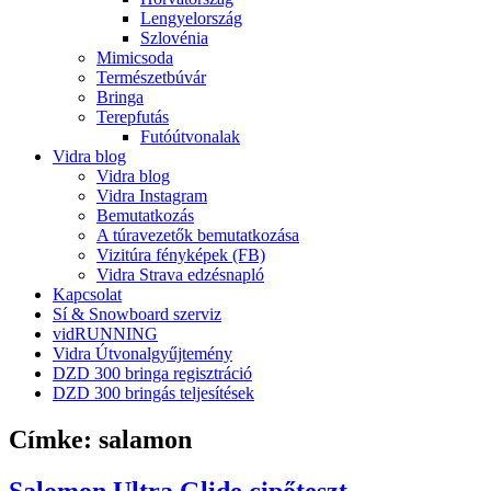
Lengyelország
Szlovénia
Mimicsoda
Természetbúvár
Bringa
Terepfutás
Futóútvonalak
Vidra blog
Vidra blog
Vidra Instagram
Bemutatkozás
A túravezetők bemutatkozása
Vizitúra fényképek (FB)
Vidra Strava edzésnapló
Kapcsolat
Sí & Snowboard szerviz
vidRUNNING
Vidra Útvonalgyűjtemény
DZD 300 bringa regisztráció
DZD 300 bringás teljesítések
Címke:
salamon
Salomon Ultra Glide cipőteszt