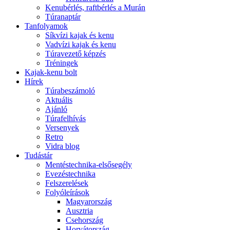
Kenubérlés, raftbérlés a Murán
Túranaptár
Tanfolyamok
Síkvízi kajak és kenu
Vadvízi kajak és kenu
Túravezető képzés
Tréningek
Kajak-kenu bolt
Hírek
Túrabeszámoló
Aktuális
Ajánló
Túrafelhívás
Versenyek
Retro
Vidra blog
Tudástár
Mentéstechnika-elsősegély
Evezéstechnika
Felszerelések
Folyóleírások
Magyarország
Ausztria
Csehország
Horvátország